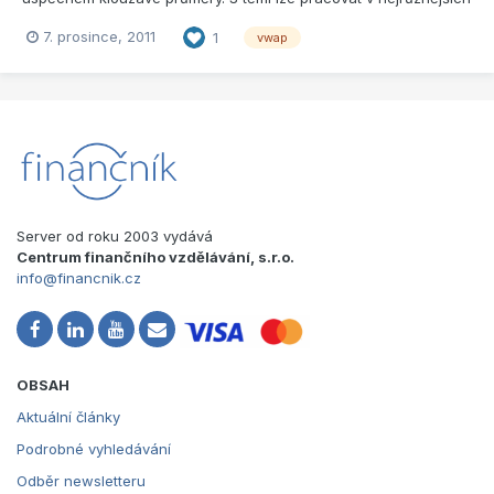
nastaveních a s řadou period. Pro obchodníky preferující
7. prosince, 2011
1
vwap
jednoduché nástroje s jediným možným nastavením pak může
být zajímavý VWAP – průměrná cena vážená počtem
zobchodovaných k...
Server od roku 2003 vydává
Centrum finančního vzdělávání, s.r.o.
info@financnik.cz
OBSAH
Aktuální články
Podrobné vyhledávání
Odběr newsletteru