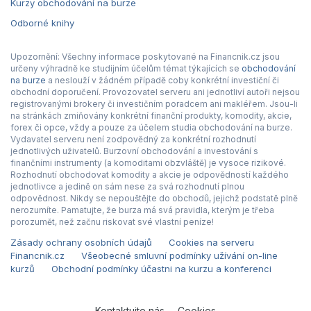
Kurzy obchodování na burze
Odborné knihy
Upozornění: Všechny informace poskytované na Financnik.cz jsou
určeny výhradně ke studijním účelům témat týkajících se
obchodování
na burze
a neslouží v žádném případě coby konkrétní investiční či
obchodní doporučení. Provozovatel serveru ani jednotliví autoři nejsou
registrovanými brokery či investičním poradcem ani makléřem. Jsou-li
na stránkách zmiňovány konkrétní finanční produkty, komodity, akcie,
forex či opce, vždy a pouze za účelem studia obchodování na burze.
Vydavatel serveru není zodpovědný za konkrétní rozhodnutí
jednotlivých uživatelů. Burzovní obchodování a investování s
finančními instrumenty (a komoditami obzvláště) je vysoce rizikové.
Rozhodnutí obchodovat komodity a akcie je odpovědností každého
jednotlivce a jedině on sám nese za svá rozhodnutí plnou
odpovědnost. Nikdy se nepouštějte do obchodů, jejichž podstatě plně
nerozumíte. Pamatujte, že burza má svá pravidla, kterým je třeba
porozumět, než začnu riskovat své vlastní peníze!
Zásady ochrany osobních údajů
Cookies na serveru
Financnik.cz
Všeobecné smluvní podmínky užívání on-line
kurzů
Obchodní podmínky účastni na kurzu a konferenci
Kontaktujte nás
Cookies