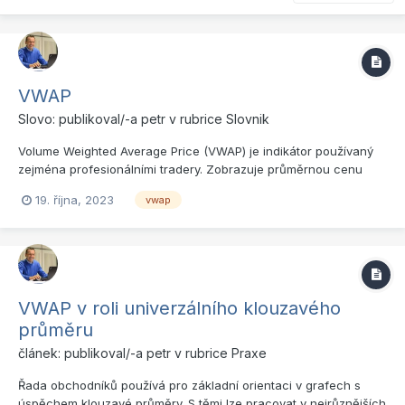
VWAP
Slovo: publikoval/-a
petr
v rubrice
Slovnik
Volume Weighted Average Price (VWAP) je indikátor používaný
zejména profesionálními tradery. Zobrazuje průměrnou cenu
trhu váženou podle objemu. VWAP se vypočítává násobením
19. října, 2023
vwap
ceny každého obchodu objemem tohoto obchodu a následným
dělením celkového dolarového objemu všech obchodů celkovým
objemem akc...
VWAP v roli univerzálního klouzavého
průměru
článek: publikoval/-a
petr
v rubrice
Praxe
Řada obchodníků používá pro základní orientaci v grafech s
úspěchem klouzavé průměry. S těmi lze pracovat v nejrůznějších