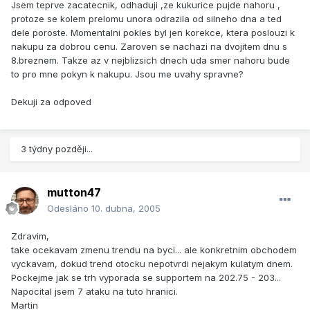
Jsem teprve zacatecnik, odhaduji ,ze kukurice pujde nahoru ,
protoze se kolem prelomu unora odrazila od silneho dna a ted
dele poroste. Momentalni pokles byl jen korekce, ktera poslouzi k
nakupu za dobrou cenu. Zaroven se nachazi na dvojitem dnu s
8.breznem. Takze az v nejblizsich dnech uda smer nahoru bude
to pro mne pokyn k nakupu. Jsou me uvahy spravne?
Dekuji za odpoved
3 týdny později...
mutton47
Odesláno
10. dubna, 2005
Zdravim,
take ocekavam zmenu trendu na byci... ale konkretnim obchodem
vyckavam, dokud trend otocku nepotvrdi nejakym kulatym dnem.
Pockejme jak se trh vyporada se supportem na 202.75 - 203...
Napocital jsem 7 ataku na tuto hranici.
Martin