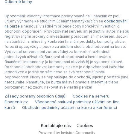
Odborné knihy
Upozornění: Všechny informace poskytované na Financnik.cz jsou
určeny výhradně ke studijním účelům témat týkajících se
obchodování
na burze
a neslouží v žádném případě coby konkrétní investiční či
obchodní doporučení. Provozovatel serveru ani jednotliví autoři nejsou
registrovanými brokery či investičním poradcem ani makléřem. Jsou-li
na stránkách zmiňovány konkrétní finanční produkty, komodity, akcie,
forex či opce, vždy a pouze za účelem studia obchodování na burze.
Vydavatel serveru není zodpovědný za konkrétní rozhodnutí
jednotlivých uživatelů. Burzovní obchodování a investování s
finančními instrumenty (a komoditami obzvláště) je vysoce rizikové.
Rozhodnutí obchodovat komodity a akcie je odpovědností každého
jednotlivce a jedině on sám nese za svá rozhodnutí plnou
odpovědnost. Nikdy se nepouštějte do obchodů, jejichž podstatě plně
nerozumíte. Pamatujte, že burza má svá pravidla, kterým je třeba
porozumět, než začnu riskovat své vlastní peníze!
Zásady ochrany osobních údajů
Cookies na serveru
Financnik.cz
Všeobecné smluvní podmínky užívání on-line
kurzů
Obchodní podmínky účastni na kurzu a konferenci
Kontaktujte nás
Cookies
Powered by Invision Community