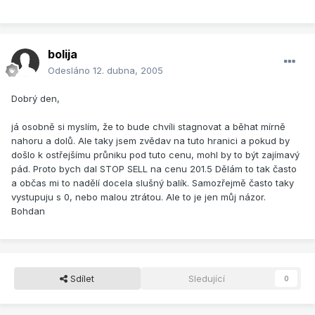
bolija
Odesláno
12. dubna, 2005
Dobrý den,
já osobně si myslím, že to bude chvíli stagnovat a běhat mírně
nahoru a dolů. Ale taky jsem zvědav na tuto hranici a pokud by
došlo k ostřejšímu průniku pod tuto cenu, mohl by to být zajímavý
pád. Proto bych dal STOP SELL na cenu 201.5 Dělám to tak často
a občas mi to nadělí docela slušný balík. Samozřejmě často taky
vystupuju s 0, nebo malou ztrátou. Ale to je jen můj názor.
Bohdan
Sdílet
Sledující
0