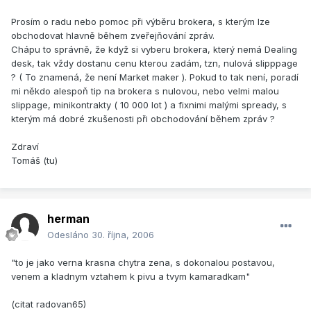
Prosím o radu nebo pomoc při výběru brokera, s kterým lze
obchodovat hlavně během zveřejňování zpráv.
Chápu to správně, že když si vyberu brokera, který nemá Dealing
desk, tak vždy dostanu cenu kterou zadám, tzn, nulová slipppage
? ( To znamená, že není Market maker ). Pokud to tak není, poradí
mi někdo alespoň tip na brokera s nulovou, nebo velmi malou
slippage, minikontrakty ( 10 000 lot ) a fixnimi malými spready, s
kterým má dobré zkušenosti při obchodování během zpráv ?
Zdraví
Tomáš (tu)
herman
Odesláno
30. října, 2006
"to je jako verna krasna chytra zena, s dokonalou postavou,
venem a kladnym vztahem k pivu a tvym kamaradkam"
(citat radovan65)