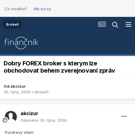
Co nového?
Mé kurzy
Brokeři
Dobry FOREX broker s kterym lze
obchodovat behem zverejnovaní zpráv
Od
akcizur
30. října, 2006
v
Brokeři
akcizur
Odesláno
30. října, 2006
Pozdravy všem