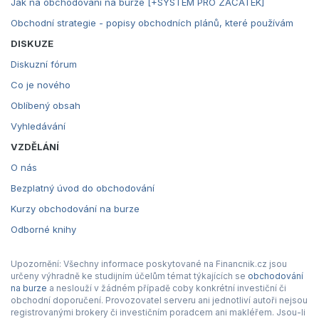
Jak na obchodování na burze [+SYSTÉM PRO ZAČÁTEK]
Obchodní strategie - popisy obchodních plánů, které používám
DISKUZE
Diskuzní fórum
Co je nového
Oblíbený obsah
Vyhledávání
VZDĚLÁNÍ
O nás
Bezplatný úvod do obchodování
Kurzy obchodování na burze
Odborné knihy
Upozornění: Všechny informace poskytované na Financnik.cz jsou
určeny výhradně ke studijním účelům témat týkajících se
obchodování
na burze
a neslouží v žádném případě coby konkrétní investiční či
obchodní doporučení. Provozovatel serveru ani jednotliví autoři nejsou
registrovanými brokery či investičním poradcem ani makléřem. Jsou-li