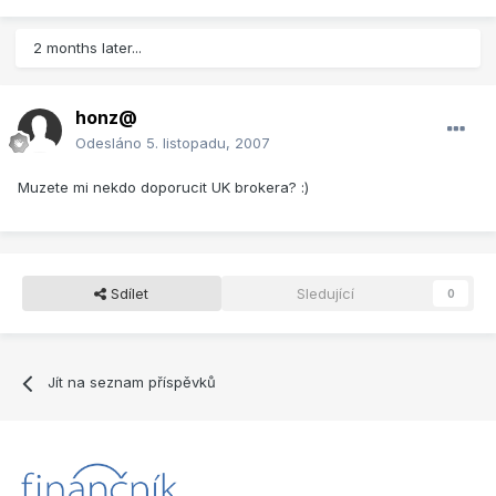
2 months later...
honz@
Odesláno
5. listopadu, 2007
Muzete mi nekdo doporucit UK brokera? :)
Sdílet
Sledující
0
Jít na seznam příspěvků