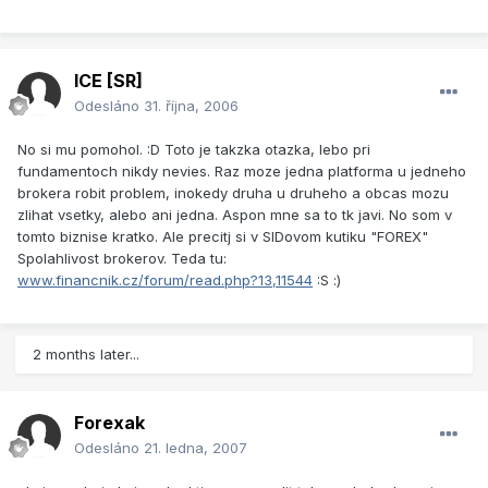
ICE [SR]
Odesláno
31. října, 2006
No si mu pomohol. :D Toto je takzka otazka, lebo pri
fundamentoch nikdy nevies. Raz moze jedna platforma u jedneho
brokera robit problem, inokedy druha u druheho a obcas mozu
zlihat vsetky, alebo ani jedna. Aspon mne sa to tk javi. No som v
tomto biznise kratko. Ale precitj si v SIDovom kutiku "FOREX"
Spolahlivost brokerov. Teda tu:
www.financnik.cz/forum/read.php?13,11544
:S :)
2 months later...
Forexak
Odesláno
21. ledna, 2007