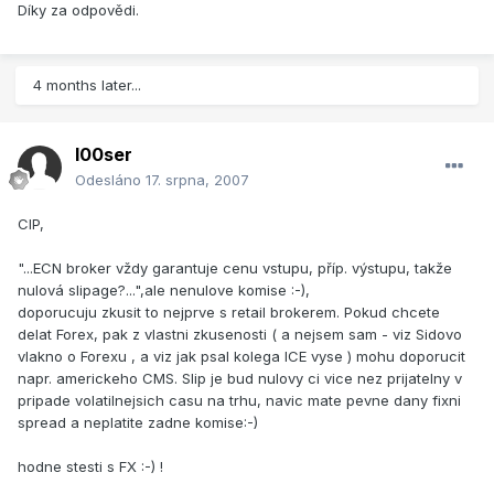
Díky za odpovědi.
4 months later...
l00ser
Odesláno
17. srpna, 2007
CIP,
"...ECN broker vždy garantuje cenu vstupu, příp. výstupu, takže
nulová slipage?...",ale nenulove komise :-),
doporucuju zkusit to nejprve s retail brokerem. Pokud chcete
delat Forex, pak z vlastni zkusenosti ( a nejsem sam - viz Sidovo
vlakno o Forexu , a viz jak psal kolega ICE vyse ) mohu doporucit
napr. americkeho CMS. Slip je bud nulovy ci vice nez prijatelny v
pripade volatilnejsich casu na trhu, navic mate pevne dany fixni
spread a neplatite zadne komise:-)
hodne stesti s FX :-) !