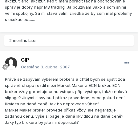
akcizur: ahoj akcizur, ked ti mam poradit tak na obchodovanie
sprav je dobry napr MB trading. Ja pouzivam Saxo a som snimi
velmi spokojny. Sa mi stava velmi zriedka ze by som mal problemy
s exekuciou.......
2 months later...
CIP
Odesláno
3. dubna, 2007
Právě se zabývám výběrem brokera a chtěl bych se ujistit zda
správně chápu rozdíl mezi Market Maker a ECN broker. ECN
broker vždy garantuje cenu vstupu, příp. výstupu, takže nulová
slipage? Jinými slovy buď příkaz provedene, nebo pokud není
likvidita na dané ceně, tak ho neprovede vůbec?
Market Maker broker provede příkaz vždy, ale negaratuje
zadanou cenu, výše slipage je daná likviditou na dané ceně?
Jaký typ brokera by jste mi doporučili?