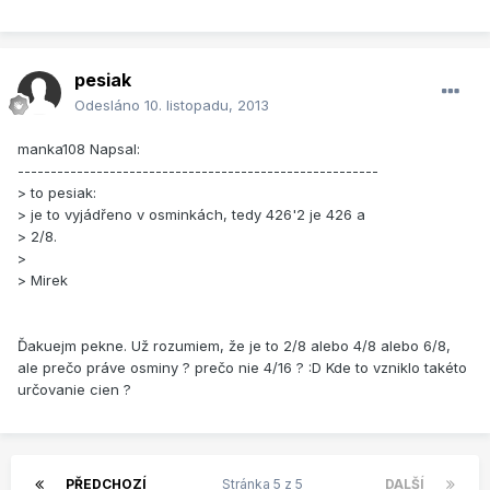
pesiak
Odesláno
10. listopadu, 2013
manka108 Napsal:
-------------------------------------------------------
> to pesiak:
> je to vyjádřeno v osminkách, tedy 426'2 je 426 a
> 2/8.
>
> Mirek
Ďakuejm pekne. Už rozumiem, že je to 2/8 alebo 4/8 alebo 6/8,
ale prečo práve osminy ? prečo nie 4/16 ? :D Kde to vzniklo takéto
určovanie cien ?
PŘEDCHOZÍ
Stránka 5 z 5
DALŠÍ