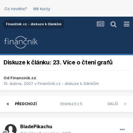
Co nového?
Mé kurzy
Finančník.cz - diskuze k článkům
Diskuze k článku: 23. Více o čtení grafů
Od
Financnik.cz
10. dubna, 2007
v
Finančník.cz - diskuze k článkům
PŘEDCHOZÍ
Stránka 5 z 5
DALŠÍ
BladePikachu