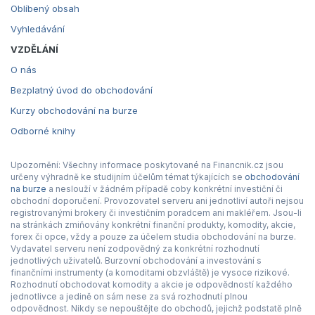
Oblíbený obsah
Vyhledávání
VZDĚLÁNÍ
O nás
Bezplatný úvod do obchodování
Kurzy obchodování na burze
Odborné knihy
Upozornění: Všechny informace poskytované na Financnik.cz jsou
určeny výhradně ke studijním účelům témat týkajících se
obchodování
na burze
a neslouží v žádném případě coby konkrétní investiční či
obchodní doporučení. Provozovatel serveru ani jednotliví autoři nejsou
registrovanými brokery či investičním poradcem ani makléřem. Jsou-li
na stránkách zmiňovány konkrétní finanční produkty, komodity, akcie,
forex či opce, vždy a pouze za účelem studia obchodování na burze.
Vydavatel serveru není zodpovědný za konkrétní rozhodnutí
jednotlivých uživatelů. Burzovní obchodování a investování s
finančními instrumenty (a komoditami obzvláště) je vysoce rizikové.
Rozhodnutí obchodovat komodity a akcie je odpovědností každého
jednotlivce a jedině on sám nese za svá rozhodnutí plnou
odpovědnost. Nikdy se nepouštějte do obchodů, jejichž podstatě plně