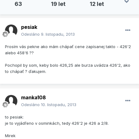
63
19 let
12 let
pesiak
Odesláno
9. listopadu, 2013
Prosím vás pekne ako mám chápať cene zapísanej takto - 426'2
alebo 458'6 ??
Pochopil by som, keby bolo 426,25 ale burza uvádza 426'2, ako
to chápať ? ďakujem.
manka108
Odesláno
10. listopadu, 2013
to pesiak:
je to vyjádřeno v osminkách, tedy 426'2 je 426 a 2/8.
Mirek