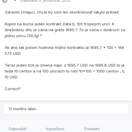
Odesláno
5. prosince, 2012
Zdravim chlapci, chcel by som len skontrolovať takyto priklad:
Kúpim na burze jeden kontrakt zlata tj. 100 trojských uncí. K
dnešnému dňu je cena na grafe 1695.7. To je cena v dolároch za
jednu uncu (30,1g) ?
Ak áno tak potom hodnota môjho kontraktu je 1695.7 * 100 = 169
570 USD.
Teraz jeden tick je zmena napr. z 1695.7 USD na 1695.8 USD to je
teda 10 centov a na 100 unciach to robi 10*100 = 1000 centov , tj.
10 USD.
Correct?
11 months later...
Odpovědí
Vytvořeno
Poslední