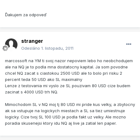
Ďakujem za odpoveď
stranger
Odesláno
1. listopadu, 2011
marcossoft na YM ti svoj nazor nepoviem lebo ho neobchodujem
ale na NQ je to podla mna dostatocny kapital. Ja som povodne
chcel NQ zacat s ciastokou 2500 USD ale to bolo pri risku 2
percent teda 50 USD ako SL maximalny
Lenze z testovania mi vyslo ze SL pouzivam 80 USD cize budem
zacinat s 4000 USD trh NQ.
Mimochodom SL v NQ moj tj 80 USD mi pride kus velky, a zbytocny
ak sa vstupuje na logickych miestach a SL sa tiez umiestnuje
logicky. Cize tvoj SL 100 USD je podla fakt uz velky. Ale mozno
poradia skusenejsi ktory idu NQ aj live ja zatial len paper.