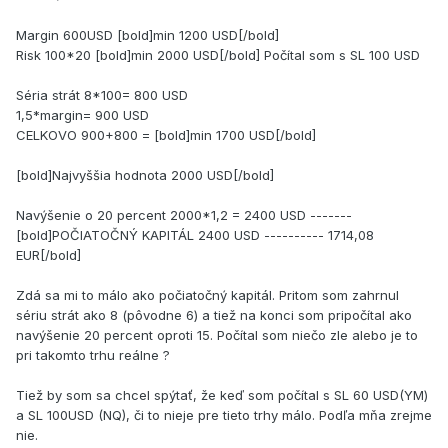
Margin 600USD [bold]min 1200 USD[/bold]
Risk 100*20 [bold]min 2000 USD[/bold] Počítal som s SL 100 USD
Séria strát 8*100= 800 USD
1,5*margin= 900 USD
CELKOVO 900+800 = [bold]min 1700 USD[/bold]
[bold]Najvyššia hodnota 2000 USD[/bold]
Navýšenie o 20 percent 2000*1,2 = 2400 USD -------
[bold]POČIATOČNÝ KAPITÁL 2400 USD ---------- 1714,08
EUR[/bold]
Zdá sa mi to málo ako počiatočný kapitál. Pritom som zahrnul
sériu strát ako 8 (pôvodne 6) a tiež na konci som pripočítal ako
navýšenie 20 percent oproti 15. Počítal som niečo zle alebo je to
pri takomto trhu reálne ?
Tiež by som sa chcel spýtať, že keď som počítal s SL 60 USD(YM)
a SL 100USD (NQ), či to nieje pre tieto trhy málo. Podľa mňa zrejme
nie.