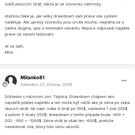
sobě jdoucích ztrát, takze je ve vzorecku zahrnuty.
otazkou take je, jak velky drawdown vam prave vas system
nadeluje. Ale upravy vzorecku jsou urcite mozne, nejedna se o
zadne dogma, spis o minimalni variantu. Nejvice odpovedi najdete
prave ve vasem testovani.
ať se daří,
Míra
Milanko81
Odesláno
23. března, 2008
Súhlasím s názorom Jon. Taylora. Drawdown chápem ako
najväčší pokles kapitálu a ten može byť väčší ako je séria po sebe
idúcich strát. Ak napr. máte 6 strát po 100$, následne 1 zisk 200$
a potom 3 straty 200$, drawdown v tomto prípade bude -600 +
200 - 600 = -1000$. Séria strát je však len -600$, pretože
nasledoval zisk, ktorý túto sériu ukončil.