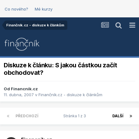
Co nového?
Mé kurzy
Finančník.cz - diskuze k článkům
Diskuze k článku: S jakou částkou začít
obchodovat?
Od
Financnik.cz
11. dubna, 2007
v
Finančník.cz - diskuze k článkům
PŘEDCHOZÍ
Stránka 1 z 3
DALŠÍ