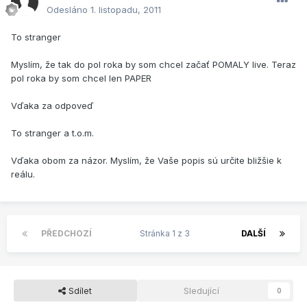
Odesláno
1. listopadu, 2011
To stranger
Myslím, že tak do pol roka by som chcel začať POMALY live. Teraz
pol roka by som chcel len PAPER
Vďaka za odpoveď
To stranger a t.o.m.
Vďaka obom za názor. Myslím, že Vaše popis sú určite bližšie k
reálu.
PŘEDCHOZÍ
Stránka 1 z 3
DALŠÍ
Sdílet
Sledující
0