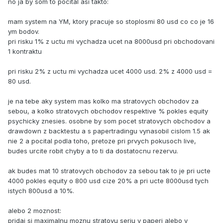
no ja by som to pocital asi takto:
mam system na YM, ktory pracuje so stoplosmi 80 usd co co je 16
ym bodov.
pri risku 1% z uctu mi vychadza ucet na 8000usd pri obchodovani
1 kontraktu
pri risku 2% z uctu mi vychadza ucet 4000 usd. 2% z 4000 usd =
80 usd.
je na tebe aky system mas kolko ma stratovych obchodov za
sebou, a kolko stratovych obchodov respektive % pokles equity
psychicky znesies. osobne by som pocet stratovych obchodov a
drawdown z backtestu a s papertradingu vynasobil cislom 1.5 ak
nie 2 a pocital podla toho, pretoze pri prvych pokusoch live,
budes urcite robit chyby a to ti da dostatocnu rezervu.
ak budes mat 10 stratovych obchodov za sebou tak to je pri ucte
4000 pokles equity o 800 usd cize 20% a pri ucte 8000usd tych
istych 800usd a 10%.
alebo 2 moznost:
pridaj si maximalnu moznu stratovu seriu v paperi alebo v