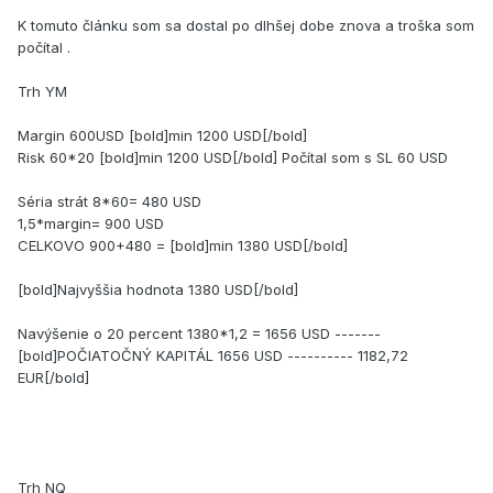
K tomuto článku som sa dostal po dlhšej dobe znova a troška som
počítal .
Trh YM
Margin 600USD [bold]min 1200 USD[/bold]
Risk 60*20 [bold]min 1200 USD[/bold] Počítal som s SL 60 USD
Séria strát 8*60= 480 USD
1,5*margin= 900 USD
CELKOVO 900+480 = [bold]min 1380 USD[/bold]
[bold]Najvyššia hodnota 1380 USD[/bold]
Navýšenie o 20 percent 1380*1,2 = 1656 USD -------
[bold]POČIATOČNÝ KAPITÁL 1656 USD ---------- 1182,72
EUR[/bold]
Trh NQ