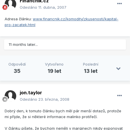
Financnik.cz
Odesláno
11. dubna, 2007
Adresa článku:
www.financnik.cz/komodity/zkusenosti/kapital-
pro-zacatek.html
11 months later...
Odpovědí
Vytvořeno
Poslední
35
19 let
13 let
jon.taylor
Odesláno
23. března, 2008
Dobrý den, k tomuto článku bych měl pár menší dotazů, protože
mi přijde, že si některé informace malinko protiřečí.
V článku píšete, že bychom neměli v marginech nikdy exponovat