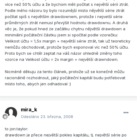
více než 50% účtu a že bychom měli počítat s největší sérií ztrát.
Podle mého názoru by bylo rozumější místo nějvětší série ztrát
počítat spíš s největším drawdownem, protože i nejvetší série
průměrných ztrát nemusí převýšit hodnotu drawdownu. A druhá
věc je, že pokud hned ze začátku chytnu nějvětší drawdown a
minimální počáteční částku jsem si spočítal podle vzorečku:
Velikost účtu = 1,5x margin + největší série ztrát, tak už teoreticky
nemůžu obchodovat, protože bych exponoval víc než 50% účtu.
Proto bych se chtěl zeptat na váš názor ohledně změny toho
vzorce na Velikost účtu = 2x margin + největší drawndown.
Nicméně děkuju za tento článek, protože už se konečně můžu
racionálně rozhodnout, jaký počáteční kapitál budu potřebovat
místo toho, abych jen odhadoval :)
mira_k
Odesláno
23. března, 2008
to jon.taylor:
drawdown je přece největší pokles kapitálu, tj. největší série po