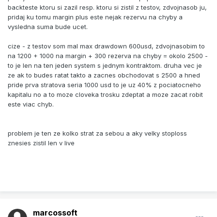
backteste ktoru si zazil resp. ktoru si zistil z testov, zdvojnasob ju,
pridaj ku tomu margin plus este nejak rezervu na chyby a
vysledna suma bude ucet.
cize - z testov som mal max drawdown 600usd, zdvojnasobim to
na 1200 + 1000 na margin + 300 rezerva na chyby = okolo 2500 -
to je len na ten jeden system s jednym kontraktom. druha vec je
ze ak to budes ratat takto a zacnes obchodovat s 2500 a hned
pride prva stratova seria 1000 usd to je uz 40% z pociatocneho
kapitalu no a to moze cloveka trosku zdeptat a moze zacat robit
este viac chyb.
problem je ten ze kolko strat za sebou a aky velky stoploss
znesies zistil len v live
marcossoft