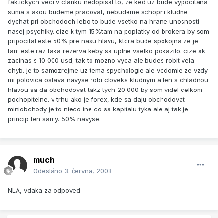
faktickych veci v clanku nedopisal to, ze ked uz bude vypocitana
suma s akou budeme pracovat, nebudeme schopni kludne
dychat pri obchodoch lebo to bude vsetko na hrane unosnosti
nasej psychiky. cize k tym 15%tam na poplatky od brokera by som
pripocital este 50% pre nasu hlavu, ktora bude spokojna ze je
tam este raz taka rezerva keby sa uplne vsetko pokazilo. cize ak
zacinas s 10 000 usd, tak to mozno vyda ale budes robit vela
chyb. je to samozrejme uz tema spychologie ale vedomie ze vzdy
mi polovica ostava navyse robi cloveka kludnym a len s chladnou
hlavou sa da obchodovat takz tych 20 000 by som videl celkom
pochopitelne. v trhu ako je forex, kde sa daju obchodovat
miniobchody je to nieco ine co sa kapitalu tyka ale aj tak je
princip ten samy. 50% navyse.
much
Odesláno
3. června, 2008
NLA, vdaka za odpoved