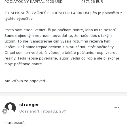
POČIATOČNÝ KAPITÁL 1920 USD ---------- 1371,26 EUR
TY SI PÍSAL ŽE ZAČNEŠ S HODNOTOU 4000 USD, čo je polovička z
týchto výpočtov
Preto som chcel vedieť, či po počítam dobre, lebo mi to nesedí.
Samozrejme tým nechcem povedať to, že načo ideš s takým
účtom. To nie. Samozrejme čím vyššia rozumná rezerva tým
lepšie. Tiež samozrejme neviem s akou sériou strát počítaš ty.
Chcel som len vedieť, či vôbec je takéto počítanie, resp. vzorec
reálny. Teda lepšie povedané, autori vedia čo robia ale či skôr je
moje počítanie dobré.
Ale Vďaka za odpoveď
stranger
Odesláno
1. listopadu, 2011
marcossoft