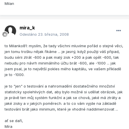
Milan
mira_k
Odesláno
23. března, 2008
to Milanko81: myslím, že tady všichni mluvíme pořád o stejné věci,
jen tomu trošku nějak říkáme ... je jasný, když použiji váš připad,
budu sérii ztrát -600 a pak malý zisk +200 a pak opět -600, tak
nebudu pro návrh minimálního účtu brát -600, ale -1000 ... jak
jsem psal, je to největší pokles mého kapitálu, ve vašem příkladě
je to -1000.
je to "jen" o testování a nahromadění dostatečného množství
statistcky spolehlivých dat, aby bylo možné si udělat obrázek, jak
je právě ten můj systém funkční a jak se chová, jaké má ztráty a
jaké zisky a v jakých poměrech. a to co vám vyjde na základě
testování brát jako minimum, které je vhodné naddimenzovat ...
ať se daří,
Míra