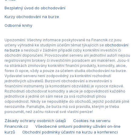
Bezplatný úvod do obchodování
Kurzy obchodování na burze
Odborné knihy
Upozornění: Všechny informace poskytované na Financnik.cz jsou
určeny výhradně ke studijním účelům témat týkajících se
obchodování
na burze
a neslouží v žádném případě coby konkrétní investiční či
obchodní doporučení. Provozovatel serveru ani jednotliví autoři nejsou
registrovanými brokery či investičním poradcem ani makléřem. Jsou-li
na stránkách zmiňovány konkrétní finanční produkty, komodity, akcie,
forex či opce, vždy a pouze za účelem studia obchodování na burze.
Vydavatel serveru není zodpovědný za konkrétní rozhodnutí
jednotlivých uživatelů. Burzovní obchodování a investování s
finančními instrumenty (a komoditami obzvláště) je vysoce rizikové.
Rozhodnutí obchodovat komodity a akcie je odpovědností každého
jednotlivce a jedině on sám nese za svá rozhodnutí plnou
odpovědnost. Nikdy se nepouštějte do obchodů, jejichž podstatě plně
nerozumíte. Pamatujte, že burza má svá pravidla, kterým je třeba
porozumět, než začnu riskovat své vlastní peníze!
Zásady ochrany osobních údajů
Cookies na serveru
Financnik.cz
Všeobecné smluvní podmínky užívání on-line
kurzů
Obchodní podmínky účastni na kurzu a konferenci