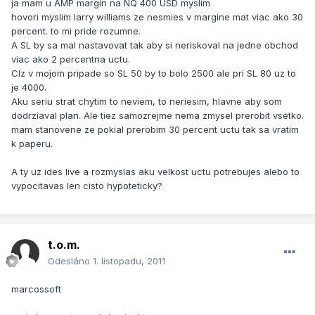
ja mam u AMP margin na NQ 400 USD myslim
hovori myslim larry williams ze nesmies v margine mat viac ako 30
percent. to mi pride rozumne.
A SL by sa mal nastavovat tak aby si neriskoval na jedne obchod
viac ako 2 percentna uctu.
CIz v mojom pripade so SL 50 by to bolo 2500 ale pri SL 80 uz to
je 4000.
Aku seriu strat chytim to neviem, to neriesim, hlavne aby som
dodrziaval plan. Ale tiez samozrejme nema zmysel prerobit vsetko.
mam stanovene ze pokial prerobim 30 percent uctu tak sa vratim
k paperu.
A ty uz ides live a rozmyslas aku velkost uctu potrebujes alebo to
vypocitavas len cisto hypoteticky?
t.o.m.
Odesláno
1. listopadu, 2011
marcossoft