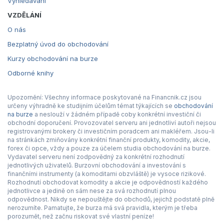
Vyhledávání
VZDĚLÁNÍ
O nás
Bezplatný úvod do obchodování
Kurzy obchodování na burze
Odborné knihy
Upozornění: Všechny informace poskytované na Financnik.cz jsou
určeny výhradně ke studijním účelům témat týkajících se
obchodování
na burze
a neslouží v žádném případě coby konkrétní investiční či
obchodní doporučení. Provozovatel serveru ani jednotliví autoři nejsou
registrovanými brokery či investičním poradcem ani makléřem. Jsou-li
na stránkách zmiňovány konkrétní finanční produkty, komodity, akcie,
forex či opce, vždy a pouze za účelem studia obchodování na burze.
Vydavatel serveru není zodpovědný za konkrétní rozhodnutí
jednotlivých uživatelů. Burzovní obchodování a investování s
finančními instrumenty (a komoditami obzvláště) je vysoce rizikové.
Rozhodnutí obchodovat komodity a akcie je odpovědností každého
jednotlivce a jedině on sám nese za svá rozhodnutí plnou
odpovědnost. Nikdy se nepouštějte do obchodů, jejichž podstatě plně
nerozumíte. Pamatujte, že burza má svá pravidla, kterým je třeba
porozumět, než začnu riskovat své vlastní peníze!