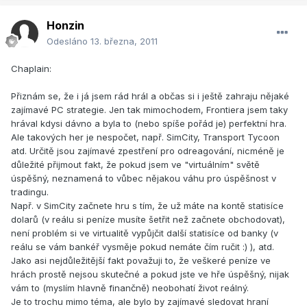
Honzin
Odesláno
13. března, 2011
Chaplain:
Přiznám se, že i já jsem rád hrál a občas si i ještě zahraju nějaké
zajímavé PC strategie. Jen tak mimochodem, Frontiera jsem taky
hrával kdysi dávno a byla to (nebo spíše pořád je) perfektní hra.
Ale takových her je nespočet, např. SimCity, Transport Tycoon
atd. Určitě jsou zajímavé zpestření pro odreagování, nicméně je
důležité přijmout fakt, že pokud jsem ve "virtuálním" světě
úspěšný, neznamená to vůbec nějakou váhu pro úspěšnost v
tradingu.
Např. v SimCity začnete hru s tím, že už máte na kontě statisíce
dolarů (v reálu si peníze musíte šetřit než začnete obchodovat),
není problém si ve virtualitě vypůjčit další statisíce od banky (v
reálu se vám bankéř vysměje pokud nemáte čím ručit :) ), atd.
Jako asi nejdůležitější fakt považuji to, že veškeré peníze ve
hrách prostě nejsou skutečné a pokud jste ve hře úspěšný, nijak
vám to (myslím hlavně finančně) neobohatí život reálný.
Je to trochu mimo téma, ale bylo by zajímavé sledovat hraní