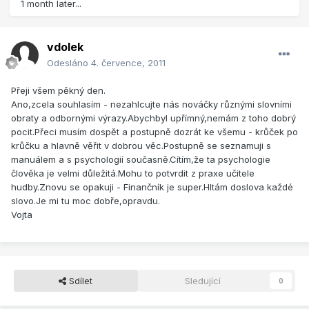
1 month later...
vdolek
Odesláno
4. července, 2011
Přeji všem pěkný den.
Ano,zcela souhlasím - nezahlcujte nás nováčky různými slovními
obraty a odbornými výrazy.Abychbyl upřímný,nemám z toho dobrý
pocit.Přeci musím dospět a postupně dozrát ke všemu - krůček po
krůčku a hlavně věřit v dobrou věc.Postupně se seznamuji s
manuálem a s psychologií současně.Cítím,že ta psychologie
člověka je velmi důležitá.Mohu to potvrdit z praxe učitele
hudby.Znovu se opakuji - Finančník je super.Hltám doslova každé
slovo.Je mi tu moc dobře,opravdu.
Vojta
Sdílet
Sledující
0