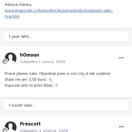
Adresa článku:
www.financnik.cz/komodity/zkusenosti/obchodovani-jako-
hra.html
1 year later...
h0moun
Odesláno
1. února, 2009
Prave jdeme nato. Objednal jsem si sim city 4 tak uvidime.
Stala me jen 3,50 Euro :-).
Kupoval sem to pres Ebay :-)
1 month later...
Prescott
Odesláno
3. března, 2009