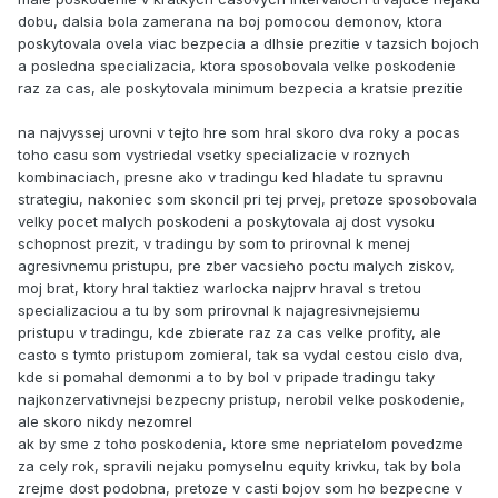
dobu, dalsia bola zamerana na boj pomocou demonov, ktora
poskytovala ovela viac bezpecia a dlhsie prezitie v tazsich bojoch
a posledna specializacia, ktora sposobovala velke poskodenie
raz za cas, ale poskytovala minimum bezpecia a kratsie prezitie
na najvyssej urovni v tejto hre som hral skoro dva roky a pocas
toho casu som vystriedal vsetky specializacie v roznych
kombinaciach, presne ako v tradingu ked hladate tu spravnu
strategiu, nakoniec som skoncil pri tej prvej, pretoze sposobovala
velky pocet malych poskodeni a poskytovala aj dost vysoku
schopnost prezit, v tradingu by som to prirovnal k menej
agresivnemu pristupu, pre zber vacsieho poctu malych ziskov,
moj brat, ktory hral taktiez warlocka najprv hraval s tretou
specializaciou a tu by som prirovnal k najagresivnejsiemu
pristupu v tradingu, kde zbierate raz za cas velke profity, ale
casto s tymto pristupom zomieral, tak sa vydal cestou cislo dva,
kde si pomahal demonmi a to by bol v pripade tradingu taky
najkonzervativnejsi bezpecny pristup, nerobil velke poskodenie,
ale skoro nikdy nezomrel
ak by sme z toho poskodenia, ktore sme nepriatelom povedzme
za cely rok, spravili nejaku pomyselnu equity krivku, tak by bola
zrejme dost podobna, pretoze v casti bojov som ho bezpecne v