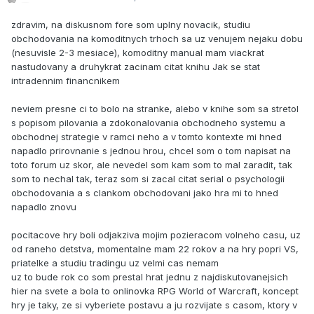
zdravim, na diskusnom fore som uplny novacik, studiu
obchodovania na komoditnych trhoch sa uz venujem nejaku dobu
(nesuvisle 2-3 mesiace), komoditny manual mam viackrat
nastudovany a druhykrat zacinam citat knihu Jak se stat
intradennim financnikem
neviem presne ci to bolo na stranke, alebo v knihe som sa stretol
s popisom pilovania a zdokonalovania obchodneho systemu a
obchodnej strategie v ramci neho a v tomto kontexte mi hned
napadlo prirovnanie s jednou hrou, chcel som o tom napisat na
toto forum uz skor, ale nevedel som kam som to mal zaradit, tak
som to nechal tak, teraz som si zacal citat serial o psychologii
obchodovania a s clankom obchodovani jako hra mi to hned
napadlo znovu
pocitacove hry boli odjakziva mojim pozieracom volneho casu, uz
od raneho detstva, momentalne mam 22 rokov a na hry popri VS,
priatelke a studiu tradingu uz velmi cas nemam
uz to bude rok co som prestal hrat jednu z najdiskutovanejsich
hier na svete a bola to onlinovka RPG World of Warcraft, koncept
hry je taky, ze si vyberiete postavu a ju rozvijate s casom, ktory v