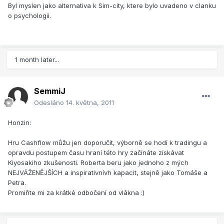
Byl myslen jako alternativa k Sim-city, ktere bylo uvadeno v clanku
o psychologii.
1 month later...
SemmiJ
Odesláno
14. května, 2011
Honzin:
Hru Cashflow můžu jen doporučit, výborně se hodí k tradingu a
opravdu postupem času hraní této hry začínáte získávat
Kiyosakiho zkušenosti. Roberta beru jako jednoho z mých
NEJVÁŽENĚJŠÍCH a inspirativnívh kapacit, stejně jako Tomáše a
Petra.
Promiňte mi za krátké odbočení od vlákna :)