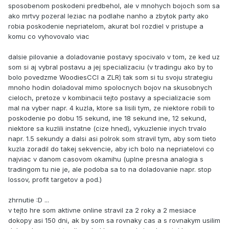
sposobenom poskodeni predbehol, ale v mnohych bojoch som sa
ako mrtvy pozeral leziac na podlahe nanho a zbytok party ako
robia poskodenie nepriatelom, akurat bol rozdiel v pristupe a
komu co vyhovovalo viac
dalsie pilovanie a doladovanie postavy spocivalo v tom, ze ked uz
som si aj vybral postavu a jej specializaciu (v tradingu ako by to
bolo povedzme WoodiesCCI a ZLR) tak som si tu svoju strategiu
mnoho hodin doladoval mimo spolocnych bojov na skusobnych
cieloch, pretoze v kombinacii tejto postavy a specializacie som
mal na vyber napr. 4 kuzla, ktore sa lisili tym, ze niektore robili to
poskodenie po dobu 15 sekund, ine 18 sekund ine, 12 sekund,
niektore sa kuzlili instatne (cize hned), vykuzlenie inych trvalo
napr. 1.5 sekundy a dalsi asi polrok som stravil tym, aby som tieto
kuzla zoradil do takej sekvencie, aby ich bolo na nepriatelovi co
najviac v danom casovom okamihu (uplne presna analogia s
tradingom tu nie je, ale podoba sa to na doladovanie napr. stop
lossov, profit targetov a pod.)
zhrnutie :D ...
v tejto hre som aktivne online stravil za 2 roky a 2 mesiace
dokopy asi 150 dni, ak by som sa rovnaky cas a s rovnakym usilim