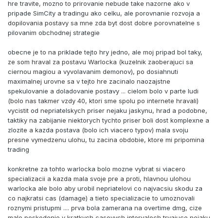
hre travite, mozno to prirovanie nebude take nazorne ako v
pripade SimCity a tradingu ako celku, ale porovnanie rozvoja a
dopilovania postavy sa mne zda byt dost dobre porovnatelne s
pilovanim obchodnej strategie
obecne je to na priklade tejto hry jedno, ale moj pripad bol taky,
ze som hraval za postavu Warlocka (kuzelnik zaoberajuci sa
ciernou magiou a vyvolavanim demonov), po dosiahnuti
maximalnej urovne sa v tejto hre zacinalo naozajstne
spekulovanie a doladovanie postavy ... cielom bolo v parte ludi
(bolo nas takmer vzdy 40, ktori sme spolu po internete hravali)
vycistit od nepriatelskych priser nejaku jaskynu, hrad a podobne,
taktiky na zabijanie niektorych tychto priser boli dost komplexne a
zlozite a kazda postava (bolo ich viacero typov) mala svoju
presne vymedzenu ulohu, tu zacina obdobie, ktore mi pripomina
trading
konkretne za tohto warlocka bolo mozne vybrat si viacero
specializacii a kazda mala svoje pre a proti, hlavnou ulohou
warlocka ale bolo aby urobil nepriatelovi co najvacsiu skodu za
co najkratsi cas (damage) a tieto specializacie to umoznovali
roznymi pristupmi .... prva bola zamerana na overtime dmg, cize
male poskodenie v kratkych casovych intervaloch trvajuce nejaku