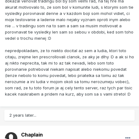
dokazal venovat tradingu bol by som velmi rad, na tej hre ma
akurat motivovalo to, ze som bol v komunite ludi, s ktorymi som tie
vysledky porovnaval denne a v kazdom boji som mohol vidiet, ci
moje testovanie a ladenie malo nejaky vyznam oproti inym alebo
nie ... v tradingu som na to sam a sam sa musim motivovat a
porovnavat tie vysledky len sam so sebou v obdobi, ked som toho
vedel o trochu menej :D
nepredpokladam, ze to niekto docital az sem a ludia, ktori toto
citaju, zrejme len prescrollovali clanok, ze aky je dlhy :D a ak si ho
aj nikto neprecita, tak mi to az tak nevadi, lebo som toto
porovnanie potreboval niekam napisat alebo niekomu povedat
(lenze nebolo to komu povedat, lebo priatelka sa tomu az tak
nerozumie a ini ludia v mojom okoli sa tomu nerozumeju vobec),
som rad, ze tu toto forum je aj cely tento server, raz tych par tisic
kacek naskrabem a pridem na kurz, aby som sa s vami stretol :D
2 years later...
Chaplain