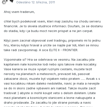
Odesláno
12. března, 2011
Ahoj vsem traderum,
chtel bych podekovat vsem, kteri maji zasluhu na chodu serveru
financnik. Je to skvela studnice informaci. Doufam, ze se dostanu
do stadia, kdy i ja budu moct necim prispet a ne jen cerpat.
Kdyz jsem zacinal objevovat svet tradingu, pripomelo mi to jednu
hru, kterou kdysi hraval a urcite se najde par lidi, kteri se mnou
take radi zavzpominaji. A sice ELITE II - FRONTIER.
Vzpominate si? Hra se odehrava ve vesmiru. Na zacatku jste
kapitanem nale kosmicke lodi nebo spis takove male kocabky.
Vase kariera se muze vyvijet ruznymi cestami, muzete tezit
nerosty na planetach a meteorech, prevazet lidi, pasovat
zakazane zbozi, muzete byt vojakem nebo piratem ...... Avsak s s
vasi kocabkou nikam daleko nedoletite, navic je mala a nevejde
se do ni skoro zadne vybaveni ani naklad. Takze musite zacit
tradovat :) abyste si mohli koupit vetsi s delsim doletem. Litate
mezi planetami a kosmickymi stanicemi a levne nakupujete a
draho prodavate. Ze zacatku to jde strane pomalu a navic