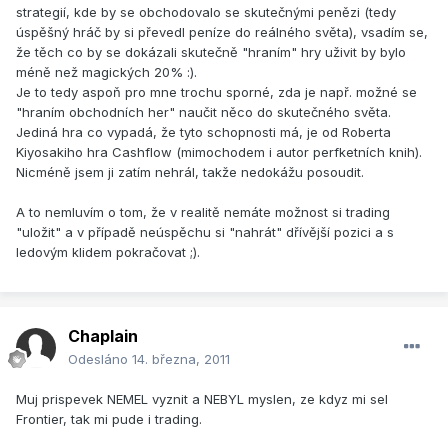
strategií, kde by se obchodovalo se skutečnými penězi (tedy
úspěšný hráč by si převedl peníze do reálného světa), vsadím se,
že těch co by se dokázali skutečně "hraním" hry uživit by bylo
méně než magických 20% :).
Je to tedy aspoň pro mne trochu sporné, zda je např. možné se
"hraním obchodních her" naučit něco do skutečného světa.
Jediná hra co vypadá, že tyto schopnosti má, je od Roberta
Kiyosakiho hra Cashflow (mimochodem i autor perfketních knih).
Nicméně jsem ji zatím nehrál, takže nedokážu posoudit.
A to nemluvím o tom, že v realitě nemáte možnost si trading
"uložit" a v případě neúspěchu si "nahrát" dřívější pozici a s
ledovým klidem pokračovat ;).
Chaplain
Odesláno
14. března, 2011
Muj prispevek NEMEL vyznit a NEBYL myslen, ze kdyz mi sel
Frontier, tak mi pude i trading.