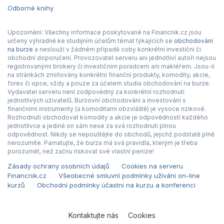
Odborné knihy
Upozornění: Všechny informace poskytované na Financnik.cz jsou
určeny výhradně ke studijním účelům témat týkajících se
obchodování
na burze
a neslouží v žádném případě coby konkrétní investiční či
obchodní doporučení. Provozovatel serveru ani jednotliví autoři nejsou
registrovanými brokery či investičním poradcem ani makléřem. Jsou-li
na stránkách zmiňovány konkrétní finanční produkty, komodity, akcie,
forex či opce, vždy a pouze za účelem studia obchodování na burze.
Vydavatel serveru není zodpovědný za konkrétní rozhodnutí
jednotlivých uživatelů. Burzovní obchodování a investování s
finančními instrumenty (a komoditami obzvláště) je vysoce rizikové.
Rozhodnutí obchodovat komodity a akcie je odpovědností každého
jednotlivce a jedině on sám nese za svá rozhodnutí plnou
odpovědnost. Nikdy se nepouštějte do obchodů, jejichž podstatě plně
nerozumíte. Pamatujte, že burza má svá pravidla, kterým je třeba
porozumět, než začnu riskovat své vlastní peníze!
Zásady ochrany osobních údajů
Cookies na serveru
Financnik.cz
Všeobecné smluvní podmínky užívání on-line
kurzů
Obchodní podmínky účastni na kurzu a konferenci
Kontaktujte nás
Cookies