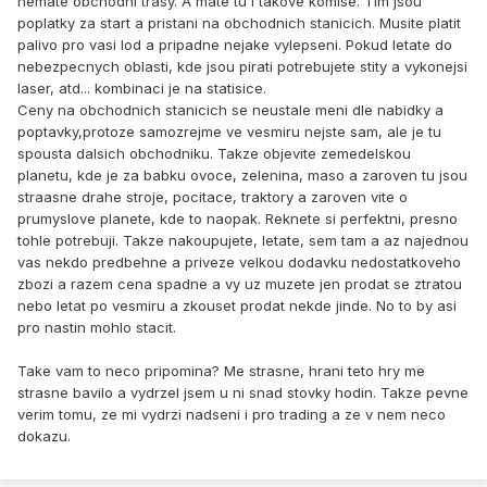
nemate obchodni trasy. A mate tu i takove komise. Tim jsou
poplatky za start a pristani na obchodnich stanicich. Musite platit
palivo pro vasi lod a pripadne nejake vylepseni. Pokud letate do
nebezpecnych oblasti, kde jsou pirati potrebujete stity a vykonejsi
laser, atd... kombinaci je na statisice.
Ceny na obchodnich stanicich se neustale meni dle nabidky a
poptavky,protoze samozrejme ve vesmiru nejste sam, ale je tu
spousta dalsich obchodniku. Takze objevite zemedelskou
planetu, kde je za babku ovoce, zelenina, maso a zaroven tu jsou
straasne drahe stroje, pocitace, traktory a zaroven vite o
prumyslove planete, kde to naopak. Reknete si perfektni, presno
tohle potrebuji. Takze nakoupujete, letate, sem tam a az najednou
vas nekdo predbehne a priveze velkou dodavku nedostatkoveho
zbozi a razem cena spadne a vy uz muzete jen prodat se ztratou
nebo letat po vesmiru a zkouset prodat nekde jinde. No to by asi
pro nastin mohlo stacit.
Take vam to neco pripomina? Me strasne, hrani teto hry me
strasne bavilo a vydrzel jsem u ni snad stovky hodin. Takze pevne
verim tomu, ze mi vydrzi nadseni i pro trading a ze v nem neco
dokazu.