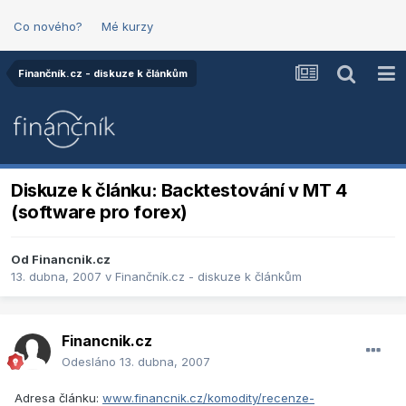
Co nového?
Mé kurzy
Finančník.cz - diskuze k článkům
Diskuze k článku: Backtestování v MT 4
(software pro forex)
Od
Financnik.cz
13. dubna, 2007
v
Finančník.cz - diskuze k článkům
Financnik.cz
Odesláno
13. dubna, 2007
Adresa článku:
www.financnik.cz/komodity/recenze-