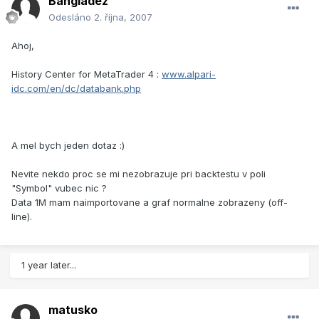
Bangladez
Odesláno
2. října, 2007
Ahoj,
History Center for MetaTrader 4 :
www.alpari-
idc.com/en/dc/databank.php
A mel bych jeden dotaz :)
Nevite nekdo proc se mi nezobrazuje pri backtestu v poli
"Symbol" vubec nic ?
Data 1M mam naimportovane a graf normalne zobrazeny (off-
line).
1 year later...
matusko