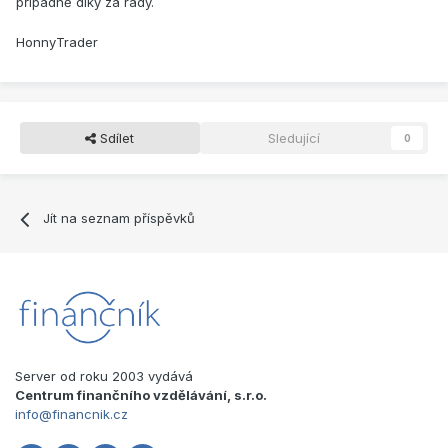
případně díky za rady.
HonnyTrader
Sdílet
Sledující
0
Jít na seznam příspěvků
Server od roku 2003 vydává
Centrum finančního vzdělávání, s.r.o.
info@financnik.cz