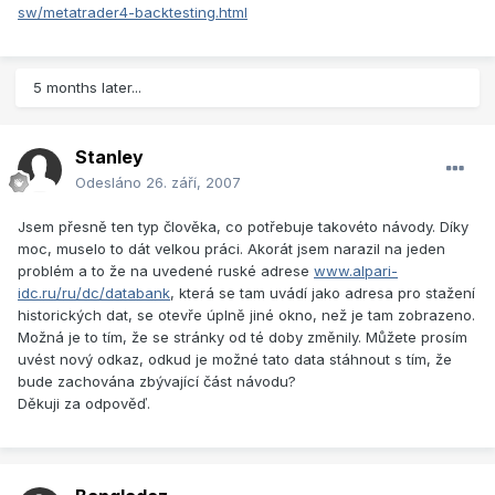
sw/metatrader4-backtesting.html
5 months later...
Stanley
Odesláno
26. září, 2007
Jsem přesně ten typ člověka, co potřebuje takovéto návody. Díky
moc, muselo to dát velkou práci. Akorát jsem narazil na jeden
problém a to že na uvedené ruské adrese
www.alpari-
idc.ru/ru/dc/databank
, která se tam uvádí jako adresa pro stažení
historických dat, se otevře úplně jiné okno, než je tam zobrazeno.
Možná je to tím, že se stránky od té doby změnily. Můžete prosím
uvést nový odkaz, odkud je možné tato data stáhnout s tím, že
bude zachována zbývající část návodu?
Děkuji za odpověď.