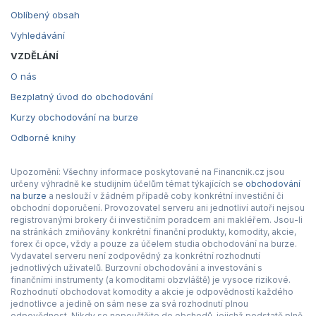
Oblíbený obsah
Vyhledávání
VZDĚLÁNÍ
O nás
Bezplatný úvod do obchodování
Kurzy obchodování na burze
Odborné knihy
Upozornění: Všechny informace poskytované na Financnik.cz jsou
určeny výhradně ke studijním účelům témat týkajících se
obchodování
na burze
a neslouží v žádném případě coby konkrétní investiční či
obchodní doporučení. Provozovatel serveru ani jednotliví autoři nejsou
registrovanými brokery či investičním poradcem ani makléřem. Jsou-li
na stránkách zmiňovány konkrétní finanční produkty, komodity, akcie,
forex či opce, vždy a pouze za účelem studia obchodování na burze.
Vydavatel serveru není zodpovědný za konkrétní rozhodnutí
jednotlivých uživatelů. Burzovní obchodování a investování s
finančními instrumenty (a komoditami obzvláště) je vysoce rizikové.
Rozhodnutí obchodovat komodity a akcie je odpovědností každého
jednotlivce a jedině on sám nese za svá rozhodnutí plnou
odpovědnost. Nikdy se nepouštějte do obchodů, jejichž podstatě plně