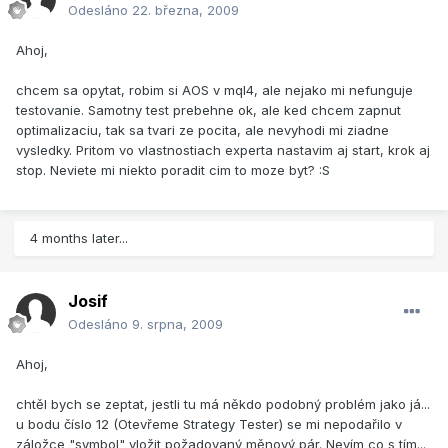
Odesláno
22. března, 2009
Ahoj,
chcem sa opytat, robim si AOS v mql4, ale nejako mi nefunguje
testovanie. Samotny test prebehne ok, ale ked chcem zapnut
optimalizaciu, tak sa tvari ze pocita, ale nevyhodi mi ziadne
vysledky. Pritom vo vlastnostiach experta nastavim aj start, krok aj
stop. Neviete mi niekto poradit cim to moze byt? :S
4 months later...
Josif
Odesláno
9. srpna, 2009
Ahoj,
chtěl bych se zeptat, jestli tu má někdo podobný problém jako já...
u bodu číslo 12 (Otevřeme Strategy Tester) se mi nepodařilo v
záložce "symbol" vložit požadovaný měnový pár. Nevím co s tím...