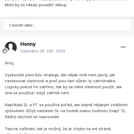
Mohl by mi někdo poradit? děkuji
1 month later...
Honny
Odesláno
28. září, 2009
Ahoj,
Vyzkoušel jsem tuto strategii, ale nějak mně není jasný, jak
nastavovat vlastnosti a proč jsou tam vůbec ty zatrhávátka.
Logicky pokud ho zatrhnu, tak by se měla vlastnost použít, ale
ona se používá i když zatrhlá není.
Například SL a PT se používá pořád, ale stejně nějakým zvláštním
způsobem. KDyž nastavím SL na hodně malou hodnotu (např. 5),
žádný obchod se neprovede.
Teprve začínám, tak je možný, že je chyba na mé straně,