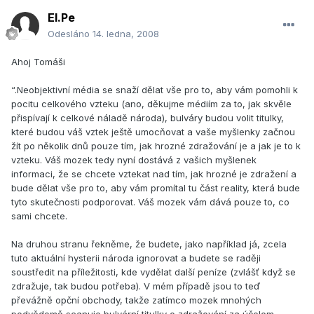
El.Pe
Odesláno
14. ledna, 2008
Ahoj Tomáši
“.Neobjektivní média se snaží dělat vše pro to, aby vám pomohli k
pocitu celkového vzteku (ano, děkujme médiím za to, jak skvěle
přispívají k celkové náladě národa), bulváry budou volit titulky,
které budou váš vztek ještě umocňovat a vaše myšlenky začnou
žít po několik dnů pouze tím, jak hrozné zdražování je a jak je to k
vzteku. Váš mozek tedy nyní dostává z vašich myšlenek
informaci, že se chcete vztekat nad tím, jak hrozné je zdražení a
bude dělat vše pro to, aby vám promítal tu část reality, která bude
tyto skutečnosti podporovat. Váš mozek vám dává pouze to, co
sami chcete.
Na druhou stranu řekněme, že budete, jako například já, zcela
tuto aktuální hysterii národa ignorovat a budete se raději
soustředit na příležitosti, kde vydělat další peníze (zvlášť když se
zdražuje, tak budou potřeba). V mém případě jsou to teď
převážně opční obchody, takže zatímco mozek mnohých