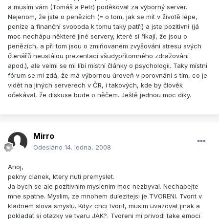
a musím vám (Tomáš a Petr) poděkovat za výborný server.
Nejenom, že jste o penězích (= o tom, jak se mít v životě lépe,
peníze a finanční svoboda k tomu taky patří) a jste pozitivní (já
moc nechápu některé jiné servery, které si říkají, že jsou o
penězích, a při tom jsou o zmiňovaném zvyšování stresu svých
čtenářů neustálou prezentací všudypřítomného zdražování
apod.), ale velmi se mi líbí místní články o psychologii. Taky místní
fórum se mi zdá, že má výbornou úroveň v porovnání s tím, co je
vidět na jiných serverech v ČR, i takových, kde by člověk
očekával, že diskuse bude o něčem. Ještě jednou moc díky.
Mirro
Odesláno
14. ledna, 2008
Ahoj,
pekny clanek, ktery nuti premyslet.
Ja bych se ale pozitivnim myslenim moc nezbyval. Nechapejte
mne spatne. Myslim, ze mnohem dulezitejsi je TVORENI. Tvorit v
kladnem slova smyslu. Kdyz chci tvorit, musim uvazovat jinak a
pokladat si otazky ve tvaru JAK?. Tvoreni mi privodi take emoci