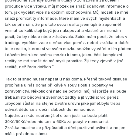
podvědomě scanuje bulvární titulky o zdražování za účelem
produkce více vzteku, můj mozek se snaží scanovat informace o
tom, jak vydělat více na opčním obchodování. Můj mozek se mně
snaží promítat ty informace, které mám ve svých myšlenkách a
tak se přiznám, že pro tuto svou realitu jsem úplně zapomněl
vnímat co kolik stojí když jdu nakupovat a vlastně ani nemám
pocit, že by někde něco zdražovalo. Spíše mám pocit, že letos v
tradingu vydělám zase o něco více peněz, neboť zkrátka a dobře
to je realita, kterou si ve svém mozku snažím vytvářet a tím pádem
i dávám instrukce svému mozku k tomu, jakou část komplexní
reality se má snažit do mé mysli promítat. Žiji tedy zjevně v jiné
realitě, než řada dalších.´´
Tak to si snad musel napsat u nás doma. Přesně taková diskuse
probíhala u nás doma při kávě v souvislosti s poplatky ve
zdravotnictví. Několik dní nato se potvrdil můj názor(že asi bude
třeba,místo bědování zvednout zadky a jít vydělat víc peněz
,abycom zůstali na stejné životní urovni jaké jsme),bylo třeba
odvézt dědu se srdeční slabostí do nemocnice.
Najednou nikdo nepřemýšlel o tom jestli se bude platit
30Kč/90Kč/nebo nic ,ani o 60Kč za pobyt v nemocnici.
Zkrátka musíme se přizpůsobit a dění pozitivně ovlivnit a ne jen
mlátit prázdnou slámu.