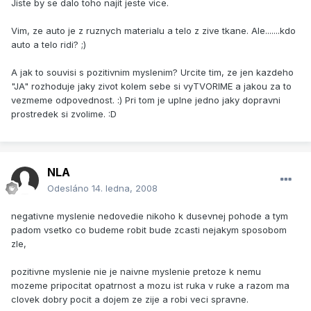
Jiste by se dalo toho najit jeste vice.
Vim, ze auto je z ruznych materialu a telo z zive tkane. Ale.......kdo
auto a telo ridi? ;)
A jak to souvisi s pozitivnim myslenim? Urcite tim, ze jen kazdeho
"JA" rozhoduje jaky zivot kolem sebe si vyTVORIME a jakou za to
vezmeme odpovednost. :) Pri tom je uplne jedno jaky dopravni
prostredek si zvolime. :D
NLA
Odesláno
14. ledna, 2008
negativne myslenie nedovedie nikoho k dusevnej pohode a tym
padom vsetko co budeme robit bude zcasti nejakym sposobom
zle,
pozitivne myslenie nie je naivne myslenie pretoze k nemu
mozeme pripocitat opatrnost a mozu ist ruka v ruke a razom ma
clovek dobry pocit a dojem ze zije a robi veci spravne.