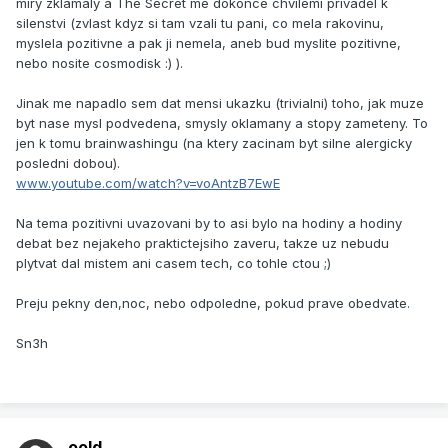
miry zklamaly a The Secret me dokonce chvilemi privadel k
silenstvi (zvlast kdyz si tam vzali tu pani, co mela rakovinu,
myslela pozitivne a pak ji nemela, aneb bud myslite pozitivne,
nebo nosite cosmodisk :) ).
Jinak me napadlo sem dat mensi ukazku (trivialni) toho, jak muze
byt nase mysl podvedena, smysly oklamany a stopy zameteny. To
jen k tomu brainwashingu (na ktery zacinam byt silne alergicky
posledni dobou).
www.youtube.com/watch?v=voAntzB7EwE
Na tema pozitivni uvazovani by to asi bylo na hodiny a hodiny
debat bez nejakeho praktictejsiho zaveru, takze uz nebudu
plytvat dal mistem ani casem tech, co tohle ctou ;)
Preju pekny den,noc, nebo odpoledne, pokud prave obedvate.
Sn3h
oold