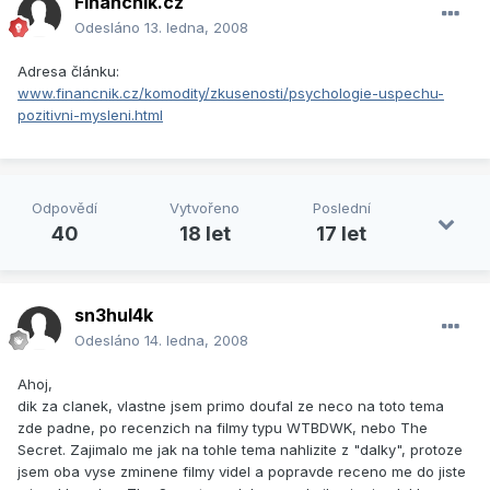
Financnik.cz
Odesláno
13. ledna, 2008
Adresa článku:
www.financnik.cz/komodity/zkusenosti/psychologie-uspechu-
pozitivni-mysleni.html
Odpovědí
Vytvořeno
Poslední
40
18 let
17 let
sn3hul4k
Odesláno
14. ledna, 2008
Ahoj,
dik za clanek, vlastne jsem primo doufal ze neco na toto tema
zde padne, po recenzich na filmy typu WTBDWK, nebo The
Secret. Zajimalo me jak na tohle tema nahlizite z "dalky", protoze
jsem oba vyse zminene filmy videl a popravde receno me do jiste