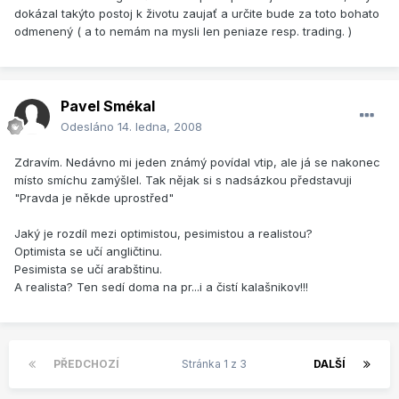
dokázal takýto postoj k životu zaujať a určite bude za toto bohato
odmenený ( a to nemám na mysli len peniaze resp. trading. )
Pavel Smékal
Odesláno
14. ledna, 2008
Zdravím. Nedávno mi jeden známý povídal vtip, ale já se nakonec
místo smíchu zamýšlel. Tak nějak si s nadsázkou představuji
"Pravda je někde uprostřed"
Jaký je rozdíl mezi optimistou, pesimistou a realistou?
Optimista se učí angličtinu.
Pesimista se učí arabštinu.
A realista? Ten sedí doma na pr...i a čistí kalašnikov!!!
PŘEDCHOZÍ
Stránka 1 z 3
DALŠÍ