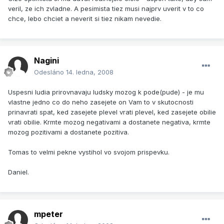
veril, ze ich zvladne. A pesimista tiez musi najprv uverit v to co
chce, lebo chciet a neverit si tiez nikam nevedie.
Nagini
Odesláno
14. ledna, 2008
Uspesni ludia prirovnavaju ludsky mozog k pode(pude) - je mu
vlastne jedno co do neho zasejete on Vam to v skutocnosti
prinavrati spat, ked zasejete plevel vrati plevel, ked zasejete obilie
vrati obilie. Krmte mozog negativami a dostanete negativa, krmte
mozog pozitivami a dostanete pozitiva.
Tomas to velmi pekne vystihol vo svojom prispevku.
Daniel.
mpeter