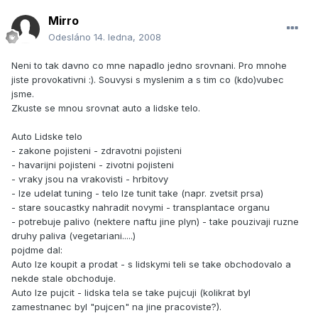
Mirro
Odesláno
14. ledna, 2008
Neni to tak davno co mne napadlo jedno srovnani. Pro mnohe
jiste provokativni :). Souvysi s myslenim a s tim co (kdo)vubec
jsme.
Zkuste se mnou srovnat auto a lidske telo.
Auto Lidske telo
- zakone pojisteni - zdravotni pojisteni
- havarijni pojisteni - zivotni pojisteni
- vraky jsou na vrakovisti - hrbitovy
- lze udelat tuning - telo lze tunit take (napr. zvetsit prsa)
- stare soucastky nahradit novymi - transplantace organu
- potrebuje palivo (nektere naftu jine plyn) - take pouzivaji ruzne
druhy paliva (vegetariani.....)
pojdme dal:
Auto lze koupit a prodat - s lidskymi teli se take obchodovalo a
nekde stale obchoduje.
Auto lze pujcit - lidska tela se take pujcuji (kolikrat byl
zamestnanec byl "pujcen" na jine pracoviste?).