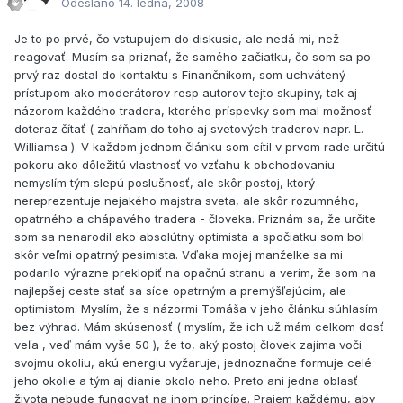
Odesláno
14. ledna, 2008
Je to po prvé, čo vstupujem do diskusie, ale nedá mi, než
reagovať. Musím sa priznať, že samého začiatku, čo som sa po
prvý raz dostal do kontaktu s Finančníkom, som uchvátený
prístupom ako moderátorov resp autorov tejto skupiny, tak aj
názorom každého tradera, ktorého príspevky som mal možnosť
doteraz čítať ( zahŕňam do toho aj svetových traderov napr. L.
Williamsa ). V každom jednom článku som cítil v prvom rade určitú
pokoru ako dôležitú vlastnosť vo vzťahu k obchodovaniu -
nemyslím tým slepú poslušnosť, ale skôr postoj, ktorý
nereprezentuje nejakého majstra sveta, ale skôr rozumného,
opatrného a chápavého tradera - človeka. Priznám sa, že určite
som sa nenarodil ako absolútny optimista a spočiatku som bol
skôr veľmi opatrný pesimista. Vďaka mojej manželke sa mi
podarilo výrazne preklopiť na opačnú stranu a verím, že som na
najlepšej ceste stať sa síce opatrným a premýšľajúcim, ale
optimistom. Myslím, že s názormi Tomáša v jeho článku súhlasím
bez výhrad. Mám skúsenosť ( myslím, že ich už mám celkom dosť
veľa , veď mám vyše 50 ), že to, aký postoj človek zajíma voči
svojmu okoliu, akú energiu vyžaruje, jednoznačne formuje celé
jeho okolie a tým aj dianie okolo neho. Preto ani jedna oblasť
života nebude fungovať na inom princípe. Prajem každému, aby