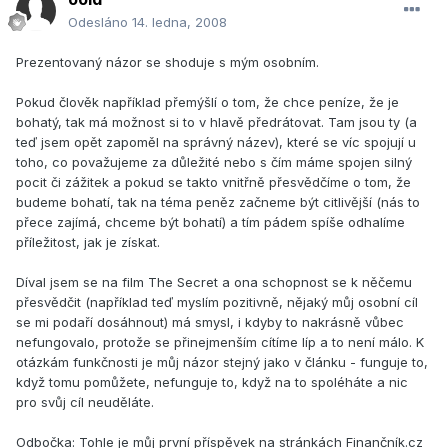
Odesláno
14. ledna, 2008
Prezentovaný názor se shoduje s mým osobním.
Pokud člověk například přemýšlí o tom, že chce peníze, že je
bohatý, tak má možnost si to v hlavě předrátovat. Tam jsou ty (a
teď jsem opět zapoměl na správný název), které se víc spojují u
toho, co považujeme za důležité nebo s čím máme spojen silný
pocit či zážitek a pokud se takto vnitřně přesvědčíme o tom, že
budeme bohatí, tak na téma peněz začneme být citlivější (nás to
přece zajímá, chceme být bohatí) a tím pádem spíše odhalíme
příležitost, jak je získat.
Díval jsem se na film The Secret a ona schopnost se k něčemu
přesvědčit (například teď myslím pozitivně, nějaký můj osobní cíl
se mi podaří dosáhnout) má smysl, i kdyby to nakrásně vůbec
nefungovalo, protože se přinejmenším cítíme líp a to není málo. K
otázkám funkčnosti je můj názor stejný jako v článku - funguje to,
když tomu pomůžete, nefunguje to, když na to spoléháte a nic
pro svůj cíl neuděláte.
Odbočka: Tohle je můj první příspěvek na stránkách Finančník.cz