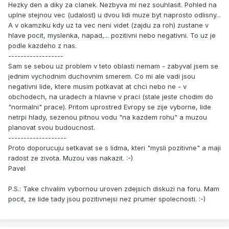
Hezky den a diky za clanek. Nezbyva mi nez souhlasit. Pohled na
uplne stejnou vec (udalost) u dvou lidi muze byt naprosto odlisny...
A v okamziku kdy uz ta vec neni videt (zajdu za roh) zustane v
hlave pocit, myslenka, napad,... pozitivni nebo negativni. To uz je
podle kazdeho z nas.
------------------
Sam se sebou uz problem v teto oblasti nemam - zabyval jsem se
jednim vychodnim duchovnim smerem. Co mi ale vadi jsou
negativni lide, ktere musim potkavat at chci nebo ne - v
obchodech, na uradech a hlavne v praci (stale jeste chodim do
"normalni" prace). Pritom uprostred Evropy se zije vyborne, lide
netrpi hlady, sezenou pitnou vodu "na kazdem rohu" a muzou
planovat svou budoucnost.
-------------------
Proto doporucuju setkavat se s lidma, kteri "mysli pozitivne" a maji
radost ze zivota. Muzou vas nakazit. :-)
Pavel
P.S.: Take chvalim vybornou uroven zdejsich diskuzi na foru. Mam
pocit, ze lide tady jsou pozitivnejsi nez prumer spolecnosti. :-)