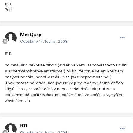
(tu)
Petr
MerQury
Odesláno
14. ledna, 2008
911:
no mně jako nekouzelníkovi (avšak velkému fandovi tohoto umění
a experimentátorovi-amatérovi :) přišlo, že tohle se ani kouzlem
nazývat nedalo, neboť v reálu je to jaksi neproveditelné :)
Jinak narazit na video, kde jsou triky předvedeny včetně oněch
"fíglů" jsou pro začátečníky nepostradatelné. Jak jinak se s
kouzlením dá začít? Málokdo dokáže hned ze začátku vymýšlet
vlastní kouzla
911
Odesláno
14. ledna, 2008