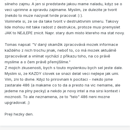
silneho zajmu. A jen si predstavte jakou mame naladu, kdyz se o
veci uprimne a opravdu zajimame. Myslim, ze dulezite je tvorit
(nekdo to muze nazyvat tvrde pracovat :) ).
Vsimnete si, ze se da take tvorit v destruktivnim smeru. Takovy
lide mohou mit take radost z destrukce, protoze musi premyslet
JAK to NEJLEPE znicit. Napr. stary dum misto ktereho ma stat novy.
Tomas napsal: "V daný okamžik zpracovává mozek informace
každého z nich trochu jinak, neboť to, co má mozek aktuálně
zpracovávat a vnímat vychází z příkazu toho, na co právě
myslíme a o čem právě přemýšlíme."
Z mojich zkusenosti, bych s touto myslenkou bych sel jeste dale.
Myslim si, ze KAZDY clovek se snazi delat veci nejlepe jak umi.
Vim, zni to divne. Kdyz to prirovnam k pocitaci - nekdo jsme
zastarale 486 (a makame co to da a presto na vic nemame, ale
jedeme na plny pecky) a nekdo je novy intel a ma sirsi kontext i
moznosti. To ale neznamena, ze to "telo" 486 neni mozne
upgradovat. ;)
Preji hezky den.