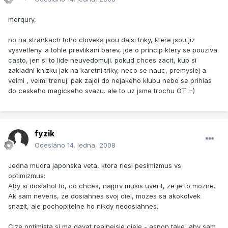
merqury,
no na strankach toho cloveka jsou dalsi triky, ktere jsou jiz
vysvetleny. a tohle prevlikani barev, jde o princip ktery se pouziva
casto, jen si to lide neuvedomuji. pokud chces zacit, kup si
zakladni knizku jak na karetni triky, neco se nauc, premyslej a
velmi , velmi trenuj. pak zajdi do nejakeho klubu nebo se prihlas
do ceskeho magickeho svazu. ale to uz jsme trochu OT :-)
fyzik
Odesláno
14. ledna, 2008
Jedna mudra japonska veta, ktora riesi pesimizmus vs
optimizmus:
Aby si dosiahol to, co chces, najprv musis uverit, ze je to mozne.
Ak sam neveris, ze dosiahnes svoj ciel, mozes sa akokolvek
snazit, ale pochopitelne ho nikdy nedosiahnes.
Cize optimista si ma davat realnejsie ciele - aspon take, aby sam