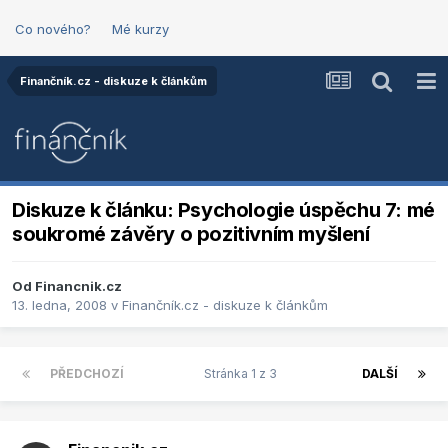
Co nového?
Mé kurzy
Finančník.cz - diskuze k článkům
Diskuze k článku: Psychologie úspěchu 7: mé
soukromé závěry o pozitivním myšlení
Od
Financnik.cz
13. ledna, 2008
v
Finančník.cz - diskuze k článkům
PŘEDCHOZÍ
Stránka 1 z 3
DALŠÍ