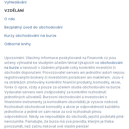
Vyhledávání
VZDĚLÁNÍ
O nás
Bezplatný úvod do obchodování
Kurzy obchodování na burze
Odborné knihy
Upozornění: Všechny informace poskytované na Financnik.cz jsou
určeny výhradně ke studijním účelům témat týkajících se
obchodování
na burze
a neslouží v žádném případě coby konkrétní investiční či
obchodní doporučení. Provozovatel serveru ani jednotliví autoři nejsou
registrovanými brokery či investičním poradcem ani makléřem. Jsou-li
na stránkách zmiňovány konkrétní finanční produkty, komodity, akcie,
forex či opce, vždy a pouze za účelem studia obchodování na burze.
Vydavatel serveru není zodpovědný za konkrétní rozhodnutí
jednotlivých uživatelů. Burzovní obchodování a investování s
finančními instrumenty (a komoditami obzvláště) je vysoce rizikové.
Rozhodnutí obchodovat komodity a akcie je odpovědností každého
jednotlivce a jedině on sám nese za svá rozhodnutí plnou
odpovědnost. Nikdy se nepouštějte do obchodů, jejichž podstatě plně
nerozumíte. Pamatujte, že burza má svá pravidla, kterým je třeba
porozumět, než začnu riskovat své vlastní peníze!