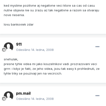
ked myslime pozitivne aj negativne veci ktore sa cas od casu
nutne objavia nie su zrazu az tak negativne a razom sa otvaraju
nove riesenia.
lovu bankoviek zdar
911
Odesláno
14. ledna, 2008
snehulak,
presne tyhle videa mi jako kouzelnikovi vadi. prozrazovani veci
grrrr. i kdyz je fakt, ze jeho videa, jsou tak easy k prohlednuti, ze
tyhle triky se pouzivaji jen na vecircich.
pm.mail
Odesláno
14. ledna, 2008