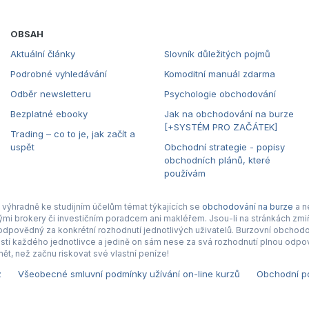
OBSAH
Aktuální články
Slovník důležitých pojmů
Podrobné vyhledávání
Komoditní manuál zdarma
Odběr newsletteru
Psychologie obchodování
Bezplatné ebooky
Jak na obchodování na burze
[+SYSTÉM PRO ZAČÁTEK]
Trading – co to je, jak začít a
uspět
Obchodní strategie - popisy
obchodních plánů, které
používám
výhradně ke studijním účelům témat týkajících se
obchodování na burze
a n
nými brokery či investičním poradcem ani makléřem. Jsou-li na stránkách zmiň
povědný za konkrétní rozhodnutí jednotlivých uživatelů. Burzovní obchodová
tí každého jednotlivce a jedině on sám nese za svá rozhodnutí plnou odpov
ět, než začnu riskovat své vlastní peníze!
z
Všeobecné smluvní podmínky užívání on-line kurzů
Obchodní po