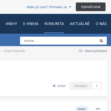
Vytvořit účet
Máte již účet? Přihlašte se
KNIHY
E-KNIHA
KOMUNITA
AKTUÁLNĚ
O NÁS
Přaní čtenařů.
Hlavní přehled
Sdílet
Sledující
0
Autor