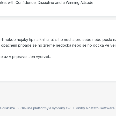
rket with Confidence, Discipline and a Winning Attitude
a-li nekdo nejaky tip na knihu, at si ho necha pro sebe nebo posle n
 V opacnem pripade se ho zrejme nedocka nebo se ho docka ve velmi
 uz v priprave. Jen vydrzet...
é diskuze
On-line platformy a vybraný sw
Knihy a ostatní software