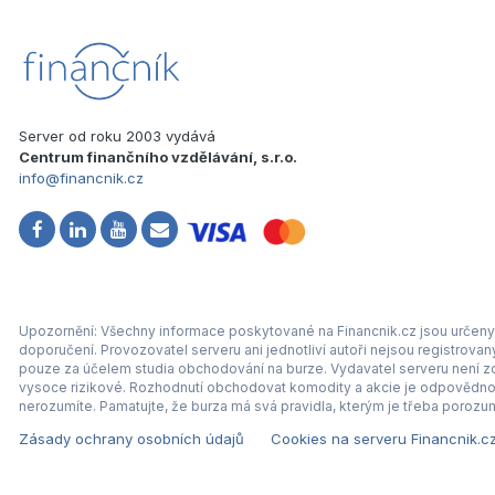
Server od roku 2003 vydává
Centrum finančního vzdělávání, s.r.o.
info@financnik.cz
Upozornění: Všechny informace poskytované na Financnik.cz jsou určeny 
doporučení. Provozovatel serveru ani jednotliví autoři nejsou registrova
pouze za účelem studia obchodování na burze. Vydavatel serveru není zod
vysoce rizikové. Rozhodnutí obchodovat komodity a akcie je odpovědnos
nerozumíte. Pamatujte, že burza má svá pravidla, kterým je třeba porozum
Zásady ochrany osobních údajů
Cookies na serveru Financnik.c