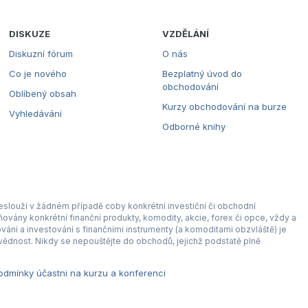
DISKUZE
VZDĚLÁNÍ
Diskuzní fórum
O nás
Co je nového
Bezplatný úvod do
obchodování
Oblíbený obsah
Kurzy obchodování na burze
Vyhledávání
Odborné knihy
eslouží v žádném případě coby konkrétní investiční či obchodní
ovány konkrétní finanční produkty, komodity, akcie, forex či opce, vždy a
ní a investování s finančními instrumenty (a komoditami obzvláště) je
ědnost. Nikdy se nepouštějte do obchodů, jejichž podstatě plně
dmínky účastni na kurzu a konferenci