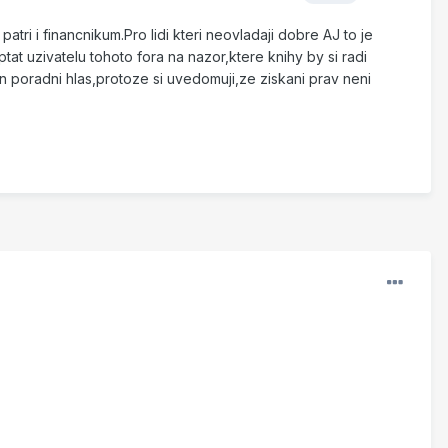
ri i financnikum.Pro lidi kteri neovladaji dobre AJ to je
t uzivatelu tohoto fora na nazor,ktere knihy by si radi
en poradni hlas,protoze si uvedomuji,ze ziskani prav neni