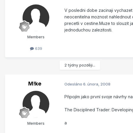
V posledni dobe zacinaji vychazet 
neocenitelna moznost nahlednout do
precetli v cestine.Muze to slouzit
jednoduchou zalezitosti.
Members
639
2 týdny později...
M!ke
Odesláno
6. února, 2008
Připojím jako první svoje návrhy 
The Disciplined Trader: Developin
a
Members