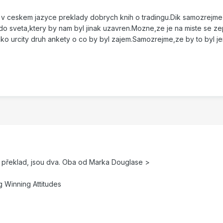
v ceskem jazyce preklady dobrych knih o tradingu.Dik samozrejme pat
 sveta,ktery by nam byl jinak uzavren.Mozne,ze je na miste se zepta
 jako urcity druh ankety o co by byl zajem.Samozrejme,ze by to byl j
na překlad, jsou dva. Oba od Marka Douglase >
g Winning Attitudes