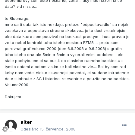
Septembrovy som este nestiahol, zatial... aky mas nazor na tie
data? vid nizsie...
to Bluemage:
mne sa ti data tak isto nezdaju, pretoze "odpocitavadlo" sa nejak
zasekava a odpocitava strasne skokovo... je to dost zretelnejsie
ako data ktore som pouzival na backtest predtym - hoci pravda je
ze to nebol kontrakt toho isteho mesiaca EZM8..... preto som
porovnal graf Volume 2000 (den 6.6.2008 a 9.6.2008) s grafmi
toho isteho dna ale 5min a 3min a vyzerali velmi podobne - ale
stale pochybujem ci sa pustit do dlasieho rucneho backtestu s
tymito datami a potom zistim ze boli vlastne zle.... Bol by som rad
keby nam vedel niekto skusenejsi povedat, ci su dane intradenne
data stiahnute z SC Historical relevantne a pouzitelne na backtest
Volume2000
Dakujem
alter
Odesláno
15. července, 2008