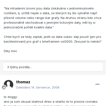
"Na intradenní úrovni jsou data získávána v jednominutovém
rozlišení, tj. určitě nejde o data, ze kterých by šlo vytvářet např.
přesné volume nebo range-bar grafy. Na druhou stranu kdo chce
profesionálně obchodovat s jemnými tickovými daty, měl by si
jednoznačně pořídit kvalitní data."
Chtel bych se tedy zeptat, jestli se data vubec daji pouzit (jen pro
backtestovani) pro graf s timeframem vol2000. Zkousel to nekdo?
Diky moc
3 týdny později...
thomaz
Odesláno
14. července, 2008
to doggy:
ano ja som skusal stiahnut dnes a stiahlo mi to presne rovnako.