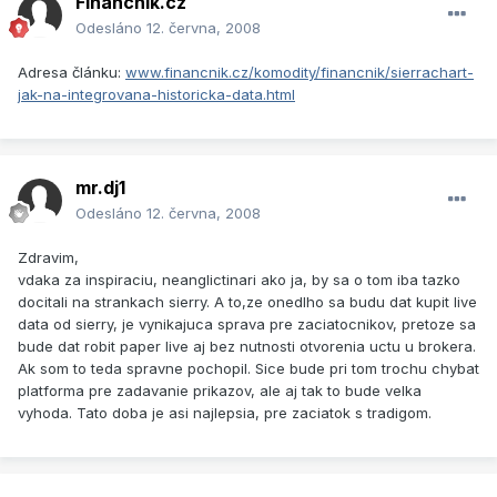
Financnik.cz
Odesláno
12. června, 2008
Adresa článku:
www.financnik.cz/komodity/financnik/sierrachart-
jak-na-integrovana-historicka-data.html
mr.dj1
Odesláno
12. června, 2008
Zdravim,
vdaka za inspiraciu, neanglictinari ako ja, by sa o tom iba tazko
docitali na strankach sierry. A to,ze onedlho sa budu dat kupit live
data od sierry, je vynikajuca sprava pre zaciatocnikov, pretoze sa
bude dat robit paper live aj bez nutnosti otvorenia uctu u brokera.
Ak som to teda spravne pochopil. Sice bude pri tom trochu chybat
platforma pre zadavanie prikazov, ale aj tak to bude velka
vyhoda. Tato doba je asi najlepsia, pre zaciatok s tradigom.