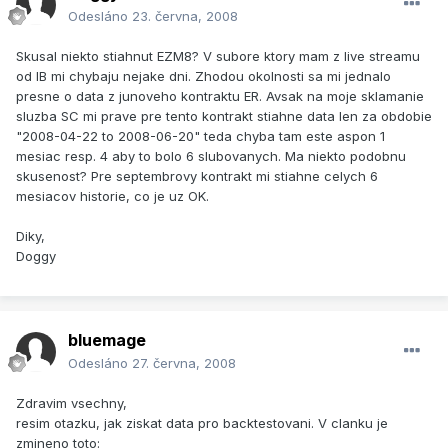
Odesláno
23. června, 2008
Skusal niekto stiahnut EZM8? V subore ktory mam z live streamu
od IB mi chybaju nejake dni. Zhodou okolnosti sa mi jednalo
presne o data z junoveho kontraktu ER. Avsak na moje sklamanie
sluzba SC mi prave pre tento kontrakt stiahne data len za obdobie
"2008-04-22 to 2008-06-20" teda chyba tam este aspon 1
mesiac resp. 4 aby to bolo 6 slubovanych. Ma niekto podobnu
skusenost? Pre septembrovy kontrakt mi stiahne celych 6
mesiacov historie, co je uz OK.
Diky,
Doggy
bluemage
Odesláno
27. června, 2008
Zdravim vsechny,
resim otazku, jak ziskat data pro backtestovani. V clanku je
zmineno toto: