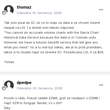
thomaz
Odesláno
16. července, 2008
Tak som pisal do SC ze co to maju za data a ze chcem zmenit
naspat na LVL 1 a dostal som takuto odpoved:
"You cannot do accurate volume charts with the Sierra Chart
Historical Data Service because the data is in 1 minute units.
However we have a futures backfill service that will give you
what you need:" no a tu mal byt odkaz, ale je to proti pravidlam,
takze si to musite najst na stranke SC. Pozadovany LVL 4 za $26.
Tomas
dpedpe
Odesláno
24. července, 2008
Prosím o radu. Pokud zadám EZM6, graf se neobjeví. U EZM8 i
např. EZ# to funguje. Nevíte, co s tím?
Díky