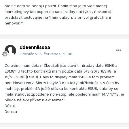
Nie tie data sa nedaju pouzit. Podla mna je to viac menej
marketingovy tah aspon co sa intraday dat tyka , neviem si
predstavit testovanie na 1 min datach, a pri vol grafoch ani
nehovorim.
ddeenniissaa
Odesláno
16. července, 2008
Zdravím, mám dotaz. Zkoušeli jste otevřít Intraday data ESH8 a
ESM8? U těchto kontraktů mám pouze data 5/3-20/3 (ESH8) a
15/5 - 20/6 (ESM8). Days to display mam 1500, v tom problem
neni.Novou verzi Sierry taky.Máte to taky tak?Netušíte, v čem by
mohl být problém?A ještě otázka ke kontraktu ESU8, data by se
měla stahovat zpožděně non-stop, ale poslední mám 14/7 17:18, je
někde nějaký příkaz k aktualizaci?
Děkuji.
Denisa