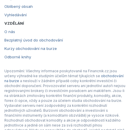
Oblíbený obsah
Vyhledávání
VZDĚLÁNÍ
O nás
Bezplatný úvod do obchodování
Kurzy obchodování na burze
Odborné knihy
Upozornění: Všechny informace poskytované na Financnik.cz jsou
určeny výhradně ke studijním účelům témat týkajících se
obchodování
na burze
a neslouží v žádném případě coby konkrétní investiční či
obchodní doporučení. Provozovatel serveru ani jednotliví autoři nejsou
registrovanými brokery či investičním poradcem ani makléřem. Jsou-li
na stránkách zmiňovány konkrétní finanční produkty, komodity, akcie,
forex či opce, vždy a pouze za účelem studia obchodování na burze.
Vydavatel serveru není zodpovědný za konkrétní rozhodnutí
jednotlivých uživatelů. Burzovní obchodování a investování s
finančními instrumenty (a komoditami obzvláště) je vysoce rizikové.
Rozhodnutí obchodovat komodity a akcie je odpovědností každého
jednotlivce a jedině on sám nese za svá rozhodnutí plnou