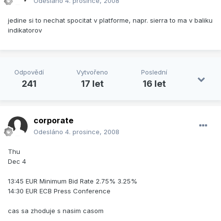
Odesláno
4. prosince, 2008
jedine si to nechat spocitat v platforme, napr. sierra to ma v baliku
indikatorov
Odpovědí
Vytvořeno
Poslední
241
17 let
16 let
corporate
Odesláno
4. prosince, 2008
Thu
Dec 4
13:45 EUR Minimum Bid Rate 2.75% 3.25%
14:30 EUR ECB Press Conference
cas sa zhoduje s nasim casom