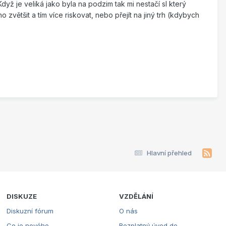
 Když je veliká jako byla na podzim tak mi nestačí sl který
it a tím více riskovat, nebo přejít na jiný trh (kdybych
Hlavní přehled
DISKUZE
VZDĚLÁNÍ
Diskuzní fórum
O nás
Co je nového
Bezplatný úvod do