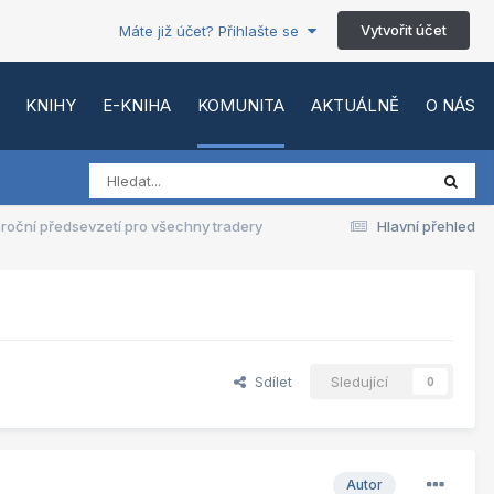
Vytvořit účet
Máte již účet? Přihlašte se
KNIHY
E-KNIHA
KOMUNITA
AKTUÁLNĚ
O NÁS
roční předsevzetí pro všechny tradery
Hlavní přehled
Sdílet
Sledující
0
Autor