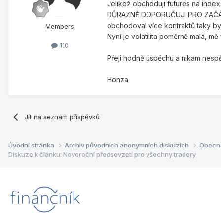
Jelikož obchoduji futures na index (
DŮRAZNĚ DOPORUČUJI PRO ZAČÁTEK C
obchodoval více kontraktů taky by
Members
Nyní je volatilita poměrně malá, mě 
110
Přeji hodně úspěchu a nikam nespěc
Honza
Jít na seznam příspěvků
Úvodní stránka
Archiv původních anonymních diskuzích
Obecn
Diskuze k článku: Novoroční předsevzetí pro všechny tradery