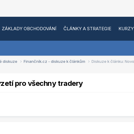
ZÁKLADY OBCHODOVÁNÍ
ČLÁNKY A STRATEGIE
KURZY
é diskuze
Finančník.cz - diskuze k článkům
Diskuze k článku: Novo
zetí pro všechny tradery