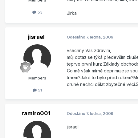
53
Jirka
jisrael
Odesláno
7. ledna, 2009
všechny Vás zdravím,
můj dotaz se týká především zkuše
teprve první kurz Základy obchodová
Co mě však mírně deprimuje je souč
trhem?Jaké to bylo před rokem?Mo
Members
druhé nechci dělat zbytečné věci.S
51
ramiro001
Odesláno
7. ledna, 2009
jisrael