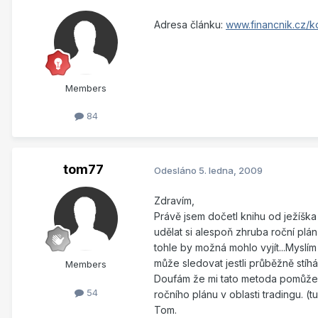
Adresa článku:
www.financnik.cz/k
Members
84
tom77
Odesláno
5. ledna, 2009
Zdravím,
Právě jsem dočetl knihu od ježíška
udělat si alespoň zhruba roční plán 
tohle by možná mohlo vyjít...Myslím
může sledovat jestli průběžně stíh
Members
Doufám že mi tato metoda pomůže p
54
ročního plánu v oblasti tradingu. (tu
Tom.