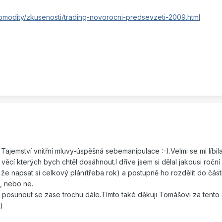
omodity/zkusenosti/trading-novorocni-predsevzeti-2009.html
 Tajemství vnitřní mluvy-úspěšná sebemanipulace :-).Velmi se mi líbi
věcí kterých bych chtěl dosáhnout.I dříve jsem si dělal jakousi roční 
 že napsat si celkový plán(třeba rok) a postupně ho rozdělit do část
á, nebo ne.
osunout se zase trochu dále.Tímto také děkuji Tomášovi za tento 
)