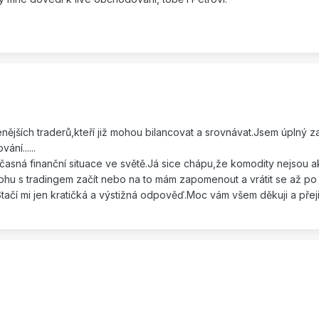
nějších traderů,kteří již mohou bilancovat a srovnávat.Jsem úpln
ní......
asná finanční situace ve světě.Já sice chápu,že komodity nejsou akci
hu s tradingem začít nebo na to mám zapomenout a vrátit se až po
tačí mi jen kratičká a výstižná odpověď.Moc vám všem děkuji a přeji 