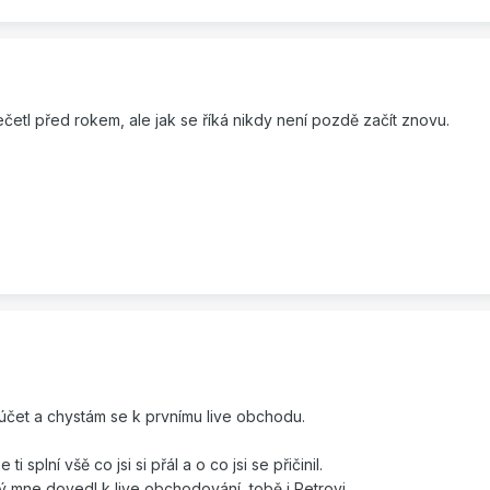
etl před rokem, ale jak se říká nikdy není pozdě začít znovu.
e účet a chystám se k prvnímu live obchodu.
i splní všě co jsi si přál a o co jsi se přičinil.
rý mne dovedl k live obchodování, tobě i Petrovi.