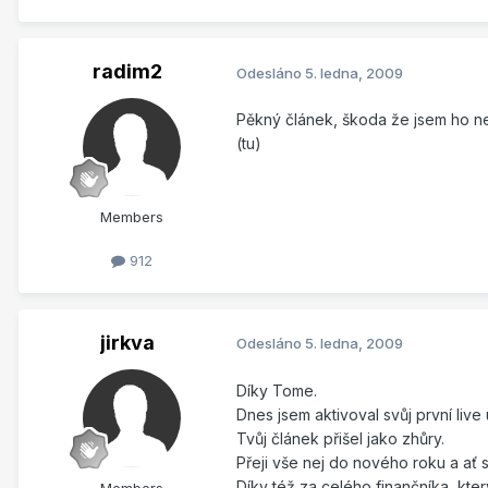
radim2
Odesláno
5. ledna, 2009
Pěkný článek, škoda že jsem ho neč
(tu)
Members
912
jirkva
Odesláno
5. ledna, 2009
Díky Tome.
Dnes jsem aktivoval svůj první liv
Tvůj článek přišel jako zhůry.
Přeji vše nej do nového roku a ať se t
Díky též za celého finančníka, kte
Members