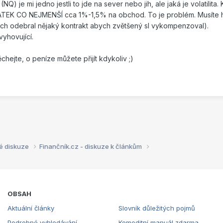
NQ) je mi jedno jestli to jde na sever nebo jih, ale jaká je volatilita.
O NEJMENŠÍ cca 1%-1,5% na obchod. To je problém. Musíte ho zvětš
ch odebral nějaký kontrakt abych zvětšený sl vykompenzoval).
vyhovující.
hejte, o peníze můžete přijít kdykoliv ;)
é diskuze
Finančník.cz - diskuze k článkům
OBSAH
Aktuální články
Slovník důležitých pojmů
Podrobné vyhledávání
Komoditní manuál zdarma