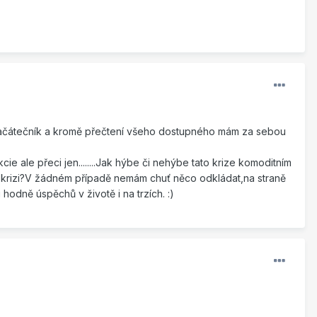
ý začátečník a kromě přečtení všeho dostupného mám za sebou
e ale přeci jen........Jak hýbe či nehýbe tato krize komoditním
 krizi?V žádném případě nemám chuť něco odkládat,na straně
hodně úspěchů v životě i na trzích. :)