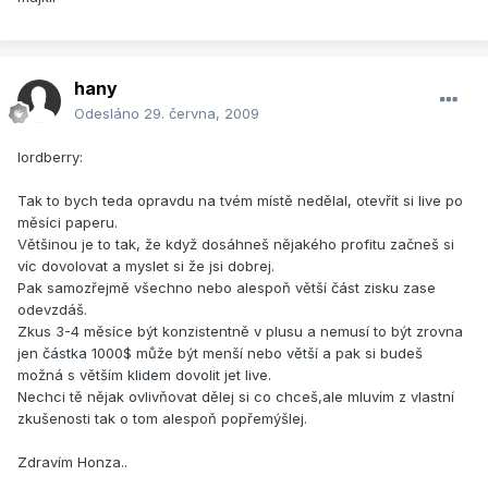
hany
Odesláno
29. června, 2009
lordberry:
Tak to bych teda opravdu na tvém místě nedělal, otevřít si live po
měsíci paperu.
Většinou je to tak, že když dosáhneš nějakého profitu začneš si
víc dovolovat a myslet si že jsi dobrej.
Pak samozřejmě všechno nebo alespoň větší část zisku zase
odevzdáš.
Zkus 3-4 měsíce být konzistentně v plusu a nemusí to být zrovna
jen částka 1000$ může být menší nebo větší a pak si budeš
možná s větším klidem dovolit jet live.
Nechci tě nějak ovlivňovat dělej si co chceš,ale mluvím z vlastní
zkušenosti tak o tom alespoň popřemýšlej.
Zdravím Honza..