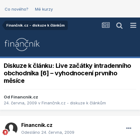
Co nového?
Mé kurzy
Finančník.cz - diskuze k článkům
Diskuze k článku: Live začátky intradenního
obchodníka [6] – vyhodnocení prvního
měsíce
Od
Financnik.cz
24. června, 2009
v
Finančník.cz - diskuze k článkům
Financnik.cz
Odesláno
24. června, 2009