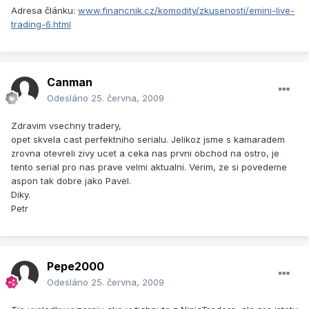
Adresa článku:
www.financnik.cz/komodity/zkusenosti/emini-live-
trading-6.html
Canman
Odesláno
25. června, 2009
Zdravim vsechny tradery,
opet skvela cast perfektniho serialu. Jelikoz jsme s kamaradem
zrovna otevreli zivy ucet a ceka nas prvni obchod na ostro, je
tento serial pro nas prave velmi aktualni. Verim, ze si povedeme
aspon tak dobre jako Pavel.
Diky.
Petr
Pepe2000
Odesláno
25. června, 2009