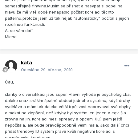
samozdřejmě finwina.Musím se přiznat a nasypat si popel na
hlavu,že mě v té době nenapadlo počítat korelaci těchto
patternu,protože jsem už tak nějak "automaticky" počítal s jejich
rozdílnou funkčností.
At se vám daří
Michal
kata
Odesláno
29. března, 2010
Čau,
články o diversifikaci jsou super. Hlavní výhoda je psychologická,
daleko snáz snáším špatné období jednoho systému, když druhý
vydělává a mám tak daleko větší trpělivost napravovat své chyby
a makat na zlepšení, než kdyby byl systém jen jeden a eqv. šla
zrovna na jih. Korelaci mezi spready a opcemi (IC) jsem ještě
nepočítala, ale bude pravděpodobně velmi malá. Jako další chci
přidat trendový ID systém právě kvůli negativní korelaci s
nesměrovým kondorem.