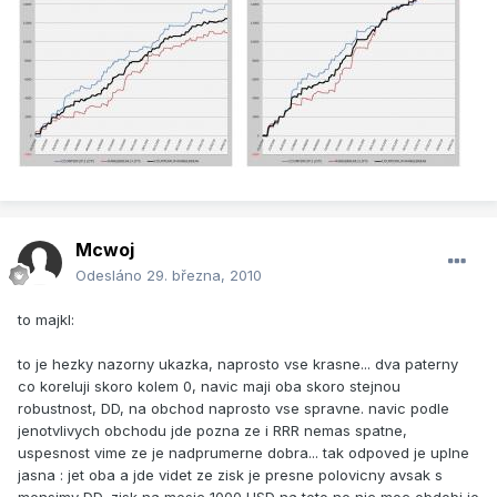
Mcwoj
Odesláno
29. března, 2010
to majkl:
to je hezky nazorny ukazka, naprosto vse krasne... dva paterny
co koreluji skoro kolem 0, navic maji oba skoro stejnou
robustnost, DD, na obchod naprosto vse spravne. navic podle
jenotvlivych obchodu jde pozna ze i RRR nemas spatne,
uspesnost vime ze je nadprumerne dobra... tak odpoved je uplne
jasna : jet oba a jde videt ze zisk je presne polovicny avsak s