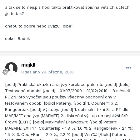
a tak se to nejspis hodi takto praktikovat spis na vetsich uctech
,je to tak?
chapu to dobre nebo uvazuji blbe?
dekuji Radek
majkll
Odesláno
29. března, 2010
[bold] Praktická ukázka analýzy korelace paternů: [/bold] [bold]
Testované období: [/bold] - 01/07/2009 - 31/02/2010 = 8 měsíců
POZN. pro výpočet jsou použity všechny obchodní dny v
testovaném období [bold] Paterny: [/bold] 1. Counterflip 2.
Rangebreak [bold] Výstupy: [/bold] 1. optimální fixní SL a PT dle
MAE/MFE analýzy (MAEMFE) 2. diskréční výstup na nejbližší S/R
úrovni (EXIT1) [bold] Maximální Drawdown: [/bold] Patern:
MAEMFE; EXIT1 1. Counterflip - 1.8 %; 1.6 % 2. Rangebreak - 2.1 %;
1.5 % 3. Cou.+Ran. - 2.0 %; 2.2 % [bold] Win%: [/bold] Patern: