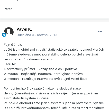
Peter
Pavel K.
Odesláno
31. března, 2010
Fajn článek.
Ještě jsem chtěl zmínit další statistické ukazatele, pomocí kterých
můžeme sledovat samotnou stabilitu celého portfolia systémů
nebo patternů v daném systému.
Jsou to:
1. aritmetický průměr - každý zná a asi i používá
2. modus - nejčastější hodnota, které výnos nabývá
3. medián - rozděluje interval na dvě stejně velké části
Pomocí těchto 3 ukazatelů můžeme sledovat naše
denní/týdenní/měsíční zisky a jejich vzájemným analyzováním
zjistit stabilitu systému v čase.
Př. pokud obchodujeme jeden systém s jedním patternem, vyšším
RRR a nižší pravděpodobností, téměř jistě je rozdíl mezi mediánem