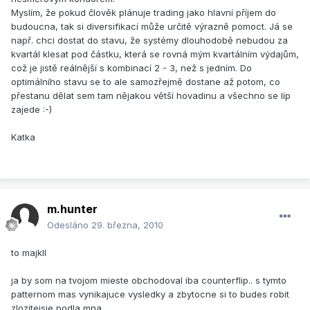
Myslím, že pokud člověk plánuje trading jako hlavní příjem do
budoucna, tak si diversifikací může určitě výrazně pomoct. Já se
např. chci dostat do stavu, že systémy dlouhodobě nebudou za
kvartál klesat pod částku, která se rovná mým kvartálním výdajům,
což je jistě reálnější s kombinací 2 - 3, než s jedním. Do
optimálního stavu se to ale samozřejmě dostane až potom, co
přestanu dělat sem tam nějakou větší hovadinu a všechno se líp
zajede :-)
Katka
m.hunter
Odesláno
29. března, 2010
to majkll
ja by som na tvojom mieste obchodoval iba counterflip.. s tymto
patternom mas vynikajuce vysledky a zbytocne si to budes robit
zlozitejsie podla mna..