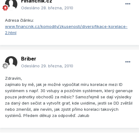
Financnik.cz
Odesláno
28. března, 2010
Adresa článku:
www.financnik.cz/komodity/zkusenosti/diversifikace-korelace-
2.html
Briber
Odesláno
29. března, 2010
Zdravím,
zajímalo by mě, jak je možné vypočítat míru korelace mezi ID
systémem s např. 30 vstupy a pozičním systémem, který generuje
pouze jednotky obchodů za měsíc? Samozřejmě se dají výsledky
za daný den sečíst a vytvořit graf, kde uvidíme, jestli se DD zvětšil
nebo zmenšil, ale nevím, jak zjistit přímo korelaci takových
systémů. Předem děkuji za odpověď. Jakub