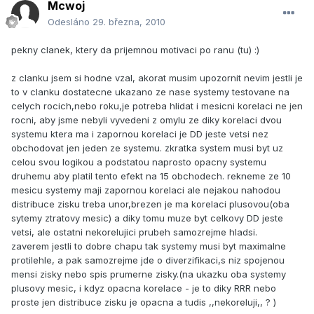
Mcwoj
Odesláno
29. března, 2010
pekny clanek, ktery da prijemnou motivaci po ranu (tu) :)
z clanku jsem si hodne vzal, akorat musim upozornit nevim jestli je
to v clanku dostatecne ukazano ze nase systemy testovane na
celych rocich,nebo roku,je potreba hlidat i mesicni korelaci ne jen
rocni, aby jsme nebyli vyvedeni z omylu ze diky korelaci dvou
systemu ktera ma i zapornou korelaci je DD jeste vetsi nez
obchodovat jen jeden ze systemu. zkratka system musi byt uz
celou svou logikou a podstatou naprosto opacny systemu
druhemu aby platil tento efekt na 15 obchodech. rekneme ze 10
mesicu systemy maji zapornou korelaci ale nejakou nahodou
distribuce zisku treba unor,brezen je ma korelaci plusovou(oba
sytemy ztratovy mesic) a diky tomu muze byt celkovy DD jeste
vetsi, ale ostatni nekorelujici prubeh samozrejme hladsi.
zaverem jestli to dobre chapu tak systemy musi byt maximalne
protilehle, a pak samozrejme jde o diverzifikaci,s niz spojenou
mensi zisky nebo spis prumerne zisky.(na ukazku oba systemy
plusovy mesic, i kdyz opacna korelace - je to diky RRR nebo
proste jen distribuce zisku je opacna a tudis ,,nekoreluji,, ? )