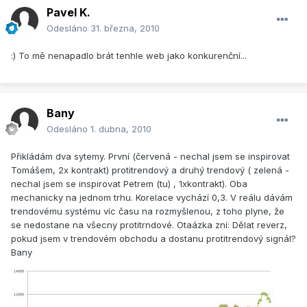
Pavel K.
Odesláno
31. března, 2010
:) To mě nenapadlo brát tenhle web jako konkurenční...
Bany
Odesláno
1. dubna, 2010
Přikládám dva sytemy. První (červená - nechal jsem se inspirovat
Tomášem, 2x kontrakt) protitrendový a druhý trendový ( zelená -
nechal jsem se inspirovat Petrem (tu) , 1xkontrakt). Oba
mechanicky na jednom trhu. Korelace vychází 0,3. V reálu dávám
trendovému systému víc času na rozmyšlenou, z toho plyne, že
se nedostane na všecny protitrndové. Otaázka zní: Dělat reverz,
pokud jsem v trendovém obchodu a dostanu protitrendový signál?
Bany