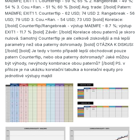
MAEMFE; EXIT1 1. Counterflip - 59 %; 65 % 2. Rangebreak - 49 %;
54 % 3. Cou.+Ran. - 51 %; 60 % [bold] Avg. trade: [/bold] Patern:
MAEMFE; EXIT1 1. Counterflip - 62 USD; 74 USD 2. Rangebreak - 56
USD; 79 USD 3. Cou.+Ran. - 54 USD; 73 USD [bold] Korelace:
[/bold] Counterflip/Rangebreak - výstup MAEMFE - 8.7 %; výstup
EXIT1 - 11.7 % [bold] Závěr: [/bold] Korelace obou paternů je skoro
nulová. Samotný Counterflip je ale celkově ziskovější a má lepší
parametry než oba paterny dohromady. [bold] OTÁZKA K DISKUSI:
[/bold] [bold] Je tedy v tomto případě lepší obchodovat pouze
patern Counterflip, nebo oba paterny dohromady? Jaké můžou
být výhody, nevýhody kombinace obou paternů? [/bold] PS. v
příloze je na ukázku korelační tabulka a korelační equity pro
jednotlivé výstupy majkll