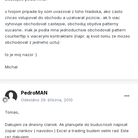
v tvojom pripade by som uvazoval z toho hladiska, ako casto
chces vstupovat do obchodu a uzatvarat pozicie.. ak ti viac
vyhovuje obchodovat castejsie, obchoduj obydva patterny
sucasne.. inak je podla mna jednoduchsie obchodovat pattern
counterflip s viacerymi kontraktami (napr. aj kvoli tomu ze mozes
obchodovat z jedneho uctu)
to je moj nazor :)
Michal
PedroMAN
Odesláno
29. března, 2010
Tomas,
Dakujem za dnesny clanok. Ak planujete do buducnosti napisat
zopar clankov ( navodov ) Excel a trading budem velmi rad. Este
raz dakujem.