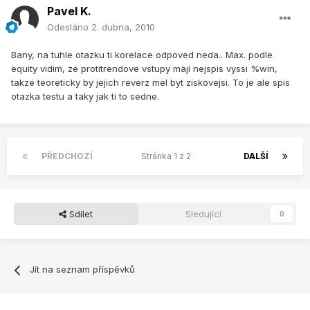
Pavel K.
Odesláno
2. dubna, 2010
Bany, na tuhle otazku ti korelace odpoved neda.. Max. podle
equity vidim, ze protitrendove vstupy mají nejspis vyssi %win,
takze teoreticky by jejich reverz mel byt ziskovejsi. To je ale spis
otazka testu a taky jak ti to sedne.
PŘEDCHOZÍ
Stránka 1 z 2
DALŠÍ
Sdílet
Sledující
0
Jít na seznam příspěvků