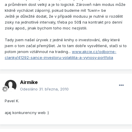
a průměrem dost velký a je to logické. Zároveň nám modus může
klidně vycházet záporný, pokud budeme mít %win+ be
Ještě je důležité dodat, že v případě modusu je nutné si rozdělit
zisky na jednotlivé intervaly, třeba po 50$ na kontrakt pro denní
zisky apod., jinak bychom toho moc nezjistili.
Tady jsem našel úryvek z jedné knihy o investování, díky které
jsem o tom začal přemýšlet. Je to tam dobře vysvětlené, stačí si to
potom jenom vztáhnout na trading...
www.akcie.cz/odborne-
clanky/41292-sance-investoru-volatilita-a-vynosy-portfolia
Airmike
Odesláno
31. března, 2010
Pavel K.
ajaj konkurencny web :)