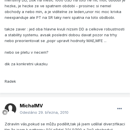
mensimy DD, zisk na mesic 1000 USD na toto ne nic moc obdobi je
hezke, je hezke ze ve spatnem obdobi - prosinec si nemel
obchody a nebo min, a je viditelne ze leden,unor nic moc krivka
neexpanduje ale PT na SR taky neni spatna na toto obdbobi.
takze zaver : jed oba hlavne kvuli nizsim DD a celkove robustnosti
a stability systemu. avsak posledni dobou davat pozor na trhy
nebo preorientovat se ,popr upravit hodnoty MAE,MFE ...
nebo se pletu v necem?
dik za konkretni ukazku
Radek
MichalMV
Odesláno
29. března, 2010
Zdravím vás,pokud se můžu podělit,tak já jsem udělal diverzifikaci
tím,že jsem k patternu 0/V přidal 2/V,0/100 a 2x0,obchoduji