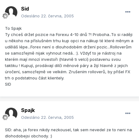
Sid
Odesláno
22. června, 2005
To Spajk
Ty chceš držet pozice na Forexu 4-10 dnů ?! Proboha..To si raději
u někoho na příslušném trhu kup opci na nákup té které měnym a
uděláš lépe...Forex není o dlouhodobém držení pozic...Rolloverům
se samozřejmě nijak vyhnout nedá.. :). Vždyť to je nástroj na
kterém mají mnozí investoři (hlavně ti velcí) postavenu svou
taktiku ! Kupují, prodávají dílčí měnové páry a žijí hlavně z jejich
úročení, samozřejmě ve velkém. Zrušením rolloverů, by přišel FX
trh o podstatnou část klientely.
SID
Spajk
Odesláno
22. června, 2005
SID: aha, ja forex nikdy nezkousel, tak sem nevedel ze to neni na
dlohodobejsi obchody. :)