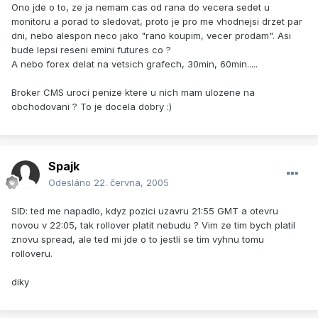
Ono jde o to, ze ja nemam cas od rana do vecera sedet u
monitoru a porad to sledovat, proto je pro me vhodnejsi drzet par
dni, nebo alespon neco jako "rano koupim, vecer prodam". Asi
bude lepsi reseni emini futures co ?
A nebo forex delat na vetsich grafech, 30min, 60min.....
Broker CMS uroci penize ktere u nich mam ulozene na
obchodovani ? To je docela dobry :)
Spajk
Odesláno
22. června, 2005
SID: ted me napadlo, kdyz pozici uzavru 21:55 GMT a otevru
novou v 22:05, tak rollover platit nebudu ? Vim ze tim bych platil
znovu spread, ale ted mi jde o to jestli se tim vyhnu tomu
rolloveru.
diky