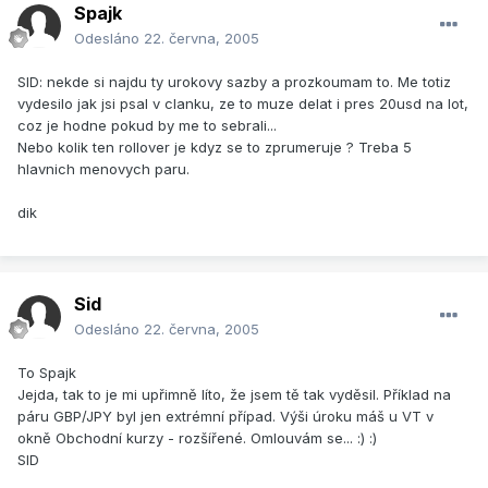
Spajk
Odesláno
22. června, 2005
SID: nekde si najdu ty urokovy sazby a prozkoumam to. Me totiz
vydesilo jak jsi psal v clanku, ze to muze delat i pres 20usd na lot,
coz je hodne pokud by me to sebrali...
Nebo kolik ten rollover je kdyz se to zprumeruje ? Treba 5
hlavnich menovych paru.
dik
Sid
Odesláno
22. června, 2005
To Spajk
Jejda, tak to je mi upřimně líto, že jsem tě tak vyděsil. Příklad na
páru GBP/JPY byl jen extrémní případ. Výši úroku máš u VT v
okně Obchodní kurzy - rozšířené. Omlouvám se... :) :)
SID