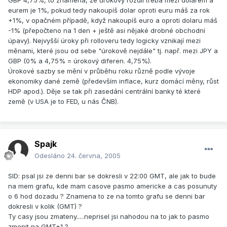
GBP 4,75%, to znamená, že úrokový rozdíl třeba mezi dolarem a
eurem je 1%, pokud tedy nakoupíš dolar oproti euru máš za rok
+1%, v opačném případě, když nakoupíš euro a oproti dolaru máš
-1% (přepočteno na 1 den + ještě asi nějaké drobné obchodní
úpavy). Nejvyšší úroky při rolloveru tedy logicky vznikají mezi
měnami, které jsou od sebe "úrokově nejdále" tj. např. mezi JPY a
GBP (0% a 4,75% = úrokový diferen. 4,75%).
Úrokové sazby se mění v průběhu roku různě podle vývoje
ekonomiky dané země (především inflace, kurz domácí měny, růst
HDP apod.). Děje se tak při zasedání centrální banky té které
země (v USA je to FED, u nás ČNB).
Spajk
Odesláno
24. června, 2005
SID: psal jsi ze denni bar se dokresli v 22:00 GMT, ale jak to bude
na mem grafu, kde mam casove pasmo americke a cas posunuty
o 6 hod dozadu ? Znamena to ze na tomto grafu se denni bar
dokresli v kolik (GMT) ?
Ty casy jsou zmateny.....neprisel jsi nahodou na to jak to pasmo
zmenit na GMT+1 ?