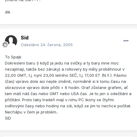
dik
Sid
Odesláno
24. června, 2005
To Spajk
Dokresleni baru (i když ja jedu na svíčky a ty bary mne moc
nezajímají, takže bez záruky) a rollovery by měly proběhnout v
22,00 GMT, t.j. nyní 23,00 letního SEČ, t.j. 17,00 ET (N.Y.). Pásmo
(čas) vpravo dole asi nejde změnit, normálně si k tomu času na
obrazovce vpravo dole přičti + 6 hodin. Graf zůstane grafem, ať
tam máš náš čas nebo GMT nebo USA čas. Je to jen o odečítání a
přičítání. Proto taky tradeři mají v rohu PC ikony se čtyřmi
světovými časy nebo hodiny na zdi, když se jim to nechce počítat.
Nechápu v čem je problém..
SID