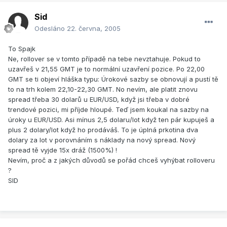
Sid
Odesláno
22. června, 2005
To Spajk
Ne, rollover se v tomto případě na tebe nevztahuje. Pokud to
uzavřeš v 21,55 GMT je to normální uzavření pozice. Po 22,00
GMT se ti objeví hláška typu: Úrokové sazby se obnovují a pustí tě
to na trh kolem 22,10-22,30 GMT. No nevím, ale platit znovu
spread třeba 30 dolarů u EUR/USD, když jsi třeba v dobré
trendové pozici, mi příjde hloupé. Teď jsem koukal na sazby na
úroky u EUR/USD. Asi mínus 2,5 dolaru/lot když ten pár kupuješ a
plus 2 dolary/lot když ho prodáváš. To je úplná prkotina dva
dolary za lot v porovnáním s náklady na nový spread. Nový
spread tě vyjde 15x dráž (1500%) !
Nevím, proč a z jakých důvodů se pořád chceš vyhýbat rolloveru
?
SID