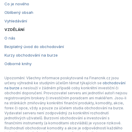
Co je nového
Oblíbený obsah
Vyhledávání
VZDĚLÁNÍ
O nás
Bezplatný úvod do obchodování
Kurzy obchodování na burze
Odborné knihy
Upozornění: Všechny informace poskytované na Financnik.cz jsou
určeny výhradně ke studijním účelům témat týkajících se
obchodování
na burze
a neslouží v žádném případě coby konkrétní investiční či
obchodní doporučení. Provozovatel serveru ani jednotliví autoři nejsou
registrovanými brokery či investičním poradcem ani makléřem. Jsou-li
na stránkách zmiňovány konkrétní finanční produkty, komodity, akcie,
forex či opce, vždy a pouze za účelem studia obchodování na burze.
Vydavatel serveru není zodpovědný za konkrétní rozhodnutí
jednotlivých uživatelů. Burzovní obchodování a investování s
finančními instrumenty (a komoditami obzvláště) je vysoce rizikové.
Rozhodnutí obchodovat komodity a akcie je odpovědností každého