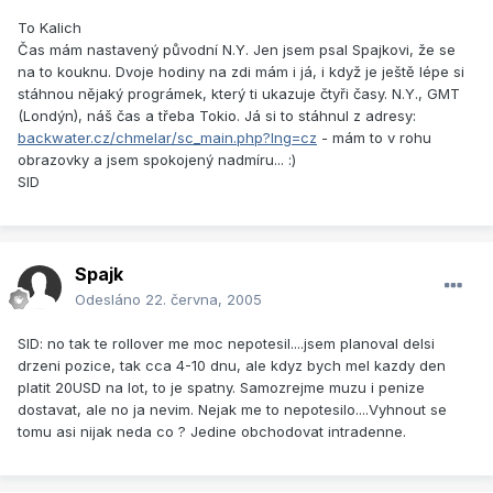
To Kalich
Čas mám nastavený původní N.Y. Jen jsem psal Spajkovi, že se
na to kouknu. Dvoje hodiny na zdi mám i já, i když je ještě lépe si
stáhnou nějaký prográmek, který ti ukazuje čtyři časy. N.Y., GMT
(Londýn), náš čas a třeba Tokio. Já si to stáhnul z adresy:
backwater.cz/chmelar/sc_main.php?lng=cz
- mám to v rohu
obrazovky a jsem spokojený nadmíru... :)
SID
Spajk
Odesláno
22. června, 2005
SID: no tak te rollover me moc nepotesil....jsem planoval delsi
drzeni pozice, tak cca 4-10 dnu, ale kdyz bych mel kazdy den
platit 20USD na lot, to je spatny. Samozrejme muzu i penize
dostavat, ale no ja nevim. Nejak me to nepotesilo....Vyhnout se
tomu asi nijak neda co ? Jedine obchodovat intradenne.