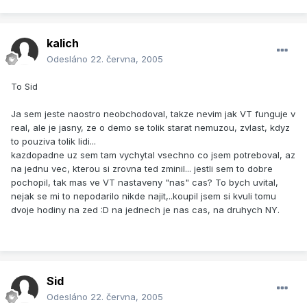
kalich
Odesláno
22. června, 2005
To Sid
Ja sem jeste naostro neobchodoval, takze nevim jak VT funguje v
real, ale je jasny, ze o demo se tolik starat nemuzou, zvlast, kdyz
to pouziva tolik lidi...
kazdopadne uz sem tam vychytal vsechno co jsem potreboval, az
na jednu vec, kterou si zrovna ted zminil... jestli sem to dobre
pochopil, tak mas ve VT nastaveny "nas" cas? To bych uvital,
nejak se mi to nepodarilo nikde najit,..koupil jsem si kvuli tomu
dvoje hodiny na zed :D na jednech je nas cas, na druhych NY.
Sid
Odesláno
22. června, 2005