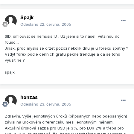
Spajk
Odesláno
22. června, 2005
SID: omlouvat se nemusis :D . Uz jsem si to nasel, vetsinou do
10usd....
Jinak, proc myslis ze drzet pozici nekolik dnu je u forexu spatny ?
Vzdyt forex podle dennich grafu pekne trenduje a da se toho
vyuzit ne ?
spajk
honzas
Odesláno
23. června, 2005
Zdravím. Výše jednotlivých úroků (připsaných nebo odepsaných)
závisí na úrokovém diferenciálu mezi jednotlivými měnami.
Aktuální úroková sazba pro USD je 3%, pro EUR 2% a třeba pro