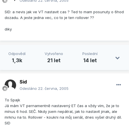
Odesláno
22. června, 2005
SID: a nevis jak ve VT nastavit cas ? Ted to mam posunuty o 6hod
dozadu. A jeste jedna vec, co to je ten rollover ??
diky
Odpovědí
Vytvořeno
Poslední
1,3k
21 let
14 let
Sid
Odesláno
22. června, 2005
To Spajk
Já mám VT pernamentně nastavený ET čas a vždy vím, že je to
mínus 6 hod. SEČ. Nkdy jsem nepátral, jak to nastavit jinak, ale
mrknu na to. Rollover - koukni na můj seriál, dnes vyšel druhý díl.
SID