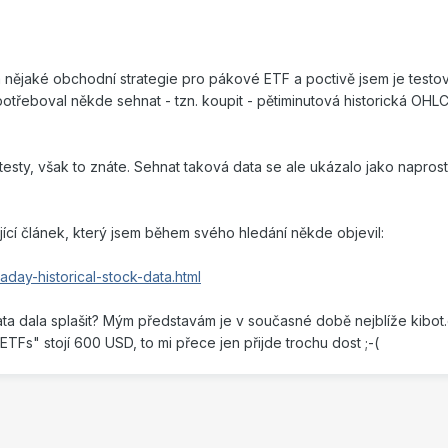
em nějaké obchodní strategie pro pákové ETF a poctivě jsem je testo
potřeboval někde sehnat - tzn. koupit - pětiminutová historická OHL
ktesty, však to znáte. Sehnat taková data se ale ukázalo jako napr
ící článek, který jsem během svého hledání někde objevil:
day-historical-stock-data.html
ta dala splašit? Mým představám je v současné době nejblíže kibot.
 ETFs" stojí 600 USD, to mi přece jen přijde trochu dost ;-(