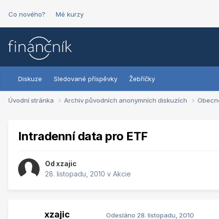
Co nového?
Mé kurzy
Diskuze
Sledované příspěvky
Žebříčky
Úvodní stránka
Archiv původních anonymních diskuzích
Obecn
Intradenní data pro ETF
Od
xzajic
28. listopadu, 2010
v
Akcie
xzajic
Odesláno
28. listopadu, 2010