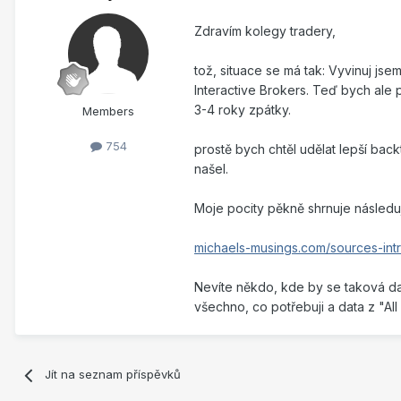
Zdravím kolegy tradery,
tož, situace se má tak: Vyvinuj js
Interactive Brokers. Teď bych ale 
3-4 roky zpátky.
Members
754
prostě bych chtěl udělat lepší bac
našel.
Moje pocity pěkně shrnuje následuj
michaels-musings.com/sources-intra
Nevíte někdo, kde by se taková da
všechno, co potřebuji a data z "All
Jít na seznam příspěvků