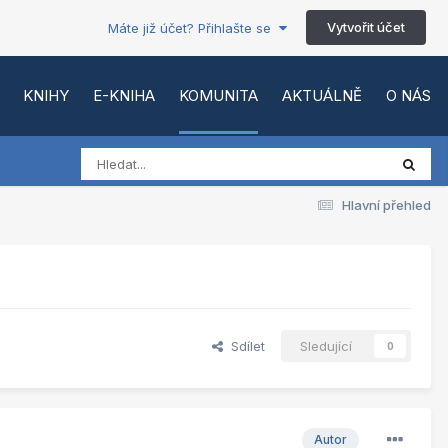
Vytvořit účet
Máte již účet? Přihlašte se
KNIHY
E-KNIHA
KOMUNITA
AKTUÁLNĚ
O NÁS
Hlavní přehled
Sdílet
Sledující
0
Autor