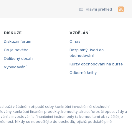
Hlavní přehled
DISKUZE
VZDĚLÁNÍ
Diskuzní fórum
O nás
Co je nového
Bezplatný úvod do
obchodování
Oblíbený obsah
Kurzy obchodování na burze
Vyhledávání
Odborné knihy
eslouží v žádném případě coby konkrétní investiční či obchodní
ovány konkrétní finanční produkty, komodity, akcie, forex či opce, vždy a
ní a investování s finančními instrumenty (a komoditami obzvláště) je
ědnost. Nikdy se nepouštějte do obchodů, jejichž podstatě plně