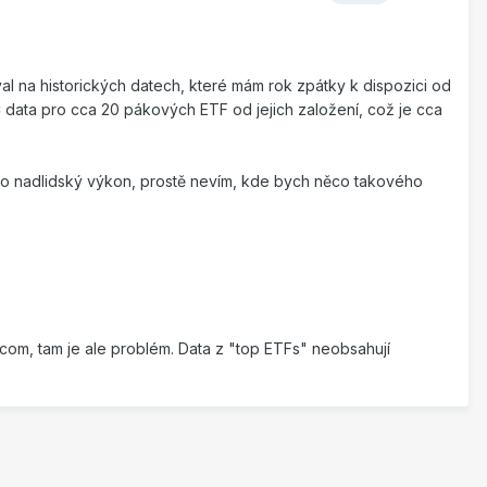
val na historických datech, které mám rok zpátky k dispozici od
C data pro cca 20 pákových ETF od jejich založení, což je cca
osto nadlidský výkon, prostě nevím, kde bych něco takového
com, tam je ale problém. Data z "top ETFs" neobsahují