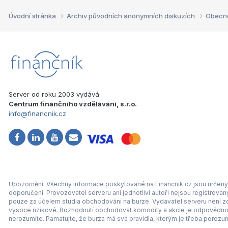
Úvodní stránka
Archiv původních anonymních diskuzích
Obecn
Server od roku 2003 vydává
Centrum finančního vzdělávání, s.r.o.
info@financnik.cz
Upozornění: Všechny informace poskytované na Financnik.cz jsou určeny 
doporučení. Provozovatel serveru ani jednotliví autoři nejsou registrova
pouze za účelem studia obchodování na burze. Vydavatel serveru není zod
vysoce rizikové. Rozhodnutí obchodovat komodity a akcie je odpovědnos
nerozumíte. Pamatujte, že burza má svá pravidla, kterým je třeba porozum