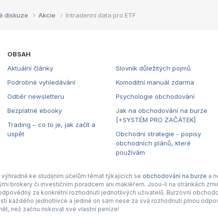
é diskuze
Akcie
Intradenní data pro ETF
OBSAH
Aktuální články
Slovník důležitých pojmů
Podrobné vyhledávání
Komoditní manuál zdarma
Odběr newsletteru
Psychologie obchodování
Bezplatné ebooky
Jak na obchodování na burze
[+SYSTÉM PRO ZAČÁTEK]
Trading – co to je, jak začít a
uspět
Obchodní strategie - popisy
obchodních plánů, které
používám
výhradně ke studijním účelům témat týkajících se
obchodování na burze
a n
nými brokery či investičním poradcem ani makléřem. Jsou-li na stránkách zmiň
povědný za konkrétní rozhodnutí jednotlivých uživatelů. Burzovní obchodová
tí každého jednotlivce a jedině on sám nese za svá rozhodnutí plnou odpov
ět, než začnu riskovat své vlastní peníze!