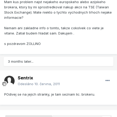
Mam kus problem najst nejakeho europskeho alebo azijskeho
brokera, ktory by mi sprostredkoval nakup akcii na TSE (Taiwan
Stock Exchange). Mate niekto o tychto vychodnych trhoch nejake
informacie?
Nemam ani zakladne info o tomto, takze cokolvek co viete je
vitane. Zatial budem hladat sam. Dakujem .
s pozdravom ZOLLINO
3 months later...
Sentrix
Odesláno
10. června, 2011
POdivej se na jejich stranky, je tam seznam lic. brokeru.