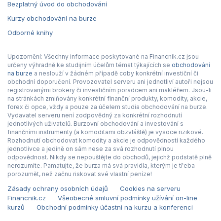
Bezplatný úvod do obchodování
Kurzy obchodování na burze
Odborné knihy
Upozornění: Všechny informace poskytované na Financnik.cz jsou
určeny výhradně ke studijním účelům témat týkajících se
obchodování
na burze
a neslouží v žádném případě coby konkrétní investiční či
obchodní doporučení. Provozovatel serveru ani jednotliví autoři nejsou
registrovanými brokery či investičním poradcem ani makléřem. Jsou-li
na stránkách zmiňovány konkrétní finanční produkty, komodity, akcie,
forex či opce, vždy a pouze za účelem studia obchodování na burze.
Vydavatel serveru není zodpovědný za konkrétní rozhodnutí
jednotlivých uživatelů. Burzovní obchodování a investování s
finančními instrumenty (a komoditami obzvláště) je vysoce rizikové.
Rozhodnutí obchodovat komodity a akcie je odpovědností každého
jednotlivce a jedině on sám nese za svá rozhodnutí plnou
odpovědnost. Nikdy se nepouštějte do obchodů, jejichž podstatě plně
nerozumíte. Pamatujte, že burza má svá pravidla, kterým je třeba
porozumět, než začnu riskovat své vlastní peníze!
Zásady ochrany osobních údajů
Cookies na serveru
Financnik.cz
Všeobecné smluvní podmínky užívání on-line
kurzů
Obchodní podmínky účastni na kurzu a konferenci