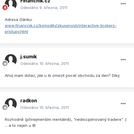
Financnik.cz
Odesláno
9. března, 2011
Adresa článku:
www.financnik.cz/komodity/zkusenosti/interactive-brokers-
pristupy.html
j.sumik
Odesláno
10. března, 2011
Ahoj mam dotaz, jde u ib omezit pocet obchodu za den? Diky
radkon
Odesláno
10. března, 2011
Rozhodně (přinejmenším mentálně), "nedisciplinovaný tradere" :)
... a to nejen u IB