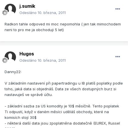
j.sumik
Odesláno
10. března, 2011
Radkon tahle odpoved mi moc nepomohla ( jen tak mimochodem
neni to pro me ja obchoduji 5 let)
Hugos
Odesláno
10. března, 2011
Danny22:
V základním nastavení při papertradingu u IB platíš poplatky podle
toho, jaká data si objednáš. Data ze všech dostupných burz si
nastavuješ ve správě účtu.
- základní sazba za US komodity je 10$ měsíčně. Tento poplatek
Ti odpustí, když v daném měsíci uděláš obchody, které na
komisích stojí 30$
- některá další data jsou zpoplatněna dodatečně (EUREX, Russel