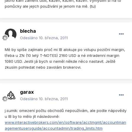
jasno kam zaměřit úsilí, kázeň, kázeň, kázeň. Vymýšlím si na to
pomůcky ale jejich používání je jenom na mě. (tu)
blecha
Odesláno
10. března, 2011
Mě by spíše zajímalo proč mi IB alokuje po vstupu poziční margin,
třeba u ZN (10 letý T-NOTES) 2160 USD a né intradenní margin
1080 USD. Jestli já bych si neměl někde něco nastavit. Ještě
zkusím pohledat nebo zavolám brokerovi.
garax
Odesláno
10. března, 2011
j.sumik: omezení počtu obchodů nepoužívám, ale podle nápovědy
u IB by to mělo jít následovně:
www.interactivebrokers.com/en/software/acctmgmt/accountman
agementusersguide/accountadmin/trading_limits.htm