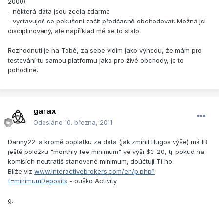
2000).
- některá data jsou zcela zdarma
- vystavuješ se pokušení začít předčasně obchodovat. Možná jsi
disciplinovaný, ale například mě se to stalo.
Rozhodnutí je na Tobě, za sebe vidím jako výhodu, že mám pro
testování tu samou platformu jako pro živé obchody, je to
pohodlné.
garax
Odesláno
10. března, 2011
Danny22: a kromě poplatku za data (jak zmínil Hugos výše) má IB
ještě položku "monthly fee minimum" ve výši $3-20, tj. pokud na
komisích neutratíš stanovené minimum, doúčtují Ti ho.
Blíže viz
www.interactivebrokers.com/en/p.php?
f=minimumDeposits
- ouško Activity
g.