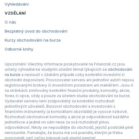
Vyhledávání
VZDĚLÁNÍ
O nás
Bezplatný úvod do obchodování
Kurzy obchodování na burze
Odborné knihy
Upozornění: Všechny informace poskytované na Financnik.cz jsou
určeny výhradně ke studijním účelům témat týkajících se
obchodování
na burze
a neslouží v žádném případě coby konkrétní investiční či
obchodní doporučení. Provozovatel serveru ani jednotliví autoři nejsou
registrovanými brokery či investičním poradcem ani makléřem. Jsou-li
na stránkách zmiňovány konkrétní finanční produkty, komodity, akcie,
forex či opce, vždy a pouze za účelem studia obchodování na burze.
Vydavatel serveru není zodpovědný za konkrétní rozhodnutí
jednotlivých uživatelů. Burzovní obchodování a investování s
finančními instrumenty (a komoditami obzvláště) je vysoce rizikové.
Rozhodnutí obchodovat komodity a akcie je odpovědností každého
jednotlivce a jedině on sám nese za svá rozhodnutí plnou
odpovědnost. Nikdy se nepouštějte do obchodů, jejichž podstatě plně
nerozumíte. Pamatujte, že burza má svá pravidla, kterým je třeba
porozumět, než začnu riskovat své vlastní peníze!