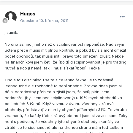
Hugos
Odesláno
10. března, 2011
j.sumik:
No ono asi nic jiného než disciplinovanost nepomůže. Nad svým
účtem přece musíš mít plnou kontrolu a pokud by sis mohl omezit
počet obchodů, tak musíš mít i právo toto omezení zrušit. Někde
na finančníkovi jsem četl, že [bold] disciplinovanost je pro trading
nutná a kdo jí nemá, tak ji musí získat[/bold]. Tečka.
Ono s tou disciplínou se to sice lehko řekne, je to zdánlivě
jednoduché ale rozhodně to není snadné. Zrovna dnes jsem si
dělal neradostný přehled a zjistil jsem, že svůj plán jsem
nedodržel (byl jsem nedisciplinovaný) u 19% mých obchodů za
posledních 6 týdnů. Když vezmu v úvahu všechny ztrátové
obchody, představují z nich ty chybné příšerných 31%. To zhruba
znamená, že každý třetí ztrátový obchod jsem si zavinil sám. Taky
není s podivem, že všechny tyto chybné obchody skončily ve
ztrátě. Je to sice smutné ale na druhou stranu mám teď celkem