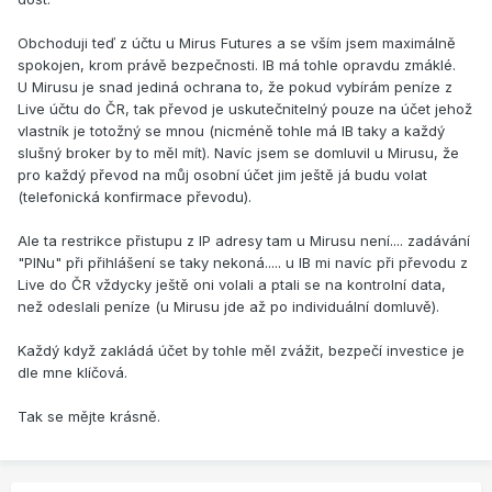
Obchoduji teď z účtu u Mirus Futures a se vším jsem maximálně
spokojen, krom právě bezpečnosti. IB má tohle opravdu zmáklé.
U Mirusu je snad jediná ochrana to, že pokud vybírám peníze z
Live účtu do ČR, tak převod je uskutečnitelný pouze na účet jehož
vlastník je totožný se mnou (nicméně tohle má IB taky a každý
slušný broker by to měl mít). Navíc jsem se domluvil u Mirusu, že
pro každý převod na můj osobní účet jim ještě já budu volat
(telefonická konfirmace převodu).
Ale ta restrikce přistupu z IP adresy tam u Mirusu není.... zadávání
"PINu" při přihlášení se taky nekoná..... u IB mi navíc při převodu z
Live do ČR vždycky ještě oni volali a ptali se na kontrolní data,
než odeslali peníze (u Mirusu jde až po individuální domluvě).
Každý když zakládá účet by tohle měl zvážit, bezpečí investice je
dle mne klíčová.
Tak se mějte krásně.