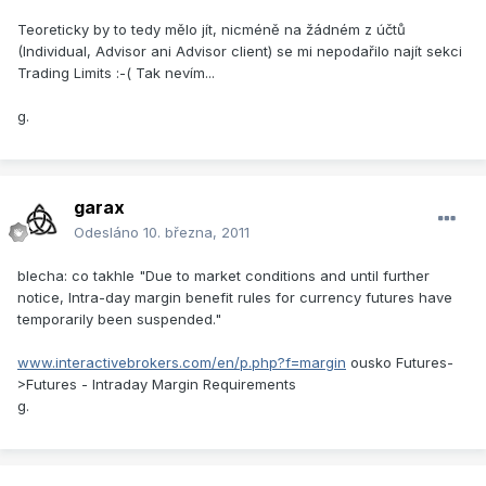
Teoreticky by to tedy mělo jít, nicméně na žádném z účtů
(Individual, Advisor ani Advisor client) se mi nepodařilo najít sekci
Trading Limits :-( Tak nevím...
g.
garax
Odesláno
10. března, 2011
blecha: co takhle "Due to market conditions and until further
notice, Intra-day margin benefit rules for currency futures have
temporarily been suspended."
www.interactivebrokers.com/en/p.php?f=margin
ousko Futures-
>Futures - Intraday Margin Requirements
g.