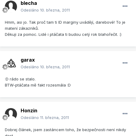
blecha
Odesláno
10. března, 2011
Hmm, asi jo. Tak proč tam ti ID marginy uvádějí, darebové! To je
matení zákazníků.
Děkuji za pomoc. Lidé i ptáčata ti budou celý rok blahořečit. :)
garax
Odesláno
10. března, 2011
:D rádo se stalo.
BTW-ptáčata mě fakt rozesmála :D
Honzin
Odesláno
11. března, 2011
Dobrej článek, jsem zastáncem toho, že bezpečnosti není nikdy
dost.