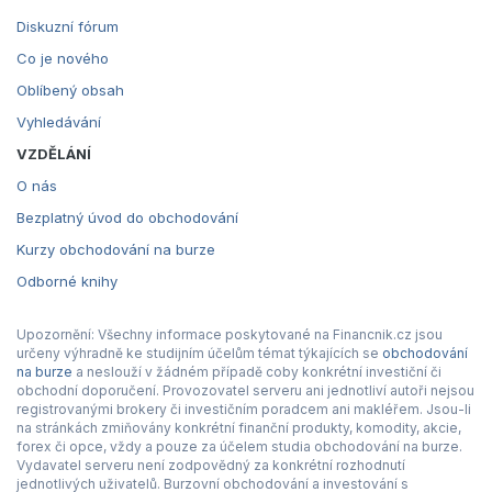
Diskuzní fórum
Co je nového
Oblíbený obsah
Vyhledávání
VZDĚLÁNÍ
O nás
Bezplatný úvod do obchodování
Kurzy obchodování na burze
Odborné knihy
Upozornění: Všechny informace poskytované na Financnik.cz jsou
určeny výhradně ke studijním účelům témat týkajících se
obchodování
na burze
a neslouží v žádném případě coby konkrétní investiční či
obchodní doporučení. Provozovatel serveru ani jednotliví autoři nejsou
registrovanými brokery či investičním poradcem ani makléřem. Jsou-li
na stránkách zmiňovány konkrétní finanční produkty, komodity, akcie,
forex či opce, vždy a pouze za účelem studia obchodování na burze.
Vydavatel serveru není zodpovědný za konkrétní rozhodnutí
jednotlivých uživatelů. Burzovní obchodování a investování s