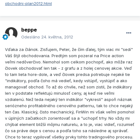
obchodni-plan2012.html
beppe
Odesláno
24. května, 2012
Vďaka za článok. Zisťujem, Peter, že čím ďalej, tým viac mi "sedí"
Váš štýl obchodovania. Predtým som pozeral na Price action
veľmi nedôverčivo. Nemohol som celkom pochopiť, ako môže raz
človek obchodovať len tak - z grafu a z holej cenovej akcie. Veď
to tam lieta hore-dole, a veď človek predsa potrebuje nejaké tie
"indikátory, podľa čoho má vedieť, kedy vstúpiť, vystúpiť a ako
managovať obchod. To až do chvíle, než som zistil, že indikátory
len v podstate reflektujú minulosť ceny, aj keď nie veľmi
vzdialenú. Než teda nejaký ten indikátor "vykreslí" aspoň náznak
seriózneho profitabilného cenového patternu, tak to chce nejaký
ten čas. Klasický, čisto mechanický, FinWin mi však veľmi pomohol
v úplných začiatkoch zorientovať sa a "uchopiť trhy. No vždy mi
chýbal element bližší môjmu naturelu, a to je, viac vidieť, rozumieť
čo sa práve deje s cenou a podľa toho sa následne aj správať.
Chce to teraz vypilovať všetky prvky tohto tradingového procesu.