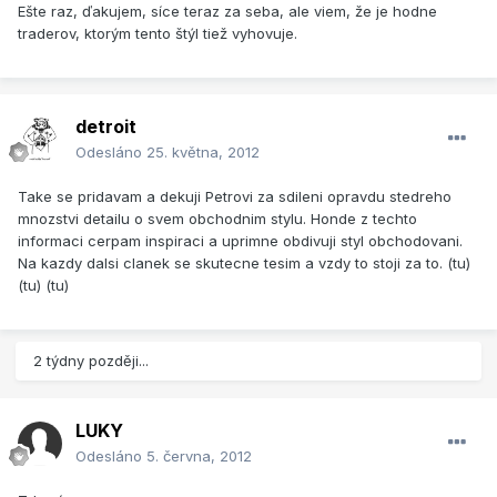
Ešte raz, ďakujem, síce teraz za seba, ale viem, že je hodne
traderov, ktorým tento štýl tiež vyhovuje.
detroit
Odesláno
25. května, 2012
Take se pridavam a dekuji Petrovi za sdileni opravdu stedreho
mnozstvi detailu o svem obchodnim stylu. Honde z techto
informaci cerpam inspiraci a uprimne obdivuji styl obchodovani.
Na kazdy dalsi clanek se skutecne tesim a vzdy to stoji za to. (tu)
(tu) (tu)
2 týdny později...
LUKY
Odesláno
5. června, 2012