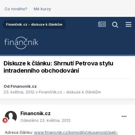
Co nového?
Mé kurzy
Finančník.cz - diskuze k článkům
Diskuze k článku: Shrnutí Petrova stylu
intradenního obchodování
Od
Financnik.cz
23. května, 2012
v
Finančník.cz - diskuze k článkům
Financnik.cz
Odesláno
23. května, 2012
Adresa článku:
www.financnik.cz/komodity/zkusenosti/petr-