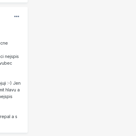
acne
ci nejspis
 vubec
ji :-) Jen
it hlavu a
ejspis
repal a s