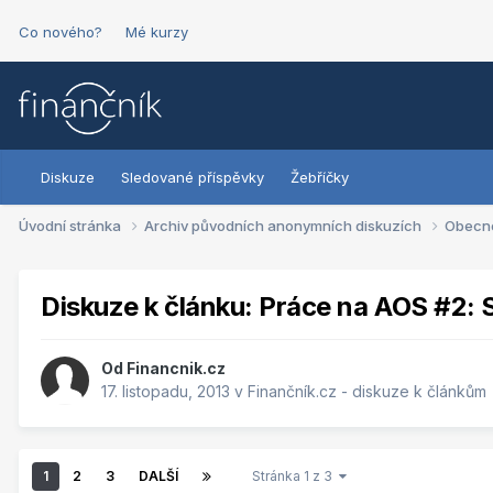
Co nového?
Mé kurzy
Diskuze
Sledované příspěvky
Žebříčky
Úvodní stránka
Archiv původních anonymních diskuzích
Obecn
Diskuze k článku: Práce na AOS #2: 
Od
Financnik.cz
17. listopadu, 2013
v
Finančník.cz - diskuze k článkům
1
2
3
DALŠÍ
Stránka 1 z 3