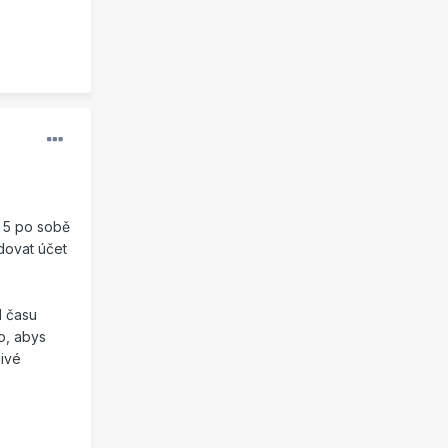
y 5 po sobě
dovat účet
d času
o, abys
livé