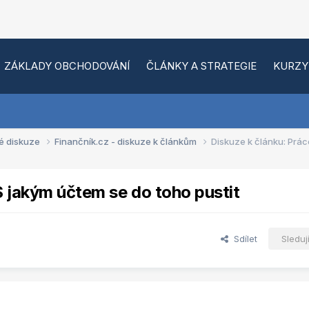
ZÁKLADY OBCHODOVÁNÍ
ČLÁNKY A STRATEGIE
KURZY
é diskuze
Finančník.cz - diskuze k článkům
Diskuze k článku: Prác
S jakým účtem se do toho pustit
Sdílet
Sleduj