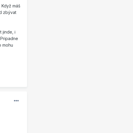
t. Když máš
ád zbývat
jinde, i
. Pripadne
ho mohu