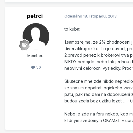
petrci
Odesláno
18. listopadu, 2013
to kuba:
1.samozrejme, ze 2% zhodnoceni jse
diverzifikuji riziko. To je duvod, pr
2.prevod penez k brokerovi trva pou
Members
NIKDY nedojde, nebo tak jednou d
56
neovlivni celorocni vysledky. Pro
Skutecne mne zde nikdo nepredlozi
se snazim dopatrat logickeho vysv
patu, pak rad dam na doporuceni z
budou zcela bez uzitku lezet ... :-))
Nebo je zde na foru nekdo, kdo mel 
klidnym svedomym OKAMZITE uprav