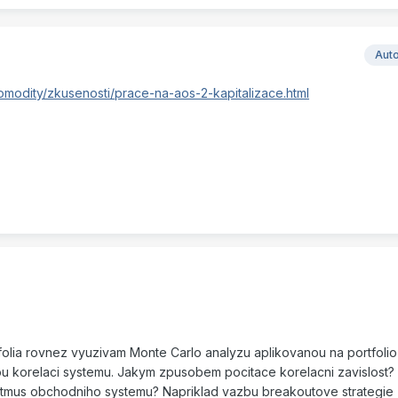
Aut
omodity/zkusenosti/prace-na-aos-2-kapitalizace.html
tfolia rovnez vyuzivam Monte Carlo analyzu aplikovanou na portfolio
u korelaci systemu. Jakym zpusobem pocitace korelacni zavislost?
ritmus obchodniho systemu? Napriklad vazbu breakoutove strategie