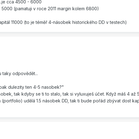
..je cca 4500 - 6000
 5000 (pamatuji v roce 2011 margin kolem 6800)
pitál 11000 (to je téměř 4-násobek historického DD v testech)
u taky odpovědět...
pak dulezity ten 4-5 nasobek?"
obek, tak kdyby se ti to stalo, tak si vyluxuješ účet. Když máš 4 až 
 (portfolio) udělá 1.5 násobek DD, tak ti bude pořád zbývat dost kap