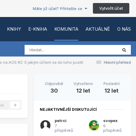
Vytvořit účet
Máte již účet? Přihlašte se
KNIHY
E-KNIHA
KOMUNITA
AKTUÁLNĚ
O NÁS
e na AOS #2: S jakým účtem se do toho pustit
Hlavní přehled
Odpovědí
Vytvořeno
Poslední
30
12 let
12 let
ící
0
NEJAKTIVNĚJŠÍ DISKUTUJÍCÍ
petrci
svopex
7
6
příspěvků
příspěvků