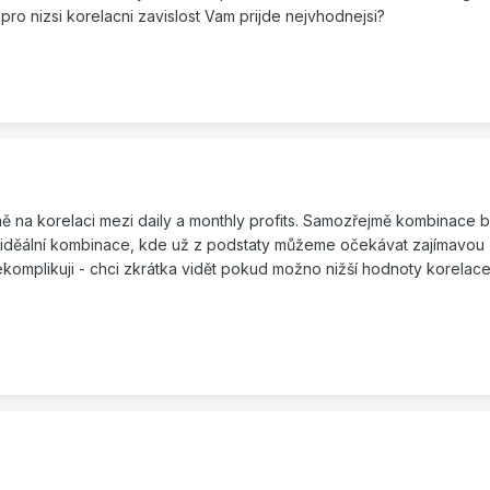
pro nizsi korelacni zavislost Vam prijde nejvhodnejsi?
 na korelaci mezi daily a monthly profits. Samozřejmě kombinace 
iděální kombinace, kde už z podstaty můžeme očekávat zajímavou (tj
nekomplikuji - chci zkrátka vidět pokud možno nižší hodnoty korelac