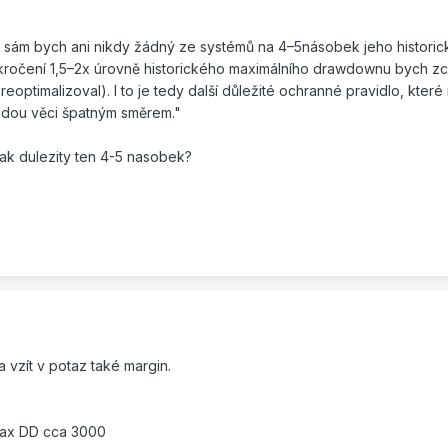
 já sám bych ani nikdy žádný ze systémů na 4–5násobek jeho histori
ročení 1,5–2x úrovně historického maximálního drawdownu bych zce
optimalizoval). I to je tedy další důležité ochranné pravidlo, které 
 jdou věci špatným směrem."
ak dulezity ten 4-5 nasobek?
a vzít v potaz také margin.
max DD cca 3000