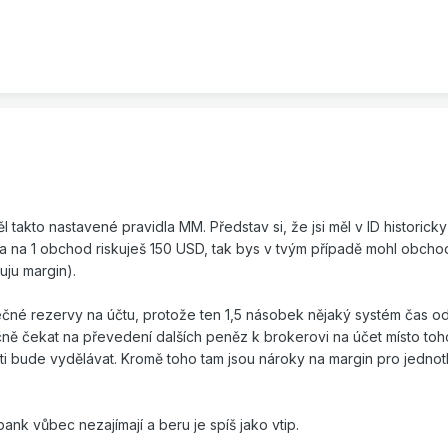
 takto nastavené pravidla MM. Představ si, že jsi měl v ID historick
a na 1 obchod riskuješ 150 USD, tak bys v tvým případě mohl obcho
uju margin).
tečné rezervy na účtu, protože ten 1,5 násobek nějaký systém čas o
ě čekat na převedení dalších peněz k brokerovi na účet místo toh
ý ti bude vydělávat. Kromě toho tam jsou nároky na margin pro jednot
nk vůbec nezajímají a beru je spíš jako vtip.