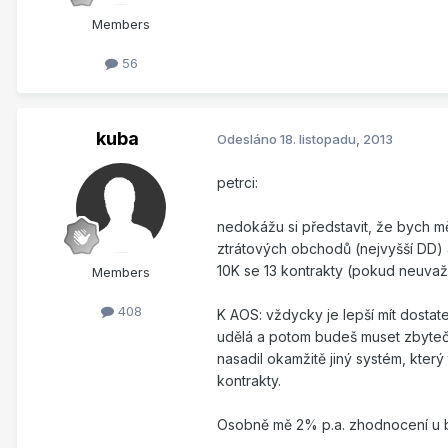
Members
56
kuba
Odesláno
18. listopadu, 2013
petrci:
nedokážu si představit, že bych měl
ztrátových obchodů (nejvyšší DD) 
10K se 13 kontrakty (pokud neuvaž
Members
408
K AOS: vždycky je lepší mít dosta
udělá a potom budeš muset zbytečn
nasadil okamžitě jiný systém, kter
kontrakty.
Osobně mě 2% p.a. zhodnocení u ba