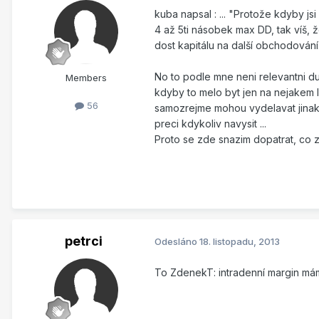
kuba napsal : ... "Protože kdyby jsi
4 až 5ti násobek max DD, tak víš, 
dost kapitálu na další obchodování
No to podle mne neni relevantni du
Members
kdyby to melo byt jen na nejakem l
56
samozrejme mohou vydelavat jinak 
preci kdykoliv navysit ...
Proto se zde snazim dopatrat, co 
petrci
Odesláno
18. listopadu, 2013
To ZdenekT: intradenní margin má