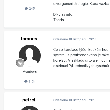
divergencni strategie. Ktera vazba 
245
Diky za info.
Tonda
tomnes
Odesláno
18. listopadu, 2013
Co se korelace týče, koukám hodně
systému a protitrendového je také 
korelaci. V základu si to ale moc 
distribucí P/L jednotlivých systémů.
Members
3,5k
petrci
Odesláno
18. listopadu, 2013