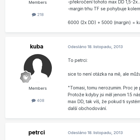
-překročení tohoto max DD 1,5-2x..
Members
-margin trhu TF se pohybuje kolem
218
6000 (2x DD) + 5000 (margin) = ka
kuba
Odesláno
18. listopadu, 2013
To petrci:
sice to není otázka na mě, ale můž
"Tomasi, tomu nerozumim. Proc je 
Members
Protože kdyby jsi měl jenom 1.5 nás
408
max DD, tak víš, že pokud ti systém
další obchodování.
petrci
Odesláno
18. listopadu, 2013