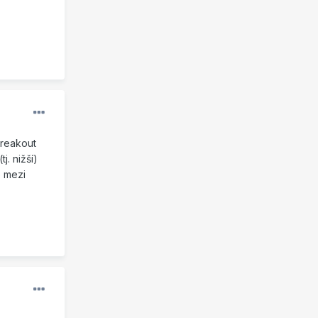
breakout
. nižší)
e mezi