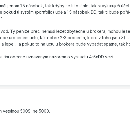
 měl jenom 1.5 násobek, tak kdyby se ti to stalo, tak si vyluxuješ úče
že pokud ti systém (portfolio) udělá 1.5 násobek DD, tak ti bude poř
."
vod. Ty penize preci nemusi lezet zbytecne u brokera, mohou lezet 
epe urocenem uctu, tak dobre 2-3 procenta, ktere z toho jsou :-) ..
a lepe ... a pokud to na uctu u brokera bude vypadat spatne, tak 
za tim obecne uznavanym nazorem o vysi uctu 4-5xDD vezi ...
m vetsinou 500$, ne 5000.