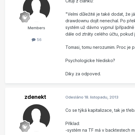
Cituji z clanku:
"Velmi důležité je také dodat, že
drawdownu dojít nenechal. Po přek
systém už dávno vypnul (případně re
Members
dále od ztráty celého účtu, pokud
56
Tomasi, tomu nerozumim. Proc je p
Psychologicke hledisko?
Diky za odpoved.
zdenekt
Odesláno
18. listopadu, 2013
Co se týká kapitalizace, tak je třeb
Příklad:
-systém na TF má v backtestech 