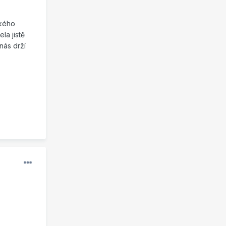
ckého
la jistě
nás drží