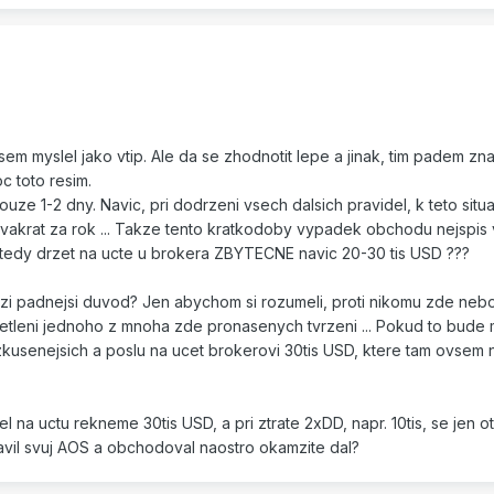
m myslel jako vtip. Ale da se zhodnotit lepe a jinak, tim padem zn
oc toto resim.
ze 1-2 dny. Navic, pri dodrzeni vsech dalsich pravidel, k teto situa
vakrat za rok ... Takze tento kratkodoby vypadek obchodu nejspis
c tedy drzet na ucte u brokera ZBYTECNE navic 20-30 tis USD ???
 padnejsi duvod? Jen abychom si rozumeli, proti nikomu zde neboju
etleni jednoho z mnoha zde pronasenych tvrzeni ... Pokud to bude m
kusenejsich a poslu na ucet brokerovi 30tis USD, ktere tam ovsem n
na uctu rekneme 30tis USD, a pri ztrate 2xDD, napr. 10tis, se jen ot
il svuj AOS a obchodoval naostro okamzite dal?