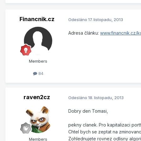
Financnik.cz
Odesláno
17. listopadu, 2013
Adresa článku:
www.financnik.cz/k
Members
84
raven2cz
Odesláno
18. listopadu, 2013
Dobry den Tomasi,
pekny clanek. Pro kapitalizaci por
Chtel bych se zeptat na zminovano
Zohlednujete rovnez odlisny algo
Members