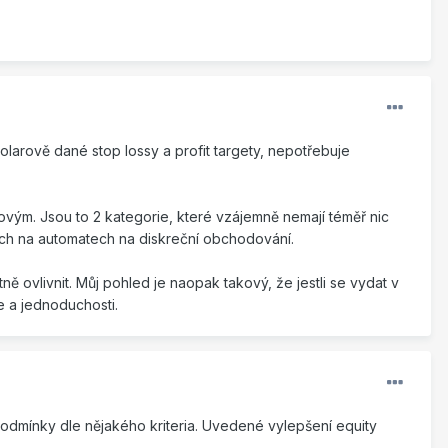
larově dané stop lossy a profit targety, nepotřebuje
vým. Jsou to 2 kategorie, které vzájemně nemají téměř nic
ých na automatech na diskreční obchodování.
 ovlivnit. Můj pohled je naopak takový, že jestli se vydat v
e a jednoduchosti.
 podmínky dle nějakého kriteria. Uvedené vylepšení equity