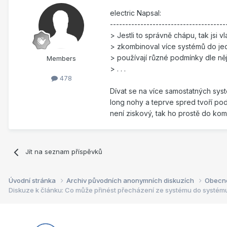
electric Napsal:
--------------------------------------
> Jestli to správně chápu, tak jsi vl
> zkombinoval více systémů do je
> používají různé podmínky dle něj
Members
> . . .
478
Dívat se na více samostatných sys
long nohy a teprve spred tvoří po
není ziskový, tak ho prostě do ko
Jít na seznam příspěvků
Úvodní stránka
Archiv původních anonymních diskuzích
Obecn
Diskuze k článku: Co může přinést přecházení ze systému do systém