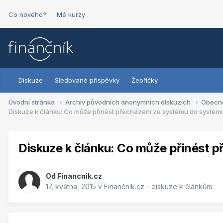
Co nového?
Mé kurzy
Diskuze
Sledované příspěvky
Žebříčky
Úvodní stránka
Archiv původních anonymních diskuzích
Obecn
Diskuze k článku: Co může přinést přecházení ze systému do systém
Diskuze k článku: Co může přinést 
Od
Financnik.cz
17. května, 2015
v
Finančník.cz - diskuze k článkům