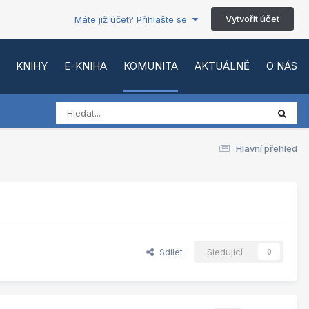
Vytvořit účet
Máte již účet? Přihlašte se
KNIHY
E-KNIHA
KOMUNITA
AKTUÁLNĚ
O NÁS
Hlavní přehled
Sdílet
Sledující
0