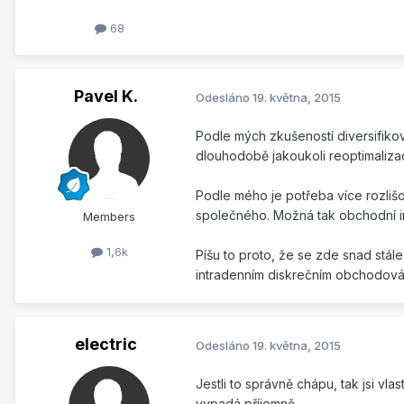
68
Pavel K.
Odesláno
19. května, 2015
Podle mých zkušeností diversifiko
dlouhodobě jakoukoli reoptimaliza
Podle mého je potřeba více rozliš
společného. Možná tak obchodní in
Members
1,6k
Píšu to proto, že se zde snad stál
intradenním diskrečním obchodován
electric
Odesláno
19. května, 2015
Jestli to správně chápu, tak jsi v
vypadá příjemně.