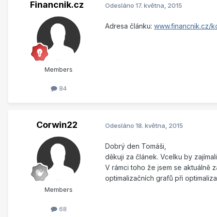
Financnik.cz
Odesláno
17. května, 2015
Adresa článku:
www.financnik.cz/k
Members
84
Corwin22
Odesláno
18. května, 2015
Dobrý den Tomáši,
děkuji za článek. Vcelku by zajímali
V rámci toho že jsem se aktuálně zač
optimalizačních grafů při optimaliza
Members
68