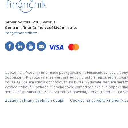
Server od roku 2003 vydává
Centrum finančního vzdělávání, s.r.o.
info@financnik.cz
Upozornění: Všechny informace poskytované na Financnik.cz jsou určeny 
doporučení. Provozovatel serveru ani jednotliví autoři nejsou registrova
pouze za účelem studia obchodování na burze. Vydavatel serveru není zod
vysoce rizikové. Rozhodnutí obchodovat komodity a akcie je odpovědnos
nerozumíte. Pamatujte, že burza má svá pravidla, kterým je třeba porozum
Zásady ochrany osobních údajů
Cookies na serveru Financnik.c