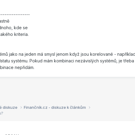
-----------------
astně
dnoho, kde se
akého kriteria.
témů jako na jeden má smysl jenom když jsou korelované - například
dstatu systému. Pokud mám kombinaci nezávislých systémů, je třeba
mbinace nepřidám.
é diskuze
Finančník.cz - diskuze k článkům
u?