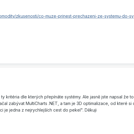
omodity/zkusenosti/co-muze-prinest-prechazeni-ze-systemu-do-sy
 ty kritéria dle kterých přepínáte systémy. Ale jasně jste napsal že t
al zabývat MultiCharts .NET, a tam je 3D optimalizace, od které si cel
ci je jedna z nejrychlejších cest do pekel". Děkuji