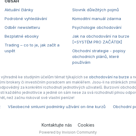
OBSAH
Aktuální články
Slovník důležitých pojmů
Podrobné vyhledávání
Komoditní manuál zdarma
Odběr newsletteru
Psychologie obchodování
Bezplatné ebooky
Jak na obchodování na burze
[+SYSTÉM PRO ZAČÁTEK]
Trading – co to je, jak začít a
uspět
Obchodní strategie - popisy
obchodních plánů, které
používám
výhradně ke studijním účelům témat týkajících se
obchodování na burze
a n
nými brokery či investičním poradcem ani makléřem. Jsou-li na stránkách zmiň
povědný za konkrétní rozhodnutí jednotlivých uživatelů. Burzovní obchodová
tí každého jednotlivce a jedině on sám nese za svá rozhodnutí plnou odpov
ět, než začnu riskovat své vlastní peníze!
z
Všeobecné smluvní podmínky užívání on-line kurzů
Obchodní po
Kontaktujte nás
Cookies
Powered by Invision Community