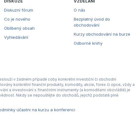
DISKUZE
VZDĚLÁNÍ
Diskuzní fórum
O nás
Co je nového
Bezplatný úvod do
obchodování
Oblíbený obsah
Kurzy obchodování na burze
Vyhledávání
Odborné knihy
eslouží v žádném případě coby konkrétní investiční či obchodní
ovány konkrétní finanční produkty, komodity, akcie, forex či opce, vždy a
ní a investování s finančními instrumenty (a komoditami obzvláště) je
ědnost. Nikdy se nepouštějte do obchodů, jejichž podstatě plně
dmínky účastni na kurzu a konferenci