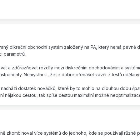
vaný dikreční obchodní systém založený na PA, který nemá pevně do
ci parametrů.
ovat a zdůrazňovat rozdíly mezi diskrečním obchodováním a systémo
strumenty. Nemyslím si, že je dobré přenášet závěr z testů udělan
e nachází dostatek nováčků, které by to mohlo na dlouhou dobu špatně
í nějakou cestou, tak spíše cestou maximální možné neoptimalizac
lastně zkombinoval více systémů do jednoho, kde se používají různé