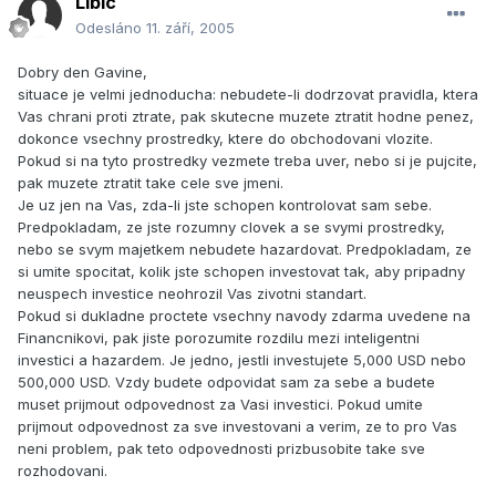
Libic
Odesláno
11. září, 2005
Dobry den Gavine,
situace je velmi jednoducha: nebudete-li dodrzovat pravidla, ktera
Vas chrani proti ztrate, pak skutecne muzete ztratit hodne penez,
dokonce vsechny prostredky, ktere do obchodovani vlozite.
Pokud si na tyto prostredky vezmete treba uver, nebo si je pujcite,
pak muzete ztratit take cele sve jmeni.
Je uz jen na Vas, zda-li jste schopen kontrolovat sam sebe.
Predpokladam, ze jste rozumny clovek a se svymi prostredky,
nebo se svym majetkem nebudete hazardovat. Predpokladam, ze
si umite spocitat, kolik jste schopen investovat tak, aby pripadny
neuspech investice neohrozil Vas zivotni standart.
Pokud si dukladne proctete vsechny navody zdarma uvedene na
Financnikovi, pak jiste porozumite rozdilu mezi inteligentni
investici a hazardem. Je jedno, jestli investujete 5,000 USD nebo
500,000 USD. Vzdy budete odpovidat sam za sebe a budete
muset prijmout odpovednost za Vasi investici. Pokud umite
prijmout odpovednost za sve investovani a verim, ze to pro Vas
neni problem, pak teto odpovednosti prizbusobite take sve
rozhodovani.