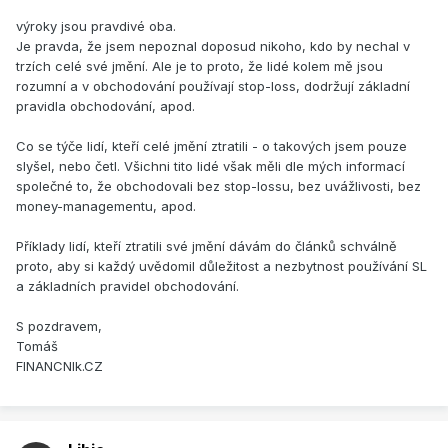
výroky jsou pravdivé oba.
Je pravda, že jsem nepoznal doposud nikoho, kdo by nechal v
trzích celé své jmění. Ale je to proto, že lidé kolem mě jsou
rozumní a v obchodování používají stop-loss, dodržují základní
pravidla obchodování, apod.
Co se týče lidí, kteří celé jmění ztratili - o takových jsem pouze
slyšel, nebo četl. Všichni tito lidé však měli dle mých informací
společné to, že obchodovali bez stop-lossu, bez uvážlivosti, bez
money-managementu, apod.
Příklady lidí, kteří ztratili své jmění dávám do článků schválně
proto, aby si každý uvědomil důležitost a nezbytnost používání SL
a základních pravidel obchodování.
S pozdravem,
Tomáš
FINANCNIk.CZ