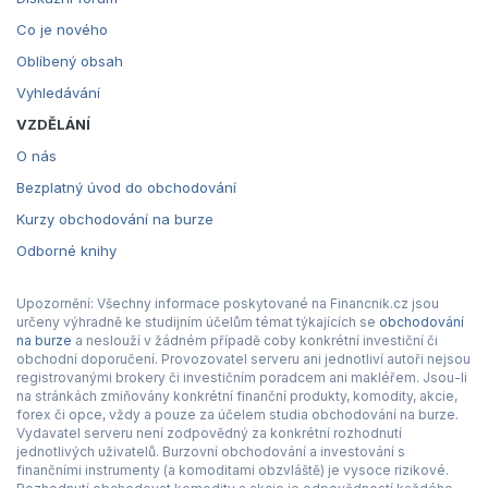
Co je nového
Oblíbený obsah
Vyhledávání
VZDĚLÁNÍ
O nás
Bezplatný úvod do obchodování
Kurzy obchodování na burze
Odborné knihy
Upozornění: Všechny informace poskytované na Financnik.cz jsou
určeny výhradně ke studijním účelům témat týkajících se
obchodování
na burze
a neslouží v žádném případě coby konkrétní investiční či
obchodní doporučení. Provozovatel serveru ani jednotliví autoři nejsou
registrovanými brokery či investičním poradcem ani makléřem. Jsou-li
na stránkách zmiňovány konkrétní finanční produkty, komodity, akcie,
forex či opce, vždy a pouze za účelem studia obchodování na burze.
Vydavatel serveru není zodpovědný za konkrétní rozhodnutí
jednotlivých uživatelů. Burzovní obchodování a investování s
finančními instrumenty (a komoditami obzvláště) je vysoce rizikové.