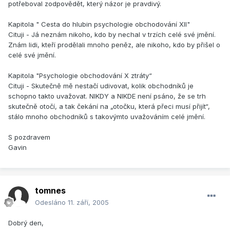
potřeboval zodpovědět, který názor je pravdivý.
Kapitola " Cesta do hlubin psychologie obchodování XII"
Cituji - Já neznám nikoho, kdo by nechal v trzích celé své jmění.
Znám lidi, kteří prodělali mnoho peněz, ale nikoho, kdo by přišel o
celé své jmění.
Kapitola "Psychologie obchodování X ztráty“
Cituji - Skutečně mě nestačí udivovat, kolik obchodníků je
schopno takto uvažovat. NIKDY a NIKDE není psáno, že se trh
skutečně otočí, a tak čekání na „otočku, která přeci musí přijít“,
stálo mnoho obchodníků s takovýmto uvažováním celé jmění.
S pozdravem
Gavin
tomnes
Odesláno
11. září, 2005
Dobrý den,