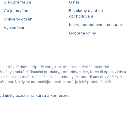
Diskuzní fórum
O nás
Co je nového
Bezplatný úvod do
obchodování
Oblíbený obsah
Kurzy obchodování na burze
Vyhledávání
Odborné knihy
eslouží v žádném případě coby konkrétní investiční či obchodní
ovány konkrétní finanční produkty, komodity, akcie, forex či opce, vždy a
ní a investování s finančními instrumenty (a komoditami obzvláště) je
ědnost. Nikdy se nepouštějte do obchodů, jejichž podstatě plně
dmínky účastni na kurzu a konferenci