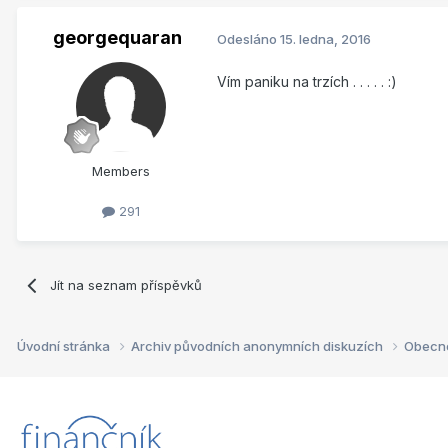
georgequaran
Odesláno
15. ledna, 2016
Vím paniku na trzích . . . . . :)
Members
291
Jít na seznam příspěvků
Úvodní stránka
Archiv původních anonymních diskuzích
Obecn