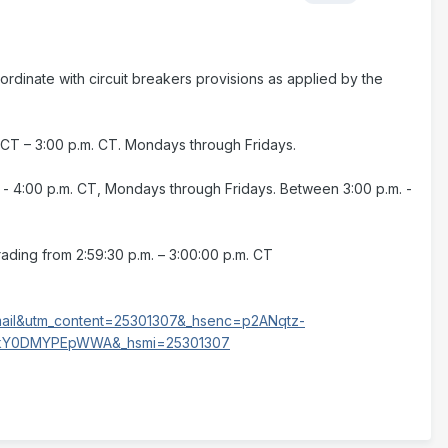
dinate with circuit breakers provisions as applied by the
. CT – 3:00 p.m. CT. Mondays through Fridays.
. - 4:00 p.m. CT, Mondays through Fridays. Between 3:00 p.m. -
ading from 2:59:30 p.m. – 3:00:00 p.m. CT
email&utm_content=25301307&_hsenc=p2ANqtz-
kkY0DMYPEpWWA&_hsmi=25301307