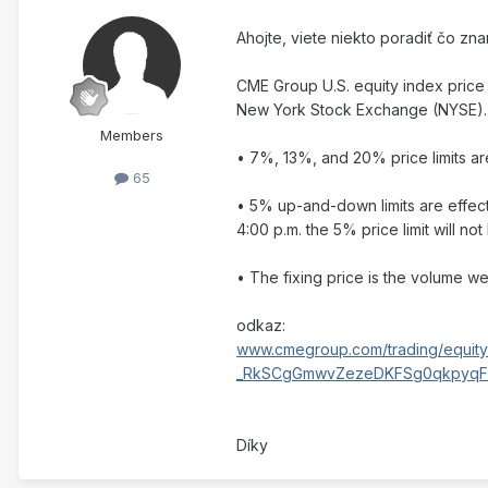
Ahojte, viete niekto poradiť čo zn
CME Group U.S. equity index price 
New York Stock Exchange (NYSE).
Members
• 7%, 13%, and 20% price limits are
65
• 5% up-and-down limits are effect
4:00 p.m. the 5% price limit will no
• The fixing price is the volume w
odkaz:
www.cmegroup.com/trading/equity
_RkSCgGmwvZezeDKFSg0qkpyqFP
Díky