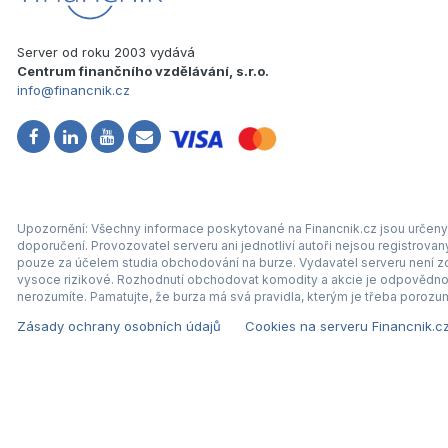
Server od roku 2003 vydává
Centrum finančního vzdělávání, s.r.o.
info@financnik.cz
Upozornění: Všechny informace poskytované na Financnik.cz jsou určeny 
doporučení. Provozovatel serveru ani jednotliví autoři nejsou registrova
pouze za účelem studia obchodování na burze. Vydavatel serveru není zod
vysoce rizikové. Rozhodnutí obchodovat komodity a akcie je odpovědnos
nerozumíte. Pamatujte, že burza má svá pravidla, kterým je třeba porozum
Zásady ochrany osobních údajů
Cookies na serveru Financnik.c