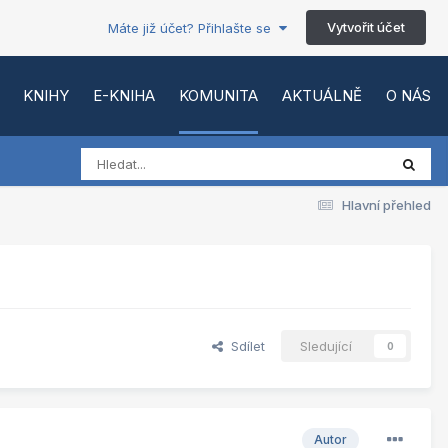
Vytvořit účet
Máte již účet? Přihlašte se
KNIHY
E-KNIHA
KOMUNITA
AKTUÁLNĚ
O NÁS
Hlavní přehled
Sdílet
Sledující
0
Autor