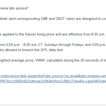
amená táto správa?:
limits (and corresponding CME and CBOT rules) are designed to coor
 applied to the futures fixing price and are effective from 8:30 a.m
ive 5:00 p.m. - 8:30 a.m. CT. Sundays through Fridays; and 3:00 p.m
t be allowed to breech the 20% daily limit.
eighted average price, VWAP, calculated during the 30 seconds of tr
-index/price-limit-guide.html?utm_source=hs_email&utm_medium=
NTlnicc099DdQOoItpwe3c5KAbVbIxt7_6N2J7SewRy_yap64KDU