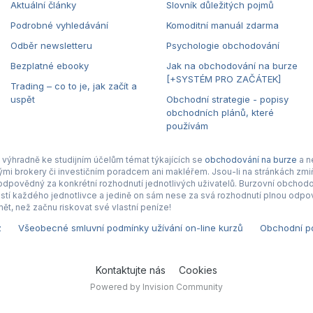
Aktuální články
Slovník důležitých pojmů
Podrobné vyhledávání
Komoditní manuál zdarma
Odběr newsletteru
Psychologie obchodování
Bezplatné ebooky
Jak na obchodování na burze
[+SYSTÉM PRO ZAČÁTEK]
Trading – co to je, jak začít a
uspět
Obchodní strategie - popisy
obchodních plánů, které
používám
výhradně ke studijním účelům témat týkajících se
obchodování na burze
a n
nými brokery či investičním poradcem ani makléřem. Jsou-li na stránkách zmiň
povědný za konkrétní rozhodnutí jednotlivých uživatelů. Burzovní obchodová
tí každého jednotlivce a jedině on sám nese za svá rozhodnutí plnou odpov
ět, než začnu riskovat své vlastní peníze!
z
Všeobecné smluvní podmínky užívání on-line kurzů
Obchodní po
Kontaktujte nás
Cookies
Powered by Invision Community