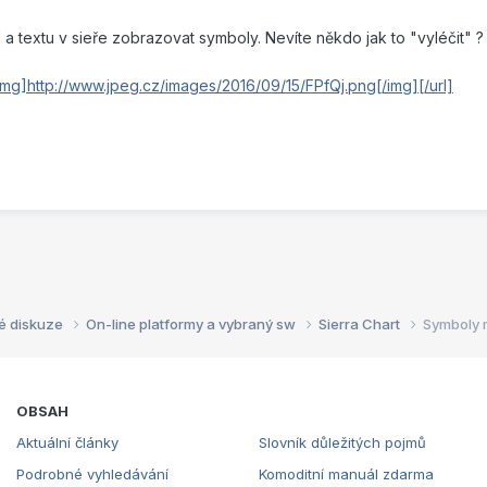
 a textu v sieře zobrazovat symboly. Nevíte někdo jak to "vyléčit" ?
g]http://www.jpeg.cz/images/2016/09/15/FPfQj.png[/img][/url]
é diskuze
On-line platformy a vybraný sw
Sierra Chart
Symboly 
OBSAH
Aktuální články
Slovník důležitých pojmů
Podrobné vyhledávání
Komoditní manuál zdarma