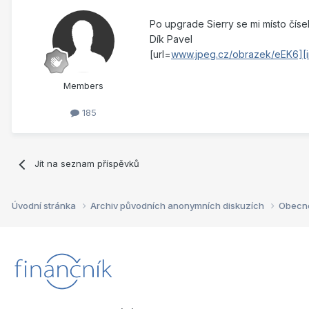
Po upgrade Sierry se mi místo čísel
Dík Pavel
[url=
www.jpeg.cz/obrazek/eEK6][im
Members
185
Jít na seznam příspěvků
Úvodní stránka
Archiv původních anonymních diskuzích
Obecn