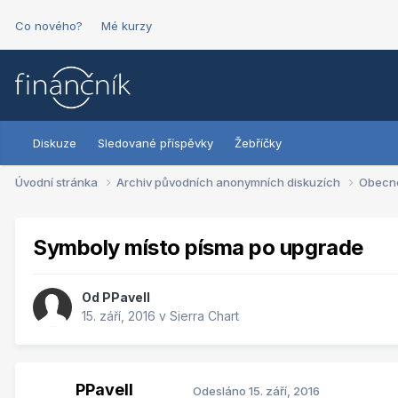
Co nového?
Mé kurzy
Diskuze
Sledované příspěvky
Žebříčky
Úvodní stránka
Archiv původních anonymních diskuzích
Obecn
Symboly místo písma po upgrade
Od
PPavell
15. září, 2016
v
Sierra Chart
PPavell
Odesláno
15. září, 2016