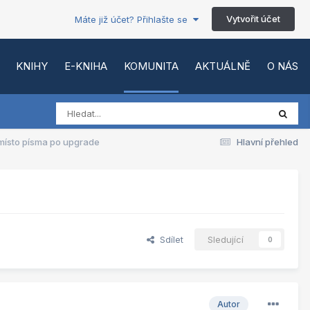
Vytvořit účet
Máte již účet? Přihlašte se
KNIHY
E-KNIHA
KOMUNITA
AKTUÁLNĚ
O NÁS
místo písma po upgrade
Hlavní přehled
Sdílet
Sledující
0
Autor