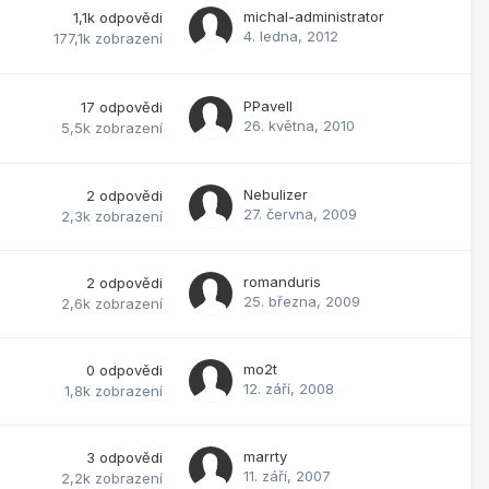
michal-administrator
1,1k
odpovědi
4. ledna, 2012
177,1k
zobrazení
PPavell
17
odpovědi
26. května, 2010
5,5k
zobrazení
Nebulizer
2
odpovědi
27. června, 2009
2,3k
zobrazení
romanduris
2
odpovědi
25. března, 2009
2,6k
zobrazení
mo2t
0
odpovědi
12. září, 2008
1,8k
zobrazení
marrty
3
odpovědi
11. září, 2007
2,2k
zobrazení