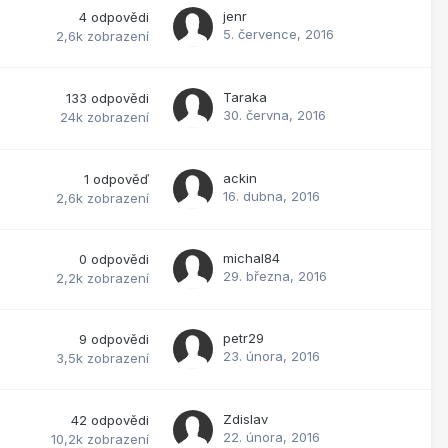
jenr
4
odpovědi
5. července, 2016
2,6k
zobrazení
Taraka
133
odpovědi
30. června, 2016
24k
zobrazení
ackin
1
odpověď
16. dubna, 2016
2,6k
zobrazení
michal84
0
odpovědi
29. března, 2016
2,2k
zobrazení
petr29
9
odpovědi
23. února, 2016
3,5k
zobrazení
Zdislav
42
odpovědi
22. února, 2016
10,2k
zobrazení