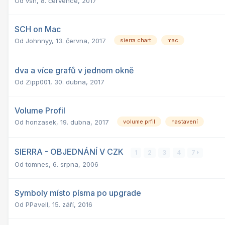
Od
vsn
,
8. července, 2017
SCH on Mac
Od
Johnnyy
,
13. června, 2017
sierra chart
mac
dva a více grafů v jednom okně
Od
Zipp001
,
30. dubna, 2017
Volume Profil
Od
honzasek
,
19. dubna, 2017
volume prfil
nastavení
SIERRA - OBJEDNÁNÍ V CZK
1
2
3
4
7
Od
tomnes
,
6. srpna, 2006
Symboly místo písma po upgrade
Od
PPavell
,
15. září, 2016