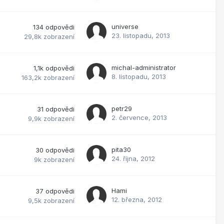
universe
134
odpovědi
23. listopadu, 2013
29,8k
zobrazení
michal-administrator
1,1k
odpovědi
8. listopadu, 2013
163,2k
zobrazení
petr29
31
odpovědi
2. července, 2013
9,9k
zobrazení
pita30
30
odpovědi
24. října, 2012
9k
zobrazení
Hami
37
odpovědi
12. března, 2012
9,5k
zobrazení