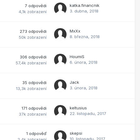
katka.financnik
7
odpovědi
3. dubna, 2018
4,1k
zobrazení
MxXx
273
odpovědi
8. března, 2018
50k
zobrazení
HoumiS
306
odpovědi
6. února, 2018
57,4k
zobrazení
Jack
35
odpovědi
3. února, 2018
13,3k
zobrazení
keltusius
171
odpovědi
22. listopadu, 2017
37k
zobrazení
skepsi
1
odpověď
10. listopadu, 2017
2,4k
zobrazení