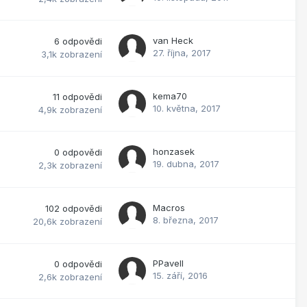
van Heck
6
odpovědi
27. října, 2017
3,1k
zobrazení
kema70
11
odpovědi
10. května, 2017
4,9k
zobrazení
honzasek
0
odpovědi
19. dubna, 2017
2,3k
zobrazení
Macros
102
odpovědi
8. března, 2017
20,6k
zobrazení
PPavell
0
odpovědi
15. září, 2016
2,6k
zobrazení