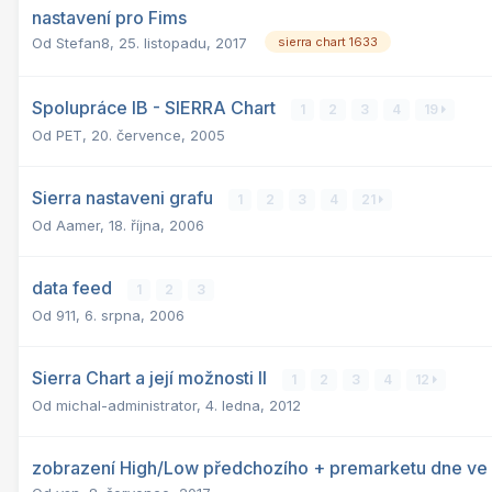
nastavení pro Fims
Od
Stefan8
,
25. listopadu, 2017
sierra chart 1633
Spolupráce IB - SIERRA Chart
1
2
3
4
19
Od
PET
,
20. července, 2005
Sierra nastaveni grafu
1
2
3
4
21
Od
Aamer
,
18. října, 2006
data feed
1
2
3
Od
911
,
6. srpna, 2006
Sierra Chart a její možnosti II
1
2
3
4
12
Od
michal-administrator
,
4. ledna, 2012
zobrazení High/Low předchozího + premarketu dne ve 