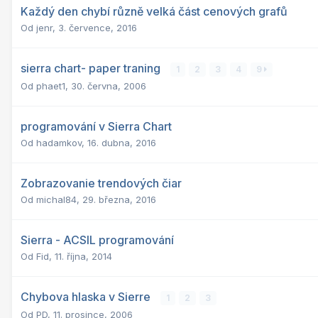
Každý den chybí různě velká část cenových grafů
Od
jenr
,
3. července, 2016
sierra chart- paper traning
1
2
3
4
9
Od
phaet1
,
30. června, 2006
programování v Sierra Chart
Od
hadamkov
,
16. dubna, 2016
Zobrazovanie trendových čiar
Od
michal84
,
29. března, 2016
Sierra - ACSIL programování
Od
Fid
,
11. října, 2014
Chybova hlaska v Sierre
1
2
3
Od
PD
,
11. prosince, 2006