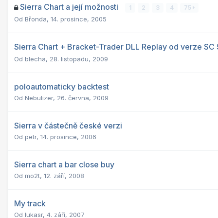
Sierra Chart a její možnosti
1
2
3
4
75
Od
Břonda
,
14. prosince, 2005
Sierra Chart + Bracket-Trader DLL Replay od verze SC
Od
blecha
,
28. listopadu, 2009
poloautomaticky backtest
Od
Nebulizer
,
26. června, 2009
Sierra v částečně české verzi
Od
petr
,
14. prosince, 2006
Sierra chart a bar close buy
Od
mo2t
,
12. září, 2008
My track
Od
lukasr
,
4. září, 2007