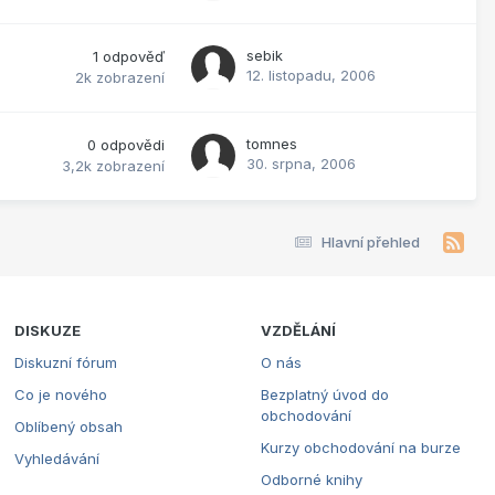
sebik
1
odpověď
12. listopadu, 2006
2k
zobrazení
tomnes
0
odpovědi
30. srpna, 2006
3,2k
zobrazení
Hlavní přehled
DISKUZE
VZDĚLÁNÍ
Diskuzní fórum
O nás
Co je nového
Bezplatný úvod do
obchodování
Oblíbený obsah
Kurzy obchodování na burze
Vyhledávání
Odborné knihy