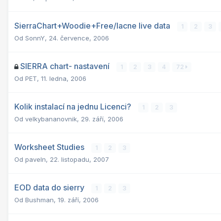
SierraChart+Woodie+Free/lacne live data
1
2
3
Od
SonnY
,
24. července, 2006
SIERRA chart- nastavení
1
2
3
4
72
Od
PET
,
11. ledna, 2006
Kolik instalací na jednu Licenci?
1
2
3
Od
velkybananovnik
,
29. září, 2006
Worksheet Studies
1
2
3
Od
paveln
,
22. listopadu, 2007
EOD data do sierry
1
2
3
Od
Bushman
,
19. září, 2006