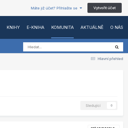
Vytvořit účet
Máte již účet? Přihlašte se
KNIHY
E-KNIHA
KOMUNITA
AKTUÁLNĚ
O NÁS
Hlavní přehled
Sledující
0