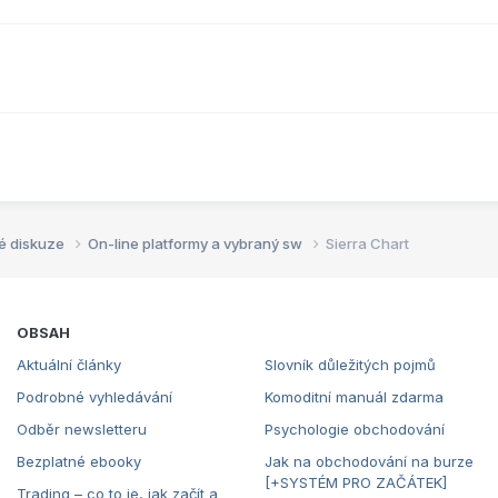
é diskuze
On-line platformy a vybraný sw
Sierra Chart
OBSAH
Aktuální články
Slovník důležitých pojmů
Podrobné vyhledávání
Komoditní manuál zdarma
Odběr newsletteru
Psychologie obchodování
Bezplatné ebooky
Jak na obchodování na burze
[+SYSTÉM PRO ZAČÁTEK]
Trading – co to je, jak začít a