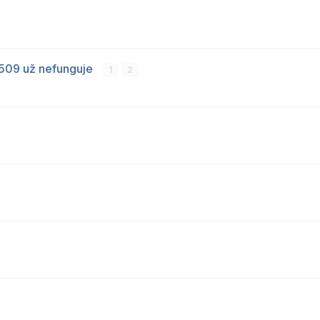
 509 už nefunguje
1
2