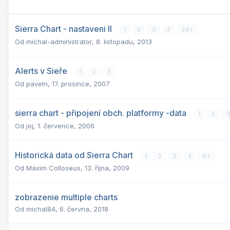
Sierra Chart - nastaveni II
1
2
3
4
28
Od
michal-administrator
,
8. listopadu, 2013
Alerts v Sieře
1
2
3
Od
paveln
,
17. prosince, 2007
sierra chart - připojení obch. platformy -data
1
2
3
Od
joj
,
1. července, 2006
Historická data od Sierra Chart
1
2
3
4
6
Od
Maxim Colloseus
,
13. října, 2009
zobrazenie multiple charts
Od
michal84
,
6. června, 2018