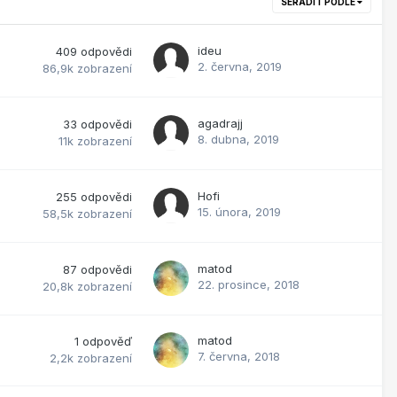
SEŘADIT PODLE
ideu
409
odpovědi
2. června, 2019
86,9k
zobrazení
agadrajj
33
odpovědi
8. dubna, 2019
11k
zobrazení
Hofi
255
odpovědi
15. února, 2019
58,5k
zobrazení
matod
87
odpovědi
22. prosince, 2018
20,8k
zobrazení
matod
1
odpověď
7. června, 2018
2,2k
zobrazení