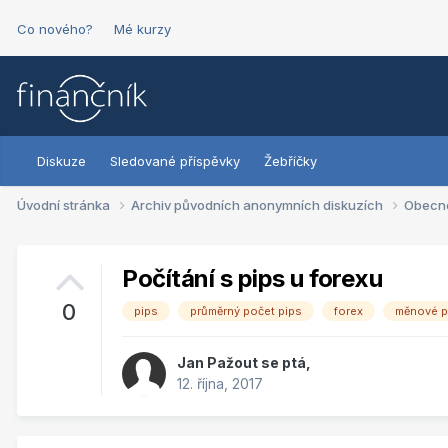
Co nového?
Mé kurzy
Diskuze
Sledované příspěvky
Žebříčky
Úvodní stránka
Archiv původních anonymních diskuzích
Obecn
Počítání s pips u forexu
0
pips
průměrný počet pips
forex
měnové p
Jan Pažout
se ptá,
12. října, 2017