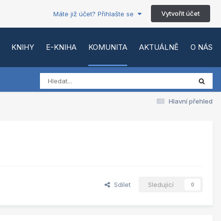
Vytvořit účet
Máte již účet? Přihlašte se
KNIHY
E-KNIHA
KOMUNITA
AKTUÁLNĚ
O NÁS
Hlavní přehled
Sdílet
Sledující
0