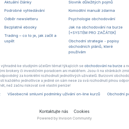
Aktuální články
Slovník důležitých pojmů
Podrobné vyhledávání
Komoditní manuál zdarma
Odběr newsletteru
Psychologie obchodování
Bezplatné ebooky
Jak na obchodování na burze
[+SYSTÉM PRO ZAČÁTEK]
Trading – co to je, jak začít a
uspět
Obchodní strategie - popisy
obchodních plánů, které
používám
výhradně ke studijním účelům témat týkajících se
obchodování na burze
a n
nými brokery či investičním poradcem ani makléřem. Jsou-li na stránkách zmiň
povědný za konkrétní rozhodnutí jednotlivých uživatelů. Burzovní obchodová
tí každého jednotlivce a jedině on sám nese za svá rozhodnutí plnou odpov
ět, než začnu riskovat své vlastní peníze!
z
Všeobecné smluvní podmínky užívání on-line kurzů
Obchodní po
Kontaktujte nás
Cookies
Powered by Invision Community