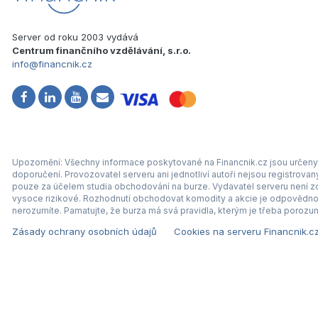
Server od roku 2003 vydává
Centrum finančního vzdělávání, s.r.o.
info@financnik.cz
Upozornění: Všechny informace poskytované na Financnik.cz jsou určeny 
doporučení. Provozovatel serveru ani jednotliví autoři nejsou registrova
pouze za účelem studia obchodování na burze. Vydavatel serveru není zod
vysoce rizikové. Rozhodnutí obchodovat komodity a akcie je odpovědnos
nerozumíte. Pamatujte, že burza má svá pravidla, kterým je třeba porozum
Zásady ochrany osobních údajů
Cookies na serveru Financnik.c