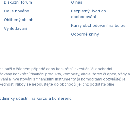
Diskuzní fórum
O nás
Co je nového
Bezplatný úvod do
obchodování
Oblíbený obsah
Kurzy obchodování na burze
Vyhledávání
Odborné knihy
eslouží v žádném případě coby konkrétní investiční či obchodní
ovány konkrétní finanční produkty, komodity, akcie, forex či opce, vždy a
ní a investování s finančními instrumenty (a komoditami obzvláště) je
ědnost. Nikdy se nepouštějte do obchodů, jejichž podstatě plně
dmínky účastni na kurzu a konferenci