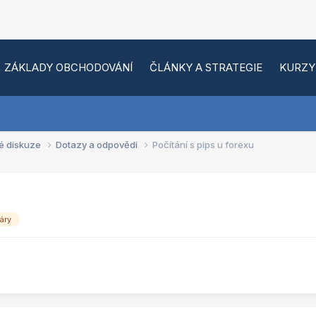
ZÁKLADY OBCHODOVÁNÍ
ČLÁNKY A STRATEGIE
KURZY
é diskuze
Dotazy a odpovědi
Počítání s pips u forexu
áry