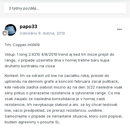
3 týdny později...
papo33
Odesláno
8. dubna, 2019
Trh: Copper-HGN19
Vstup: 1 long 2.9210 4/8/2019 trend aj ked trh moze prejst do
range, v pripade uzavretia dna v hornej tretine baru kupa
druheho kontraktu na close
Kontext: trh sa odrazil od low na zaciatku roka, presiel do
uptrendu na dennom grafe a koncom februara zacal pullback,
kde nebola ziadna slabost mozno az na den 3/22 nasledne vsak
silny pokus o prerazenie rezistencie a vytvorenie range. Co ma
vsak zaujalo ze nasledna konsolidacia je v hornej casti
rezistencie, trh nevykazuje slabost a ani ze by chcel testovat
low, vacsi predpoklad, ze prerazi rezistenciu. uvidime.
Samozrejme v pripade ze nenastane situacia, ktoru som popisal,
budem agresivny v posune SL.