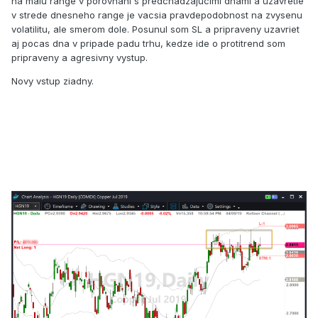
na malu range v porovnani s predchadzajucimi dnami a uzavretie
v strede dnesneho range je vacsia pravdepodobnost na zvysenu
volatilitu, ale smerom dole. Posunul som SL a pripraveny uzavriet
aj pocas dna v pripade padu trhu, kedze ide o protitrend som
pripraveny a agresivny vystup.
Novy vstup ziadny.