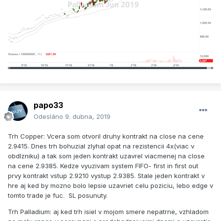
papo33
Odesláno
9. dubna, 2019
Trh Copper: Vcera som otvoril druhy kontrakt na close na cene
2.9415. Dnes trh bohuzial zlyhal opat na rezistencii 4x(viac v
obdlzniku) a tak som jeden kontrakt uzavrel viacmenej na close
na cene 2.9385. Kedze vyuzivam system FIFO- first in first out
prvy kontrakt vstup 2.9210 vystup 2.9385. Stale jeden kontrakt v
hre aj ked by mozno bolo lepsie uzavriet celu poziciu, lebo edge v
tomto trade je fuc. SL posunuty.
Trh Palladium: aj ked trh isiel v mojom smere nepatrne, vzhladom