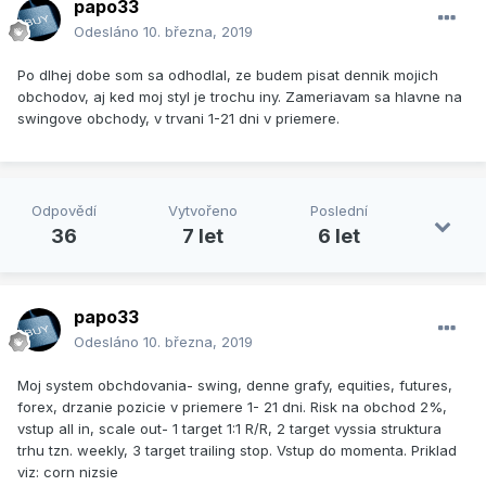
papo33
Odesláno
10. března, 2019
Po dlhej dobe som sa odhodlal, ze budem pisat dennik mojich
obchodov, aj ked moj styl je trochu iny. Zameriavam sa hlavne na
swingove obchody, v trvani 1-21 dni v priemere.
Odpovědí
Vytvořeno
Poslední
36
7 let
6 let
papo33
Odesláno
10. března, 2019
Moj system obchdovania- swing, denne grafy, equities, futures,
forex, drzanie pozicie v priemere 1- 21 dni. Risk na obchod 2%,
vstup all in, scale out- 1 target 1:1 R/R, 2 target vyssia struktura
trhu tzn. weekly, 3 target trailing stop. Vstup do momenta. Priklad
viz: corn nizsie