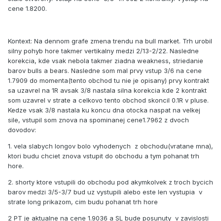
cene 1.8200.
Kontext: Na dennom grafe zmena trendu na bull market. Trh urobil
silny pohyb hore takmer vertikalny medzi 2/13-2/22. Nasledne
korekcia, kde vsak nebola takmer ziadna weakness, striedanie
barov bulls a bears. Nasledne som mal prvy vstup 3/6 na cene
1.7909 do momenta(tento obchod tu nie je opisany) prvy kontrakt
sa uzavrel na 1R avsak 3/8 nastala silna korekcia kde 2 kontrakt
som uzavrel v strate a celkovo tento obchod skoncil 0.1R v pluse.
Kedze vsak 3/8 nastala ku koncu dna otocka naspat na velkej
sile, vstupil som znova na spominanej cene1.7962 z dvoch
dovodov:
1. vela slabych longov bolo vyhodenych z obchodu(vratane mna),
ktori budu chciet znova vstupit do obchodu a tym pohanat trh
hore.
2. shorty ktore vstupili do obchodu pod akymkolvek z troch bycich
barov medzi 3/5-3/7 bud uz vystupili alebo este len vystupia v
strate long prikazom, cim budu pohanat trh hore
2 PT je aktualne na cene 1.9036 a SL bude posunuty v zavislosti