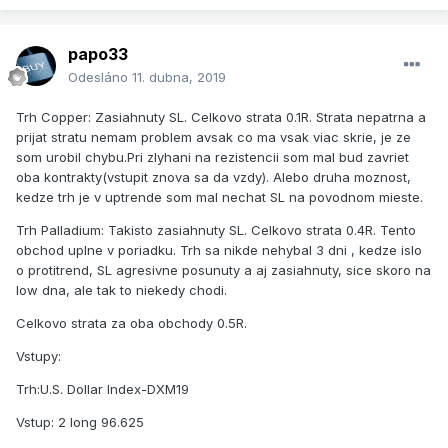
papo33
Odesláno
11. dubna, 2019
Trh Copper: Zasiahnuty SL. Celkovo strata 0.1R. Strata nepatrna a
prijat stratu nemam problem avsak co ma vsak viac skrie, je ze
som urobil chybu.Pri zlyhani na rezistencii som mal bud zavriet
oba kontrakty(vstupit znova sa da vzdy). Alebo druha moznost,
kedze trh je v uptrende som mal nechat SL na povodnom mieste.
Trh Palladium: Takisto zasiahnuty SL. Celkovo strata 0.4R. Tento
obchod uplne v poriadku. Trh sa nikde nehybal 3 dni , kedze islo
o protitrend, SL agresivne posunuty a aj zasiahnuty, sice skoro na
low dna, ale tak to niekedy chodi.
Celkovo strata za oba obchody 0.5R.
Vstupy:
Trh:U.S. Dollar Index-DXM19
Vstup: 2 long 96.625