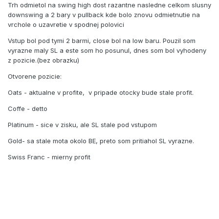
Trh odmietol na swing high dost razantne nasledne celkom slusny
downswing a 2 bary v pullback kde bolo znovu odmietnutie na
vrchole o uzavretie v spodnej polovici
Vstup bol pod tymi 2 barmi, close bol na low baru. Pouzil som
vyrazne maly SL a este som ho posunul, dnes som bol vyhodeny
z pozicie.(bez obrazku)
Otvorene pozicie:
Oats - aktualne v profite, v pripade otocky bude stale profit.
Coffe - detto
Platinum - sice v zisku, ale SL stale pod vstupom
Gold- sa stale mota okolo BE, preto som pritiahol SL vyrazne.
Swiss Franc - mierny profit