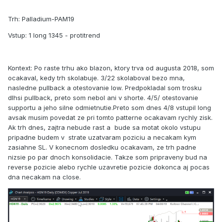
Trh: Palladium-PAM19
Vstup: 1 long 1345 - protitrend
Kontext: Po raste trhu ako blazon, ktory trva od augusta 2018, som
ocakaval, kedy trh skolabuje. 3/22 skolaboval bezo mna,
nasledne pullback a otestovanie low. Predpokladal som trosku
dlhsi pullback, preto som nebol ani v shorte. 4/5/ otestovanie
supportu a jeho silne odmietnutie.Preto som dnes 4/8 vstupil long
avsak musim povedat ze pri tomto patterne ocakavam rychly zisk.
Ak trh dnes, zajtra nebude rast a bude sa motat okolo vstupu
pripadne budem v strate uzatvaram poziciu a necakam kym
zasiahne SL. V konecnom dosledku ocakavam, ze trh padne
nizsie po par dnoch konsolidacie. Takze som pripraveny bud na
reverse pozicie alebo rychle uzavretie pozicie dokonca aj pocas
dna necakam na close.