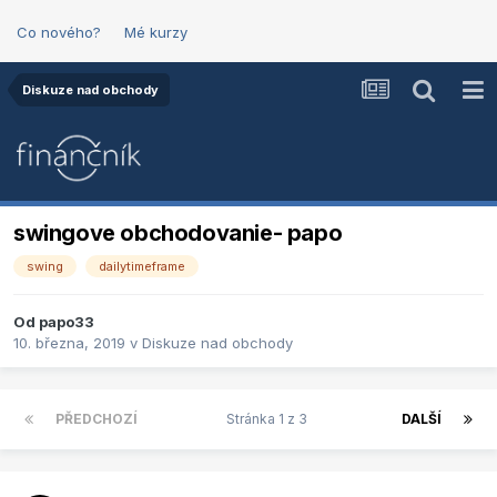
Co nového?
Mé kurzy
Diskuze nad obchody
swingove obchodovanie- papo
swing
dailytimeframe
Od
papo33
10. března, 2019
v
Diskuze nad obchody
PŘEDCHOZÍ
Stránka 1 z 3
DALŠÍ