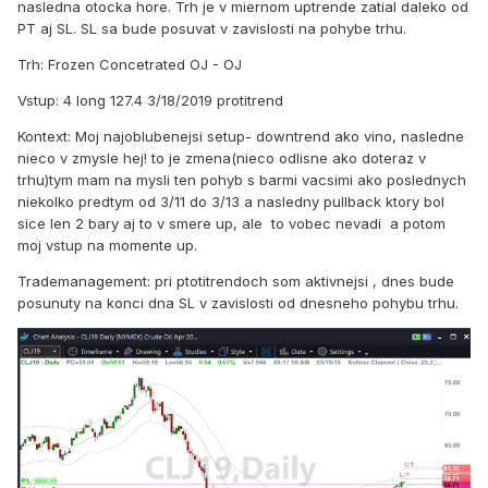
nasledna otocka hore. Trh je v miernom uptrende zatial daleko od
PT aj SL. SL sa bude posuvat v zavislosti na pohybe trhu.
Trh: Frozen Concetrated OJ - OJ
Vstup: 4 long 127.4 3/18/2019 protitrend
Kontext: Moj najoblubenejsi setup- downtrend ako vino, nasledne
nieco v zmysle hej! to je zmena(nieco odlisne ako doteraz v
trhu)tym mam na mysli ten pohyb s barmi vacsimi ako poslednych
niekolko predtym od 3/11 do 3/13 a nasledny pullback ktory bol
sice len 2 bary aj to v smere up, ale to vobec nevadi a potom
moj vstup na momente up.
Trademanagement: pri ptotitrendoch som aktivnejsi , dnes bude
posunuty na konci dna SL v zavislosti od dnesneho pohybu trhu.