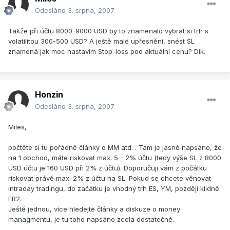
Odesláno
3. srpna, 2007
Takže při účtu 8000-9000 USD by to znamenalo vybrat si trh s
volatilitou 300-500 USD? A ještě malé upřesnění, snést SL
znamená jak moc nastavím Stop-loss pod aktuální cenu? Dík.
Honzin
Odesláno
3. srpna, 2007
Miles,
počtěte si tu pořádně články o MM atd. . Tam je jasně napsáno, že
na 1 obchod, máte riskovat max. 5 - 2% účtu (tedy výše SL z 8000
USD účtu je 160 USD při 2% z účtu). Doporučuji vám z počátku
riskovat právě max. 2% z účtu na SL. Pokud se chcete věnovat
intraday tradingu, do začátku je vhodný trh ES, YM, později klidně
ER2.
Ještě jednou, více hledejte články a diskuze o money
managmentu, je tu toho napsáno zcela dostatečně.