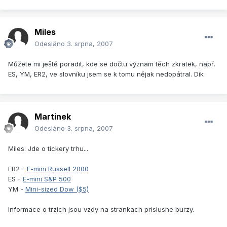
Miles
Odesláno
3. srpna, 2007
Můžete mi ještě poradit, kde se dočtu význam těch zkratek, např.
ES, YM, ER2, ve slovníku jsem se k tomu nějak nedopátral. Dík
Martinek
Odesláno
3. srpna, 2007
Miles: Jde o tickery trhu...
ER2 -
E-mini Russell 2000
ES -
E-mini S&P 500
YM -
Mini-sized Dow ($5)
Informace o trzich jsou vzdy na strankach prislusne burzy.