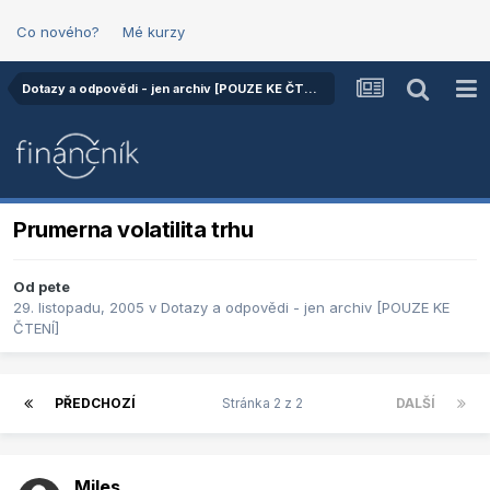
Co nového?
Mé kurzy
Dotazy a odpovědi - jen archiv [POUZE KE ČTENÍ]
Prumerna volatilita trhu
Od
pete
29. listopadu, 2005
v
Dotazy a odpovědi - jen archiv [POUZE KE
ČTENÍ]
PŘEDCHOZÍ
Stránka 2 z 2
DALŠÍ
Miles