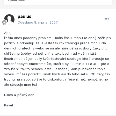
1 year later...
paulus
Odesláno
8. srpna, 2007
Ahoj,
řeším dnes podobný problém - málo času, mohu (a chci) začít jen
poziční a odhaduji, že je ještě tak rok tréningu přede mnou. Na
denních grafech z webu se mi ale hůře dělají rozbory (taky chci
shlížet i průběhy jednotl. dní) a taky bych rád viděl i nižšší
timeframe než jen daily kvůli testování strategie která pracuje se
střednědobými timeframe (15, stačilo by i 30min a 1H a 4H - jde o
zkoušení, tak to nemám ještě ujasněné:). Jak jsi nakonec tohle
vyřešil, můžeš poradit? Jinak bych asi do toho šel s EOD daty, tak
trochu na slepo, spíš je to diskonfortní řešení, než nemožné, no
ale stresuje mne to:)
Díkes & pěkný den.
Pavel