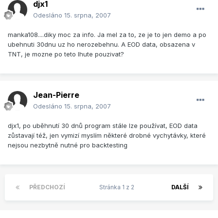
djx1
Odesláno
15. srpna, 2007
manka108....diky moc za info. Ja mel za to, ze je to jen demo a po
ubehnuti 30dnu uz ho nerozebehnu. A EOD data, obsazena v
TNT, je mozne po teto lhute pouzivat?
Jean-Pierre
Odesláno
15. srpna, 2007
djx1, po uběhnutí 30 dnů program stále lze používat, EOD data
zůstavají též, jen vymizí myslím některé drobné vychytávky, které
nejsou nezbytně nutné pro backtesting
PŘEDCHOZÍ
Stránka 1 z 2
DALŠÍ