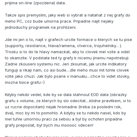
prijima on-line (zpozdena) data.
Takze spis premyslim, jaky web si vybrat a natahat z nej grafy do
meho PC, coz bude umorna prace. Pripadne najit nejaky
jednoduchy programek na prohlizeni.
Jde mi jen o to, najit v grafech urcite formace o kterych se tu pise
(supporty, resistance, hlava/ramena, ctverce, trojuhelniky... ).
Trosku si to do te hlavy namackat, aby to clovek mel vzite a videl
to okamzite. V podstate ted ty grafy k nicemu jinemu nepotrebuji.
Zadne zkouseni systemu nic. Jen zkoumat, jak urcite indikatory
funguji a rikaji nam, co asi bude....dle meho musi mit tohle clovek
vzite jako chuzi. Jak bylo psane v manualu....chce to videt stovky,
mozna tisice grafu:-)
Kdyby nekdo vedel, kde by se dala stahnout EOD data (obrazky
grafu s volume, ze kterych by slo odecitat....klidne pravitkem, si to
uz rucne dopocitam) nejak hromadne (treba za posledni rok,
dva), moc by mi to pomohlo. A kdyby se tu nekdo nasel, kdo by
mel tuhle umornou praci za sebou a byl by ochoten pripadne
grafy preposlat, byl bych mu mooooc vdecen!