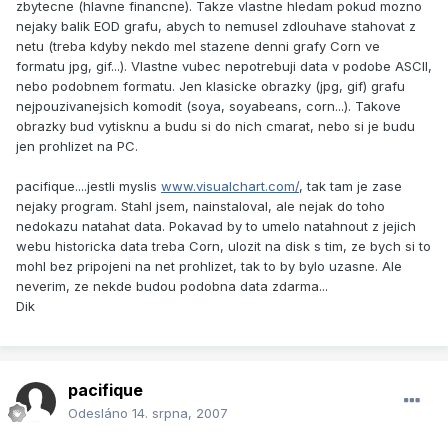
zbytecne (hlavne financne). Takze vlastne hledam pokud mozno
nejaky balik EOD grafu, abych to nemusel zdlouhave stahovat z
netu (treba kdyby nekdo mel stazene denni grafy Corn ve
formatu jpg, gif...). Vlastne vubec nepotrebuji data v podobe ASCII,
nebo podobnem formatu. Jen klasicke obrazky (jpg, gif) grafu
nejpouzivanejsich komodit (soya, soyabeans, corn...). Takove
obrazky bud vytisknu a budu si do nich cmarat, nebo si je budu
jen prohlizet na PC.
pacifique....jestli myslis
www.visualchart.com/
, tak tam je zase
nejaky program. Stahl jsem, nainstaloval, ale nejak do toho
nedokazu natahat data. Pokavad by to umelo natahnout z jejich
webu historicka data treba Corn, ulozit na disk s tim, ze bych si to
mohl bez pripojeni na net prohlizet, tak to by bylo uzasne. Ale
neverim, ze nekde budou podobna data zdarma...
Dik
pacifique
Odesláno
14. srpna, 2007