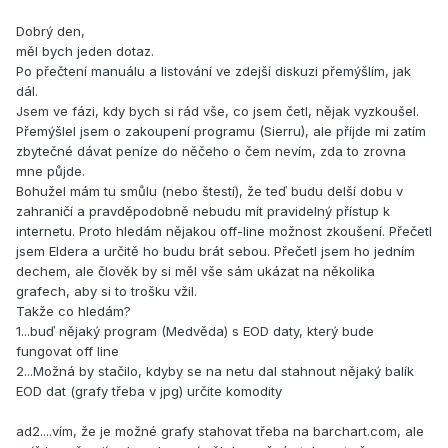
Dobrý den,
měl bych jeden dotaz.
Po přečtení manuálu a listování ve zdejší diskuzi přemýšlím, jak
dál.
Jsem ve fázi, kdy bych si rád vše, co jsem četl, nějak vyzkoušel.
Přemýšlel jsem o zakoupení programu (Sierru), ale příjde mi zatím
zbytečné dávat peníze do něčeho o čem nevím, zda to zrovna
mne půjde.
Bohužel mám tu smůlu (nebo štestí), že teď budu delší dobu v
zahraničí a pravděpodobně nebudu mít pravidelný přístup k
internetu. Proto hledám nějakou off-line možnost zkoušení. Přečetl
jsem Eldera a určitě ho budu brát sebou. Přečetl jsem ho jedním
dechem, ale člověk by si měl vše sám ukázat na několika
grafech, aby si to trošku vžil.
Takže co hledám?
1...buď nějaký program (Medvěda) s EOD daty, který bude
fungovat off line
2...Možná by stačilo, kdyby se na netu dal stahnout nějaký balík
EOD dat (grafy třeba v jpg) určite komodity
ad2....vím, že je možné grafy stahovat třeba na barchart.com, ale