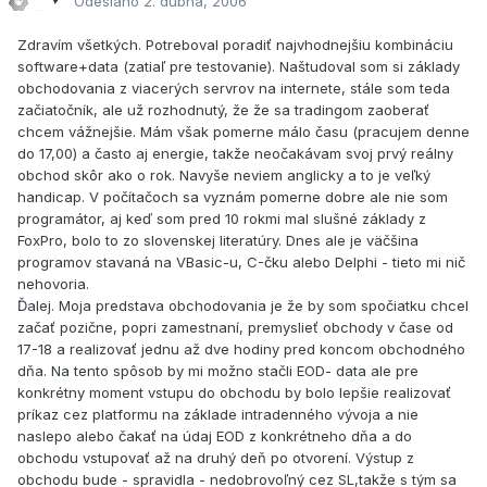
Odesláno
2. dubna, 2006
Zdravím všetkých. Potreboval poradiť najvhodnejšiu kombináciu
software+data (zatiaľ pre testovanie). Naštudoval som si základy
obchodovania z viacerých servrov na internete, stále som teda
začiatočník, ale už rozhodnutý, že že sa tradingom zaoberať
chcem vážnejšie. Mám však pomerne málo času (pracujem denne
do 17,00) a často aj energie, takže neočakávam svoj prvý reálny
obchod skôr ako o rok. Navyše neviem anglicky a to je veľký
handicap. V počítačoch sa vyznám pomerne dobre ale nie som
programátor, aj keď som pred 10 rokmi mal slušné základy z
FoxPro, bolo to zo slovenskej literatúry. Dnes ale je väčšina
programov stavaná na VBasic-u, C-čku alebo Delphi - tieto mi nič
nehovoria.
Ďalej. Moja predstava obchodovania je že by som spočiatku chcel
začať pozične, popri zamestnaní, premyslieť obchody v čase od
17-18 a realizovať jednu až dve hodiny pred koncom obchodného
dňa. Na tento spôsob by mi možno stačli EOD- data ale pre
konkrétny moment vstupu do obchodu by bolo lepšie realizovať
príkaz cez platformu na základe intradenného vývoja a nie
naslepo alebo čakať na údaj EOD z konkrétneho dňa a do
obchodu vstupovať až na druhý deň po otvorení. Výstup z
obchodu bude - spravidla - nedobrovoľný cez SL,takže s tým sa