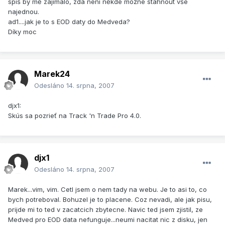
spíš by mě zajímalo, zda není někde možné stahnout vše
najednou.
ad1....jak je to s EOD daty do Medveda?
Díky moc
Marek24
Odesláno
14. srpna, 2007
djx1:
Skús sa pozrieť na Track 'n Trade Pro 4.0.
djx1
Odesláno
14. srpna, 2007
Marek...vim, vim. Cetl jsem o nem tady na webu. Je to asi to, co
bych potreboval. Bohuzel je to placene. Coz nevadi, ale jak pisu,
prijde mi to ted v zacatcich zbytecne. Navic ted jsem zjistil, ze
Medved pro EOD data nefunguje...neumi nacitat nic z disku, jen