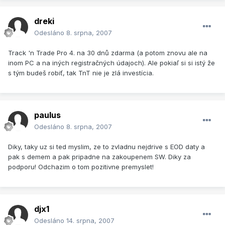
dreki
Odesláno
8. srpna, 2007
Track 'n Trade Pro 4. na 30 dnů zdarma (a potom znovu ale na
inom PC a na iných registračných údajoch). Ale pokiaľ si si istý že
s tým budeš robiť, tak TnT nie je zlá investícia.
paulus
Odesláno
8. srpna, 2007
Diky, taky uz si ted myslim, ze to zvladnu nejdrive s EOD daty a
pak s demem a pak pripadne na zakoupenem SW. Diky za
podporu! Odchazim o tom pozitivne premyslet!
djx1
Odesláno
14. srpna, 2007