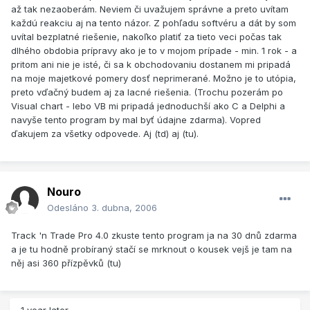
až tak nezaoberám. Neviem či uvažujem správne a preto uvítam
každú reakciu aj na tento názor. Z pohľadu softvéru a dát by som
uvítal bezplatné riešenie, nakoľko platiť za tieto veci počas tak
dlhého obdobia prípravy ako je to v mojom prípade - min. 1 rok - a
pritom ani nie je isté, či sa k obchodovaniu dostanem mi pripadá
na moje majetkové pomery dosť neprimerané. Možno je to utópia,
preto vďačný budem aj za lacné riešenia. (Trochu pozerám po
Visual chart - lebo VB mi pripadá jednoduchší ako C a Delphi a
navyše tento program by mal byť údajne zdarma). Vopred
ďakujem za všetky odpovede. Aj (td) aj (tu).
Nouro
Odesláno
3. dubna, 2006
Track 'n Trade Pro 4.0 zkuste tento program ja na 30 dnů zdarma
a je tu hodně probíraný stačí se mrknout o kousek vejš je tam na
něj asi 360 přízpěvků (tu)