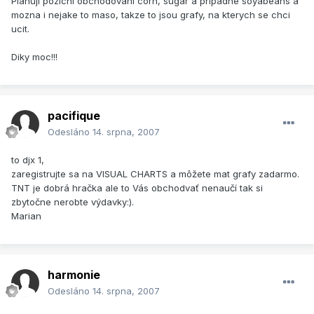
Planuji pozicni obchodovani corn, sugar a pripadne soyabeans a
mozna i nejake to maso, takze to jsou grafy, na kterych se chci
ucit.
Diky moc!!!
pacifique
Odesláno
14. srpna, 2007
to djx 1,
zaregistrujte sa na VISUAL CHARTS a môžete mat grafy zadarmo.
TNT je dobrá hračka ale to Vás obchodvať nenaučí tak si
zbytočne nerobte výdavky:).
Marian
harmonie
Odesláno
14. srpna, 2007