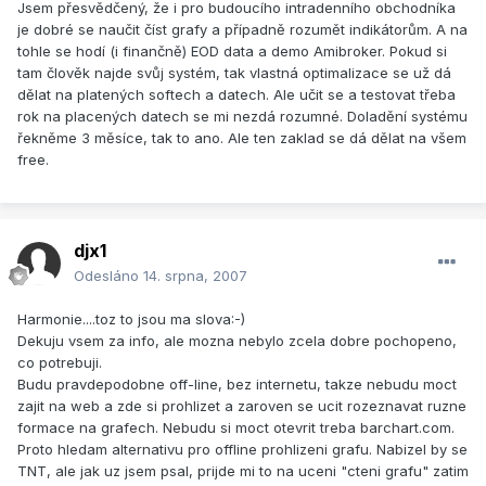
Jsem přesvědčený, že i pro budoucího intradenního obchodníka
je dobré se naučit číst grafy a případně rozumět indikátorům. A na
tohle se hodí (i finančně) EOD data a demo Amibroker. Pokud si
tam člověk najde svůj systém, tak vlastná optimalizace se už dá
dělat na platených softech a datech. Ale učit se a testovat třeba
rok na placených datech se mi nezdá rozumné. Doladění systému
řekněme 3 měsíce, tak to ano. Ale ten zaklad se dá dělat na všem
free.
djx1
Odesláno
14. srpna, 2007
Harmonie....toz to jsou ma slova:-)
Dekuju vsem za info, ale mozna nebylo zcela dobre pochopeno,
co potrebuji.
Budu pravdepodobne off-line, bez internetu, takze nebudu moct
zajit na web a zde si prohlizet a zaroven se ucit rozeznavat ruzne
formace na grafech. Nebudu si moct otevrit treba barchart.com.
Proto hledam alternativu pro offline prohlizeni grafu. Nabizel by se
TNT, ale jak uz jsem psal, prijde mi to na uceni "cteni grafu" zatim