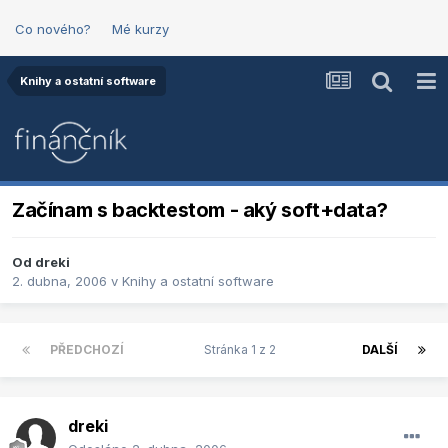
Co nového?
Mé kurzy
Knihy a ostatní software
Začínam s backtestom - aký soft+data?
Od
dreki
2. dubna, 2006
v
Knihy a ostatní software
PŘEDCHOZÍ
Stránka 1 z 2
DALŠÍ
dreki