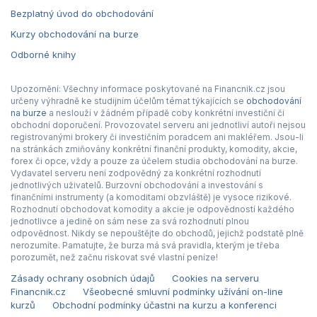
Bezplatný úvod do obchodování
Kurzy obchodování na burze
Odborné knihy
Upozornění: Všechny informace poskytované na Financnik.cz jsou
určeny výhradně ke studijním účelům témat týkajících se
obchodování
na burze
a neslouží v žádném případě coby konkrétní investiční či
obchodní doporučení. Provozovatel serveru ani jednotliví autoři nejsou
registrovanými brokery či investičním poradcem ani makléřem. Jsou-li
na stránkách zmiňovány konkrétní finanční produkty, komodity, akcie,
forex či opce, vždy a pouze za účelem studia obchodování na burze.
Vydavatel serveru není zodpovědný za konkrétní rozhodnutí
jednotlivých uživatelů. Burzovní obchodování a investování s
finančními instrumenty (a komoditami obzvláště) je vysoce rizikové.
Rozhodnutí obchodovat komodity a akcie je odpovědností každého
jednotlivce a jedině on sám nese za svá rozhodnutí plnou
odpovědnost. Nikdy se nepouštějte do obchodů, jejichž podstatě plně
nerozumíte. Pamatujte, že burza má svá pravidla, kterým je třeba
porozumět, než začnu riskovat své vlastní peníze!
Zásady ochrany osobních údajů
Cookies na serveru
Financnik.cz
Všeobecné smluvní podmínky užívání on-line
kurzů
Obchodní podmínky účastni na kurzu a konferenci