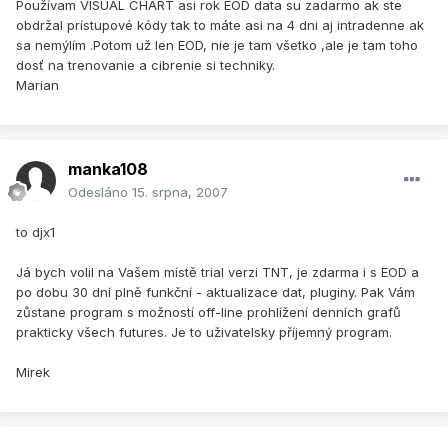
Používam VISUAL CHART asi rok EOD data su zadarmo ak ste
obdržal prístupové kódy tak to máte asi na 4 dni aj intradenne ak
sa nemýlím .Potom už len EOD, nie je tam všetko ,ale je tam toho
dosť na trenovanie a cibrenie si techniky.
Marian
manka108
Odesláno
15. srpna, 2007
to djx1
Já bych volil na Vašem místě trial verzi TNT, je zdarma i s EOD a
po dobu 30 dní plně funkční - aktualizace dat, pluginy. Pak Vám
zůstane program s možností off-line prohlížení denních grafů
prakticky všech futures. Je to uživatelsky příjemný program.
Mirek