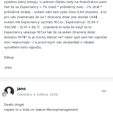
systému který testuju. V jednom článku tady na finančníkovi jsem
četl že se Expectancy = (% zisků * průměrný zisk) - (% ztrát *
průměrná ztráta) .. ovšem vám tam vyšlo číslo 0,64 (myslim).. a to
pro vás znamenalo že za 1 ztracený dolar jste dostali 1,64$ ..
ovšem mě Expectancy vychází 167,xx ; Expectancy= (0,59 *
330,58) - (0,41 * 64,7) .. znamená to teda že když mi to
Expectancy ukazuje 167,xx tak že za jeden ztracený dolar
dostanu 167$? to je trochu blbost ne? nebo spíš sem ten výpočet
moc nepochopil :-) a prosil bych vás zkušenější o nějaké
vysvětlení toho výpočtu.
Děkuji
Jirka
jano
Odesláno
4. května, 2006
Death_Angel
najdes to u Sida vo vlakne Moneymanagement