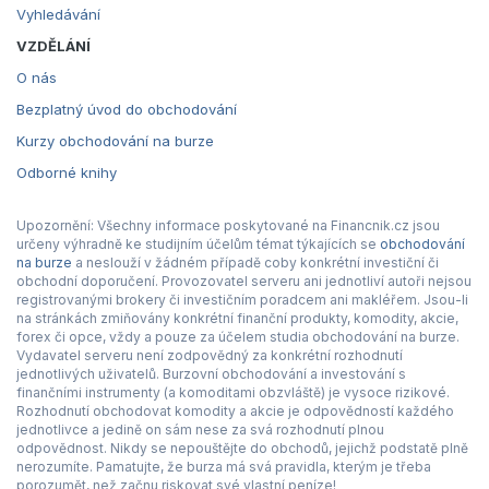
Vyhledávání
VZDĚLÁNÍ
O nás
Bezplatný úvod do obchodování
Kurzy obchodování na burze
Odborné knihy
Upozornění: Všechny informace poskytované na Financnik.cz jsou
určeny výhradně ke studijním účelům témat týkajících se
obchodování
na burze
a neslouží v žádném případě coby konkrétní investiční či
obchodní doporučení. Provozovatel serveru ani jednotliví autoři nejsou
registrovanými brokery či investičním poradcem ani makléřem. Jsou-li
na stránkách zmiňovány konkrétní finanční produkty, komodity, akcie,
forex či opce, vždy a pouze za účelem studia obchodování na burze.
Vydavatel serveru není zodpovědný za konkrétní rozhodnutí
jednotlivých uživatelů. Burzovní obchodování a investování s
finančními instrumenty (a komoditami obzvláště) je vysoce rizikové.
Rozhodnutí obchodovat komodity a akcie je odpovědností každého
jednotlivce a jedině on sám nese za svá rozhodnutí plnou
odpovědnost. Nikdy se nepouštějte do obchodů, jejichž podstatě plně
nerozumíte. Pamatujte, že burza má svá pravidla, kterým je třeba
porozumět, než začnu riskovat své vlastní peníze!