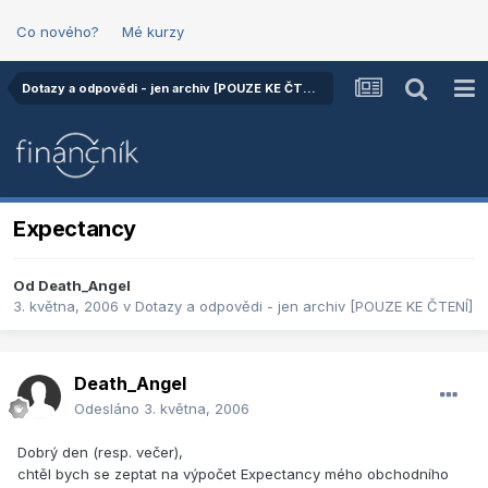
Co nového?
Mé kurzy
Dotazy a odpovědi - jen archiv [POUZE KE ČTENÍ]
Expectancy
Od
Death_Angel
3. května, 2006
v
Dotazy a odpovědi - jen archiv [POUZE KE ČTENÍ]
Death_Angel
Odesláno
3. května, 2006
Dobrý den (resp. večer),
chtěl bych se zeptat na výpočet Expectancy mého obchodního