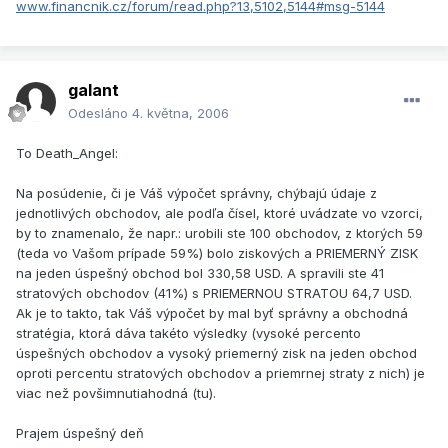
www.financnik.cz/forum/read.php?13,5102,5144#msg-5144
galant
Odesláno
4. května, 2006
To Death_Angel:
Na posúdenie, či je Váš výpočet správny, chýbajú údaje z
jednotlivých obchodov, ale podľa čísel, ktoré uvádzate vo vzorci,
by to znamenalo, že napr.: urobili ste 100 obchodov, z ktorých 59
(teda vo Vašom prípade 59%) bolo ziskových a PRIEMERNÝ ZISK
na jeden úspešný obchod bol 330,58 USD. A spravili ste 41
stratových obchodov (41%) s PRIEMERNOU STRATOU 64,7 USD.
Ak je to takto, tak Váš výpočet by mal byť správny a obchodná
stratégia, ktorá dáva takéto výsledky (vysoké percento
úspešných obchodov a vysoký priemerný zisk na jeden obchod
oproti percentu stratových obchodov a priemrnej straty z nich) je
viac než povšimnutiahodná (tu).
Prajem úspešný deň