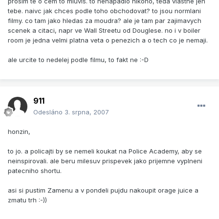
prosim te o cem to mluvis. to nenapadlo nikoho, teda vlastne jen
tebe. naivc jak chces podle toho obchodovat? to jsou normlani
filmy. co tam jako hledas za moudra? ale je tam par zajimavych
scenek a citaci, napr ve Wall Streetu od Douglese. no i v boiler
room je jedna velmi platna veta o penezich a o tech co je nemaji.
ale urcite to nedelej podle filmu, to fakt ne :-D
911
Odesláno
3. srpna, 2007
honzin,
to jo. a policajti by se nemeli koukat na Police Academy, aby se
neinspirovali. ale beru milesuv prispevek jako prijemne vyplneni
patecniho shortu.
asi si pustim Zamenu a v pondeli pujdu nakoupit orage juice a
zmatu trh :-))