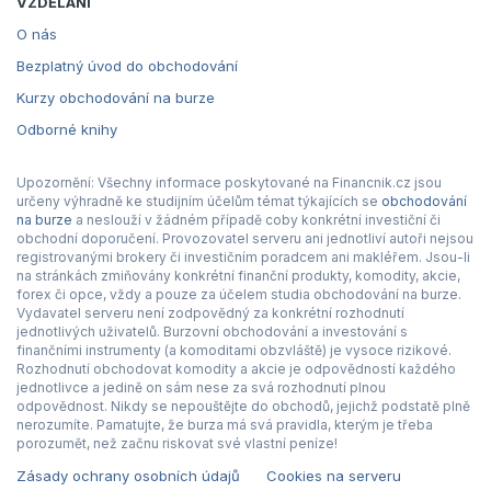
VZDĚLÁNÍ
O nás
Bezplatný úvod do obchodování
Kurzy obchodování na burze
Odborné knihy
Upozornění: Všechny informace poskytované na Financnik.cz jsou
určeny výhradně ke studijním účelům témat týkajících se
obchodování
na burze
a neslouží v žádném případě coby konkrétní investiční či
obchodní doporučení. Provozovatel serveru ani jednotliví autoři nejsou
registrovanými brokery či investičním poradcem ani makléřem. Jsou-li
na stránkách zmiňovány konkrétní finanční produkty, komodity, akcie,
forex či opce, vždy a pouze za účelem studia obchodování na burze.
Vydavatel serveru není zodpovědný za konkrétní rozhodnutí
jednotlivých uživatelů. Burzovní obchodování a investování s
finančními instrumenty (a komoditami obzvláště) je vysoce rizikové.
Rozhodnutí obchodovat komodity a akcie je odpovědností každého
jednotlivce a jedině on sám nese za svá rozhodnutí plnou
odpovědnost. Nikdy se nepouštějte do obchodů, jejichž podstatě plně
nerozumíte. Pamatujte, že burza má svá pravidla, kterým je třeba
porozumět, než začnu riskovat své vlastní peníze!
Zásady ochrany osobních údajů
Cookies na serveru