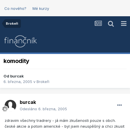
Co nového?
Mé kurzy
Brokeři
komodity
Od
burcak
6. března, 2005
v
Brokeři
burcak
Odesláno
6. března, 2005
zdravim všechny tradrery - já mám zkušenosti pouze s obch.
české akcie a potom americké - byl jsem neuspěšný a chci zkusit