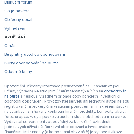
Diskuzní fórum
Co je nového
Oblíbený obsah
Vyhledávání
VZDĚLÁNÍ
O nás
Bezplatný úvod do obchodování
Kurzy obchodování na burze
Odborné knihy
Upozornění: Všechny informace poskytované na Financnik.cz jsou
určeny výhradně ke studijním účelům témat týkajících se
obchodování
na burze
a neslouží v žádném případě coby konkrétní investiční či
obchodní doporučení. Provozovatel serveru ani jednotliví autoři nejsou
registrovanými brokery či investičním poradcem ani makléřem. Jsou-li
na stránkách zmiňovány konkrétní finanční produkty, komodity, akcie,
forex či opce, vždy a pouze za účelem studia obchodování na burze.
Vydavatel serveru není zodpovědný za konkrétní rozhodnutí
jednotlivých uživatelů. Burzovní obchodování a investování s
finančními instrumenty (a komoditami obzvláště) je vysoce rizikové.