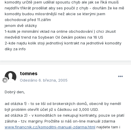
komodity určitě jsem udělal spoustu chyb ale jak se říká musíš
nejddřív třikrát prodělat aby ses poučil z chyb - doufám že ke mě
komodity budou milosrdnější než akcie se kterými jsem
obchodoval před 11.zářím
jenom dvě otázky
1-kolik je minimální vklad na online obchodování ) chci zkusit
medvědí trend na Soybean Oil čekám pokles na 16 US
2-kde najdu kolik stoji jednotlivý kontrakt na jednotlivé komodity
díky za info
tomnes
Odesláno
6. března, 2005
Dobrý den,
ad otázka 1) - to se liší od brokerských domů, obecně by neměl
být problém otevřít účet již s částkou od 3,000 USD.
ad otázka 2) - v komoditách se nekupují kontrakty, pouze se platí
záloha - tzv. marginy. Pročtěte si náš on-line manuál zdarma
www.financnik.cz/komoditni-manual-zdarma.html
najdete tam i