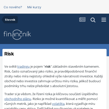
Co nového?
Mé kurzy
Slovník
Risk
Ve světě
tradingu
je pojem "
risk
" základním stavebním kamenem.
Risk, často označovaný jako riziko, je pravděpodobnost finanční
ztráty nebo míra nejistoty ohledně výše návratnosti investice. Každý
obchod nebo investice zahrnuje určitou míru rizika, jelikož budoucí
podmínky trhu nelze předvídat s absolutní jistotou.
Trader si je vědom, že řízení rizika je klíčovou součástí úspěšného
obchodního plánu
. Riziko je možné kvantifikovat a měřit pomocí
různých metrik, jako je například
volatilita
, která vyjadřuje míru
variability ceny aktiva. Další běžně používaným ukazatelem je