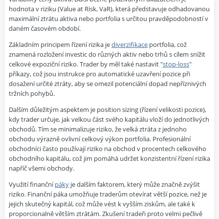
hodnota v riziku (Value at Risk, VaR), která představuje odhadovanou
maximální ztrátu aktiva nebo portfolia s určitou pravděpodobností v
daném časovém období.
Základním principem řízení rizika je
diverzifikace
portfolia, což
znamená rozložení investic do různých aktiv nebo trhů s cílem snížit
celkové expoziční riziko. Trader by měl také nastavit "
stop-loss
"
příkazy, což jsou instrukce pro automatické uzavření pozice při
dosažení určité ztráty, aby se omezil potenciální dopad nepříznivých
tržních pohybů.
Dalším důležitým aspektem je position sizing (řízení velikosti pozice),
kdy trader určuje, jak velkou část svého kapitálu vloží do jednotlivých
obchodů. Tím se minimalizuje riziko, že velká ztráta z jednoho
obchodu výrazně ovlivní celkový výkon portfolia. Profesionální
obchodníci často používají riziko na obchod v procentech celkového
obchodního kapitálu, což jim pomáhá udržet konzistentní řízení rizika
napříč všemi obchody.
Využití finanční
páky
je dalším faktorem, který může značně zvýšit
riziko. Finanční páka umožňuje traderům otevírat větší pozice, než je
jejich skutečný kapitál, což může vést k vyšším ziskům, ale také k
proporcionalně větším ztrátám. Zkušení tradeři proto velmi pečlivě