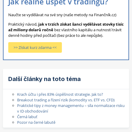
Jak reálně uspět v tradingu?
Naučte se vydělávat na své sny (naše metody na Finančník.cz)
Praktický návod,
jak v trzích získat šanci vydělávat stovky tisíc
až miliony dolarů ročně
bez vlastního kapitálu a nutností trávit
denně hodiny před počítači (bez práce to ale nepůjde).
>> Získat kurz zdarma <<
Další články na toto téma
Krach účtu i přes 83% úspěšnost strategie. Jak to?
Breakout trading a řízení rizik (komodity vs. ETF vs. CFD)
Praktické tipy z money managementu – síla normalizace risku
v ID obchodování
Černá labuť
Pozor na černé labutě