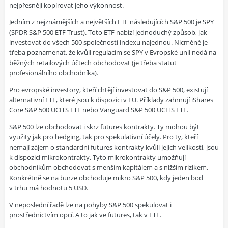
nejpřesněji kopírovat jeho výkonnost.
Jedním z nejznámějších a největších ETF následujících S&P 500 je SPY
(SPDR S&P 500 ETF Trust). Toto ETF nabízí jednoduchý způsob, jak
investovat do všech 500 společností indexu najednou. Nicméně je
třeba poznamenat, že kvůli regulacím se SPY v Evropské unii nedá na
běžných retailových účtech obchodovat (je třeba statut
profesionálního obchodníka).
Pro evropské investory, kteří chtějí investovat do S&P 500, existují
alternativní ETF, které jsou k dispozici v EU. Příklady zahrnují iShares
Core S&P 500 UCITS ETF nebo Vanguard S&P 500 UCITS ETF.
S&P 500 lze obchodovat i skrz futures kontrakty. Ty mohou být
využity jak pro hedging, tak pro spekulativní účely. Pro ty, kteří
nemají zájem o standardní futures kontrakty kvůli jejich velikosti, jsou
k dispozici mikrokontrakty. Tyto mikrokontrakty umožňují
obchodníkům obchodovat s menším kapitálem a s nižším rizikem.
Konkrétně se na burze obchoduje mikro S&P 500, kdy jeden bod
v trhu má hodnotu 5 USD.
V neposlední řadě lze na pohyby S&P 500 spekulovat i
prostřednictvím opcí. A to jak ve futures, tak v ETF.