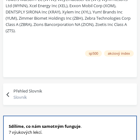
sp500
akciový index
Přehled Slovnik
Slovník
Sdílíme, co nám samotným funguje
.
7 výukových lekcí.