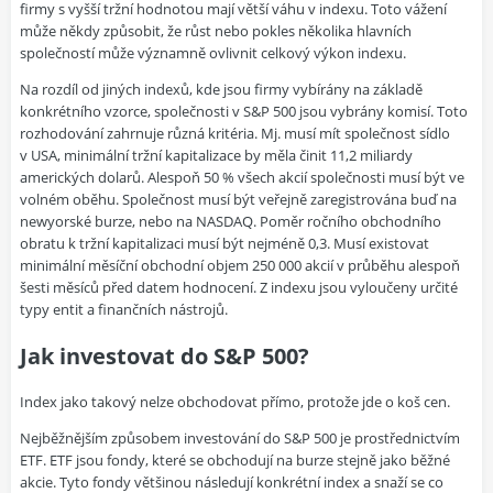
firmy s vyšší tržní hodnotou mají větší váhu v indexu. Toto vážení
může někdy způsobit, že růst nebo pokles několika hlavních
společností může významně ovlivnit celkový výkon indexu.
Na rozdíl od jiných indexů, kde jsou firmy vybírány na základě
konkrétního vzorce, společnosti v S&P 500 jsou vybrány komisí. Toto
rozhodování zahrnuje různá kritéria. Mj. musí mít společnost sídlo
v USA, minimální tržní kapitalizace by měla činit 11,2 miliardy
amerických dolarů. Alespoň 50 % všech akcií společnosti musí být ve
volném oběhu. Společnost musí být veřejně zaregistrována buď na
newyorské burze, nebo na NASDAQ. Poměr ročního obchodního
obratu k tržní kapitalizaci musí být nejméně 0,3. Musí existovat
minimální měsíční obchodní objem 250 000 akcií v průběhu alespoň
šesti měsíců před datem hodnocení. Z indexu jsou vyloučeny určité
typy entit a finančních nástrojů.
Jak investovat do S&P 500?
Index jako takový nelze obchodovat přímo, protože jde o koš cen.
Nejběžnějším způsobem investování do S&P 500 je prostřednictvím
ETF. ETF jsou fondy, které se obchodují na burze stejně jako běžné
akcie. Tyto fondy většinou následují konkrétní index a snaží se co