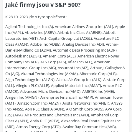
Jaké firmy jsou v S&P 500?
K 28.10. 2023 jde o tyto společnosti:
Agilent Technologies Inc (A), American Airlines Group Inc (AAL), Apple Inc (AAPL), Abbvie Inc (ABBV), Airbnb Inc Class A (ABNB), Abbott Laboratories (ABT), Arch Capital Group Ltd (ACGL), Accenture PLC Class A (ACN), Adobe Inc (ADBE), Analog Devices Inc (ADI), Archer-Daniels-Midland Co (ADM), Automatic Data Processing Inc (ADP), Autodesk Inc (ADSK), Ameren Corp (AEE), American Electric Power Company Inc (AEP), AES Corp (AES), Aflac Inc (AFL), American International Group Inc (AIG), Assurant Inc (AIZ), Arthur J. Gallagher & Co (AJG), Akamai Technologies Inc (AKAM), Albemarle Corp (ALB), Align Technology Inc (ALGN), Alaska Air Group Inc (ALK), Allstate Corp (ALL), Allegion PLC (ALLE), Applied Materials Inc (AMAT), Amcor PLC (AMCR), Advanced Micro Devices Inc (AMD), AMETEK Inc (AME), Amgen Inc (AMGN), Ameriprise Financial Inc (AMP), American Tower (AMT), Amazon.com Inc (AMZN), Arista Networks Inc (ANET), ANSYS Inc (ANSS), Aon PLC Class A (AON), A O Smith Corp (AOS), APA Corp (US) (APA), Air Products and Chemicals Inc (APD), Amphenol Corp Class A (APH), Aptiv PLC (APTV), Alexandria Real Estate Equities Inc (ARE), Atmos Energy Corp (ATO), AvalonBay Communities (AVB), Broadcom Inc (AVGO), Avery Dennison Corp (AVY), American Water Works Company Inc (AWK), Axon Enterprise Inc (AXON), American Express Co (AXP), Autozone Inc (AZO), Boeing Co (BA), Bank of America Corp (BAC), Ball Corp (BALL), Baxter International Inc (BAX), Bath & Body Works Inc (BBWI), Best Buy Co Inc (BBY), Becton Dickinson and Co (BDX), Franklin Resources Inc (BEN), Brown-Forman Corp Class B (BF.B), Bunge Ltd (BG), Biogen Inc (BIIB), Bio Rad Laboratories Inc Class A (BIO), Bank of New York Mellon Corp (BK), Booking Holdings Inc (BKNG), Baker Hughes Company Class A (BKR), BlackRock Inc (BLK), Bristol-Myers Squibb Co (BMY), Broadridge Financial Solutions Inc (BR), Berkshire Hathaway Inc Class B (BRK.B), Brown & Brown Inc (BRO), Boston Scientific Corp (BSX), Borgwarner Inc (BWA), Blackstone Inc (BX), Boston Properties (BXP), Citigroup Inc (C), Conagra Brands Inc (CAG), Cardinal Health Inc (CAH), Carrier Global Corp (CARR), Caterpillar Inc (CAT), Chubb Ltd (CB), Cboe Global Markets Inc (CBOE), CBRE Group Inc Class A (CBRE), Crown Castle Inc (CCI), Carnival Corp (CCL), Ceridian HCM Holding Inc (CDAY), Cadence Design Systems Inc (CDNS), CDW Corp (CDW), Celanese Corp (CE), Constellation Energy Corp (CEG), CF Industries Holdings Inc (CF), Citizens Financial Group Inc (CFG), Cigna Group (CI), Cincinnati Financial Corp (CINF), Colgate-Palmolive Co (CL), Clorox Co (CLX), Comerica Inc (CMA), Comcast Corp Class A (CMCSA), CME Group Inc Class A (CME), Chipotle Mexican Grill Inc (CMG), Cummins Inc (CMI), CMS Energy Corp (CMS), Centene Corp (CNC), CenterPoint Energy Inc (CNP), Capital One Financial Corp (COF), Cooper Companies Inc (COO), Conocophillips (COP), Cencora Inc (COR), Costco Wholesale Corp (COST), Campbell Soup Co (CPB), Copart Inc (CPRT), Camden Property Trust (CPT), Charles River Laboratories International Inc (CRL), Salesforce Inc (CRM), Cisco Systems Inc (CSCO), CoStar Group Inc (CSGP), CSX Corp (CSX), Cintas Corp (CTAS), Catalent Inc (CTLT), Coterra Energy Inc (CTRA), Cognizant Technology Solutions Corp Class A (CTSH), Corteva Inc (CTVA), CVS Health Corp (CVS), Chevron Corp (CVX), Caesars Entertainment Inc (CZR), Dominion Energy Inc (D), Delta Air Lines Inc (DAL), Dupont De Nemours Inc (DD), Deere & Co (DE), Discover Financial Services (DFS), Dollar General Corp (DG), Quest Diagnostics Inc (DGX), DR Horton Inc (DHI), Danaher Corp (DHR), Walt Disney Co (DIS), Digital Realty Trust (DLR), Dollar Tree Inc (DLTR), Dover Corp (DOV), Dow Inc (DOW), Domino's Pizza Inc (DPZ), Darden Restaurants Inc (DRI), DTE Energy Co (DTE), Duke Energy Corp (DUK), DaVita Inc (DVA), Devon Energy Corp (DVN), Dexcom Inc (DXCM), Electronic Arts Inc (EA), eBay Inc (EBAY), Ecolab Inc (ECL), Consolidated Edison Inc (ED), Equifax Inc (EFX), Everest Group Ltd (EG), Edison International (EIX), Estee Lauder Companies Inc Class A (EL), Elevance Health Inc (ELV), Eastman Chemical Co (EMN), Emerson Electric Co (EMR), Enphase Energy Inc (ENPH), EOG Resources Inc (EOG), Epam Systems Inc (EPAM), Equinix Inc (EQIX), Equity Residential (EQR), EQT Corp (EQT), Eversource Energy (ES), Essex Property Trust (ESS), Eaton Corporation PLC (ETN), Entergy Corp (ETR), ETSY Inc (ETSY), Evergy Inc (EVRG), Edwards Lifesciences Corp (EW), Exelon Corp (EXC), Expeditors International of Washington Inc (EXPD), Expedia Group Inc (EXPE), Extra Space Storage Inc (EXR), Ford Motor Co (F), Diamondback Energy Inc (FANG), Fastenal Co (FAST), Freeport-McMoRan Inc (FCX), Factset Research Systems Inc (FDS), FedEx Corp (FDX), FirstEnergy Corp (FE), F5 Inc (FFIV), Fiserv Inc (FI), Fair Isaac Corp (FICO), Fidelity National Information Services Inc (FIS), Fifth Third Bancorp (FITB), Fleetcor Technologies Inc (FLT), FMC Corp (FMC), Fox Corp Class B (FOX), Fox Corp Class A (FOXA), Federal Realty Investment Trust (FRT), First Solar Inc (FSLR), Fortinet Inc (FTNT), Fortive Corp (FTV), General Dynamics Corp (GD), General Electric Co (GE), GE Healthcare Technologies Inc (GEHC), Gen Digital Inc (GEN), Gilead Sciences Inc (GILD), General Mills Inc (GIS), Globe Life Inc (GL), Corning Inc (GLW), General Motors Co (GM), Generac Holdings Inc (GNRC), Alphabet Inc Class C (GOOG), Alphabet Inc Class A (GOOGL), Genuine Parts Co (GPC), Global Payments Inc (GPN), Garmin Ltd (GRMN), Goldman Sachs Group Inc (GS), WW Grainger Inc (GWW), Halliburton Co (HAL), Hasbro Inc (HAS), Huntington Bancshares Inc (HBAN), HCA Healthcare Inc (HCA), Home Depot Inc (HD), Hess Corp (HES), Hartford Financial Services Group Inc (HIG), Huntington Ingalls Industries Inc (HII), Hilton Worldwide Holdings Inc (HLT), Hologic Inc (HOLX), Honeywell International Inc (HON), Hewlett Packard Enterprise Co (HPE), HP Inc (HPQ), Hormel Foods Corp (HRL), Henry Schein Inc (HSIC), Host Hotels & Resorts Inc (HST), Hershey Co (HSY), Hubbell Inc (HUBB), Humana Inc (HUM), Howmet Aerospace Inc (HWM), Church & Dwight Co Inc (CHD), CH Robinson Worldwide Inc (CHRW), Charter Communications Inc Class A (CHTR), International Business Machines Corp (IBM), Intercontinental Exchange Inc (ICE), IDEXX Laboratories Inc (IDXX), IDEX Corp (IEX), International Flavors & Fragrances Inc (IFF), Illumina Inc (ILMN), Incyte Corp (INCY), Intel Corp (INTC), Intuit Inc (INTU), Invitation Homes Inc (INVH), International Paper Co (IP), Interpublic Group of Companies Inc (IPG), IQVIA Holdings Inc (IQV), Ingersoll Rand Inc (IR), Iron Mountain Inc (IRM), Intuitive Surgical Inc (ISRG), Gartner Inc (IT), Illinois Tool Works Inc (ITW), Invesco Ltd (IVZ), Jacobs Solutions Inc (J), J B Hunt Transport Services Inc (JBHT), Johnson Controls International PLC (JCI), Jack Henry & Associates Inc (JKHY), Johnson & Johnson (JNJ), Juniper Networks Inc (JNPR), JPMorgan Chase & Co (JPM), Kellanova (K), Keurig Dr Pepper Inc (KDP), KeyCorp (KEY), Keysight Technologies Inc (KEYS), Kraft Heinz Co (KHC), Kimco Realty (KIM), KLA Corp (KLAC), Kimberly-Clark Corp (KMB), Kinder Morgan Inc (KMI), Carmax Inc (KMX), Coca-Cola Co (KO), Kroger Co (KR), Kenvue Inc (KVUE), Loews Corp (L), Leidos Holdings Inc (LDOS), Lennar Corp (LEN), Laboratory Corporation of America Holdings (LH), L3Harris Technologies Inc (LHX), Linde PLC (LIN), LKQ Corp (LKQ), Eli Lilly and Co (LLY), Lockheed Martin Corp (LMT), Alliant Energy Corp (LNT), Lowe's Companies Inc (LOW), Lam Research Corp (LRCX), Lululemon Athletica Inc (LULU), Southwest Airlines Co (LUV), Las Vegas Sands Corp (LVS), Lamb Weston Holdings Inc (LW), LyondellBasell Industries NV Class A (LYB), Live Nation Entertainment Inc (LYV), Mastercard Inc Class A (MA), Mid America Apartment Communities (MAA), Marriott International Inc Class A (MAR), Masco Corp (MAS), McDonald's Corp (MCD), McKesson Corp (MCK), Moody's Corp (MCO), Mondelez International Inc Class A (MDLZ), Medtronic PLC (MDT), MetLife Inc (MET), Meta Platforms Inc Class A (META), MGM Resorts International (MGM), Mohawk Industries Inc (MHK), Microchip Technology Inc (MCHP), McCormick & Company Inc Non-Voting (MKC), Marketaxess Holdings Inc (MKTX), Martin Marietta Materials Inc (MLM), Marsh & McLennan Companies Inc (MMC), 3M Co (MMM), Monster Beverage Corp (MNST), Altria Group Inc (MO), Molina Healthcare Inc (MOH), Mosaic Co (MOS), Marathon Petroleum Corp (MPC), Monolithic Power Systems Inc (MPWR), Merck & Co Inc (MRK), Moderna Inc (MRNA), Marathon Oil Corp (MRO), Morgan Stanley (MS), MSCI Inc (MSCI), Microsoft Corp (MSFT), Motorola Solutions Inc (MSI), M&T Bank Corp (MTB), Mettler-Toledo International Inc (MTD), Match Group Inc (MTCH), Micron Technology Inc (MU), Norwegian Cruise Line Holdings Ltd (NCLH), Nasdaq Inc (NDAQ), Nordson Corp (NDSN), Nextera Energy Inc (NEE), Newmont Corporation (NEM), Netflix Inc (NFLX), NiSource Inc (NI), Nike Inc Class B (NKE), Northrop Grumman Corp (NOC), ServiceNow Inc (NOW), NRG Energy Inc (NRG), Norfolk Southern Corp (NSC), NetApp Inc (NTAP), Northern Trust Corp (NTRS), Nucor Corp (NUE), NVIDIA Corp (NVDA), NVR Inc (NVR), News Corp Class B (NWS), News Corp Class A (NWSA), NXP Semiconductors NV (NXPI), Realty Income Corp (O), Old Dominion Freight Line Inc (ODFL), ONEOK Inc (OKE), Omnicom Group Inc (OMC), ON Semiconductor Corp (ON), Oracle Corp (ORCL), O'Reilly Automotive Inc (ORLY), Otis Worldwide Corp (OTIS), Occidental Petroleum Corp (OXY), Palo Alto Networks Inc (PANW), Paramount Global Class B (PARA), Paycom Software Inc (PAYC), Paychex Inc (PAYX), Paccar Inc (PCAR), PG&E Corp (PCG), Healthpeak Properties Inc (PEAK), Public Service Enterprise Group Inc (PEG), PepsiCo Inc (PEP), Pfizer Inc (PFE), Principal Financial Group Inc (PFG), Procter & Gamble Co (PG), Progressive Corp (PGR), Parker-Hannifin Corp (PH), Pultegroup Inc (PHM), Packaging Corp of America (PKG), Prologis Inc (PLD), Philip Morris International Inc (PM), PNC Financial Services Group Inc (PNC), Pentair PLC (PNR), Pinnacle West Capital Corp (P