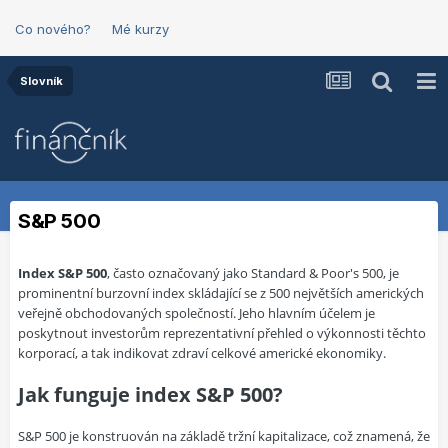
Co nového?
Mé kurzy
Slovník
S&P 500
Index S&P 500
, často označovaný jako Standard & Poor's 500, je
prominentní burzovní index skládající se z 500 největších amerických
veřejně obchodovaných společností. Jeho hlavním účelem je
poskytnout investorům reprezentativní přehled o výkonnosti těchto
korporací, a tak indikovat zdraví celkové americké ekonomiky.
Jak funguje index S&P 500?
S&P 500 je konstruován na základě tržní kapitalizace, což znamená, že