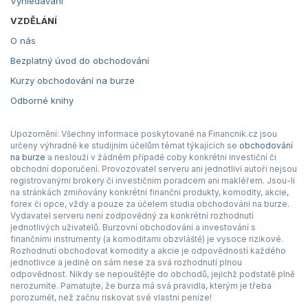
Vyhledávání
VZDĚLÁNÍ
O nás
Bezplatný úvod do obchodování
Kurzy obchodování na burze
Odborné knihy
Upozornění: Všechny informace poskytované na Financnik.cz jsou
určeny výhradně ke studijním účelům témat týkajících se
obchodování
na burze
a neslouží v žádném případě coby konkrétní investiční či
obchodní doporučení. Provozovatel serveru ani jednotliví autoři nejsou
registrovanými brokery či investičním poradcem ani makléřem. Jsou-li
na stránkách zmiňovány konkrétní finanční produkty, komodity, akcie,
forex či opce, vždy a pouze za účelem studia obchodování na burze.
Vydavatel serveru není zodpovědný za konkrétní rozhodnutí
jednotlivých uživatelů. Burzovní obchodování a investování s
finančními instrumenty (a komoditami obzvláště) je vysoce rizikové.
Rozhodnutí obchodovat komodity a akcie je odpovědností každého
jednotlivce a jedině on sám nese za svá rozhodnutí plnou
odpovědnost. Nikdy se nepouštějte do obchodů, jejichž podstatě plně
nerozumíte. Pamatujte, že burza má svá pravidla, kterým je třeba
porozumět, než začnu riskovat své vlastní peníze!