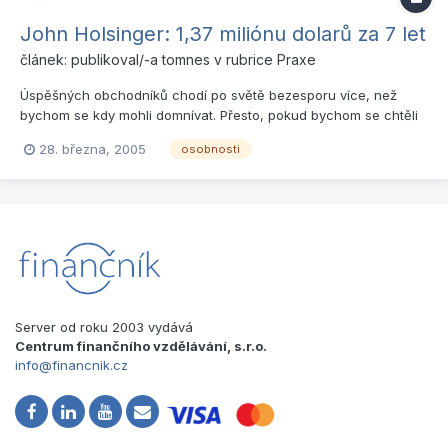
John Holsinger: 1,37 miliónu dolarů za 7 let
článek: publikoval/-a
tomnes
v rubrice
Praxe
Úspěšných obchodníků chodí po světě bezesporu více, než
bychom se kdy mohli domnívat. Přesto, pokud bychom se chtěli
o nějakém dozvědět trochu více, bylo by to zřejmě jako hledání
28. března, 2005
osobnosti
jehly v kupce sena. Veřejně známých úspěšných obchodníků je
skutečně pouhá hrstka - jeden z nich je například A...
Server od roku 2003 vydává
Centrum finančního vzdělávání, s.r.o.
info@financnik.cz