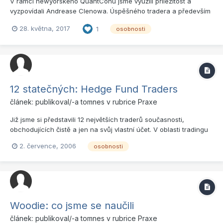
V rámci newyorského QuantConu jsme využili příležitost a
vyzpovídali Andrease Clenowa. Úspěšného tradera a především
managera středně velkého švýcarského fondu. Ten spravuje
28. května, 2017
1
osobnosti
devítimístný kapitál z části s pomocí modelů, které Andreas
otevřeně popsal ve svých dvou publikovaných knihách
zaměřených jak...
12 statečných: Hedge Fund Traders
článek: publikoval/-a
tomnes
v rubrice
Praxe
Již jsme si představili 12 největších traderů současnosti,
obchodujících čistě a jen na svůj vlastní účet. V oblasti tradingu
však naleznete ještě druhou skupinu obchodníků, tak zvaní
2. července, 2006
osobnosti
„Hedge Fund Traders“. Pojďme si dnes představit blíže i tyto
obchodníky. Kdo jsou vlastně „Hedge Funds Traders“...
Woodie: co jsme se naučili
článek: publikoval/-a
tomnes
v rubrice
Praxe