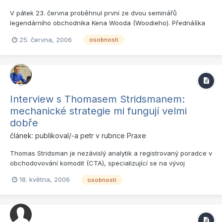
V pátek 23. června proběhnul první ze dvou seminářů
legendárního obchodníka Kena Wooda (Woodieho). Přednáška
měla velmi přátelskou atmosféru a nových a přínosných
25. června, 2006
osobnosti
informací zde bylo dostatek nejenom pro naprosté nováčky, ale i
pokročilé obchodníky. I když toho bylo bezpočet, co nás vše
Woodie nového...
Interview s Thomasem Stridsmanem:
mechanické strategie mi fungují velmi
dobře
článek: publikoval/-a
petr
v rubrice
Praxe
Thomas Stridsman je nezávislý analytik a registrovaný poradce v
obchodovování komodit (CTA), specializující se na vývoj
mechanických obchodních strategií. Svým původem pochází
18. května, 2006
osobnosti
Thomas ze Švédska, odkud se v roce 1997 přestěhoval do
Chicaga. V USA si svoji publikační a přednáškovou činnosti
postupně v...