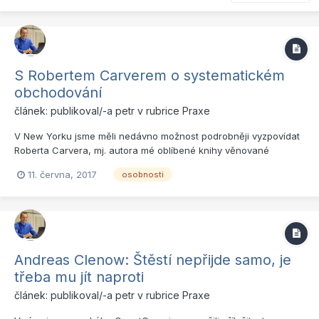
S Robertem Carverem o systematickém
obchodování
článek: publikoval/-a
petr
v rubrice
Praxe
V New Yorku jsme měli nedávno možnost podrobněji vyzpovídat
Roberta Carvera, mj. autora mé oblíbené knihy věnované
systematickému obchodování. Především ale velmi zkušeného
11. června, 2017
osobnosti
tradera, který má za sebou i kariéru manažera portfolia v rámci
AHL, velkého systematického hedge fondu. Robert je pro mnohé
st...
Andreas Clenow: Štěstí nepřijde samo, je
třeba mu jít naproti
článek: publikoval/-a
petr
v rubrice
Praxe