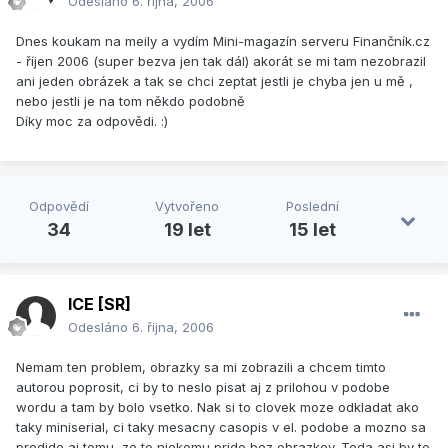
Odesláno
6. října, 2006
Dnes koukam na meily a vydím Mini-magazín serveru Finančník.cz
- říjen 2006 (super bezva jen tak dál) akorát se mi tam nezobrazil
ani jeden obrázek a tak se chci zeptat jestli je chyba jen u mě ,
nebo jestli je na tom někdo podobně
Díky moc za odpovědi. :)
Odpovědí
Vytvořeno
Poslední
34
19 let
15 let
ICE [SR]
Odesláno
6. října, 2006
Nemam ten problem, obrazky sa mi zobrazili a chcem timto
autorou poprosit, ci by to neslo pisat aj z prilohou v podobe
wordu a tam by bolo vsetko. Nak si to clovek moze odkladat ako
taky miniserial, ci taky mesacny casopis v el. podobe a mozno sa
predide aj tomu, ze to niekomu pride bez obrazkov. Teda asi by to