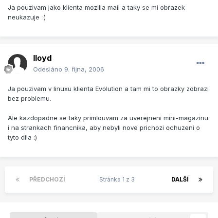
Ja pouzivam jako klienta mozilla mail a taky se mi obrazek
neukazuje :(
lloyd
Odesláno
9. října, 2006
Ja pouzivam v linuxu klienta Evolution a tam mi to obrazky zobrazi
bez problemu.
Ale kazdopadne se taky primlouvam za uverejneni mini-magazinu
i na strankach financnika, aby nebyli nove prichozi ochuzeni o
tyto dila :)
PŘEDCHOZÍ
Stránka 1 z 3
DALŠÍ