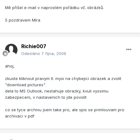
Mě přišel e-mail v naprostém pořádku vč. obrázků.
S pozdravem Míra
Richie007
Odesláno
7. října, 2006
ahoj,
zkuste kliknout pravym tl. mysi na chybejici obrazek a zvolit
"download pictures"
dela to MS Outlook, nestahuje obrazky, kvuli vyssimu
zabezpeceni, v nastavenich to jde povolit
co se tyce archivu jsem take pro, ale spis se primlouvam pro
archivaci v pdf