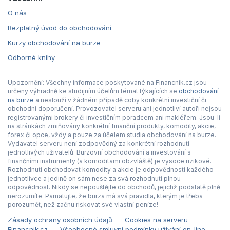
O nás
Bezplatný úvod do obchodování
Kurzy obchodování na burze
Odborné knihy
Upozornění: Všechny informace poskytované na Financnik.cz jsou
určeny výhradně ke studijním účelům témat týkajících se
obchodování
na burze
a neslouží v žádném případě coby konkrétní investiční či
obchodní doporučení. Provozovatel serveru ani jednotliví autoři nejsou
registrovanými brokery či investičním poradcem ani makléřem. Jsou-li
na stránkách zmiňovány konkrétní finanční produkty, komodity, akcie,
forex či opce, vždy a pouze za účelem studia obchodování na burze.
Vydavatel serveru není zodpovědný za konkrétní rozhodnutí
jednotlivých uživatelů. Burzovní obchodování a investování s
finančními instrumenty (a komoditami obzvláště) je vysoce rizikové.
Rozhodnutí obchodovat komodity a akcie je odpovědností každého
jednotlivce a jedině on sám nese za svá rozhodnutí plnou
odpovědnost. Nikdy se nepouštějte do obchodů, jejichž podstatě plně
nerozumíte. Pamatujte, že burza má svá pravidla, kterým je třeba
porozumět, než začnu riskovat své vlastní peníze!
Zásady ochrany osobních údajů
Cookies na serveru
Financnik.cz
Všeobecné smluvní podmínky užívání on-line