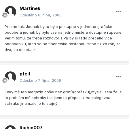
Martinek
Odesláno
6. října, 2006
Presne tak. Jednak by to bylo pristupne v jednotne graficke
podobe a jednak by bylo vse na jedno miste a dostupne i zpetne.
Verim tomu, ze treba rozhovor s PB by si rado precetlo vice
obchodniku, kteri se na financnika dostanou treba az za rok, za
dva, za deset... :-)
pfeit
Odesláno
7. října, 2006
Taky mě ten magazín došel bez grafů(obrázku),myslel jsem že je
to problém mé schráky tak jsem to přeposlal na kolegovou
schráku jinam,ale je to stejný .
Richie007