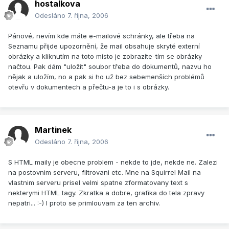
hostalkova
Odesláno
7. října, 2006
Pánové, nevím kde máte e-mailové schránky, ale třeba na
Seznamu přijde upozornění, že mail obsahuje skryté externí
obrázky a kliknutím na toto místo je zobrazíte-tím se obrázky
načtou. Pak dám "uložit" soubor třeba do dokumentů, nazvu ho
nějak a uložím, no a pak si ho už bez sebemenších problémů
otevřu v dokumentech a přečtu-a je to i s obrázky.
Martinek
Odesláno
7. října, 2006
S HTML maily je obecne problem - nekde to jde, nekde ne. Zalezi
na postovnim serveru, filtrovani etc. Mne na Squirrel Mail na
vlastnim serveru prisel velmi spatne zformatovany text s
nekterymi HTML tagy. Zkratka a dobre, grafika do tela zpravy
nepatri... :-) I proto se primlouvam za ten archiv.