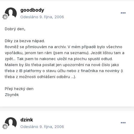
goodbody
Odesláno
9. října, 2006
Dobrý den,
Díky za bezva nápad.
Rovněž se přimlouvám na archív. V mém případě bylo všechno
vpořádku, jenom ten rám (jsem na seznamu). Jezdit lištou tam a
zpět... Tak jsem to nakonec uložil na plochu spustil odtud.
Mailem by šlo třeba posílat jen upozornění na nové číslo jako
třeba z IB platformy o stavu účtu nebo z finačníka na novinky (i
třeba z možnosti odhlášení odběru ...).
Přeji hezký den
Zbyněk
dzink
Odesláno
9. října, 2006