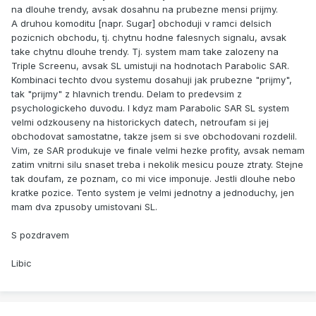
na dlouhe trendy, avsak dosahnu na prubezne mensi prijmy.
A druhou komoditu [napr. Sugar] obchoduji v ramci delsich
pozicnich obchodu, tj. chytnu hodne falesnych signalu, avsak
take chytnu dlouhe trendy. Tj. system mam take zalozeny na
Triple Screenu, avsak SL umistuji na hodnotach Parabolic SAR.
Kombinaci techto dvou systemu dosahuji jak prubezne "prijmy",
tak "prijmy" z hlavnich trendu. Delam to predevsim z
psychologickeho duvodu. I kdyz mam Parabolic SAR SL system
velmi odzkouseny na historickych datech, netroufam si jej
obchodovat samostatne, takze jsem si sve obchodovani rozdelil.
Vim, ze SAR produkuje ve finale velmi hezke profity, avsak nemam
zatim vnitrni silu snaset treba i nekolik mesicu pouze ztraty. Stejne
tak doufam, ze poznam, co mi vice imponuje. Jestli dlouhe nebo
kratke pozice. Tento system je velmi jednotny a jednoduchy, jen
mam dva zpusoby umistovani SL.
S pozdravem
Libic