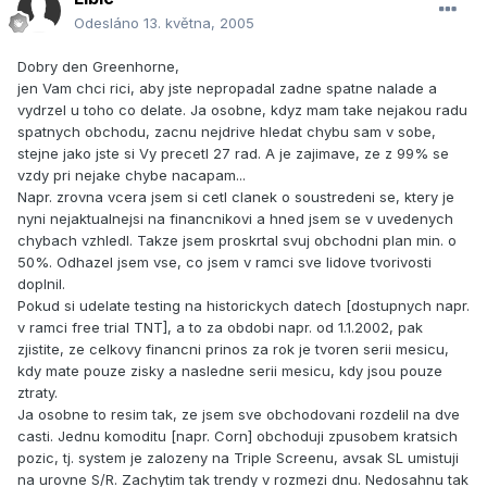
Odesláno
13. května, 2005
Dobry den Greenhorne,
jen Vam chci rici, aby jste nepropadal zadne spatne nalade a
vydrzel u toho co delate. Ja osobne, kdyz mam take nejakou radu
spatnych obchodu, zacnu nejdrive hledat chybu sam v sobe,
stejne jako jste si Vy precetl 27 rad. A je zajimave, ze z 99% se
vzdy pri nejake chybe nacapam...
Napr. zrovna vcera jsem si cetl clanek o soustredeni se, ktery je
nyni nejaktualnejsi na financnikovi a hned jsem se v uvedenych
chybach vzhledl. Takze jsem proskrtal svuj obchodni plan min. o
50%. Odhazel jsem vse, co jsem v ramci sve lidove tvorivosti
doplnil.
Pokud si udelate testing na historickych datech [dostupnych napr.
v ramci free trial TNT], a to za obdobi napr. od 1.1.2002, pak
zjistite, ze celkovy financni prinos za rok je tvoren serii mesicu,
kdy mate pouze zisky a nasledne serii mesicu, kdy jsou pouze
ztraty.
Ja osobne to resim tak, ze jsem sve obchodovani rozdelil na dve
casti. Jednu komoditu [napr. Corn] obchoduji zpusobem kratsich
pozic, tj. system je zalozeny na Triple Screenu, avsak SL umistuji
na urovne S/R. Zachytim tak trendy v rozmezi dnu. Nedosahnu tak