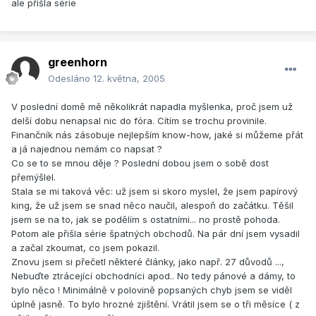
ale přišla série
greenhorn
Odesláno
12. května, 2005
V poslední domě mě několikrát napadla myšlenka, proč jsem už
delší dobu nenapsal nic do fóra. Cítím se trochu provinile.
Finančník nás zásobuje nejlepším know-how, jaké si můžeme přát
a já najednou nemám co napsat ?
Co se to se mnou děje ? Poslední dobou jsem o sobě dost
přemýšlel.
Stala se mi taková věc: už jsem si skoro myslel, že jsem papírový
king, že už jsem se snad něco naučil, alespoň do začátku. Těšil
jsem se na to, jak se podělím s ostatními... no prostě pohoda.
Potom ale přišla série špatných obchodů. Na pár dní jsem vysadil
a začal zkoumat, co jsem pokazil.
Znovu jsem si přečetl některé články, jako např. 27 důvodů ...,
Nebuďte ztrácející obchodníci apod.. No tedy pánové a dámy, to
bylo něco ! Minimálně v polovině popsaných chyb jsem se viděl
úplně jasně. To bylo hrozné zjištění. Vrátil jsem se o tři měsíce ( z