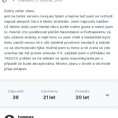
Odesláno
27. března, 2005
Dobrý večer všem,
jem na tomto serveru nový,asi týden a teprve teď jsem se rozhodl
napsat alespoň něco k těmto stránkám. Jsem naprosto nadšen.
Už delsím dobu jsem hledal něco podle svého gusta a nalezl jsem
to. hlavně chci poděkovat pánům Nesnídalovi a Podhajskému za
tyto úžasné stránky a najití toho co jsem chtěl a hledal.Rád bych
tímto založil novou nit k vůli výměně prvotních nezdarů a otázek
co se obchodování týká. možná jsem tu mimo a né zcela se zde
orientuji tak mě prosím omluvte. P.S. zažádal jsem o přihlášku do
TASOCS a těším se na setkání se spolu bojovníky,teda jen v
případě že bude akceptována. Mnoho zdaru v životě a obchodě
přeje jirkapes
Odpovědí
Vytvořeno
Poslední
38
21 let
20 let
tomnes