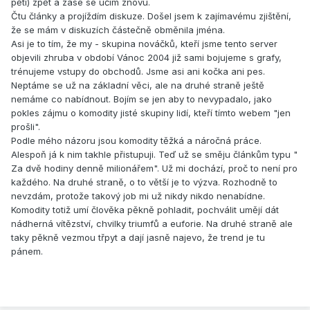
pěti) zpět a zase se učím znovu.
Čtu články a projíždím diskuze. Došel jsem k zajímavému zjištění,
že se mám v diskuzích částečně obměnila jména.
Asi je to tím, že my - skupina nováčků, kteří jsme tento server
objevili zhruba v období Vánoc 2004 již sami bojujeme s grafy,
trénujeme vstupy do obchodů. Jsme asi ani kočka ani pes.
Neptáme se už na základní věci, ale na druhé straně ještě
nemáme co nabídnout. Bojím se jen aby to nevypadalo, jako
pokles zájmu o komodity jisté skupiny lidí, kteří tímto webem "jen
prošli".
Podle mého názoru jsou komodity těžká a náročná práce.
Alespoň já k nim takhle přistupuji. Teď už se směju článkům typu "
Za dvě hodiny denně milionářem". Už mi dochází, proč to není pro
každého. Na druhé straně, o to větší je to výzva. Rozhodně to
nevzdám, protože takový job mi už nikdy nikdo nenabídne.
Komodity totiž umí člověka pěkně pohladit, pochválit umějí dát
nádherná vítězství, chvilky triumfů a euforie. Na druhé straně ale
taky pěkně vezmou třpyt a dají jasně najevo, že trend je tu
pánem.