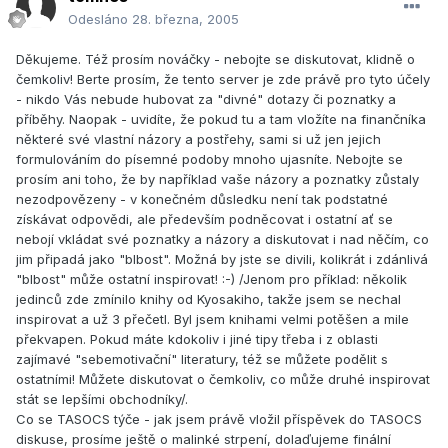
Odesláno
28. března, 2005
Děkujeme. Též prosím nováčky - nebojte se diskutovat, klidně o
čemkoliv! Berte prosím, že tento server je zde právě pro tyto účely
- nikdo Vás nebude hubovat za "divné" dotazy či poznatky a
příběhy. Naopak - uvidíte, že pokud tu a tam vložíte na finančníka
některé své vlastní názory a postřehy, sami si už jen jejich
formulováním do písemné podoby mnoho ujasníte. Nebojte se
prosím ani toho, že by například vaše názory a poznatky zůstaly
nezodpovězeny - v konečném důsledku není tak podstatné
získávat odpovědi, ale především podněcovat i ostatní ať se
nebojí vkládat své poznatky a názory a diskutovat i nad něčím, co
jim připadá jako "blbost". Možná by jste se divili, kolikrát i zdánlivá
"blbost" může ostatní inspirovat! :-) /Jenom pro příklad: několik
jedinců zde zmínilo knihy od Kyosakiho, takže jsem se nechal
inspirovat a už 3 přečetl. Byl jsem knihami velmi potěšen a mile
překvapen. Pokud máte kdokoliv i jiné tipy třeba i z oblasti
zajímavé "sebemotivační" literatury, též se můžete podělit s
ostatními! Můžete diskutovat o čemkoliv, co může druhé inspirovat
stát se lepšími obchodníky/.
Co se TASOCS týče - jak jsem právě vložil příspěvek do TASOCS
diskuse, prosíme ještě o malinké strpení, dolaďujeme finální