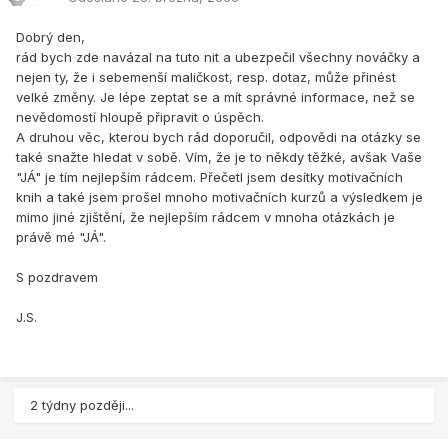
Dobrý den,
rád bych zde navázal na tuto nit a ubezpečil všechny nováčky a
nejen ty, že i sebemenší maličkost, resp. dotaz, může přinést
velké změny. Je lépe zeptat se a mít správné informace, než se
nevědomostí hloupě připravit o úspěch.
A druhou věc, kterou bych rád doporučil, odpovědi na otázky se
také snažte hledat v sobě. Vím, že je to někdy těžké, avšak Vaše
"JÁ" je tím nejlepším rádcem. Přečetl jsem desítky motivačních
knih a také jsem prošel mnoho motivačních kurzů a výsledkem je
mimo jiné zjištění, že nejlepším rádcem v mnoha otázkách je
právě mé "JÁ".
S pozdravem
J.S.
2 týdny později...