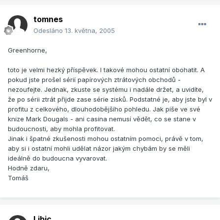
tomnes
Odesláno
13. května, 2005
Greenhorne,
toto je velmi hezký příspěvek. I takové mohou ostatní obohatit. A
pokud jste prošel sérií papírových ztrátových obchodů -
nezoufejte. Jednak, zkuste se systému i nadále držet, a uvidíte,
že po sérii ztrát přijde zase série zisků. Podstatné je, aby jste byl v
profitu z celkového, dlouhodobějšího pohledu. Jak píše ve své
knize Mark Dougals - ani casina nemusí vědět, co se stane v
budoucnosti, aby mohla profitovat.
Jinak i špatné zkušenosti mohou ostatním pomoci, právě v tom,
aby si i ostatní mohli udělat názor jakým chybám by se měli
ideálně do budoucna vyvarovat.
Hodně zdaru,
Tomáš
Libic