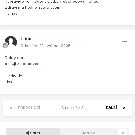
nepravidelné. Tak to zkrátka v obchodování chodí.
Zdravím a hodně zdaru všem,
Tomáš
Libic
Odesláno
13. května, 2005
Dobry den,
dekuji za odpoved...
Hezky den,
Libic
PŘEDCHOZÍ
Stránka 1 z 3
DALŠÍ
Sdílet
Sledující
0