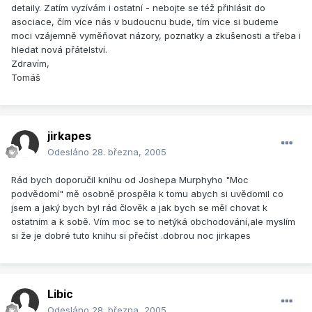
detaily. Zatím vyzívám i ostatní - nebojte se též přihlásit do
asociace, čím více nás v budoucnu bude, tím více si budeme
moci vzájemně vyměňovat názory, poznatky a zkušenosti a třeba i
hledat nová přátelství.
Zdravím,
Tomáš
jirkapes
Odesláno
28. března, 2005
Rád bych doporučil knihu od Joshepa Murphyho "Moc
podvědomí" mě osobně prospěla k tomu abych si uvědomil co
jsem a jaký bych byl rád člověk a jak bych se měl chovat k
ostatním a k sobě. Vím moc se to netýká obchodování,ale myslím
si že je dobré tuto knihu si přečíst .dobrou noc jirkapes
Libic
Odesláno
28. března, 2005