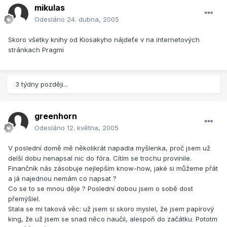
mikulas
Odesláno
24. dubna, 2005
Skoro všetky knihy od Kiosakyho nájdeťe v na internetových
stránkach Pragmi
3 týdny později...
greenhorn
Odesláno
12. května, 2005
V poslední domě mě několikrát napadla myšlenka, proč jsem už
delší dobu nenapsal nic do fóra. Cítím se trochu provinile.
Finančník nás zásobuje nejlepším know-how, jaké si můžeme přát
a já najednou nemám co napsat ?
Co se to se mnou děje ? Poslední dobou jsem o sobě dost
přemýšlel.
Stala se mi taková věc: už jsem si skoro myslel, že jsem papírový
king, že už jsem se snad něco naučil, alespoň do začátku. Pototm