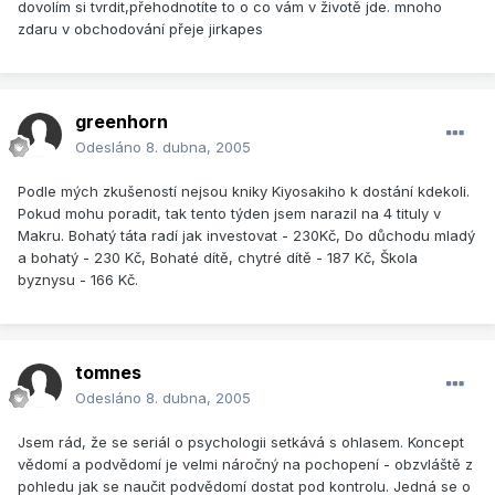
dovolím si tvrdit,přehodnotíte to o co vám v životě jde. mnoho
zdaru v obchodování přeje jirkapes
greenhorn
Odesláno
8. dubna, 2005
Podle mých zkušeností nejsou kniky Kiyosakiho k dostání kdekoli.
Pokud mohu poradit, tak tento týden jsem narazil na 4 tituly v
Makru. Bohatý táta radí jak investovat - 230Kč, Do důchodu mladý
a bohatý - 230 Kč, Bohaté dítě, chytré dítě - 187 Kč, Škola
byznysu - 166 Kč.
tomnes
Odesláno
8. dubna, 2005
Jsem rád, že se seriál o psychologii setkává s ohlasem. Koncept
vědomí a podvědomí je velmi náročný na pochopení - obzvláště z
pohledu jak se naučit podvědomí dostat pod kontrolu. Jedná se o