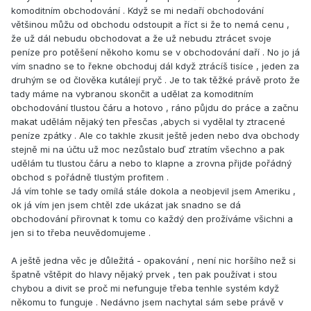
komoditním obchodování . Když se mi nedaří obchodování
většinou můžu od obchodu odstoupit a říct si že to nemá cenu ,
že už dál nebudu obchodovat a že už nebudu ztrácet svoje
peníze pro potěšení někoho komu se v obchodování daří . No jo já
vím snadno se to řekne obchoduj dál když ztrácíš tisíce , jeden za
druhým se od člověka kutálejí pryč . Je to tak těžké právě proto že
tady máme na vybranou skončit a udělat za komoditním
obchodování tlustou čáru a hotovo , ráno půjdu do práce a začnu
makat udělám nějaký ten přesčas ,abych si vydělal ty ztracené
peníze zpátky . Ale co takhle zkusit ještě jeden nebo dva obchody
stejně mi na účtu už moc nezůstalo buď ztratím všechno a pak
udělám tu tlustou čáru a nebo to klapne a zrovna přijde pořádný
obchod s pořádně tlustým profitem .
Já vím tohle se tady omílá stále dokola a neobjevil jsem Ameriku ,
ok já vím jen jsem chtěl zde ukázat jak snadno se dá
obchodování přirovnat k tomu co každý den prožíváme všichni a
jen si to třeba neuvědomujeme .
A ještě jedna věc je důležitá - opakování , není nic horšího než si
špatně vštěpit do hlavy nějaký prvek , ten pak používat i stou
chybou a divit se proč mi nefunguje třeba tenhle systém když
někomu to funguje . Nedávno jsem nachytal sám sebe právě v