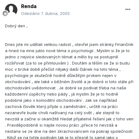
Renda
Odesláno
7. dubna, 2005
Dobrý den ,
Dnes jste mi udělali velikou radost , otevřel jsem stránky Finančník
a hned na mne juklo nové téma o psychologii . Myslím si že je to
jedno z nejvíce sledovaných témat a mělo by se postupně
rozšiřovat (za to se přimlouvám ) . Doufám a těším se že si budu
moc v brzké době přečíst nějaký další článek na toto téma ,
psychologie je skutečně hodně důležitým prvkem nejen v
obchodování , ale také v běžném životě a je dobré si toto stále při
obchodování uvědomovat . Je dobré se podívat třeba na naše
každodenní úspěchy nebo pády , já myslím že je to hodně
podobné jako v komoditní obchodování . Jak se například
zachová člověk který přijde o zaměstnání , určitě na práci
nezanevře bude chvíli naštvaný na celý svět , ale stejně to
nevzdá a začne si okamžitě hledat přijatelné řešení jak z toho ven
. Pravděpodobně si najde novou práci ,přece to nevzdá a
nestane se ze dne na den zkrachovancem na pokraji společnosti
. Když se na tohle podívám tak je to přesně to samé jako v