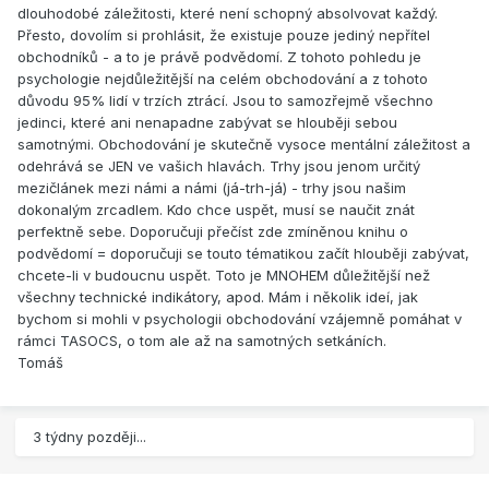
dlouhodobé záležitosti, které není schopný absolvovat každý.
Přesto, dovolím si prohlásit, že existuje pouze jediný nepřítel
obchodníků - a to je právě podvědomí. Z tohoto pohledu je
psychologie nejdůležitější na celém obchodování a z tohoto
důvodu 95% lidí v trzích ztrácí. Jsou to samozřejmě všechno
jedinci, které ani nenapadne zabývat se hlouběji sebou
samotnými. Obchodování je skutečně vysoce mentální záležitost a
odehrává se JEN ve vašich hlavách. Trhy jsou jenom určitý
mezičlánek mezi námi a námi (já-trh-já) - trhy jsou našim
dokonalým zrcadlem. Kdo chce uspět, musí se naučit znát
perfektně sebe. Doporučuji přečíst zde zmíněnou knihu o
podvědomí = doporučuji se touto tématikou začít hlouběji zabývat,
chcete-li v budoucnu uspět. Toto je MNOHEM důležitější než
všechny technické indikátory, apod. Mám i několik ideí, jak
bychom si mohli v psychologii obchodování vzájemně pomáhat v
rámci TASOCS, o tom ale až na samotných setkáních.
Tomáš
3 týdny později...