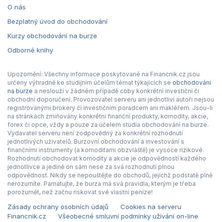
O nás
Bezplatný úvod do obchodování
Kurzy obchodování na burze
Odborné knihy
Upozornění: Všechny informace poskytované na Financnik.cz jsou
určeny výhradně ke studijním účelům témat týkajících se
obchodování
na burze
a neslouží v žádném případě coby konkrétní investiční či
obchodní doporučení. Provozovatel serveru ani jednotliví autoři nejsou
registrovanými brokery či investičním poradcem ani makléřem. Jsou-li
na stránkách zmiňovány konkrétní finanční produkty, komodity, akcie,
forex či opce, vždy a pouze za účelem studia obchodování na burze.
Vydavatel serveru není zodpovědný za konkrétní rozhodnutí
jednotlivých uživatelů. Burzovní obchodování a investování s
finančními instrumenty (a komoditami obzvláště) je vysoce rizikové.
Rozhodnutí obchodovat komodity a akcie je odpovědností každého
jednotlivce a jedině on sám nese za svá rozhodnutí plnou
odpovědnost. Nikdy se nepouštějte do obchodů, jejichž podstatě plně
nerozumíte. Pamatujte, že burza má svá pravidla, kterým je třeba
porozumět, než začnu riskovat své vlastní peníze!
Zásady ochrany osobních údajů
Cookies na serveru
Financnik.cz
Všeobecné smluvní podmínky užívání on-line