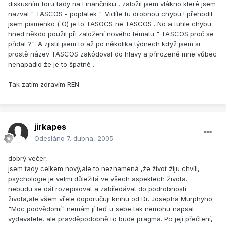
diskusním foru tady na Finančníku , založil jsem vlákno které jsem
nazval " TASCOS - poplatek ". Vidíte tu drobnou chybu ! přehodil
jsem písmenko ( O) je to TASOCS ne TASCOS . No a tuhle chybu
hned někdo použil při založení nového tématu " TASCOS proč se
přidat ?". A zjistil jsem to až po několika týdnech když jsem si
prostě název TASCOS zakódoval do hlavy a přirozeně mne vůbec
nenapadlo že je to špatně .
Tak zatím zdravím REN
jirkapes
Odesláno
7. dubna, 2005
dobrý večer,
jsem tady celkem nový,ale to neznamená ,že život žiju chvíli,
psychologie je velmi důležitá ve všech aspektech života.
nebudu se dál rozepisovat a zabředávat do podrobností
života,ale všem vřele doporučuji knihu od Dr. Josepha Murphyho
"Moc podvědomí" nemám jí teď u sebe tak nemohu napsat
vydavatele, ale pravděpodobně to bude pragma. Po její přečtení,