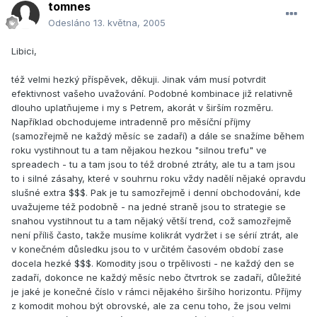
tomnes
Odesláno
13. května, 2005
Libici,
též velmi hezký příspěvek, děkuji. Jinak vám musí potvrdit
efektivnost vašeho uvažování. Podobné kombinace již relativně
dlouho uplatňujeme i my s Petrem, akorát v širším rozměru.
Například obchodujeme intradenně pro měsíční příjmy
(samozřejmě ne každý měsíc se zadaří) a dále se snažíme během
roku vystihnout tu a tam nějakou hezkou "silnou trefu" ve
spreadech - tu a tam jsou to též drobné ztráty, ale tu a tam jsou
to i silné zásahy, které v souhrnu roku vždy nadělí nějaké opravdu
slušné extra $$$. Pak je tu samozřejmě i denní obchodování, kde
uvažujeme též podobně - na jedné straně jsou to strategie se
snahou vystihnout tu a tam nějaký větší trend, což samozřejmě
není příliš často, takže musíme kolikrát vydržet i se sérií ztrát, ale
v konečném důsledku jsou to v určitém časovém období zase
docela hezké $$$. Komodity jsou o trpělivosti - ne každý den se
zadaří, dokonce ne každý měsíc nebo čtvrtrok se zadaří, důležité
je jaké je konečné číslo v rámci nějakého širšího horizontu. Příjmy
z komodit mohou být obrovské, ale za cenu toho, že jsou velmi