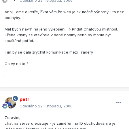
Odesláno
22. listopadu, 2006
Ahoj Tome a Petře, říkat vám že web je skutečně výborný - to bez
pochyby.
Měl bych návrh na jeho vylepšení. -> Přidat Chatovou místnost.
Třeba kdyby se otevírala v dané hodiny nebo by mohla být
spuštěná pořád.
Tím by se dala zrychlit komunikace mezi Tradery.
Co vy na to ?
;)
petr
Odesláno
22. listopadu, 2006
Zdravím,
chat na serveru existuje - je zaměřen na ID obchodování a je