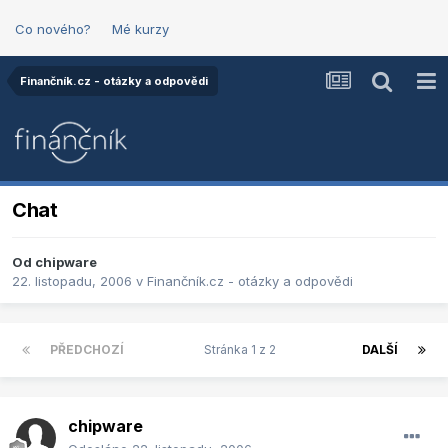
Co nového?
Mé kurzy
Finančník.cz - otázky a odpovědi
Chat
Od
chipware
22. listopadu, 2006
v
Finančník.cz - otázky a odpovědi
PŘEDCHOZÍ
Stránka 1 z 2
DALŠÍ
chipware