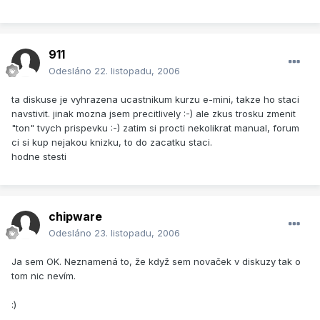
911
Odesláno
22. listopadu, 2006
ta diskuse je vyhrazena ucastnikum kurzu e-mini, takze ho staci
navstivit. jinak mozna jsem precitlively :-) ale zkus trosku zmenit
"ton" tvych prispevku :-) zatim si procti nekolikrat manual, forum
ci si kup nejakou knizku, to do zacatku staci.
hodne stesti
chipware
Odesláno
23. listopadu, 2006
Ja sem OK. Neznamená to, že když sem novaček v diskuzy tak o
tom nic nevím.
:)