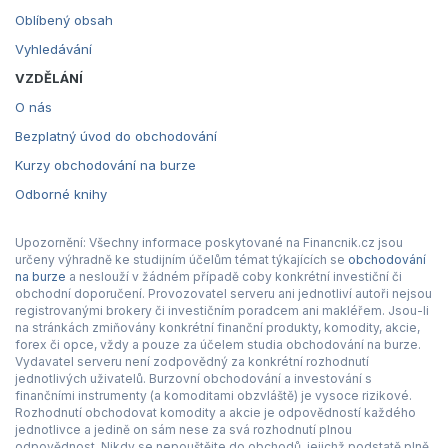
Oblíbený obsah
Vyhledávání
VZDĚLÁNÍ
O nás
Bezplatný úvod do obchodování
Kurzy obchodování na burze
Odborné knihy
Upozornění: Všechny informace poskytované na Financnik.cz jsou
určeny výhradně ke studijním účelům témat týkajících se
obchodování
na burze
a neslouží v žádném případě coby konkrétní investiční či
obchodní doporučení. Provozovatel serveru ani jednotliví autoři nejsou
registrovanými brokery či investičním poradcem ani makléřem. Jsou-li
na stránkách zmiňovány konkrétní finanční produkty, komodity, akcie,
forex či opce, vždy a pouze za účelem studia obchodování na burze.
Vydavatel serveru není zodpovědný za konkrétní rozhodnutí
jednotlivých uživatelů. Burzovní obchodování a investování s
finančními instrumenty (a komoditami obzvláště) je vysoce rizikové.
Rozhodnutí obchodovat komodity a akcie je odpovědností každého
jednotlivce a jedině on sám nese za svá rozhodnutí plnou
odpovědnost. Nikdy se nepouštějte do obchodů, jejichž podstatě plně