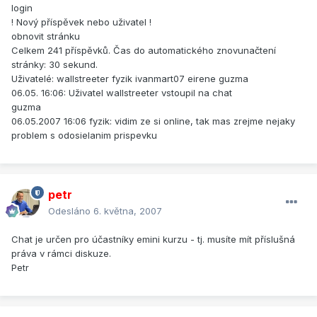
login
! Nový příspěvek nebo uživatel !
obnovit stránku
Celkem 241 příspěvků. Čas do automatického znovunačtení
stránky: 30 sekund.
Uživatelé: wallstreeter fyzik ivanmart07 eirene guzma
06.05. 16:06: Uživatel wallstreeter vstoupil na chat
guzma
06.05.2007 16:06 fyzik: vidim ze si online, tak mas zrejme nejaky
problem s odosielanim prispevku
petr
Odesláno
6. května, 2007
Chat je určen pro účastníky emini kurzu - tj. musíte mít příslušná
práva v rámci diskuze.
Petr