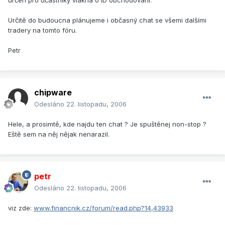
určen pro účastníky vlákna o ID obchodování.
Určitě do budoucna plánujeme i občasný chat se všemi dalšími
tradery na tomto fóru.
Petr
chipware
Odesláno
22. listopadu, 2006
Hele, a prosimtě, kde najdu ten chat ? Je spuštěnej non-stop ?
Eště sem na něj nějak nenarazil.
petr
Odesláno
22. listopadu, 2006
viz zde:
www.financnik.cz/forum/read.php?14,43933