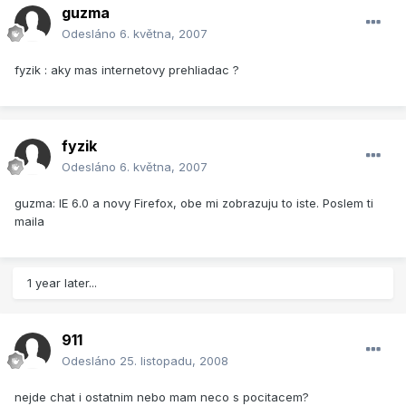
guzma
Odesláno
6. května, 2007
fyzik : aky mas internetovy prehliadac ?
fyzik
Odesláno
6. května, 2007
guzma: IE 6.0 a novy Firefox, obe mi zobrazuju to iste. Poslem ti
maila
1 year later...
911
Odesláno
25. listopadu, 2008
nejde chat i ostatnim nebo mam neco s pocitacem?