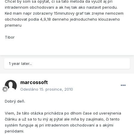
Chcel by som sa opýtat, ci sa tato metoda da vyuzit aj pri
intradennom obchodovani a ak hej tak ako nastavit periodu.
Ked mam napr zobrazeny 15minutovy graf tak zrejme nemozem
obchodovat podla 4,9,18 denneho jednoducheho klouzaveho
priemeru
Tibor
1 year later...
marcossoft
Odesláno
15. prosince, 2010
Dobrý deň.
Viem, že táto otázka prichádza po dlhom čase od uverejnenia
článku a už sa to tu iný aj pýtal ale mňa by zaujímalo, či tento
systém funguje aj pri intradennom obchodovaní a s akými
periódami.