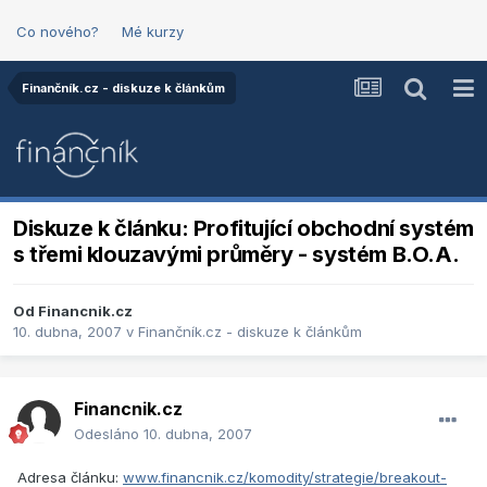
Co nového?
Mé kurzy
Finančník.cz - diskuze k článkům
Diskuze k článku: Profitující obchodní systém
s třemi klouzavými průměry - systém B.O.A.
Od
Financnik.cz
10. dubna, 2007
v
Finančník.cz - diskuze k článkům
Financnik.cz
Odesláno
10. dubna, 2007
Adresa článku:
www.financnik.cz/komodity/strategie/breakout-