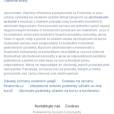
Odborné knihy
Upozornění: Všechny informace poskytované na Financnik.cz jsou
určeny výhradně ke studijním účelům témat týkajících se
obchodování
na burze
a neslouží v žádném případě coby konkrétní investiční či
obchodní doporučení. Provozovatel serveru ani jednotliví autoři nejsou
registrovanými brokery či investičním poradcem ani makléřem. Jsou-li
na stránkách zmiňovány konkrétní finanční produkty, komodity, akcie,
forex či opce, vždy a pouze za účelem studia obchodování na burze.
Vydavatel serveru není zodpovědný za konkrétní rozhodnutí
jednotlivých uživatelů. Burzovní obchodování a investování s
finančními instrumenty (a komoditami obzvláště) je vysoce rizikové.
Rozhodnutí obchodovat komodity a akcie je odpovědností každého
jednotlivce a jedině on sám nese za svá rozhodnutí plnou
odpovědnost. Nikdy se nepouštějte do obchodů, jejichž podstatě plně
nerozumíte. Pamatujte, že burza má svá pravidla, kterým je třeba
porozumět, než začnu riskovat své vlastní peníze!
Zásady ochrany osobních údajů
Cookies na serveru
Financnik.cz
Všeobecné smluvní podmínky užívání on-line
kurzů
Obchodní podmínky účastni na kurzu a konferenci
Kontaktujte nás
Cookies
Powered by Invision Community