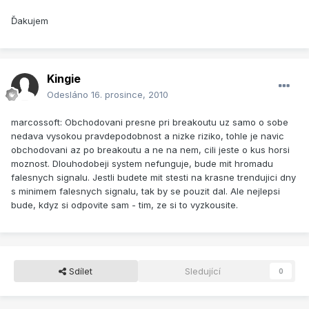
Ďakujem
Kingie
Odesláno
16. prosince, 2010
marcossoft: Obchodovani presne pri breakoutu uz samo o sobe
nedava vysokou pravdepodobnost a nizke riziko, tohle je navic
obchodovani az po breakoutu a ne na nem, cili jeste o kus horsi
moznost. Dlouhodobeji system nefunguje, bude mit hromadu
falesnych signalu. Jestli budete mit stesti na krasne trendujici dny
s minimem falesnych signalu, tak by se pouzit dal. Ale nejlepsi
bude, kdyz si odpovite sam - tim, ze si to vyzkousite.
Sdílet
Sledující
0