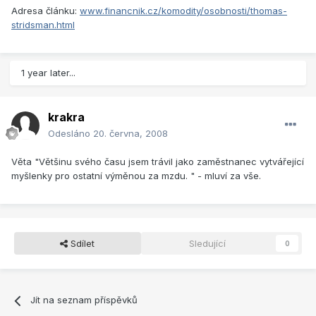
Adresa článku:
www.financnik.cz/komodity/osobnosti/thomas-
stridsman.html
1 year later...
krakra
Odesláno
20. června, 2008
Věta "Většinu svého času jsem trávil jako zaměstnanec vytvářející
myšlenky pro ostatní výměnou za mzdu. " - mluví za vše.
Sdílet
Sledující
0
Jít na seznam příspěvků