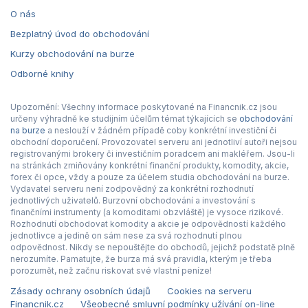
O nás
Bezplatný úvod do obchodování
Kurzy obchodování na burze
Odborné knihy
Upozornění: Všechny informace poskytované na Financnik.cz jsou
určeny výhradně ke studijním účelům témat týkajících se
obchodování
na burze
a neslouží v žádném případě coby konkrétní investiční či
obchodní doporučení. Provozovatel serveru ani jednotliví autoři nejsou
registrovanými brokery či investičním poradcem ani makléřem. Jsou-li
na stránkách zmiňovány konkrétní finanční produkty, komodity, akcie,
forex či opce, vždy a pouze za účelem studia obchodování na burze.
Vydavatel serveru není zodpovědný za konkrétní rozhodnutí
jednotlivých uživatelů. Burzovní obchodování a investování s
finančními instrumenty (a komoditami obzvláště) je vysoce rizikové.
Rozhodnutí obchodovat komodity a akcie je odpovědností každého
jednotlivce a jedině on sám nese za svá rozhodnutí plnou
odpovědnost. Nikdy se nepouštějte do obchodů, jejichž podstatě plně
nerozumíte. Pamatujte, že burza má svá pravidla, kterým je třeba
porozumět, než začnu riskovat své vlastní peníze!
Zásady ochrany osobních údajů
Cookies na serveru
Financnik.cz
Všeobecné smluvní podmínky užívání on-line