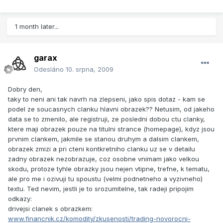
1 month later...
garax
Odesláno
10. srpna, 2009
Dobry den,
taky to neni ani tak navrh na zlepseni, jako spis dotaz - kam se
podel ze soucasnych clanku hlavni obrazek?? Netusim, od jakeho
data se to zmenilo, ale registruji, ze posledni dobou ctu clanky,
ktere maji obrazek pouze na titulni strance (homepage), kdyz jsou
prvnim clankem, jakmile se stanou druhym a dalsim clankem,
obrazek zmizi a pri cteni kontkretniho clanku uz se v detailu
zadny obrazek nezobrazuje, coz osobne vnimam jako velkou
skodu, protoze tyhle obrazky jsou nejen vtipne, trefne, k tematu,
ale pro me i ozivuji tu spoustu (velmi podnetneho a vyzivneho)
textu. Ted nevim, jestli je to srozumitelne, tak radeji pripojim
odkazy:
drivejsi clanek s obrazkem:
www.financnik.cz/komodity/zkusenosti/trading-novorocni-