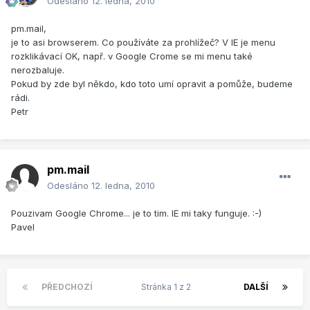
Odesláno
12. ledna, 2010
pm.mail,
je to asi browserem. Co používáte za prohlížeč? V IE je menu
rozklikávací OK, např. v Google Crome se mi menu také
nerozbaluje.
Pokud by zde byl někdo, kdo toto umí opravit a pomůže, budeme
rádi.
Petr
pm.mail
Odesláno
12. ledna, 2010
Pouzivam Google Chrome... je to tim. IE mi taky funguje. :-)
Pavel
PŘEDCHOZÍ
Stránka 1 z 2
DALŠÍ