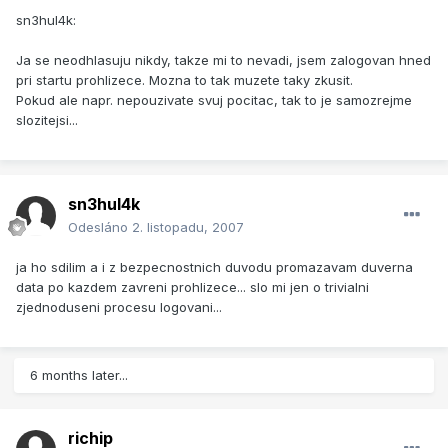
sn3hul4k:
Ja se neodhlasuju nikdy, takze mi to nevadi, jsem zalogovan hned
pri startu prohlizece. Mozna to tak muzete taky zkusit.
Pokud ale napr. nepouzivate svuj pocitac, tak to je samozrejme
slozitejsi...
sn3hul4k
Odesláno
2. listopadu, 2007
ja ho sdilim a i z bezpecnostnich duvodu promazavam duverna
data po kazdem zavreni prohlizece... slo mi jen o trivialni
zjednoduseni procesu logovani...
6 months later...
richip