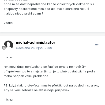
pride mi to dost neprehladne kedze v niektorych vlaknach su
prispevky neskorsieho mesiaca ale ovela starsieho roku :)
.. alebo nieco prehliadam ?
vdaka
michal-administrator
Odesláno
26. října, 2009
mazac:
rok mezi údaji není..vlákna se řadí od toho s nejnovějším
příspěvkem, po to s nejstarším..tj. je to plně dostačující a podle
mého naopak velmi přehledné..
PS. když vlákno otevřete, musíte překliknout na poslední stránku,
aby se vám zobrazil nejaktuálnější příspěvek..
michal