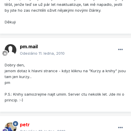
těšil, jenže teď se už pár let neaktualizuje, tak mě napadlo, jestli
by jste ho zas nechtěli oživit nějakými novými články.
Děkuji
pm.mail
Odesláno
11. ledna, 2010
Dobry den,
jenom dotaz k hlavni strance - kdyz kliknu na "Kurzy a knihy" jsou
tam jen kurzy...
pm
P.S.: Knihy samozrejme najit umim. Server ctu nekolik let. Jde mi o
princip. :-)
petr