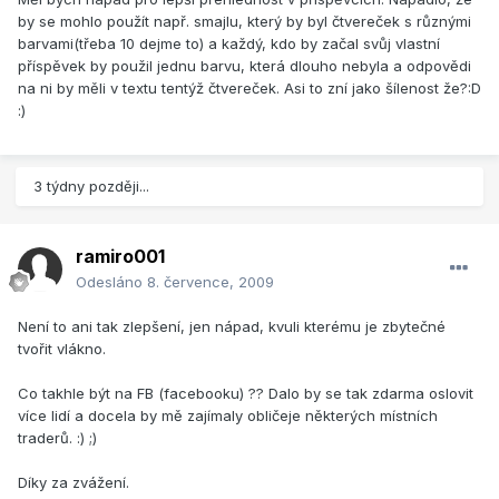
by se mohlo použít např. smajlu, který by byl čtvereček s různými
barvami(třeba 10 dejme to) a každý, kdo by začal svůj vlastní
příspěvek by použil jednu barvu, která dlouho nebyla a odpovědi
na ni by měli v textu tentýž čtvereček. Asi to zní jako šílenost že?:D
:)
3 týdny později...
ramiro001
Odesláno
8. července, 2009
Není to ani tak zlepšení, jen nápad, kvuli kterému je zbytečné
tvořit vlákno.
Co takhle být na FB (facebooku) ?? Dalo by se tak zdarma oslovit
více lidí a docela by mě zajímaly obličeje některých místních
traderů. :) ;)
Díky za zvážení.