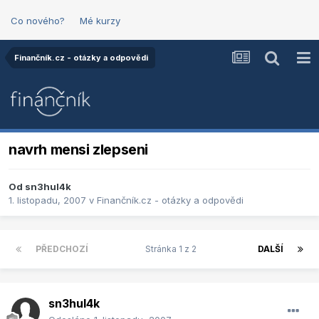
Co nového?
Mé kurzy
Finančník.cz - otázky a odpovědi
navrh mensi zlepseni
Od
sn3hul4k
1. listopadu, 2007
v
Finančník.cz - otázky a odpovědi
PŘEDCHOZÍ
Stránka 1 z 2
DALŠÍ
sn3hul4k