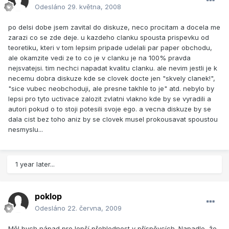
Odesláno
29. května, 2008
po delsi dobe jsem zavital do diskuze, neco procitam a docela me
zarazi co se zde deje. u kazdeho clanku spousta prispevku od
teoretiku, kteri v tom lepsim pripade udelali par paper obchodu,
ale okamzite vedi ze to co je v clanku je na 100% pravda
nejsvatejsi. tim nechci napadat kvalitu clanku. ale nevim jestli je k
necemu dobra diskuze kde se clovek docte jen "skvely clanek!",
"sice vubec neobchoduji, ale presne takhle to je" atd. nebylo by
lepsi pro tyto uctivace zalozit zvlatni vlakno kde by se vyradili a
autori pokud o to stoji potesili svoje ego. a vecna diskuze by se
dala cist bez toho aniz by se clovek musel prokousavat spoustou
nesmyslu...
1 year later...
poklop
Odesláno
22. června, 2009
Měl bych nápad pro lepší přehlednost v příspěvcích. Napadlo, že