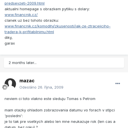
predsevzeti-2009.html
aktualni homepage s obrazkem pytliku s dolary:
www.financnik.cz/
clanek uz bez tohoto obrazku:
www.financnik.cz/komodity/zkusenosti/jak-ze-ztracejiciho-
tradera-k-prifitabilnimu.html
diky,
garax
2 months later...
mazac
Odesláno
26. října, 2009
neviem ci toto vlakno este sleduju Tomas s Petrom
mam otazky ohladom zobrazovania datumu vo forach v stlpci
'posledni':
je to tak pre vsetkych alebo len mne neukazuje rok (len cas a
datum, bez roku) ?