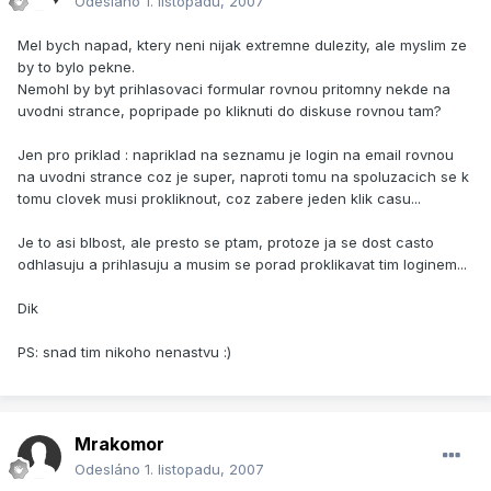
Odesláno
1. listopadu, 2007
Mel bych napad, ktery neni nijak extremne dulezity, ale myslim ze
by to bylo pekne.
Nemohl by byt prihlasovaci formular rovnou pritomny nekde na
uvodni strance, popripade po kliknuti do diskuse rovnou tam?
Jen pro priklad : napriklad na seznamu je login na email rovnou
na uvodni strance coz je super, naproti tomu na spoluzacich se k
tomu clovek musi prokliknout, coz zabere jeden klik casu...
Je to asi blbost, ale presto se ptam, protoze ja se dost casto
odhlasuju a prihlasuju a musim se porad proklikavat tim loginem...
Dik
PS: snad tim nikoho nenastvu :)
Mrakomor
Odesláno
1. listopadu, 2007