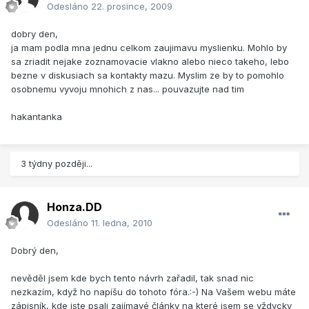
Odesláno
22. prosince, 2009
dobry den,
ja mam podla mna jednu celkom zaujimavu myslienku. Mohlo by
sa zriadit nejake zoznamovacie vlakno alebo nieco takeho, lebo
bezne v diskusiach sa kontakty mazu. Myslim ze by to pomohlo
osobnemu vyvoju mnohich z nas... pouvazujte nad tim
hakantanka
3 týdny později...
Honza.DD
Odesláno
11. ledna, 2010
Dobrý den,
nevěděl jsem kde bych tento návrh zařadil, tak snad nic
nezkazím, když ho napíšu do tohoto fóra.:-) Na Vašem webu máte
zápisník, kde jste psali zajímavé články na které jsem se vždycky