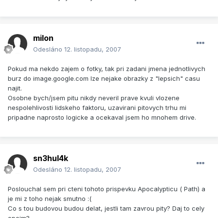
milon
Odesláno
12. listopadu, 2007
Pokud ma nekdo zajem o fotky, tak pri zadani jmena jednotlivych
burz do image.google.com lze nejake obrazky z "lepsich" casu
najit.
Osobne bych/jsem pitu nikdy neveril prave kvuli vlozene
nespolehlivosti lidskeho faktoru, uzavirani pitovych trhu mi
pripadne naprosto logicke a ocekaval jsem ho mnohem drive.
sn3hul4k
Odesláno
12. listopadu, 2007
Poslouchal sem pri cteni tohoto prispevku Apocalypticu ( Path) a
je mi z toho nejak smutno :(
Co s tou budovou budou delat, jestli tam zavrou pity? Daj to cely