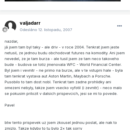
valjadarr
Odesláno
12. listopadu, 2007
nazdar,
já jsem tam byl taky - ale driv - v roce 2004. Tenkrat jsem jeste
netusil, ze jednou budu obchodovat futures na komodity. Ani jsem
nevedel, ze je tam burza - ale tusil jsem ze tam neco takoveho
bude - budova se totiz jmenovala WFC - World Financial Center.
Byl jsem i vevnitr - ne primo na burze, ale v te vstupni hale - byla
tam tenkrat vystava aut Aston Martin, Maybach a Porsche.
Pusobilo to tam dost nobl. Tenkrat tam zadne prohlidky ani
omezeni nebyly, takze jsem vsecko vyfotil (i zevnitr) - neco malo
se pokusim prilozit v dalsich prispevcich, jesi se mi to povede.
Pavel
btw tento prispevek uz jsem zkousel jednou poslat, ale nak to
zmizlo. Takze kdyby to tu bylo 2× tak sorry