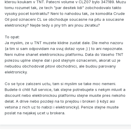
kterou koukam v TNT. Patecni volume v CLZ07 bylo 347.189. Muzu
tomu rozumet tak, ze tech "par desitek lidi" zobchodovalo takto
vysoky pocet kontraktu? Neni to nahodou tak, ze komodita Crude
Oil pod oznaceni CL se obchoduje soucasne na pitu a soucasne
elektronicky? Nejde tedy o jiny trh ani jinou zkratku?
To opat:
Ja myslim, ze u TNT muzete klidne zustat dale. Dle meho nazoru
(a tim si sam odpovidam na svuj dotaz vyse ;) ) to ani nepoznate.
Neni nutne shanet elektronickou platformu. Data do Vaseho TNT
polezou uplne stejne dal i pod stejnym oznacenim, akorat uz je
nebudou obchodovat pitovi obchodnici, ale budou parovany
elektronicky.
Co se tyce zalozeni uctu, tam si myslim se take moc nemeni.
Budete-li chtit full service, tak stejne potrebujete s nekym mluvit a
discount nebo elektronickou platformu stejne musite pres nekoho
delat. A drive nebo pozdeji na to prejdou i brokeri (i kdyz asi
vetsina z nich uz to nabizi i elektronicky). Penize stejne musite
poslat na nejakej ucet u brokera.