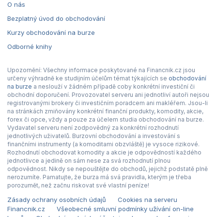
O nás
Bezplatný úvod do obchodování
Kurzy obchodování na burze
Odborné knihy
Upozornění: Všechny informace poskytované na Financnik.cz jsou
určeny výhradně ke studijním účelům témat týkajících se
obchodování
na burze
a neslouží v žádném případě coby konkrétní investiční či
obchodní doporučení. Provozovatel serveru ani jednotliví autoři nejsou
registrovanými brokery či investičním poradcem ani makléřem. Jsou-li
na stránkách zmiňovány konkrétní finanční produkty, komodity, akcie,
forex či opce, vždy a pouze za účelem studia obchodování na burze.
Vydavatel serveru není zodpovědný za konkrétní rozhodnutí
jednotlivých uživatelů. Burzovní obchodování a investování s
finančními instrumenty (a komoditami obzvláště) je vysoce rizikové.
Rozhodnutí obchodovat komodity a akcie je odpovědností každého
jednotlivce a jedině on sám nese za svá rozhodnutí plnou
odpovědnost. Nikdy se nepouštějte do obchodů, jejichž podstatě plně
nerozumíte. Pamatujte, že burza má svá pravidla, kterým je třeba
porozumět, než začnu riskovat své vlastní peníze!
Zásady ochrany osobních údajů
Cookies na serveru
Financnik.cz
Všeobecné smluvní podmínky užívání on-line