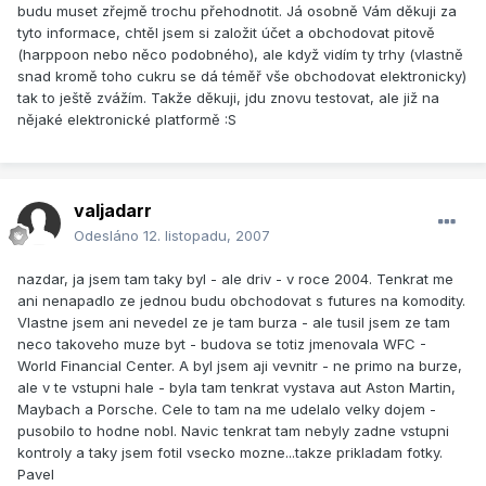
budu muset zřejmě trochu přehodnotit. Já osobně Vám děkuji za
tyto informace, chtěl jsem si založit účet a obchodovat pitově
(harppoon nebo něco podobného), ale když vidím ty trhy (vlastně
snad kromě toho cukru se dá téměř vše obchodovat elektronicky)
tak to ještě zvážím. Takže děkuji, jdu znovu testovat, ale již na
nějaké elektronické platformě :S
valjadarr
Odesláno
12. listopadu, 2007
nazdar, ja jsem tam taky byl - ale driv - v roce 2004. Tenkrat me
ani nenapadlo ze jednou budu obchodovat s futures na komodity.
Vlastne jsem ani nevedel ze je tam burza - ale tusil jsem ze tam
neco takoveho muze byt - budova se totiz jmenovala WFC -
World Financial Center. A byl jsem aji vevnitr - ne primo na burze,
ale v te vstupni hale - byla tam tenkrat vystava aut Aston Martin,
Maybach a Porsche. Cele to tam na me udelalo velky dojem -
pusobilo to hodne nobl. Navic tenkrat tam nebyly zadne vstupni
kontroly a taky jsem fotil vsecko mozne...takze prikladam fotky.
Pavel