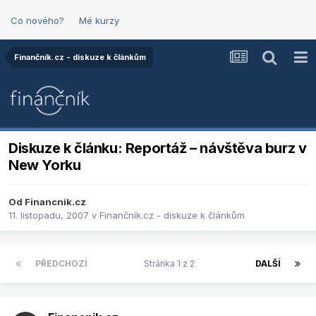
Co nového?
Mé kurzy
Finančník.cz - diskuze k článkům
Diskuze k článku: Reportáž – návštěva burz v
New Yorku
Od
Financnik.cz
11. listopadu, 2007
v
Finančník.cz - diskuze k článkům
PŘEDCHOZÍ
Stránka 1 z 2
DALŠÍ