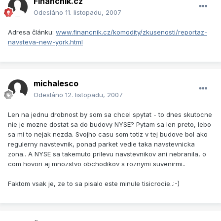
Financnik.cz
Odesláno
11. listopadu, 2007
Adresa článku:
www.financnik.cz/komodity/zkusenosti/reportaz-
navsteva-new-york.html
michalesco
Odesláno
12. listopadu, 2007
Len na jednu drobnost by som sa chcel spytat - to dnes skutocne
nie je mozne dostat sa do budovy NYSE? Pytam sa len preto, lebo
sa mi to nejak nezda. Svojho casu som totiz v tej budove bol ako
regulerny navstevnik, ponad parket vedie taka navstevnicka
zona.. A NYSE sa takemuto prilevu navstevnikov ani nebranila, o
com hovori aj mnozstvo obchodikov s roznymi suvenirmi..
Faktom vsak je, ze to sa pisalo este minule tisicrocie..:-)