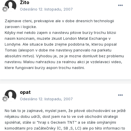
Žito
Odesláno
12. listopadu, 2007
Zajimave cteni, prekvapive ale v dobe dnesnich technologii
zaroven i logicke.
Kdyby mel nekdo zajem o navstevu pitove burzy trochu blizsi
nasim koncinam, muzete zkusit London Metal Exchange v
Londyne. Ale situace bude zrejme podobna te, kterou popsal
Tomas (alespon v dobe me navstevy panovalo na parketu
absolutni mrtvo). Vyhodou je, ze je mozne domluvit bez problemu
navstevu. Malou nahrazkou za realnou akci je vzdelavaci video,
ktere fungovani burzy aspon trochu nastini.
opat
Odesláno
12. listopadu, 2007
No tak to je zajímavé, myslel jsem, že pitové obchodování se ještě
nějakou dobu udrží, dost jsem na to ve své obchodní strategii
spoléhal, stále si "hraji s Geckem TNT" a se stále omýlanými
komoditami pro začátečníky (C, SB ,S, LC) ale po této informaci to