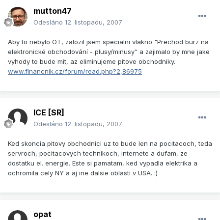
mutton47
Odesláno
12. listopadu, 2007
Aby to nebylo OT, zalozil jsem specialni vlakno "Prechod burz na
elektronické obchodování - plusy/minusy" a zajimalo by mne jake
vyhody to bude mit, az eliminujeme pitove obchodniky.
www.financnik.cz/forum/read.php?2,86975
ICE [SR]
Odesláno
12. listopadu, 2007
Ked skoncia pitovy obchodnici uz to bude len na pocitacoch, teda
servroch, pocitacovych technikoch, internete a dufam, ze
dostatku el. energie. Este si pamatam, ked vypadla elektrika a
ochromila cely NY a aj ine dalsie oblasti v USA. :)
opat