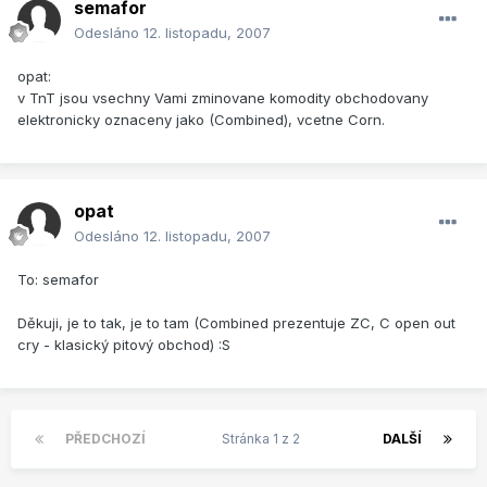
semafor
Odesláno
12. listopadu, 2007
opat:
v TnT jsou vsechny Vami zminovane komodity obchodovany
elektronicky oznaceny jako (Combined), vcetne Corn.
opat
Odesláno
12. listopadu, 2007
To: semafor
Děkuji, je to tak, je to tam (Combined prezentuje ZC, C open out
cry - klasický pitový obchod) :S
PŘEDCHOZÍ
Stránka 1 z 2
DALŠÍ