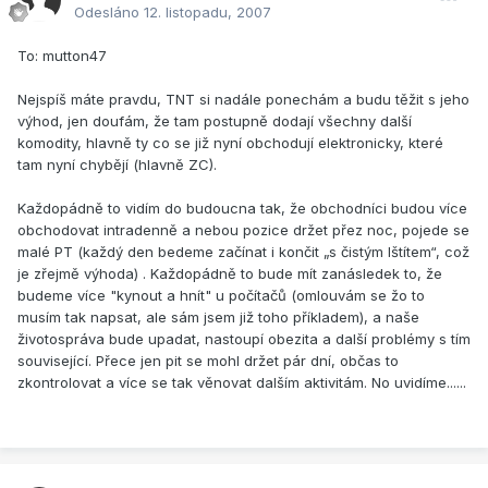
Odesláno
12. listopadu, 2007
To: mutton47
Nejspíš máte pravdu, TNT si nadále ponechám a budu těžit s jeho
výhod, jen doufám, že tam postupně dodají všechny další
komodity, hlavně ty co se již nyní obchodují elektronicky, které
tam nyní chybějí (hlavně ZC).
Každopádně to vidím do budoucna tak, že obchodníci budou více
obchodovat intradenně a nebou pozice držet přez noc, pojede se
malé PT (každý den bedeme začínat i končit „s čistým lštítem“, což
je zřejmě výhoda) . Každopádně to bude mít zanásledek to, že
budeme více "kynout a hnít" u počítačů (omlouvám se žo to
musím tak napsat, ale sám jsem již toho příkladem), a naše
životospráva bude upadat, nastoupí obezita a další problémy s tím
související. Přece jen pit se mohl držet pár dní, občas to
zkontrolovat a více se tak věnovat dalším aktivitám. No uvidíme......