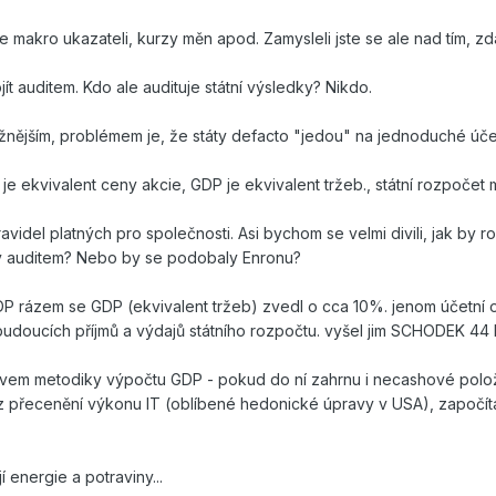
makro ukazateli, kurzy měn apod. Zamysleli jste se ale nad tím, zd
jít auditem. Kdo ale audituje státní výsledky? Nikdo.
ějším, problémem je, že státy defacto "jedou" na jednoduché účet
 je ekvivalent ceny akcie, GDP je ekvivalent tržeb., státní rozpočet 
avidel platných pro společnosti. Asi bychom se velmi divili, jak b
irmy auditem? Nebo by se podobaly Enronu?
P rázem se GDP (ekvivalent tržeb) zvedl o cca 10%. jenom účetní o
doucích příjmů a výdajů státního rozpočtu. vyšel jim SCHODEK 44 BI
vlivem metodiky výpočtu GDP - pokud do ní zahrnu i necashové polož
přecenění výkonu IT (oblíbené hedonické úpravy v USA), započítání
 energie a potraviny...