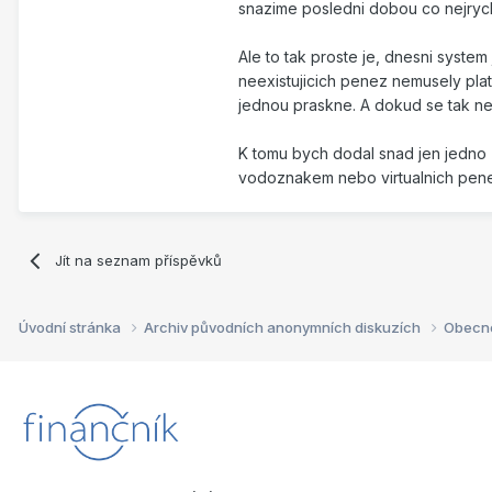
snazime posledni dobou co nejrych
Ale to tak proste je, dnesni syste
neexistujicich penez nemusely platit
jednou praskne. A dokud se tak ne
K tomu bych dodal snad jen jedno -
vodoznakem nebo virtualnich pene
Jít na seznam příspěvků
Úvodní stránka
Archiv původních anonymních diskuzích
Obecn