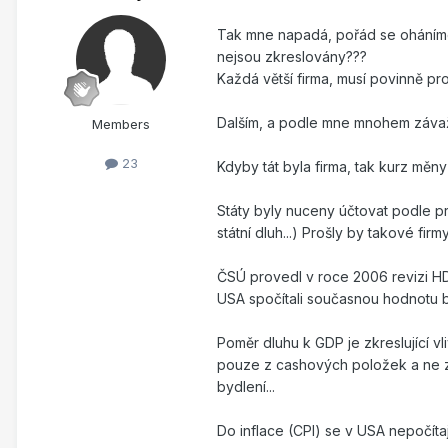
Tak mne napadá, pořád se oháníme 
nejsou zkreslovány???
Každá větší firma, musí povinně pro
Dalším, a podle mne mnohem závažn
Members
23
Kdyby tát byla firma, tak kurz měny
Státy byly nuceny účtovat podle pr
státní dluh...) Prošly by takové f
ČSÚ provedl v roce 2006 revizi HD
USA spočítali současnou hodnotu bu
Poměr dluhu k GDP je zkreslující 
pouze z cashových položek a ne z 
bydlení...
Do inflace (CPI) se v USA nepočítají