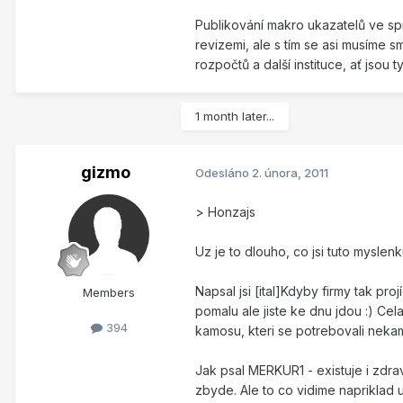
Publikování makro ukazatelů ve spr
revizemi, ale s tím se asi musíme sm
rozpočtů a další instituce, ať jsou
1 month later...
gizmo
Odesláno
2. února, 2011
> Honzajs
Uz je to dlouho, co jsi tuto myslen
Napsal jsi [ital]Kdyby firmy tak proj
Members
pomalu ale jiste ke dnu jdou :) Cel
394
kamosu, kteri se potrebovali nekam 
Jak psal MERKUR1 - existuje i zdr
zbyde. Ale to co vidime napriklad