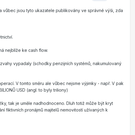
a vůbec jsou tyto ukazatele publikovány ve správné výši, zda
nictví.
má nejblíže ke cash flow.
y rozvahy vypadaly (schodky penzijních systémů, nakumulovaný
perací. V tomto směru ale vůbec nejsme výjimky - např. V pak
LIONŮ USD (angl. to byly triliony)
ky, tak je uměle nadhodnoceno. Dluh totiž může být kryt
 fiktivních pronájmů majitelů nemovitostí užívaných k