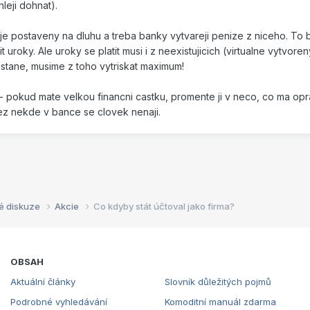
leji dohnat).
m je postaveny na dluhu a treba banky vytvareji penize z niceho. To
 uroky. Ale uroky se platit musi i z neexistujicich (virtualne vytvoren
stane, musime z toho vytriskat maximum!
 pokud mate velkou financni castku, promente ji v neco, co ma opra
z nekde v bance se clovek nenaji.
é diskuze
Akcie
Co kdyby stát účtoval jako firma?
OBSAH
Aktuální články
Slovník důležitých pojmů
Podrobné vyhledávání
Komoditní manuál zdarma