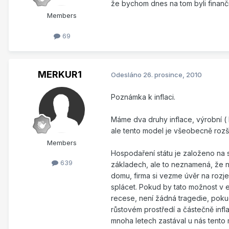
že bychom dnes na tom byli finančné
Members
69
MERKUR1
Odesláno
26. prosince, 2010
Poznámka k inflaci.
Máme dva druhy inflace, výrobní ( P
ale tento model je všeobecně rozší
Members
Hospodaření státu je založeno na 
639
základech, ale to neznamená, že
domu, firma si vezme úvěr na rozj
splácet. Pokud by tato možnost v 
recese, není žádná tragedie, pokud
růstovém prostředí a částečně infl
mnoha letech zastával u nás tento 