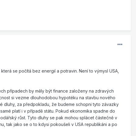
 která se počítá bez energií a potravin. Není to výmysl USA,
šech případech by měly být finance založeny na zdravých
ácnost si vezme dlouhodobou hypotéku na stavbu nového
tné dluhy, za předpokladu, že budeme schopni tyto závazky
 samé platí i v případě státu. Pokud ekonomika spadne do
podářský růst. Tyto dluhy se pak mohou splácet částečně v
u, tak jako se o to kdysi pokoušeli v USA republikáni a po