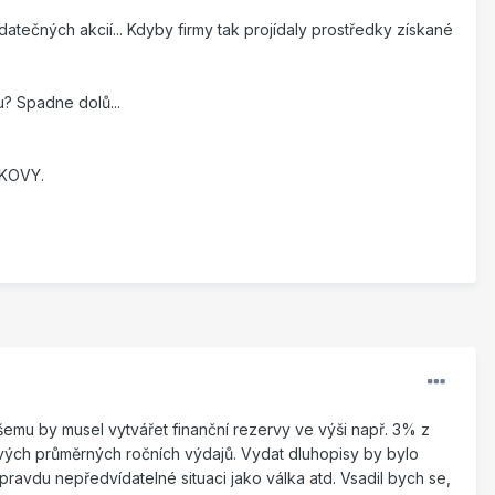
datečných akcií... Kdyby firmy tak projídaly prostředky získané
u? Spadne dolů...
 KOVY.
šemu by musel vytvářet finanční rezervy ve výši např. 3% z
 svých průměrných ročních výdajů. Vydat dluhopisy by bylo
ravdu nepředvídatelné situaci jako válka atd. Vsadil bych se,