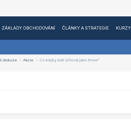
ZÁKLADY OBCHODOVÁNÍ
ČLÁNKY A STRATEGIE
KURZY
é diskuze
Akcie
Co kdyby stát účtoval jako firma?