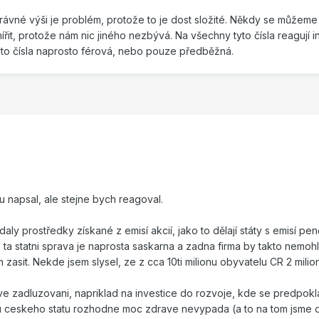
ávné výši je problém, protože to je dost složité. Někdy se můžeme s
ířit, protože nám nic jiného nezbývá. Na všechny tyto čísla reagují inv
 tyto čísla naprosto férová, nebo pouze předběžná.
ku napsal, ale stejne bych reagoval.
ídaly prostředky získané z emisí akcií, jako to dělají státy s emisí pen
a ta statni sprava je naprosta saskarna a zadna firma by takto nemohla
zasit. Nekde jsem slysel, ze z cca 10ti milionu obyvatelu CR 2 mili
ave zadluzovani, napriklad na investice do rozvoje, kde se predpok
 u ceskeho statu rozhodne moc zdrave nevypada (a to na tom jsme op