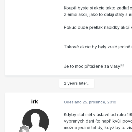
Koupili byste si akcie takto zadluž
z emisí akcií, jako to dělají státy s
Pokud bude přetlak nabídky akcií v
Takové akcie by byly zralé jedin
Je to moc přitažené za vlasy??
2 years later...
irk
Odesláno
25. prosince, 2010
Kdyby stát měl v ústavě od roku 1
vybraných daní (to např. kvůli pov
možné jedině tehdy, když by to zís