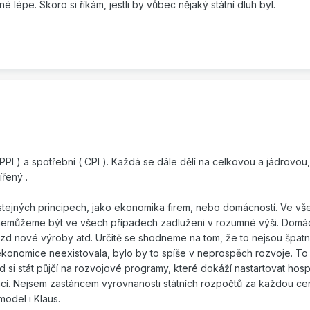
 lépe. Skoro si říkám, jestli by vůbec nějaký státní dluh byl.
PI ) a spotřební ( CPI ). Každá se dále dělí na celkovou a jádrovou,
řený .
stejných principech, jako ekonomika firem, nebo domácností. Ve v
 nemůžeme být ve všech případech zadluženi v rozumné výši. Dom
ezd nové výroby atd. Určitě se shodneme na tom, že to nejsou špa
ekonomice neexistovala, bylo by to spíše v neprospěch rozvoje. To
 si stát půjčí na rozvojové programy, které dokáží nastartovat hos
ací. Nejsem zastáncem vyrovnanosti státních rozpočtů za každou cen
model i Klaus.