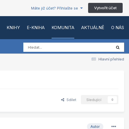
Vytvořit účet
Máte již účet? Přihlašte se
KNIHY
E-KNIHA
KOMUNITA
AKTUÁLNĚ
O NÁS
Hlavní přehled
Sdílet
Sledující
0
Autor