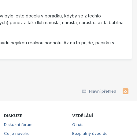
 by bylo jeste docela v poradku, kdyby se z techto
ych) penez a tak dluh narusta, narusta, narusta... az ta bublina
vdu nejakou realnou hodnotu. Az na to prijde, papirku s
Hlavní přehled
DISKUZE
VZDĚLÁNÍ
Diskuzní fórum
O nás
Co je nového
Bezplatný úvod do