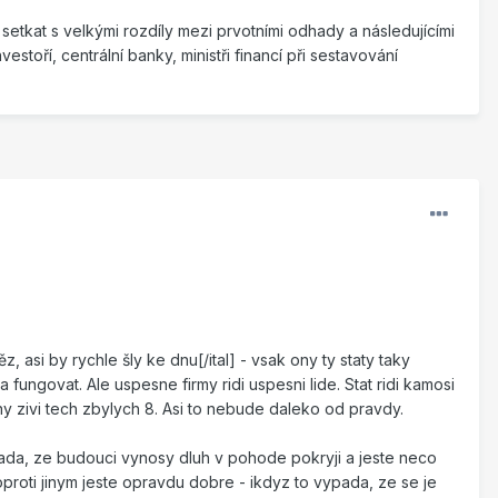
etkat s velkými rozdíly mezi prvotními odhady a následujícími
estoří, centrální banky, ministři financí při sestavování
ěz, asi by rychle šly ke dnu[/ital] - vsak ony ty staty taky
 fungovat. Ale uspesne firmy ridi uspesni lide. Stat ridi kamosi
ony zivi tech zbylych 8. Asi to nebude daleko od pravdy.
lada, ze budouci vynosy dluh v pohode pokryji a jeste neco
roti jinym jeste opravdu dobre - ikdyz to vypada, ze se je