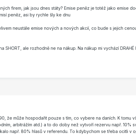
ených firem, jak jsou dnes státy? Emise peněz je totéž jako emise do
 emisí peněz, asi by rychle šly ke dnu
livem neustále emise nových a nových akcií, co bude s jejich ceno
ě na SHORT, ale rozhodně ne na nákup. Na nákup mi vychází DRAHÉ
990, že může hospodařit pouze s tím, co vybere na daních. K tomu v
odním, arbitrážím atd.) a to do doby než vytvoří rezervu např. 10%
kalo např. 80% hlasů v referendu. To kdybychom se třeba ocitli v op