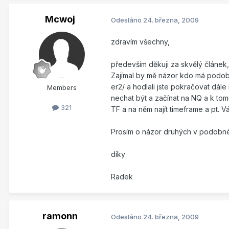
Mcwoj
Odesláno
24. března, 2009
zdravím všechny,
především děkuji za skvělý článek
Zajímal by mě názor kdo má podob
er2/ a hodlali jste pokračovat dále
Members
nechat být a začínat na NQ a k tom
321
TF a na něm najít timeframe a pt. 
Prosím o názor druhých v podobné 
díky
Radek
ramonn
Odesláno
24. března, 2009