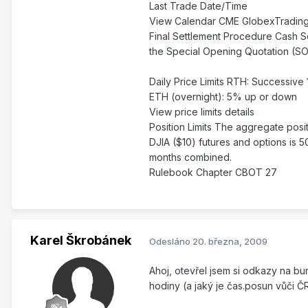
Last Trade Date/Time
View Calendar CME GlobexTrading c
Final Settlement Procedure Cash Set
the Special Opening Quotation (SO
Daily Price Limits RTH: Successive
ETH (overnight): 5% up or down
View price limits details
Position Limits The aggregate posit
DJIA ($10) futures and options is 50
months combined.
Rulebook Chapter CBOT 27
Karel Škrobánek
Odesláno
20. března, 2009
Ahoj, otevřel jsem si odkazy na b
hodiny (a jaký je čas.posun vůči ČR