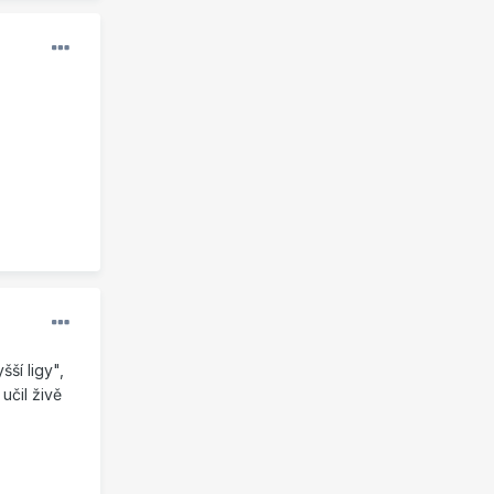
ší ligy",
učil živě