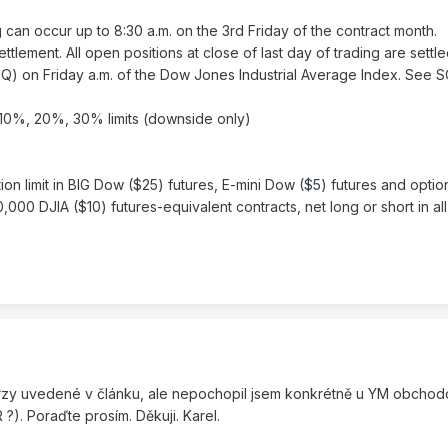
an occur up to 8:30 a.m. on the 3rd Friday of the contract month.
tlement. All open positions at close of last day of trading are settle
Q) on Friday a.m. of the Dow Jones Industrial Average Index. See 
 10%, 20%, 30% limits (downside only)
ion limit in BIG Dow ($25) futures, E-mini Dow ($5) futures and optio
,000 DJIA ($10) futures-equivalent contracts, net long or short in all
urzy uvedené v článku, ale nepochopil jsem konkrétně u YM obchod
 ?). Poraďte prosím. Děkuji. Karel.