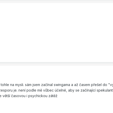
tohle na mysli. sám jsem začínal swingama a až časem přešel do "vyš
sporu je. není podle mě vůbec účelné, aby se začínající spekulant 
e větší časovou i psychickou zátěž