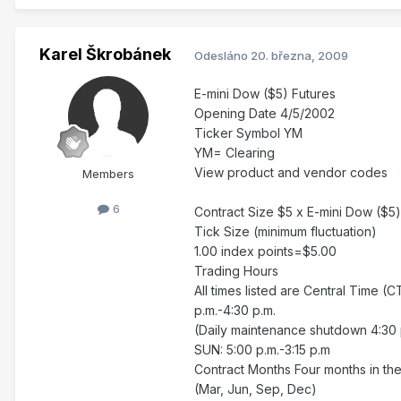
Karel Škrobánek
Odesláno
20. března, 2009
E-mini Dow ($5) Futures
Opening Date 4/5/2002
Ticker Symbol YM
YM= Clearing
View product and vendor codes
Members
6
Contract Size $5 x E-mini Dow ($5)
Tick Size (minimum fluctuation)
1.00 index points=$5.00
Trading Hours
All times listed are Central Time 
p.m.-4:30 p.m.
(Daily maintenance shutdown 4:30 
SUN: 5:00 p.m.-3:15 p.m
Contract Months Four months in th
(Mar, Jun, Sep, Dec)