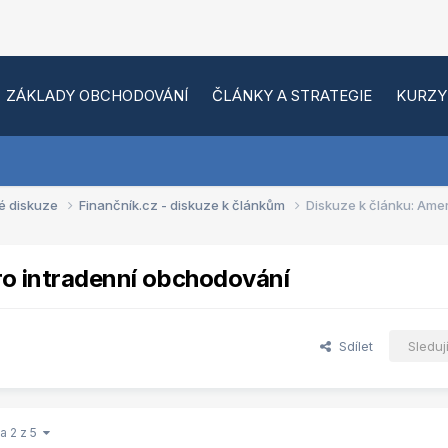
ZÁKLADY OBCHODOVÁNÍ
ČLÁNKY A STRATEGIE
KURZY
é diskuze
Finančník.cz - diskuze k článkům
Diskuze k článku: Ame
ro intradenní obchodování
Sdílet
Sleduj
a 2 z 5