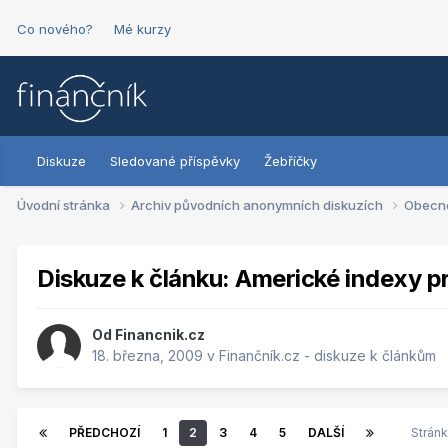
Co nového?
Mé kurzy
Diskuze
Sledované příspěvky
Žebříčky
Úvodní stránka
Archiv původních anonymních diskuzích
Obecn
Diskuze k článku: Americké indexy p
Od
Financnik.cz
18. března, 2009
v
Finančník.cz - diskuze k článkům
PŘEDCHOZÍ
1
2
3
4
5
DALŠÍ
Stránk