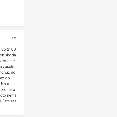
 do 21:00
 len skoda
 ved este
a zasekol,
honut, no
 az do
. No a
fore, ako
toto nema
. Este raz