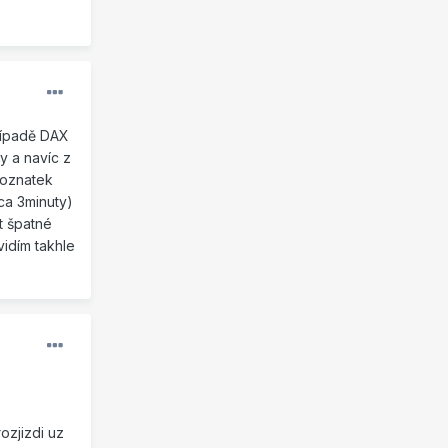
případě DAX
y a navíc z
poznatek
ca 3minuty)
t špatné
vidím takhle
ozjizdi uz