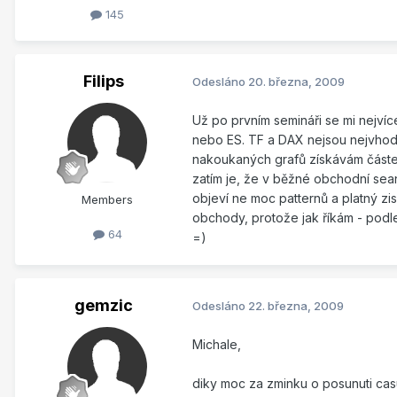
145
Filips
Odesláno
20. března, 2009
Už po prvním semináři se mi nejvíc
nebo ES. TF a DAX nejsou nejvhodně
nakoukaných grafů získávám částeč
zatím je, že v běžné obchodní sean
objeví ne moc patternů a platný zi
Members
obchody, protože jak říkám - podle 
64
=)
gemzic
Odesláno
22. března, 2009
Michale,
diky moc za zminku o posunuti cas