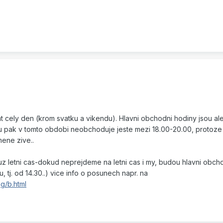
 cely den (krom svatku a vikendu). Hlavni obchodni hodiny jsou ale
u pak v tomto obdobi neobchoduje jeste mezi 18.00-20.00, protoze
mene zive..
z letni cas-dokud neprejdeme na letni cas i my, budou hlavni obch
tj. od 14.30..) vice info o posunech napr. na
g/b.html