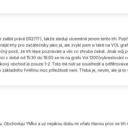
e zalíbil právě ER2(TF), takže sleduji víceméně jenom tento trh. Po
jší trhy pro začátečníky jako já, ale zvykl jsem si také na VOL graf
ný pocit, že trh lépe poznávám a vím co zhruba čekat. Jinak můj 
ci v době od 15:30 do 18:00 se mi na grafu Vol 1200(vykreslování c
skový obchod je pouze 1-2. Toto mě nutí se soustředit a odfiltrováva
základního FinWinu moc příležitostí není. Třeba je, nevím, ale já to 
u. Obchoduju YMko a uz nejakou dobu mi vrtalo hlavou proc se trh r