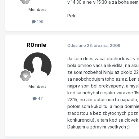
v 14:30 a ne v 15:30 a za boha sem n
Members
Petr
109
R0nnIe
Odesláno
23. března, 2009
Ja som dnes zacal obchodovat v in
bola omnoo vacsia likvidita, na ak
ze som rozbehol Ninju az okolo 22:
sa naobchodujem toho az az. Len so
najprv som bol prekvapeny, a mysle
Members
ked sa nehybal niejako vyrazne 15m
47
22:15, no ale potom ma to napadlo,
potom som kukol tu, a moja domnien
zradostou a bez zbytocnych pozna
konkurenciu), a tam ked sa clovek
Dakujem a zdravim vsetkych ;)