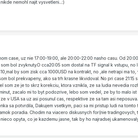
ikde nemohl najit vysvetleni...:)
om case, uz nie 17:00-19:00, ale 20:00-22:00 nasho casu. Od 20:00
u som bol zvyknuty.O cca20:05 som dostal na TF signal k vstupu, no
10,mal by som zisk cca 1000USD na kontrakt, no ,ale netrapi ma to,
m bol prekvapeny, ako sa trh krasne likvidoval. No pri case 21:15 s
l som ze je to skrz korekciu, ktora vznikla, ze sa ludia nevedia roz
inut, zacalo mi to byt podozrive, lebo som vedel, ze by to malo ist
 ze v USA sa uz asi posunul cas, respektive ze sa tam asi neposuva
ka sa potvrdila, Dakujem vsetkym, paci sa mi pristup ludi na tomto 
mok poradia. Chodim na viacero diskusnych for(nie tradingovych, 
 nieco opyta, co je kazdemu jasne, tak by ho najradsej ukamenovaly