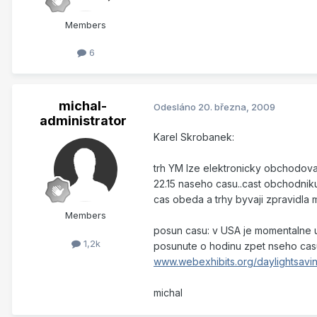
Members
6
michal-
Odesláno
20. března, 2009
administrator
Karel Skrobanek:
trh YM lze elektronicky obchodovat
22.15 naseho casu..cast obchodnik
cas obeda a trhy byvaji zpravidla 
Members
posun casu: v USA je momentalne u
1,2k
posunute o hodinu zpet nseho casu, 
www.webexhibits.org/daylightsavin
michal