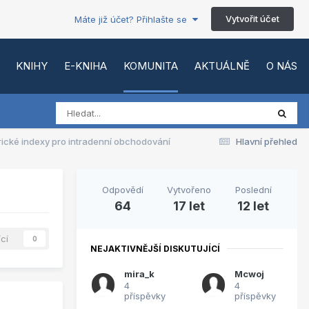
Vytvořit účet
Máte již účet? Přihlašte se
KNIHY
E-KNIHA
KOMUNITA
AKTUÁLNĚ
O NÁS
rické indexy pro intradenní obchodování
Hlavní přehled
Odpovědí
Vytvořeno
Poslední
64
17 let
12 let
ící
0
NEJAKTIVNĚJŠÍ DISKUTUJÍCÍ
mira_k
Mcwoj
4
4
příspěvky
příspěvky