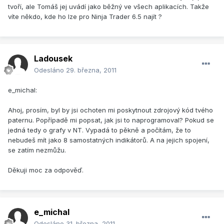
tvoří, ale Tomáš jej uvádí jako běžný ve všech aplikacích. Takže
víte někdo, kde ho lze pro Ninja Trader 6.5 najít ?
Ladousek
Odesláno
29. března, 2011
e_michal:
Ahoj, prosím, byl by jsi ochoten mi poskytnout zdrojový kód tvého
paternu. Popřípadě mi popsat, jak jsi to naprogramoval? Pokud se
jedná tedy o grafy v NT. Vypadá to pěkně a počítám, že to
nebudeš mít jako 8 samostatných indikátorů. A na jejich spojení,
se zatím nezmůžu.
Děkuji moc za odpověď.
e_michal
Odesláno
31. března, 2011