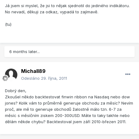
Já jsem si myslel, že jsi to nějak sjednotil do jediného indikátoru.
No nevadí, děkuji za odkaz, vypadá to zajímavě.
(tu)
6 months later...
Michall89
Odesláno
29. října, 2011
Dobrý den,
Zkoušel někdo backtestovat finwin ribbon na Nasdaq nebo dow
jones? Kolik vám to průměrně generuje obchodu za měsíc? Nevím
proč, ale mě to generuje obchodů žalostně málo tzn. 6-7 za
měsíc s měsíčním ziskem 200-300USD. Máte to taky takhle nebo
dělám někde chybu? Backtestoval jsem září 2010-březen 2011.