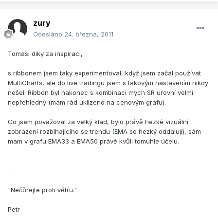
zury
Odesláno
24. března, 2011
Tomasi diky za inspiraci,
s ribbonem jsem taky experimentoval, když jsem začal používat
MultiCharts, ale do live tradingu jsem s takovým nastavením nikdy
nešel. Ribbon byl nakonec s kombinaci mých SR urovní velmi
nepřehledný (mám rád uklizeno na cenovým grafu).
Co jsem považoval za velký klad, bylo právě hezké vizuální
zobrazení rozbíhajícího se trendu (EMA se hezký oddalují), sám
mam v grafu EMA33 a EMA50 právě kvůli tomuhle účelu.
--
"Nečůrejte proti větru."
Petr