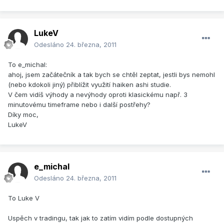
LukeV
Odesláno
24. března, 2011
To e_michal:
ahoj, jsem začátečník a tak bych se chtěl zeptat, jestli bys nemohl
(nebo kdokoli jiný) přiblížit využití haiken ashi studie.
V čem vidíš výhody a nevýhody oproti klasickému např. 3
minutovému timeframe nebo i další postřehy?
Díky moc,
LukeV
e_michal
Odesláno
24. března, 2011
To Luke V
Uspěch v tradingu, tak jak to zatím vidím podle dostupných