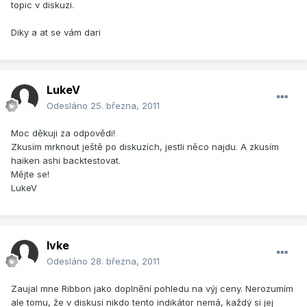
topic v diskuzi.
Diky a at se vám dari
LukeV
Odesláno
25. března, 2011
Moc děkuji za odpovědi!
Zkusím mrknout ještě po diskuzích, jestli něco najdu. A zkusím
haiken ashi backtestovat.
Mějte se!
LukeV
Ivke
Odesláno
28. března, 2011
Zaujal mne Ribbon jako doplnění pohledu na výj ceny. Nerozumím
ale tomu, že v diskusi nikdo tento indikátor nemá, každý si jej