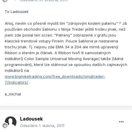
To Ladousek
Ahoj, nevím co přesně myslíš tím "zdrojovým kodem paternu" ? Já
používám obchodní šablonu v Ninja Treder ještě trošku jinak, než
jsem zde poslal ten scren. "Patreny" zobrazené v grafu jsou
klasické trendové vstupy Finwin. Pouze šablona je nastavena
trochu jinak. Tj. nejsou zde EMA 34 a 204 ale mírně upravený
Ribbon o kterém je článek. A Ribbon tvoří 8 samostatných
indikátorů Color Sample Universal Moving Average( takže žádné
programování), které lze stáhnout se spoustou dalších zajímavých
indikátorů na
www.bigmiketrading.com/free_downloads/ninjatrader-
7/indicators/
.
e_michal
Ladousek
Odesláno
1. dubna, 2011