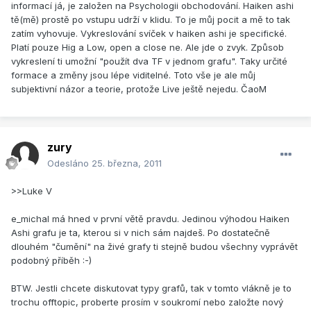
informací já, je založen na Psychologii obchodování. Haiken ashi
tě(mě) prostě po vstupu udrží v klidu. To je můj pocit a mě to tak
zatím vyhovuje. Vykreslování svíček v haiken ashi je specifické.
Platí pouze Hig a Low, open a close ne. Ale jde o zvyk. Způsob
vykreslení ti umožní "použít dva TF v jednom grafu". Taky určité
formace a změny jsou lépe viditelné. Toto vše je ale můj
subjektivní názor a teorie, protože Live ještě nejedu. ČaoM
zury
Odesláno
25. března, 2011
>>Luke V
e_michal má hned v první větě pravdu. Jedinou výhodou Haiken
Ashi grafu je ta, kterou si v nich sám najdeš. Po dostatečně
dlouhém "čumění" na živé grafy ti stejně budou všechny vyprávět
podobný příběh :-)
BTW. Jestli chcete diskutovat typy grafů, tak v tomto vlákně je to
trochu offtopic, proberte prosím v soukromí nebo založte nový