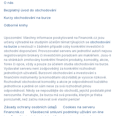
O nás
Bezplatný úvod do obchodování
Kurzy obchodování na burze
Odborné knihy
Upozornění: Všechny informace poskytované na Financnik.cz jsou
určeny výhradně ke studijním účelům témat týkajících se
obchodování
na burze
a neslouží v žádném případě coby konkrétní investiční či
obchodní doporučení. Provozovatel serveru ani jednotliví autoři nejsou
registrovanými brokery či investičním poradcem ani makléřem. Jsou-li
na stránkách zmiňovány konkrétní finanční produkty, komodity, akcie,
forex či opce, vždy a pouze za účelem studia obchodování na burze.
Vydavatel serveru není zodpovědný za konkrétní rozhodnutí
jednotlivých uživatelů. Burzovní obchodování a investování s
finančními instrumenty (a komoditami obzvláště) je vysoce rizikové.
Rozhodnutí obchodovat komodity a akcie je odpovědností každého
jednotlivce a jedině on sám nese za svá rozhodnutí plnou
odpovědnost. Nikdy se nepouštějte do obchodů, jejichž podstatě plně
nerozumíte. Pamatujte, že burza má svá pravidla, kterým je třeba
porozumět, než začnu riskovat své vlastní peníze!
Zásady ochrany osobních údajů
Cookies na serveru
Financnik.cz
Všeobecné smluvní podmínky užívání on-line