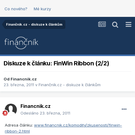
Co nového?
Mé kurzy
Finančník.cz - diskuze k článkům
Diskuze k článku: FinWin Ribbon (2/2)
Od
Financnik.cz
23. března, 2011
v
Finančník.cz - diskuze k článkům
Financnik.cz
Odesláno
23. března, 2011
Adresa článku:
www.financnik.cz/komodity/zkusenosti/finwin-
ribbon-2.html