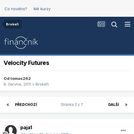
Co nového?
Mé kurzy
Brokeři
Velocity Futures
Od
tomas262
9. června, 2011
v
Brokeři
PŘEDCHOZÍ
Stránka 2 z 7
DALŠÍ
paja1