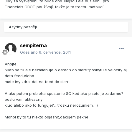
Díky za vysvětlení, to bude ono. Nejsou ale důslední, pro
Financials CBOT používají, takže je to trochu matoucí.
4 týdny později...
sempiterna
Odesláno
6. července, 2011
Ahojte,
Nikto sa tu ale nezmienuje o datach do sierri?poskytuje velocity aj
data feed,alebo
mate iny zdroj dat na feed do sierri.
A ako potom prebieha spustenie SC ked ako pisete je zadarmo?
poslu vam aktivacny
kluc,alebo ako to funguje?....trosku nerozumiem.. :)
Mohol by to tu niekto objasnit,dakujem pekne