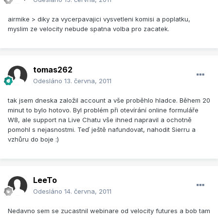
airmike > diky za vycerpavajici vysvetleni komisi a poplatku,
myslim ze velocity nebude spatna volba pro zacatek.
tomas262
Odesláno
13. června, 2011
tak jsem dneska založil account a vše proběhlo hladce. Během 20
minut to bylo hotovo. Byl problém při otevírání online formuláře
W8, ale support na Live Chatu vše ihned napravil a ochotně
pomohl s nejasnostmi. Teď ještě nafundovat, nahodit Sierru a
vzhůru do boje :)
LeeTo
Odesláno
14. června, 2011
Nedavno sem se zucastnil webinare od velocity futures a bob tam