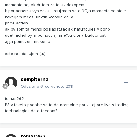
momentalne,tak dufam ze to uz dokopem
k poriadnemu vysledku....zaujimam sa o NQ,a momentalne stale
koktujem medzi finwin,woodie cci a
price action...
ak by som ta mohol poziadat,tak ak nafundujes v poho
ucet,mohol by si pomoct aj mne?,urcite v buducnosti
aj ja pomozem niekomu
este raz dakujem (tu)
sempiterna
Odesláno
6. července, 2011
tomas262
PS;v taketo podobe sa to da normalne pouzit aj pre live s trading
technologies data feedom?
tomas262