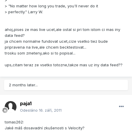
>
> "No matter how long you trade, you'll never do it
> perfectly." Larry W.
ahoj,pises ze mas live ucet,ale ostal si pri tom istom ci mas iny
data feed?
ja chcem normalne fundovat ucet,cize vsetko tiez bude
pripravena na live,ale chcem becktestovat...
trosku som zmeteny,ako si to popisal...
ups,citam teraz ze vsetko totozne,takze mas uz iny data feed??
2 months later...
paja1
Odesláno
16. září, 2011
tomas262:
Jaké máš dosavadní zkušenosti s Velocity?