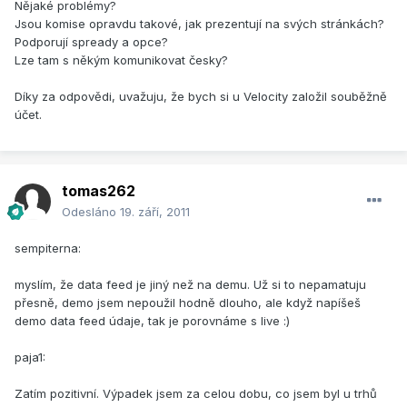
Nějaké problémy?
Jsou komise opravdu takové, jak prezentují na svých stránkách?
Podporují spready a opce?
Lze tam s někým komunikovat česky?
Díky za odpovědi, uvažuju, že bych si u Velocity založil souběžně
účet.
tomas262
Odesláno
19. září, 2011
sempiterna:
myslím, že data feed je jiný než na demu. Už si to nepamatuju
přesně, demo jsem nepoužil hodně dlouho, ale když napíšeš
demo data feed údaje, tak je porovnáme s live :)
paja1:
Zatím pozitivní. Výpadek jsem za celou dobu, co jsem byl u trhů