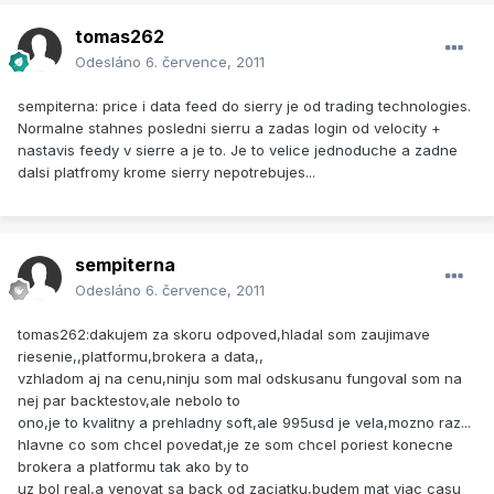
tomas262
Odesláno
6. července, 2011
sempiterna: price i data feed do sierry je od trading technologies.
Normalne stahnes posledni sierru a zadas login od velocity +
nastavis feedy v sierre a je to. Je to velice jednoduche a zadne
dalsi platfromy krome sierry nepotrebujes...
sempiterna
Odesláno
6. července, 2011
tomas262:dakujem za skoru odpoved,hladal som zaujimave
riesenie,,platformu,brokera a data,,
vzhladom aj na cenu,ninju som mal odskusanu fungoval som na
nej par backtestov,ale nebolo to
ono,je to kvalitny a prehladny soft,ale 995usd je vela,mozno raz...
hlavne co som chcel povedat,je ze som chcel poriest konecne
brokera a platformu tak ako by to
uz bol real,a venovat sa back od zaciatku,budem mat viac casu