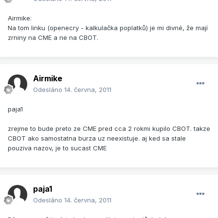
Airmike:
Na tom linku (openecry - kalkulačka poplatků) je mi divné, že mají
zrniny na CME a ne na CBOT.
Airmike
Odesláno
14. června, 2011
paja1
zrejme to bude preto ze CME pred cca 2 rokmi kupilo CBOT. takze
CBOT ako samostatna burza uz neexistuje. aj ked sa stale
pouziva nazov, je to sucast CME
paja1
Odesláno
14. června, 2011