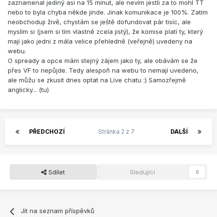
zaznamenal jediný asi na 15 minut, ale nevím jestli za to mohl TT
nebo to byla chyba někde jinde. Jinak komunikace je 100%. Zatím
neobchoduji živě, chystám se ještě dofundovat pár tisíc, ale
myslím si (jsem si tím vlastně zcela jistý), že komise platí ty, který
mají jako jedni z mála velice přehledně (veřejně) uvedeny na
webu.
O spready a opce mám stejný zájem jako ty, ale obávám se že
přes VF to nepůjde. Tedy alespoň na webu to nemají uvedeno,
ale můžu se zkusit dnes optat na Live chatu :) Samozřejmě
anglicky... (tu)
PŘEDCHOZÍ
Stránka 2 z 7
DALŠÍ
Sdílet
Sledující
0
Jít na seznam příspěvků