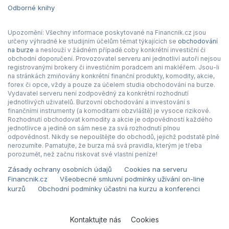
Odborné knihy
Upozornění: Všechny informace poskytované na Financnik.cz jsou
určeny výhradně ke studijním účelům témat týkajících se
obchodování
na burze
a neslouží v žádném případě coby konkrétní investiční či
obchodní doporučení. Provozovatel serveru ani jednotliví autoři nejsou
registrovanými brokery či investičním poradcem ani makléřem. Jsou-li
na stránkách zmiňovány konkrétní finanční produkty, komodity, akcie,
forex či opce, vždy a pouze za účelem studia obchodování na burze.
Vydavatel serveru není zodpovědný za konkrétní rozhodnutí
jednotlivých uživatelů. Burzovní obchodování a investování s
finančními instrumenty (a komoditami obzvláště) je vysoce rizikové.
Rozhodnutí obchodovat komodity a akcie je odpovědností každého
jednotlivce a jedině on sám nese za svá rozhodnutí plnou
odpovědnost. Nikdy se nepouštějte do obchodů, jejichž podstatě plně
nerozumíte. Pamatujte, že burza má svá pravidla, kterým je třeba
porozumět, než začnu riskovat své vlastní peníze!
Zásady ochrany osobních údajů
Cookies na serveru
Financnik.cz
Všeobecné smluvní podmínky užívání on-line
kurzů
Obchodní podmínky účastni na kurzu a konferenci
Kontaktujte nás
Cookies