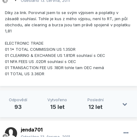
Odesláno
13. června, 2011
Díky za link. Porovnal jsem to se svým výpisem a poplatky v
zásadě souhlasí. Tohle je kus z mého výpisu, není to RT, jen půl
obchodu, ale clearing a burza jsou tam právě spojené v poplatku
1,81
ELECTRONIC TRADE
01 1* TOTAL COMMISSION US 1.35DR
01 CLEARING & EXCHANGE US 1.81DR souhlasí s OEC
01 NFA FEES US .02DR souhlasí s OEC
01 TRANSACTION FEE US .18DR tohle tam OEC nemá
01 TOTAL US 3.36DR
Odpovědí
Vytvořeno
Poslední
93
15 let
12 let
jenda701
Odesláno
13. června, 2011