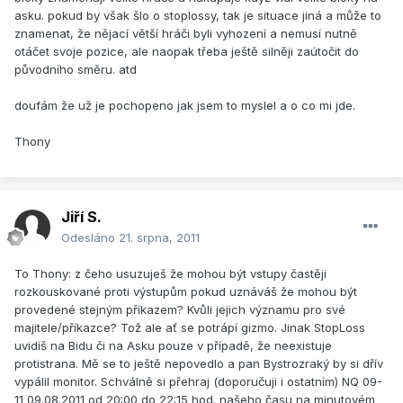
asku. pokud by však šlo o stoplossy, tak je situace jiná a může to
znamenat, že nějací větší hráči byli vyhození a nemusí nutně
otáčet svoje pozice, ale naopak třeba ještě silněji zaútočit do
původního směru. atd
doufám že už je pochopeno jak jsem to myslel a o co mi jde.
Thony
Jiří S.
Odesláno
21. srpna, 2011
To Thony: z čeho usuzuješ že mohou být vstupy častěji
rozkouskované proti výstupům pokud uznáváš že mohou být
provedené stejným příkazem? Kvůli jejich významu pro své
majitele/příkazce? Tož ale ať se potrápí gizmo. Jinak StopLoss
uvidíš na Bidu či na Asku pouze v případě, že neexistuje
protistrana. Mě se to ještě nepovedlo a pan Bystrozraký by si dřív
vypálil monitor. Schválně si přehraj (doporučuji i ostatním) NQ 09-
11 09.08.2011 od 20:00 do 22:15 hod. našeho času na minutovém