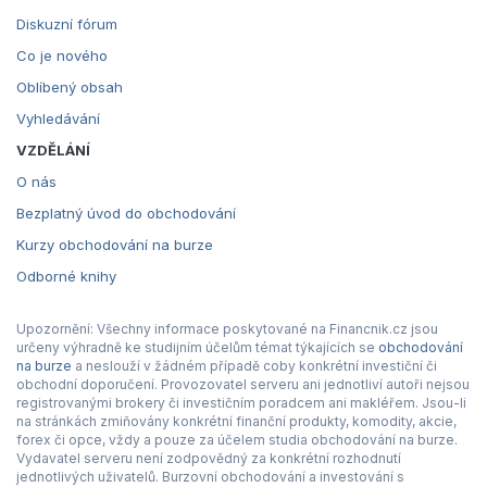
Diskuzní fórum
Co je nového
Oblíbený obsah
Vyhledávání
VZDĚLÁNÍ
O nás
Bezplatný úvod do obchodování
Kurzy obchodování na burze
Odborné knihy
Upozornění: Všechny informace poskytované na Financnik.cz jsou
určeny výhradně ke studijním účelům témat týkajících se
obchodování
na burze
a neslouží v žádném případě coby konkrétní investiční či
obchodní doporučení. Provozovatel serveru ani jednotliví autoři nejsou
registrovanými brokery či investičním poradcem ani makléřem. Jsou-li
na stránkách zmiňovány konkrétní finanční produkty, komodity, akcie,
forex či opce, vždy a pouze za účelem studia obchodování na burze.
Vydavatel serveru není zodpovědný za konkrétní rozhodnutí
jednotlivých uživatelů. Burzovní obchodování a investování s