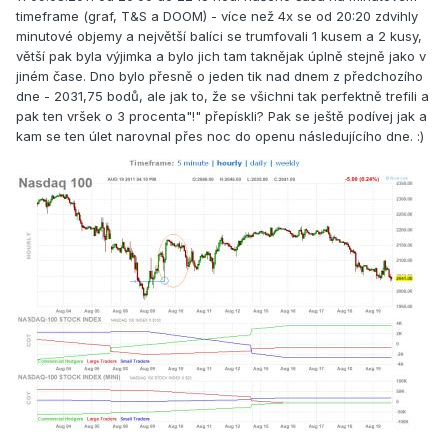
timeframe (graf, T&S a DOOM) - více než 4x se od 20:20 zdvihly
minutové objemy a největší balíci se trumfovali 1 kusem a 2 kusy,
větší pak byla výjimka a bylo jich tam taknějak úplně stejně jako v
jiném čase. Dno bylo přesně o jeden tik nad dnem z předchozího
dne - 2031,75 bodů, ale jak to, že se všichni tak perfektně trefili a
pak ten vršek o 3 procenta"!" přepískli? Pak se ještě podívej jak a
kam se ten úlet narovnal přes noc do openu následujícího dne. :)