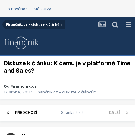
Co nového?
Mé kurzy
Finančník.cz - diskuze k článkům
Diskuze k článku: K čemu je v platformě Time
and Sales?
Od
Financnik.cz
17. srpna, 2011
v
Finančník.cz - diskuze k článkům
PŘEDCHOZÍ
Stránka 2 z 2
DALŠÍ