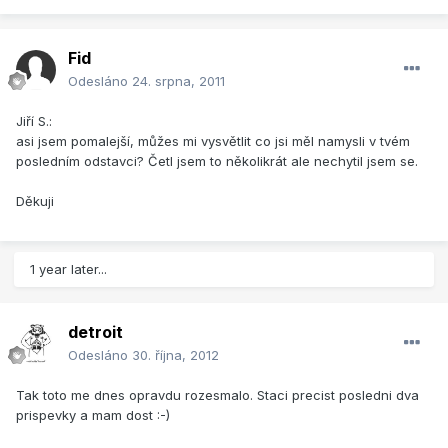
Fid
Odesláno
24. srpna, 2011
Jiří S.:
asi jsem pomalejší, můžes mi vysvětlit co jsi měl namysli v tvém
posledním odstavci? Četl jsem to několikrát ale nechytil jsem se.
Děkuji
1 year later...
detroit
Odesláno
30. října, 2012
Tak toto me dnes opravdu rozesmalo. Staci precist posledni dva
prispevky a mam dost :-)