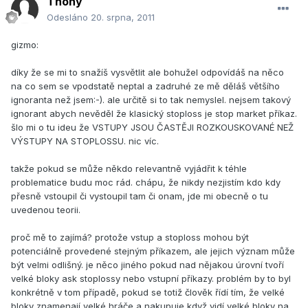
Thony
Odesláno
20. srpna, 2011
gizmo:
díky že se mi to snažíš vysvětlit ale bohužel odpovídáš na něco
na co sem se vpodstatě neptal a zadruhé ze mě děláš většího
ignoranta než jsem:-). ale určitě si to tak nemyslel. nejsem takový
ignorant abych nevěděl že klasický stoploss je stop market příkaz.
šlo mi o tu ideu že VSTUPY JSOU ČASTĚJI ROZKOUSKOVANÉ NEŽ
VÝSTUPY NA STOPLOSSU. nic víc.
takže pokud se může někdo relevantně vyjádřit k téhle
problematice budu moc rád. chápu, že nikdy nezjistím kdo kdy
přesně vstoupil či vystoupil tam či onam, jde mi obecně o tu
uvedenou teorii.
proč mě to zajímá? protože vstup a stoploss mohou být
potenciálně provedené stejným příkazem, ale jejich význam může
být velmi odlišný. je něco jiného pokud nad nějakou úrovní tvoří
velké bloky ask stoplossy nebo vstupní příkazy. problém by to byl
konkrétně v tom případě, pokud se totiž člověk řídí tím, že velké
bloky znamenají velké hráče a nakupuje když vidí velké bloky na