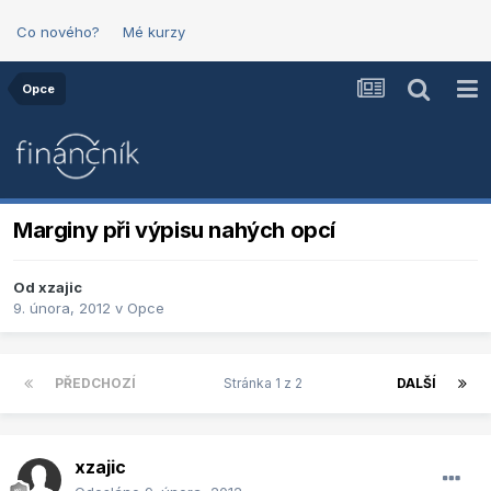
Co nového?
Mé kurzy
Opce
Marginy při výpisu nahých opcí
Od
xzajic
9. února, 2012
v
Opce
PŘEDCHOZÍ
Stránka 1 z 2
DALŠÍ
xzajic