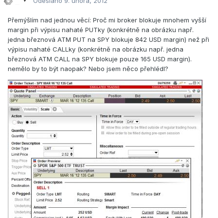
Odesláno
9. února, 2012
Přemýšlím nad jednou věcí: Proč mi broker blokuje mnohem vyšší
margin při výpisu nahaté PUTky (konkrétně na obrázku např.
jedna březnová ATM PUT na SPY blokuje 842 USD margin) než při
výpisu nahaté CALLky (konkrétně na obrázku např. jedna
březnová ATM CALL na SPY blokuje pouze 165 USD margin).
nemělo by to být naopak? Nebo jsem něco přehlédl?