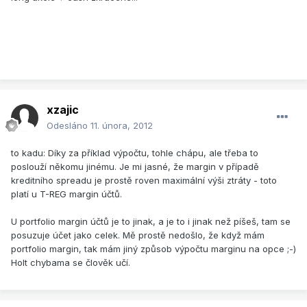
xzajic
Odesláno
11. února, 2012
to kadu: Díky za příklad výpočtu, tohle chápu, ale třeba to
poslouží někomu jinému. Je mi jasné, že margin v případě
kreditního spreadu je prostě roven maximální výši ztráty - toto
platí u T-REG margin účtů.
U portfolio margin účtů je to jinak, a je to i jinak než píšeš, tam se
posuzuje účet jako celek. Mě prostě nedošlo, že když mám
portfolio margin, tak mám jiný způsob výpočtu marginu na opce ;-)
Holt chybama se člověk učí.