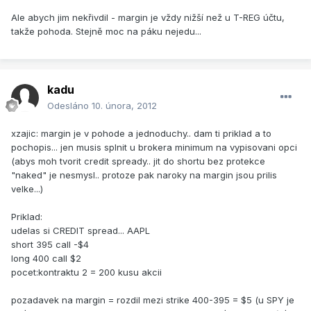
Ale abych jim nekřivdil - margin je vždy nižší než u T-REG účtu,
takže pohoda. Stejně moc na páku nejedu...
kadu
Odesláno
10. února, 2012
xzajic: margin je v pohode a jednoduchy.. dam ti priklad a to
pochopis... jen musis splnit u brokera minimum na vypisovani opci
(abys moh tvorit credit spready.. jit do shortu bez protekce
"naked" je nesmysl.. protoze pak naroky na margin jsou prilis
velke...)
Priklad:
udelas si CREDIT spread... AAPL
short 395 call -$4
long 400 call $2
pocet:kontraktu 2 = 200 kusu akcii
pozadavek na margin = rozdil mezi strike 400-395 = $5 (u SPY je