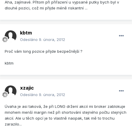
Aha, zajímavé. Přitom při přiřazení u vypsané putky bych byl v
dlouhé pozici, což mi přijde méně riskantní ...
kbtm
Odesláno
9. února, 2012
Proč vám long pozice přijde bezpečnější ?
kbtm
xzajic
Odesláno
9. února, 2012
Úvaha je asi taková, že při LONG držení akcií mi broker zablokuje
mnohem menší margin než při shortování stejného počtu stejných
akcií. Ale u těch opcí je to vlastně naopak, tak mě to trochu
zarazilo...