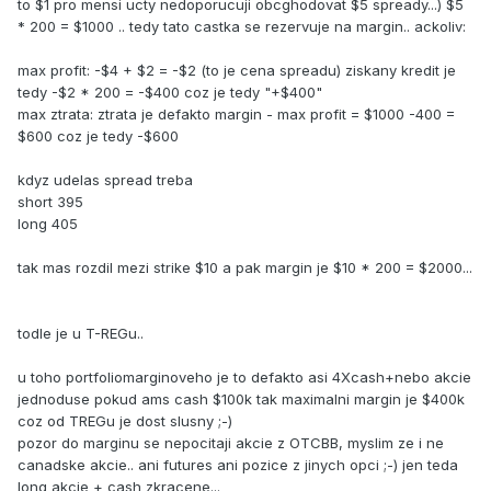
to $1 pro mensi ucty nedoporucuji obcghodovat $5 spready...) $5
* 200 = $1000 .. tedy tato castka se rezervuje na margin.. ackoliv:
max profit: -$4 + $2 = -$2 (to je cena spreadu) ziskany kredit je
tedy -$2 * 200 = -$400 coz je tedy "+$400"
max ztrata: ztrata je defakto margin - max profit = $1000 -400 =
$600 coz je tedy -$600
kdyz udelas spread treba
short 395
long 405
tak mas rozdil mezi strike $10 a pak margin je $10 * 200 = $2000...
todle je u T-REGu..
u toho portfoliomarginoveho je to defakto asi 4Xcash+nebo akcie
jednoduse pokud ams cash $100k tak maximalni margin je $400k
coz od TREGu je dost slusny ;-)
pozor do marginu se nepocitaji akcie z OTCBB, myslim ze i ne
canadske akcie.. ani futures ani pozice z jinych opci ;-) jen teda
long akcie + cash zkracene...