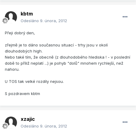
kbtm
Odesláno
9. února, 2012
Přeji dobrý den,
zřejmě je to dáno současnou situací - trhy jsou v okolí
dlouhodobých high.
Nebo také tím, že obecně (z dlouhodobého hlediska ! - v poslední
době to příliž neplatí ...) je pohyb "dolů" mnohem rychlejší, než
nahoru.
U TOS tak velké rozdíly nejsou.
S pozdravem kbtm
xzajic
Odesláno
9. února, 2012