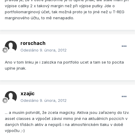
výpise callky 2 x takový margin než při výpise putky. Jde o
portfoliomarginový účet, tak možná proto je to jiné než u T-REG
marginového účtu, to mě nenapadlo.
rorschach
Odesláno
9. února, 2012
Ano v tom linku je i zalozka na portfolio ucet a tam se to pocita
uplne jinak.
xzajic
Odesláno
9. února, 2012
... a musím potvrdit, že zcela magicky. Aktiva jsou zařazeny do tzv.
asset classes a výpočet závisí mimo jiné na aktuálních pozcích v
daných třídách aktiv a nejspíš i na atmosférickém tlaku v době
výpočtu ;-)