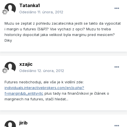
Tatanka1
Odesláno
11. února, 2012
Muzu se zeptat z pohledu zacatecnika jestli se takto da vypocitat
i margin u futures (S&P)? Vse vychazi z opci? Muzu to treba
historicky dopocitat jaka velikost byla marginu pred mesicem?
Diky
xzajic
Odesláno
12. února, 2012
Futures neobchoduji, ale vše je k vidění zde:
individuals.interactivebrokers.com/en/p.php?
f=margin&ib_entity=llc
plus tady na finančníkovi je článek o
marginech na futures, stačí hledat...
jirib