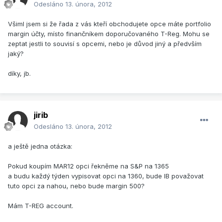
Odesláno
13. února, 2012
Všiml jsem si že řada z vás kteří obchodujete opce máte portfolio
margin účty, místo finančníkem doporučovaného T-Reg. Mohu se
zeptat jestli to souvisí s opcemi, nebo je důvod jiný a předvším
jaký?
díky, jb.
jirib
Odesláno
13. února, 2012
a ještě jedna otázka:
Pokud koupím MAR12 opci řekněme na S&P na 1365
a budu každý týden vypisovat opci na 1360, bude IB považovat
tuto opci za nahou, nebo bude margin 500?
Mám T-REG account.