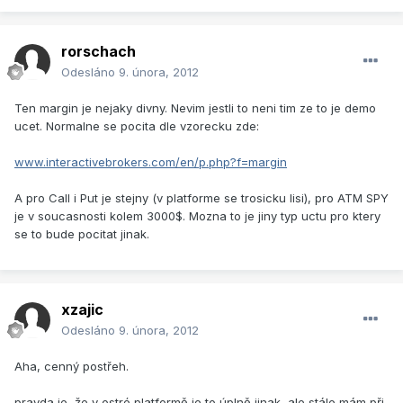
rorschach
Odesláno
9. února, 2012
Ten margin je nejaky divny. Nevim jestli to neni tim ze to je demo
ucet. Normalne se pocita dle vzorecku zde:
www.interactivebrokers.com/en/p.php?f=margin
A pro Call i Put je stejny (v platforme se trosicku lisi), pro ATM SPY
je v soucasnosti kolem 3000$. Mozna to je jiny typ uctu pro ktery
se to bude pocitat jinak.
xzajic
Odesláno
9. února, 2012
Aha, cenný postřeh.
pravda je, že v ostré platformě je to úplně jinak, ale stále mám při