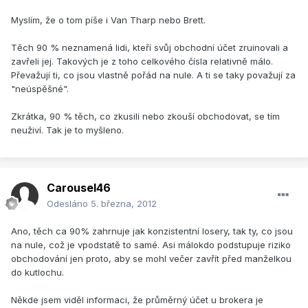
Myslím, že o tom píše i Van Tharp nebo Brett.
Těch 90 % neznamená lidi, kteří svůj obchodní účet zruinovali a
zavřeli jej. Takových je z toho celkového čísla relativně málo.
Převažují ti, co jsou vlastně pořád na nule. A ti se taky považují za
"neúspěšné".
Zkrátka, 90 % těch, co zkusili nebo zkouší obchodovat, se tím
neuživí. Tak je to myšleno.
Carousel46
Odesláno
5. března, 2012
Ano, těch ca 90% zahrnuje jak konzistentní losery, tak ty, co jsou
na nule, což je vpodstatě to samé. Asi málokdo podstupuje riziko
obchodování jen proto, aby se mohl večer zavřít před manželkou
do kutlochu.
Někde jsem viděl informaci, že průměrný účet u brokera je