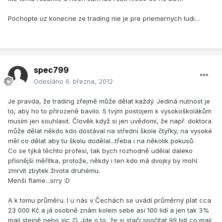
Pochopte uz konecne ze trading nie je pre priemernych ludi...
spec799
Odesláno
6. března, 2012
Je pravda, že trading zřejmě může dělat každý. Jediná nutnost je
to, aby ho to přirozeně bavilo. S tvým postojem k vysokoškolákům
musím jen souhlasit. Člověk když si jen uvědomí, že např. doktora
může dělat někdo kdo dostával na střední škole čtyřky, na vysoké
měl co dělat aby tu školu dodělal...třeba i na několik pokusů.
Co se týká těchto profesí, tak bych rozhodně udělal daleko
přísnější měřítka, protože, někdy i ten kdo má dvojky by mohl
zmrvit zbytek života druhému.
Menší flame...srry :D
A k tomu průměru. I u nás v Čechách se uvádí průměrný plat cca
23 000 Kč a já osobně znám kolem sebe asi 100 lidí a jen tak 3%
mají stejně nebo víc :D. Jde o to, že si stačí spočítat 99 lidí co mají