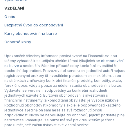
VZDĚLÁNÍ
O nás
Bezplatný úvod do obchodování
Kurzy obchodování na burze
Odborné knihy
Upozornění: Všechny informace poskytované na Financnik.cz jsou
určeny výhradně ke studijním účelům témat týkajících se
obchodování
na burze
a neslouží v žádném případě coby konkrétní investiční či
obchodní doporučení. Provozovatel serveru ani jednotliví autoři nejsou
registrovanými brokery či investičním poradcem ani makléřem. Jsou-li
na stránkách zmiňovány konkrétní finanční produkty, komodity, akcie,
forex či opce, vždy a pouze za účelem studia obchodování na burze.
Vydavatel serveru není zodpovědný za konkrétní rozhodnutí
jednotlivých uživatelů. Burzovní obchodování a investování s
finančními instrumenty (a komoditami obzvláště) je vysoce rizikové.
Rozhodnutí obchodovat komodity a akcie je odpovědností každého
jednotlivce a jedině on sám nese za svá rozhodnutí plnou
odpovědnost. Nikdy se nepouštějte do obchodů, jejichž podstatě plně
nerozumíte. Pamatujte, že burza má svá pravidla, kterým je třeba
porozumět, než začnu riskovat své vlastní peníze!