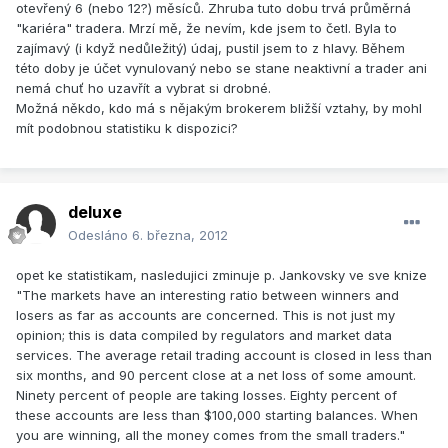
otevřený 6 (nebo 12?) měsíců. Zhruba tuto dobu trvá průměrná
"kariéra" tradera. Mrzí mě, že nevím, kde jsem to četl. Byla to
zajímavý (i když nedůležitý) údaj, pustil jsem to z hlavy. Během
této doby je účet vynulovaný nebo se stane neaktivní a trader ani
nemá chuť ho uzavřít a vybrat si drobné.
Možná někdo, kdo má s nějakým brokerem bližší vztahy, by mohl
mít podobnou statistiku k dispozici?
deluxe
Odesláno
6. března, 2012
opet ke statistikam, nasledujici zminuje p. Jankovsky ve sve knize
"The markets have an interesting ratio between winners and
losers as far as accounts are concerned. This is not just my
opinion; this is data compiled by regulators and market data
services. The average retail trading account is closed in less than
six months, and 90 percent close at a net loss of some amount.
Ninety percent of people are taking losses. Eighty percent of
these accounts are less than $100,000 starting balances. When
you are winning, all the money comes from the small traders."