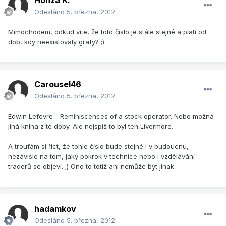
Honza K.
Odesláno
5. března, 2012
Mimochodem, odkud víte, že toto číslo je stále stejné a platí od
dob, kdy neexistovaly grafy? ;)
Carousel46
Odesláno
5. března, 2012
Edwin Lefevre - Reminiscences of a stock operator. Nebo možná
jiná kniha z té doby. Ale nejspíš to byl ten Livermore.
A troufám si říct, že tohle číslo bude stejné i v budoucnu,
nezávisle na tom, jaký pokrok v technice nebo i vzdělávání
traderů se objeví. ;) Ono to totiž ani nemůže být jinak.
hadamkov
Odesláno
5. března, 2012