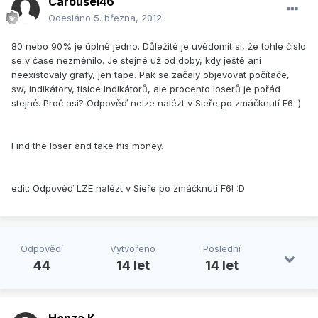
Carousel46
Odesláno
5. března, 2012
80 nebo 90% je úplně jedno. Důležité je uvědomit si, že tohle číslo
se v čase nezměnilo. Je stejné už od doby, kdy ještě ani
neexistovaly grafy, jen tape. Pak se začaly objevovat počítače,
sw, indikátory, tisíce indikátorů, ale procento loserů je pořád
stejné. Proč asi? Odpověď nelze nalézt v Sieře po zmáčknutí F6 :)
Find the loser and take his money.
edit: Odpověď LZE nalézt v Sieře po zmáčknutí F6! :D
Odpovědí
Vytvořeno
Poslední
44
14 let
14 let