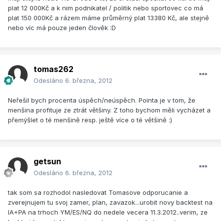
plat 12 000Kč a k nim podnikatel / politik nebo sportovec co má
plat 150 000Kč a rázem máme průměrný plat 13380 Kč, ale stejně
nebo víc má pouze jeden člověk :D
tomas262
Odesláno
6. března, 2012
Neřešil bych procenta úspěch/neúspěch. Pointa je v tom, že
menšina profituje ze ztrát většiny. Z toho bychom měli vycházet a
přemýšlet o té menšině resp. ještě více o té většině :)
getsun
Odesláno
6. března, 2012
tak som sa rozhodol nasledovat Tomasove odporucanie a
zverejnujem tu svoj zamer, plan, zavazok...urobit novy backtest na
IA+PA na trhoch YM/ES/NQ do nedele vecera 11.3.2012..verim, ze