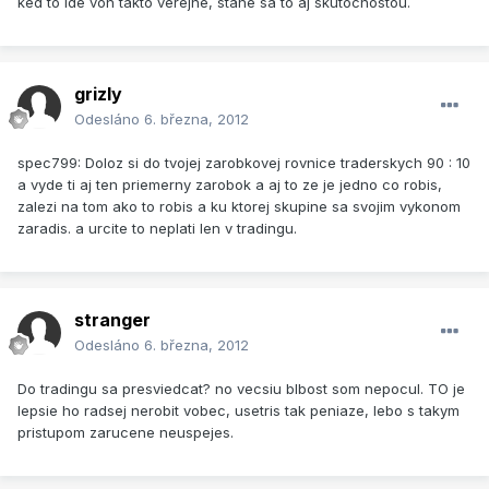
ked to ide von takto verejne, stane sa to aj skutocnostou.
grizly
Odesláno
6. března, 2012
spec799: Doloz si do tvojej zarobkovej rovnice traderskych 90 : 10
a vyde ti aj ten priemerny zarobok a aj to ze je jedno co robis,
zalezi na tom ako to robis a ku ktorej skupine sa svojim vykonom
zaradis. a urcite to neplati len v tradingu.
stranger
Odesláno
6. března, 2012
Do tradingu sa presviedcat? no vecsiu blbost som nepocul. TO je
lepsie ho radsej nerobit vobec, usetris tak peniaze, lebo s takym
pristupom zarucene neuspejes.