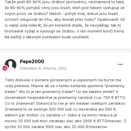
Takže jestli 80-90% jsou ztrátoví obchodníci, neznamená to také,
že 80-90% pohybů ceny jsou loseři, kteří pod tlakem vystupují ze
svých pozic se ztrátou? Neboli - pohyb trvá, dokud jsou loseři
ochotní vstupovat do trhu, aby dostali přes hubu? Opakovaně. Až
si nabijí ústa tolikrát, že jim konečně dojde, že nevydělají, tak to
hromadně vzdají a vystoupí se ztrátou. V ten moment končí trend.
Ne každý s takovým pohledem bude souhlasit.
Pepe2000
Odesláno
6. března, 2012
Tieto diskusie o pomere porazenych a uspesnych na burze ma
vzdy pobavia. Hlavne ak sa v tomto kontexte spomina "priemerny
trader". Kto to je ten priemerny trader? Uz ste takeho stretli? V
slovenskom hospodarstve je priemerny zarobok cca. 750 € BTTO.
Co to znamena? Dokonca to nie je ani median vsetkych zarobkov.
Znamena to ze existuje 500 000 ludi co nezarobia ani 500 €,
dalsich par stotisic co zarobia +/- tolko a na konci retazca je
mozno 20 000 ludi ktori zarabaju viac ako 2000 € BTTO/mesiac. Z
tychto 20 000 zaraba 1000 viac ako 20 000 €/mesacne.