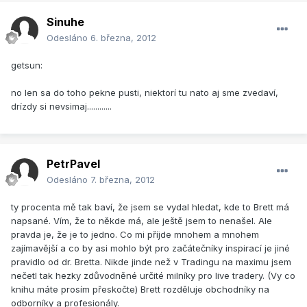
Sinuhe
Odesláno
6. března, 2012
getsun:
no len sa do toho pekne pusti, niektorí tu nato aj sme zvedaví,
drízdy si nevsimaj............
PetrPavel
Odesláno
7. března, 2012
ty procenta mě tak baví, že jsem se vydal hledat, kde to Brett má
napsané. Vím, že to někde má, ale ještě jsem to nenašel. Ale
pravda je, že je to jedno. Co mi příjde mnohem a mnohem
zajímavější a co by asi mohlo být pro začátečníky inspirací je jiné
pravidlo od dr. Bretta. Nikde jinde než v Tradingu na maximu jsem
nečetl tak hezky zdůvodněné určité milníky pro live tradery. (Vy co
knihu máte prosím přeskočte) Brett rozděluje obchodníky na
odborníky a profesionály.