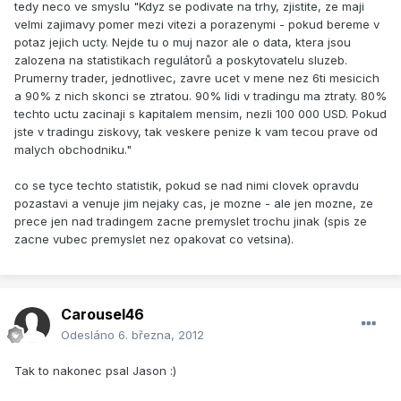
tedy neco ve smyslu "Kdyz se podivate na trhy, zjistite, ze maji
velmi zajimavy pomer mezi vitezi a porazenymi - pokud bereme v
potaz jejich ucty. Nejde tu o muj nazor ale o data, ktera jsou
zalozena na statistikach regulátorů a poskytovatelu sluzeb.
Prumerny trader, jednotlivec, zavre ucet v mene nez 6ti mesicich
a 90% z nich skonci se ztratou. 90% lidi v tradingu ma ztraty. 80%
techto uctu zacinaji s kapitalem mensim, nezli 100 000 USD. Pokud
jste v tradingu ziskovy, tak veskere penize k vam tecou prave od
malych obchodniku."
co se tyce techto statistik, pokud se nad nimi clovek opravdu
pozastavi a venuje jim nejaky cas, je mozne - ale jen mozne, ze
prece jen nad tradingem zacne premyslet trochu jinak (spis ze
zacne vubec premyslet nez opakovat co vetsina).
Carousel46
Odesláno
6. března, 2012
Tak to nakonec psal Jason :)