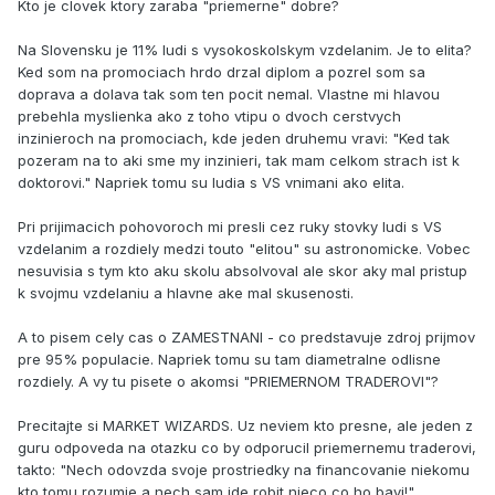
Kto je clovek ktory zaraba "priemerne" dobre?
Na Slovensku je 11% ludi s vysokoskolskym vzdelanim. Je to elita?
Ked som na promociach hrdo drzal diplom a pozrel som sa
doprava a dolava tak som ten pocit nemal. Vlastne mi hlavou
prebehla myslienka ako z toho vtipu o dvoch cerstvych
inzinieroch na promociach, kde jeden druhemu vravi: "Ked tak
pozeram na to aki sme my inzinieri, tak mam celkom strach ist k
doktorovi." Napriek tomu su ludia s VS vnimani ako elita.
Pri prijimacich pohovoroch mi presli cez ruky stovky ludi s VS
vzdelanim a rozdiely medzi touto "elitou" su astronomicke. Vobec
nesuvisia s tym kto aku skolu absolvoval ale skor aky mal pristup
k svojmu vzdelaniu a hlavne ake mal skusenosti.
A to pisem cely cas o ZAMESTNANI - co predstavuje zdroj prijmov
pre 95% populacie. Napriek tomu su tam diametralne odlisne
rozdiely. A vy tu pisete o akomsi "PRIEMERNOM TRADEROVI"?
Precitajte si MARKET WIZARDS. Uz neviem kto presne, ale jeden z
guru odpoveda na otazku co by odporucil priemernemu traderovi,
takto: "Nech odovzda svoje prostriedky na financovanie niekomu
kto tomu rozumie a nech sam ide robit nieco co ho bavi!"